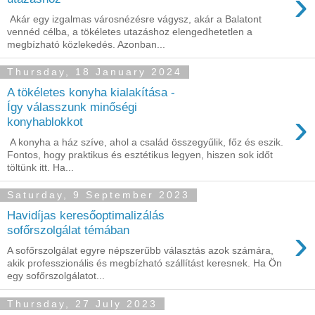
›
Akár egy izgalmas városnézésre vágysz, akár a Balatont
vennéd célba, a tökéletes utazáshoz elengedhetetlen a
megbízható közlekedés. Azonban...
Thursday, 18 January 2024
A tökéletes konyha kialakítása -
Így válasszunk minőségi
›
konyhablokkot
A konyha a ház szíve, ahol a család összegyűlik, főz és eszik.
Fontos, hogy praktikus és esztétikus legyen, hiszen sok időt
töltünk itt. Ha...
Saturday, 9 September 2023
Havidíjas keresőoptimalizálás
›
sofőrszolgálat témában
A sofőrszolgálat egyre népszerűbb választás azok számára,
akik professzionális és megbízható szállítást keresnek. Ha Ön
egy sofőrszolgálatot...
Thursday, 27 July 2023