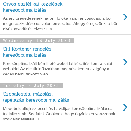
Orvos esztétikai kezelések
›
keresőoptimalizálás
Az arc öregedésének három fő oka van: ráncosodás, a bőr
megereszkedése és volumenvesztés. Ahogy öregszünk, a bőr
elvékonyodik és elveszti ta...
Wednesday, 19 July 2023
Sitt Konténer rendelés
›
keresőoptimalizálás
Keresőoptimalizált bérelhető weboldal készítés kontra saját
weboldal Az elmúlt időszakban megnövekedett az igény a
céges bemutatkozó web...
Tuesday, 4 July 2023
Szobafestés, mázolás,
›
tapétázás keresőoptimalizálás
Mi weboldalfejlesztéssel és havidíjas keresőoptimalizálással
foglalkozunk. Segítünk Önöknek, hogy ügyfeleket vonzzanak
szolgáltatásaikkal. P...