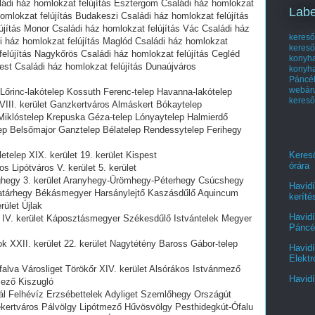
ládi ház homlokzat felújítás Esztergom Családi ház homlokzat
Labe
homlokzat felújítás Budakeszi Családi ház homlokzat felújítás
jítás Monor Családi ház homlokzat felújítás Vác Családi ház
kereső
i ház homlokzat felújítás Maglód Családi ház homlokzat
kereső
felújítás Nagykőrös Családi ház homlokzat felújítás Cegléd
kony
est Családi ház homlokzat felújítás Dunaújváros
konyh
Páncél
webá
 Lőrinc-lakótelep Kossuth Ferenc-telep Havanna-lakótelep
kereső
VIII. kerület Ganzkertváros Almáskert Bókaytelep
 Miklóstelep Krepuska Géza-telep Lónyaytelep Halmierdő
elep Belsőmajor Ganztelep Bélatelep Rendessytelep Ferihegy
etelep XIX. kerület 19. kerület Kispest
Kereső
órára
s Lipótváros V. kerület 5. kerület
laghegy 3. kerület Aranyhegy-Ürömhegy-Péterhegy Csúcshegy
Havidí
tárhegy Békásmegyer Harsánylejtő Kaszásdűlő Aquincum
keríté
rület Újlak
Havidí
st IV. kerület Káposztásmegyer Székesdűlő Istvántelek Megyer
Páncél
ok XXII. kerület 22. kerület Nagytétény Baross Gábor-telep
Havidí
Elektr
falva Városliget Törökőr XIV. kerület Alsórákos Istvánmező
Havidí
mező Kiszugló
mál Felhévíz Erzsébettelek Adyliget Szemlőhegy Országút
ertváros Pálvölgy Lipótmező Hűvösvölgy Pesthidegkút-Ófalu