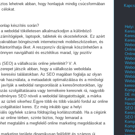
biztos lehetnek abban, hogy honlapjuk mindig csúcsformában
Kapcs
 célokat.
honlap készítés során?
Helyi
gy a weboldal tökéletesen alkalmazkodjon a különböző
Keres
Keres
számítógépek, laptopok, tabletek és okostelefonok. Ez azért
Keres
gyakrabban böngésznek interneteznek mobileszközeiken, és
Webol
ántoríthatja őket. A reszponzív dizájnnak köszönhetően a
Onlin
önnyen navigálható és esztétikus marad, így pozitív
Onlin
Webol
Webol
 (SEO) a vállalkozás online jelenlétét? V: A
Webol
zerepet játszik abban, hogy a vállalkozás weboldala
Webo
 keresési találatokban. Az SEO magában foglalja az olyan
Webár
vak használata, a metaadatok optimalizálása és a minőségi
Webár
 javítják a weboldal rangsorolását a keresőmotorokban, így
keres
Kompl
kozás szolgáltatásaira vagy termékeire keresnek rá, nagyobb
DE m
eredményes SEO növeli a weboldal látogatottságát, a márka
Keres
az üzleti sikerhez.Egyre több és több vásárló fordul az online
Havid
zolgáltatást keres. Ez még inkább igaz a helyi
SEO 
iális ügyfelek száma földrajzilag korlátozottabb. Ha a cégünk
Keres
SEO 
 az online térben, szinte biztos, hogy lemarad a
Kompl
ehet megtalálni a megfelelő online marketing megoldásokat a
Kompl
Webol
e marketing területe dinamikusan fejlődött és számos új,