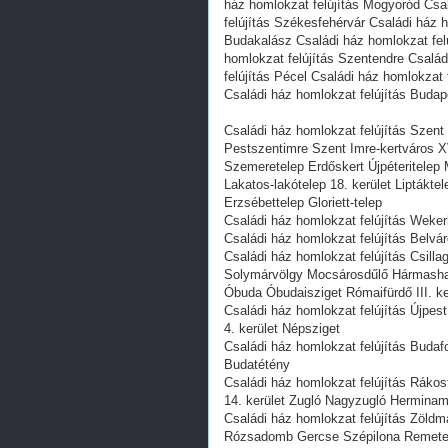
ház homlokzat felújítás Mogyoród Csa
felújítás Székesfehérvár Családi ház 
Budakalász Családi ház homlokzat felú
homlokzat felújítás Szentendre Család
felújítás Pécel Családi ház homlokzat 
Családi ház homlokzat felújítás Budap
Családi ház homlokzat felújítás Szent
Pestszentimre Szent Imre-kertváros X
Szemeretelep Erdőskert Újpéteritelep
Lakatos-lakótelep 18. kerület Liptákt
Erzsébettelep Gloriett-telep
Családi ház homlokzat felújítás Wekerl
Családi ház homlokzat felújítás Belváro
Családi ház homlokzat felújítás Csil
Solymárvölgy Mocsárosdűlő Hármasha
Óbuda Óbudaisziget Rómaifürdő III. ke
Családi ház homlokzat felújítás Újpe
4. kerület Népsziget
Családi ház homlokzat felújítás Budaf
Budatétény
Családi ház homlokzat felújítás Rákos
14. kerület Zugló Nagyzugló Hermina
Családi ház homlokzat felújítás Zöld
Rózsadomb Gercse Szépilona Remetek