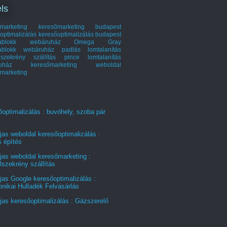
ls
marketing
keresőmarketing budapest
optimalizálás
keresőoptimalizálás budapest
hablokk webáruház
Omega Gray
ablokk webáruház
padlás lomtalanítás
szekrény szállítás
pince lomtalanítás
ruház keresőmarketing
weboldal
marketing
optimalizálás : buvóhely, szoba pár
jas weboldal keresőoptimalizálás :
s építés
jas weboldal keresőmarketing :
szekrény szállítás
jas Google keresőoptimalizálás :
onikai Hulladék Felvásárlás
jas keresőoptimalizálás : Gázszerelő