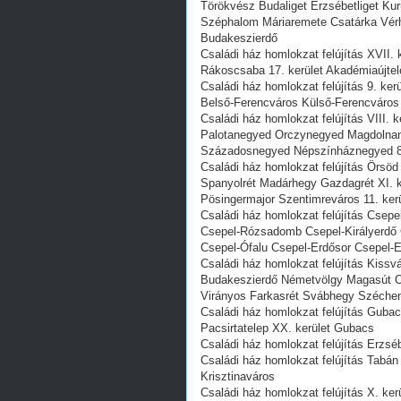
Törökvész Budaliget Erzsébetliget Kur
Széphalom Máriaremete Csatárka Vérh
Budakeszierdő
Családi ház homlokzat felújítás XVII
Rákoscsaba 17. kerület Akadémiaújte
Családi ház homlokzat felújítás 9. ker
Belső-Ferencváros Külső-Ferencváros
Családi ház homlokzat felújítás VIII
Palotanegyed Orczynegyed Magdolnane
Századosnegyed Népszínháznegyed 8.
Családi ház homlokzat felújítás Örs
Spanyolrét Madárhegy Gazdagrét XI. 
Pösingermajor Szentimreváros 11. kerü
Családi ház homlokzat felújítás Csepel
Csepel-Rózsadomb Csepel-Királyerdő 
Csepel-Ófalu Csepel-Erdősor Csepel-Er
Családi ház homlokzat felújítás Kissv
Budakeszierdő Németvölgy Magasút Or
Virányos Farkasrét Svábhegy Széchen
Családi ház homlokzat felújítás Gubac
Pacsirtatelep XX. kerület Gubacs
Családi ház homlokzat felújítás Erzsébe
Családi ház homlokzat felújítás Tabán 
Krisztinaváros
Családi ház homlokzat felújítás X. ke