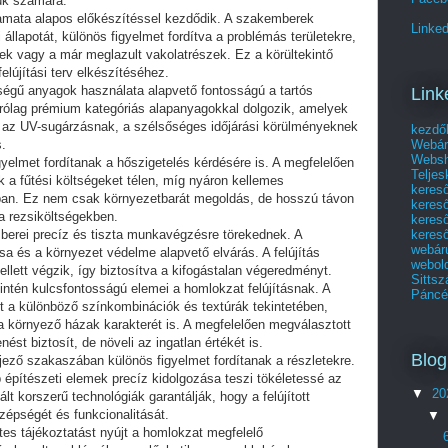
ük számára.
amata alapos előkészítéssel kezdődik. A szakemberek
Linked
i állapotát, különös figyelmet fordítva a problémás területekre,
ek vagy a már meglazult vakolatrészek. Ez a körültekintő
elújítási terv elkészítéséhez.
ségű anyagok használata alapvető fontosságú a tartós
Link
rólag prémium kategóriás alapanyagokkal dolgozik, amelyek
k az UV-sugárzásnak, a szélsőséges időjárási körülményeknek
kezdő
Webár
.
Websho
gyelmet fordítanak a hőszigetelés kérdésére is. A megfelelően
Telje
ik a fűtési költségeket télen, míg nyáron kellemes
keres
ban. Ez nem csak környezetbarát megoldás, de hosszú távon
keres
a rezsiköltségekben.
kereső
kereső
berei precíz és tiszta munkavégzésre törekednek. A
webár
sa és a környezet védelme alapvető elvárás. A felújítás
webol
llett végzik, így biztosítva a kifogástalan végeredményt.
Sittsz
intén kulcsfontosságú elemei a homlokzat felújításnak. A
Páncél
a különböző színkombinációk és textúrák tekintetében,
 a környező házak karakterét is. A megfelelően megválasztott
st biztosít, de növeli az ingatlan értékét is.
Blog
jező szakaszában különös figyelmet fordítanak a részletekre.
építészeti elemek precíz kidolgozása teszi tökéletessé az
▼
20
t korszerű technológiák garantálják, hogy a felújított
épségét és funkcionalitását.
▼
etes tájékoztatást nyújt a homlokzat megfelelő