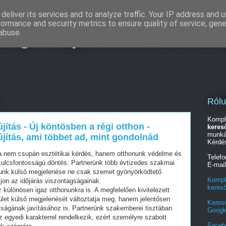
deliver its services and to analyze traffic. Your IP address and 
formance and security metrics to ensure quality of service, gen
ing - Teljes körű marketi
abuse.
Ról
Kompl
jítás - Új köntösben a régi otthon -
keres
munká
újítás, ami többet ad, mint gondolnád
Kérdé
sa nem csupán esztétikai kérdés, hanem otthonunk védelme és
Telef
kulcsfontosságú döntés. Partnerünk több évtizedes szakmai
E-mai
zunk külső megjelenése ne csak szemet gyönyörködtető
Kompl
ljon az időjárás viszontagságainak.
keres
ülönösen igaz otthonunkra is. A megfelelően kivitelezett
let külső megjelenését változtatja meg, hanem jelentősen
Keres
yságának javításához is. Partnerünk szakemberei tisztában
Googl
 egyedi karakterrel rendelkezik, ezért személyre szabott
Faceb