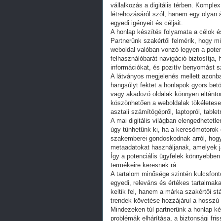
vállalkozás a digitális térben. Kompl
létrehozásáról szól, hanem egy olyan 
egyedi igényeit és céljait.
A honlap készítés folyamata a célok 
Partnerünk szakértői felmérik, hogy m
weboldal valóban vonzó legyen a poten
felhasználóbarát navigáció biztosítja
információkat, és pozitív benyomást s
A látványos megjelenés mellett azonba
hangsúlyt fektet a honlapok gyors be
vagy akadozó oldalak könnyen eltántorí
köszönhetően a weboldalak tökéletes
asztali számítógépről, laptopról, tablet
A mai digitális világban elengedhetetl
úgy tűnhetünk ki, ha a keresőmotorok 
szakemberei gondoskodnak arról, hogy
metaadatokat használjanak, amelyek jav
Így a potenciális ügyfelek könnyebben 
termékeire keresnek rá.
A tartalom minősége szintén kulcsfont
egyedi, releváns és értékes tartalmak
keltik fel, hanem a márka szakértői stá
trendek követése hozzájárul a hosszú 
Mindezeken túl partnerünk a honlap ké
problémák elhárítása, a biztonsági fri