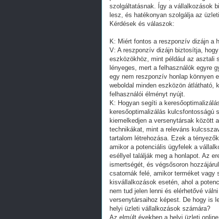
szolgáltatásnak. Így a vállalkozások 
lesz, és hatékonyan szolgálja az üzleti
Kérdések és válaszok:
K: Miért fontos a reszponzív dizájn a 
V: A reszponzív dizájn biztosítja, ho
eszközökhöz, mint például az asztali 
lényeges, mert a felhasználók egyre 
egy nem reszponzív honlap könnyen elt
weboldal minden eszközön átlátható, k
felhasználói élményt nyújt.
K: Hogyan segíti a keresőoptimalizálás
keresőoptimalizálás kulcsfontosságú s
kiemelkedjen a versenytársak között a
technikákat, mint a releváns kulcssza
tartalom létrehozása. Ezek a tényezők
amikor a potenciális ügyfelek a vállal
eséllyel találják meg a honlapot. Az 
ismertségét, és végsősoron hozzájárul 
csatornák felé, amikor terméket vagy s
kisvállalkozások esetén, ahol a potenc
nem tud jelen lenni és elérhetővé válni
versenytársaihoz képest. De hogy is l
helyi üzleti vállalkozások számára?
Az elmúlt években a helyi üzleti onlin