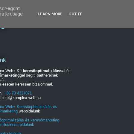
user-agent
erate usage
LEARN MORE
GOT IT
ng
unk
ex Web+ Kft
keresőoptimalizálás
sal és
őmarketing
gel segíti partnereinek
ját.
s esetén keressen bizalommal.
on:
+36 70 4327071
l: info@komplex-web.hu
ex Web+ Keresőoptimalizálás és
őmarketing
weboldalunk
őoptimalizálás és keresőmarketing
e Business oldalunk
ook oldalunk