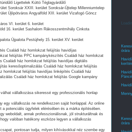
úridűlő Ligettelek Kúttó Téglagyárdűlő
rület Soroksár XXIII. kerület Soroksár-Újtelep Millenniumtelep
rület Újlipótváros Angyalföld XIII. kerület Vizafogó Göncz
Loadin
ros VI. kerület 6. kerület
dföld 16. kerület Sashalom Rákosszentmihály Cinkota
alota Újpalota Pestújhely 15. kerület XV. kerület
Kereső
ítés Családi ház homlokzat felújítás havidíjas
órára
okzat felújítás PPC kampánykészítés Családi ház homlokzat
Havidí
 Családi ház homlokzat felújítás havidíjas digitális
keríté
ítás keresőoptimalizálás Családi ház homlokzat felújítás
 homlokzat felújítás havidíjas linképítés Családi ház
Havidí
Páncél
alizálás Családi ház homlokzat felújítás Google kampány
Havidí
álhat vállalkozása sikeressé egy professzionális honlap
Menny
y egy vállalkozás ne rendelkezzen saját honlappal. Az online
lt a potenciális ügyfelek elérésében és a márka építésében.
y weboldalt, annak professzionálisnak, jól strukturáltnak és
Kereső
, hogy valóban hatékony eszköze legyen a vállalkozás
órára
t csapat, pontosan tudja, milyen kihívásokkal néz szembe egy
Havidí