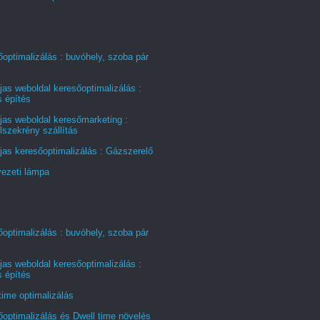
optimalizálás : buvóhely, szoba pár
jas weboldal keresőoptimalizálás :
s építés
jas weboldal keresőmarketing :
szekrény szállítás
jas keresőoptimalizálás : Gázszerelő
ezeti lámpa
optimalizálás : buvóhely, szoba pár
jas weboldal keresőoptimalizálás :
s építés
time optimalizálás
optimalizálás és Dwell time növelés