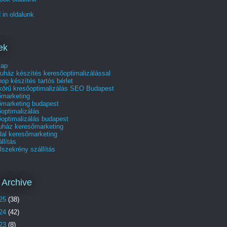
 in oldalunk
ek
lap
uház készítés keresőoptimalizálással
p készítés tartós bérlet
skörű kresőoptimalizálás SEO Budapest
őmarketing
őmarketing budapest
optimalizálás
optimalizálás budapest
uház keresőmarketing
dal keresőmarketing
állítás
szekrény szállítás
 Archive
25
(38)
24
(42)
23
(8)