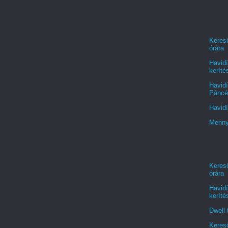
Kereső
órára
Havidí
keríté
Havidí
Páncél
Havidí
Menny
Kereső
órára
Havidí
keríté
Dwell 
Kereső