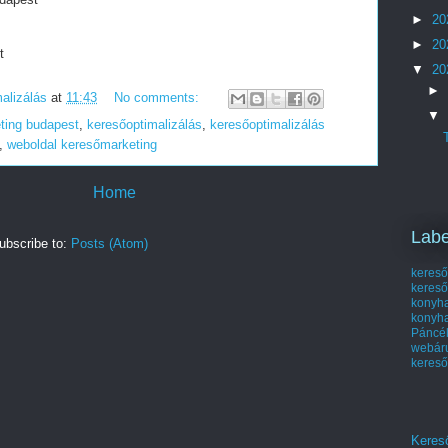
►
20
►
20
t
▼
20
►
alizálás
at
11:43
No comments:
▼
ting budapest
,
keresőoptimalizálás
,
keresőoptimalizálás
,
weboldal keresőmarketing
Home
Labe
ubscribe to:
Posts (Atom)
kereső
kereső
kony
konyh
Páncél
webá
kereső
Kereső