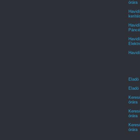
órára
Havidí
keríté
Havidí
Páncél
Havidí
Elektr
Havidí
Eladó
Eladó 
Kereső
órára
Kereső
órára
Kereső
órára