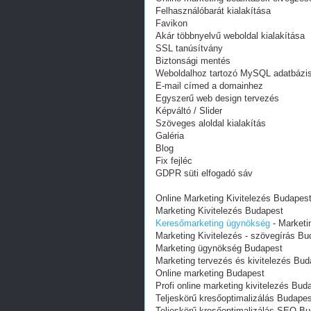
Felhasználóbarát kialakítása
Favikon
Akár többnyelvű weboldal kialakítása
SSL tanúsítvány
Biztonsági mentés
Weboldalhoz tartozó MySQL adatbázi
E-mail címed a domainhez
Egyszerű web design tervezés
Képváltó / Slider
Szöveges aloldal kialakítás
Galéria
Blog
Fix fejléc
GDPR süti elfogadó sáv
Online Marketing Kivitelezés Budapes
Marketing Kivitelezés Budapest
Keresőmarketing ügynökség
- Marketi
Marketing Kivitelezés - szövegírás Bu
Marketing ügynökség Budapest
Marketing tervezés és kivitelezés Bud
Online marketing Budapest
Profi online marketing kivitelezés Bud
Teljeskörű kresőoptimalizálás Budapes
Teljeskörű kresőoptimalizálás SEO B