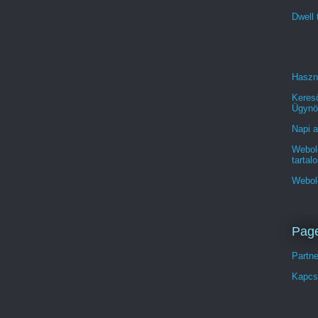
Dwell 
Haszn
Keres
Ügynö
Napi a
Webold
tartal
Webol
Pag
Partn
Kapcs