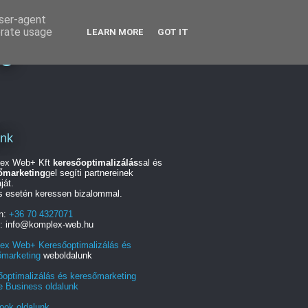
user-agent
erate usage
LEARN MORE
GOT IT
ng
unk
ex Web+ Kft
keresőoptimalizálás
sal és
őmarketing
gel segíti partnereinek
ját.
s esetén keressen bizalommal.
on:
+36 70 4327071
l: info@komplex-web.hu
ex Web+ Keresőoptimalizálás és
őmarketing
weboldalunk
őoptimalizálás és keresőmarketing
e Business oldalunk
ook oldalunk