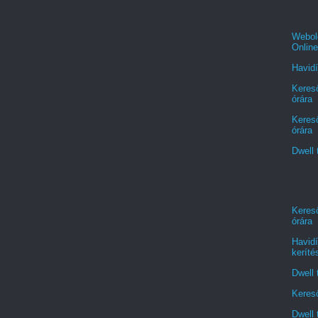
Webold
Online
Havidí
Kereső
órára
Kereső
órára
Dwell 
Kereső
órára
Havidí
keríté
Dwell 
Kereső
Dwell 