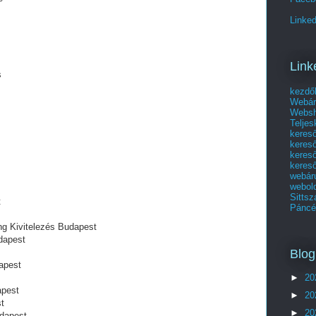
Linked
Link
s
kezdő
Webár
Websho
Telje
keres
keres
kereső
kereső
webár
webol
Sittsz
t
Páncél
ng Kivitelezés Budapest
dapest
Blog
apest
►
20
apest
►
20
t
►
20
udapest