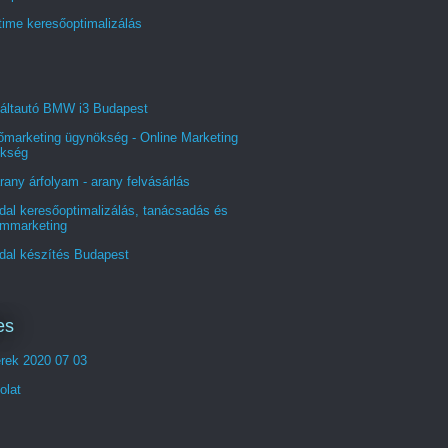
time keresőoptimalizálás
áltautó BMW i3 Budapest
őmarketing ügynökség - Online Marketing
kség
rany árfolyam - arany felvásárlás
al keresőoptimalizálás, tanácsadás és
ommarketing
dal készítés Budapest
es
erek 2020 07 03
olat