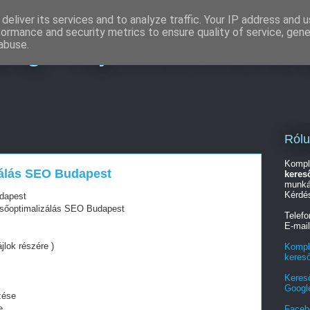
deliver its services and to analyze traffic. Your IP address and 
formance and security metrics to ensure quality of service, gen
ing - Teljes körű marketi
abuse.
Ról
Kompl
zálás SEO Budapest
keres
munká
Kérdé
udapest
esőoptimalizálás SEO Budapest
Telef
E-mai
jlok részére )
Kompl
keres
Keres
Googl
zése
e
Faceb