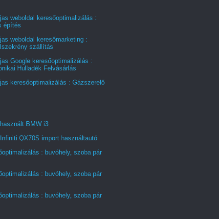
jas weboldal keresőoptimalizálás :
s építés
jas weboldal keresőmarketing :
szekrény szállítás
jas Google keresőoptimalizálás :
onikai Hulladék Felvásárlás
jas keresőoptimalizálás : Gázszerelő
 használt BMW i3
Infiniti QX70S import használtautó
optimalizálás : buvóhely, szoba pár
optimalizálás : buvóhely, szoba pár
optimalizálás : buvóhely, szoba pár