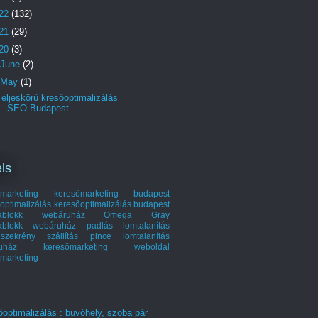
22
(132)
21
(29)
20
(3)
June
(2)
May
(1)
Teljeskörű kresőoptimalizálás
SEO Budapest
ls
marketing
keresőmarketing budapest
optimalizálás
keresőoptimalizálás budapest
hablokk webáruház
Omega Gray
ablokk webáruház
padlás lomtalanítás
szekrény szállítás
pince lomtalanítás
ruház keresőmarketing
weboldal
marketing
optimalizálás : buvóhely, szoba pár