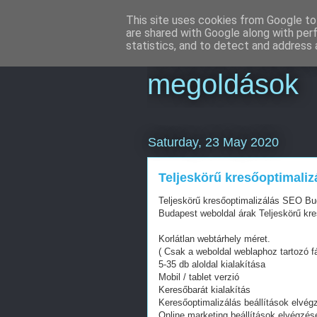
This site uses cookies from Google to 
are shared with Google along with per
Online market
statistics, and to detect and address 
megoldások
Saturday, 23 May 2020
Teljeskörű kresőoptimali
Teljeskörű kresőoptimalizálás SEO B
Budapest weboldal árak Teljeskörű kr
Korlátlan webtárhely méret.
( Csak a weboldal weblaphoz tartozó fá
5-35 db aloldal kialakítása
Mobil / tablet verzió
Keresőbarát kialakítás
Keresőoptimalizálás beállítások elvég
Online marketing beállítások elvégzés