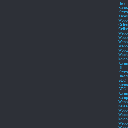
Helyi
Keres
Keres
Keres
Webol
Onlin
Onlin
Webol
Webol
Webol
Webo
Webár
Webár
keres
Kompl
DE m
Keres
Havid
SEO 
Keres
SEO 
Kompl
Kompl
Webol
keres
Webol
Webol
keres
Webol
Webol