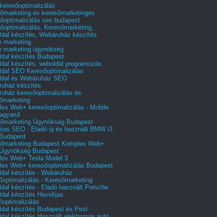
 keresőoptimalizálás
őmarketing és keresőmarketinges
őoptimalizálás seo budapest
őoptimalizálás, Keresőmarketing,
dal készítés, Webáruház készítés
e marketing
e marketing ügynökség
dal készítés Budapest
dal készítés, weboldal programozás
dal SEO Keresőoptimalizálás
ldal és Webáruház SEO
uház készítés
uház keresőoptimalizálás és
őmarketing
ex Web+ keresőoptimalizálás - Mobile
agyarul
őmarketing Ügynökség Budapest
íjas SEO : Eladó új és használt BMW i3
Budapest
őmarketing Budapest Komplex Web+
Ügynökség Budapest
ex Web+ Tesla Model 3
ex Web+ keresőoptimalizálás Budapest
dal készítés - Webáruház
őoptimalizálás - Keresőmarketing
dal készítés - Eladó használt Porsche
dal készítés Havidíjas
őoptimalizálás
dal készítés Budapest és Pest
dal készítés Használt elektromos autó