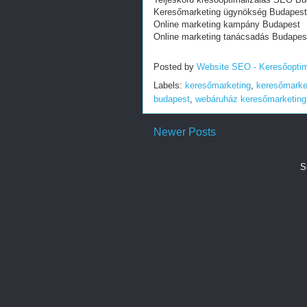
Keresőmarketing ügynökség Budapest
Online marketing kampány Budapest
Online marketing tanácsadás Budapes
Posted by
Website SEO - Keresőoptim
Labels:
keresőmarketing
,
keresőmarke
budapest
,
webáruház keresőmarketing
Newer Posts
S