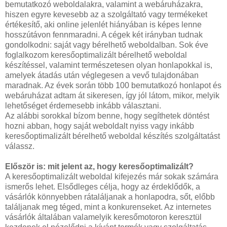
bemutatkozó weboldalakra, valamint a webáruházakra,
hiszen egyre kevesebb az a szolgáltató vagy termékeket
értékesítő, aki online jelenlét hiányában is képes lenne
hosszútávon fennmaradni. A cégek két irányban tudnak
gondolkodni: saját vagy bérelhető weboldalban. Sok éve
foglalkozom keresőoptimalizált bérelhető weboldal
készítéssel, valamint természetesen olyan honlapokkal is,
amelyek átadás után véglegesen a vevő tulajdonában
maradnak. Az évek során több 100 bemutatkozó honlapot és
webáruházat adtam át sikeresen, így jól látom, mikor, melyik
lehetőséget érdemesebb inkább választani.
Az alábbi sorokkal bízom benne, hogy segíthetek döntést
hozni abban, hogy saját weboldalt nyiss vagy inkább
keresőoptimalizált bérelhető weboldal készítés szolgáltatást
válassz.
Először is: mit jelent az, hogy keresőoptimalizált?
A keresőoptimalizált weboldal kifejezés már sokak számára
ismerős lehet. Elsődleges célja, hogy az érdeklődők, a
vásárlók könnyebben rátaláljanak a honlapodra, sőt, előbb
találjanak meg téged, mint a konkurenseket. Az internetes
vásárlók általában valamelyik keresőmotoron keresztül