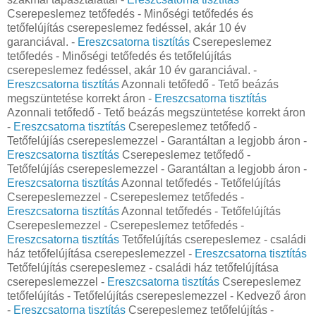
Cserepeslemez tetőfedés - Minőségi tetőfedés és
tetőfelújítás cserepeslemez fedéssel, akár 10 év
garanciával. -
Ereszcsatorna tisztítás
Cserepeslemez
tetőfedés - Minőségi tetőfedés és tetőfelújítás
cserepeslemez fedéssel, akár 10 év garanciával. -
Ereszcsatorna tisztítás
Azonnali tetőfedő - Tető beázás
megszüntetése korrekt áron -
Ereszcsatorna tisztítás
Azonnali tetőfedő - Tető beázás megszüntetése korrekt áron
-
Ereszcsatorna tisztítás
Cserepeslemez tetőfedő -
Tetőfelújíás cserepeslemezzel - Garantáltan a legjobb áron -
Ereszcsatorna tisztítás
Cserepeslemez tetőfedő -
Tetőfelújíás cserepeslemezzel - Garantáltan a legjobb áron -
Ereszcsatorna tisztítás
Azonnal tetőfedés - Tetőfelújítás
Cserepeslemezzel - Cserepeslemez tetőfedés -
Ereszcsatorna tisztítás
Azonnal tetőfedés - Tetőfelújítás
Cserepeslemezzel - Cserepeslemez tetőfedés -
Ereszcsatorna tisztítás
Tetőfelújítás cserepeslemez - családi
ház tetőfelújítása cserepeslemezzel -
Ereszcsatorna tisztítás
Tetőfelújítás cserepeslemez - családi ház tetőfelújítása
cserepeslemezzel -
Ereszcsatorna tisztítás
Cserepeslemez
tetőfelújítás - Tetőfelújítás cserepeslemezzel - Kedvező áron
-
Ereszcsatorna tisztítás
Cserepeslemez tetőfelújítás -