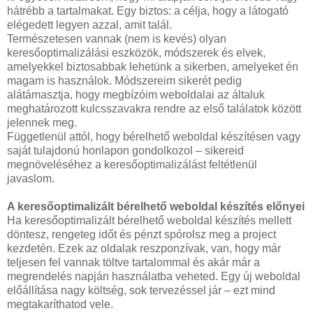
hátrébb a tartalmakat. Egy biztos: a célja, hogy a látogató
elégedett legyen azzal, amit talál.
Természetesen vannak (nem is kevés) olyan
keresőoptimalizálási eszközök, módszerek és elvek,
amelyekkel biztosabbak lehetünk a sikerben, amelyeket én
magam is használok. Módszereim sikerét pedig
alátámasztja, hogy megbízóim weboldalai az általuk
meghatározott kulcsszavakra rendre az első találatok között
jelennek meg.
Függetlenül attól, hogy bérelhető weboldal készítésen vagy
saját tulajdonú honlapon gondolkozol – sikereid
megnöveléséhez a keresőoptimalizálást feltétlenül
javaslom.
A keresőoptimalizált bérelhető weboldal készítés előnyei
Ha keresőoptimalizált bérelhető weboldal készítés mellett
döntesz, rengeteg időt és pénzt spórolsz meg a project
kezdetén. Ezek az oldalak reszponzívak, van, hogy már
teljesen fel vannak töltve tartalommal és akár már a
megrendelés napján használatba veheted. Egy új weboldal
előállítása nagy költség, sok tervezéssel jár – ezt mind
megtakaríthatod vele.