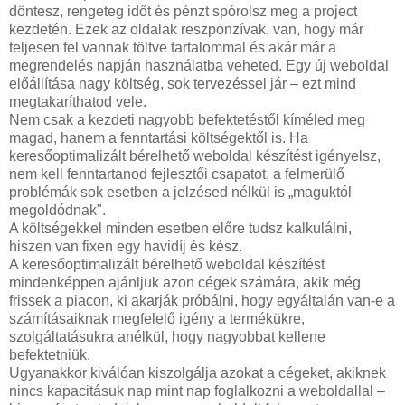
döntesz, rengeteg időt és pénzt spórolsz meg a project
kezdetén. Ezek az oldalak reszponzívak, van, hogy már
teljesen fel vannak töltve tartalommal és akár már a
megrendelés napján használatba veheted. Egy új weboldal
előállítása nagy költség, sok tervezéssel jár – ezt mind
megtakaríthatod vele.
Nem csak a kezdeti nagyobb befektetéstől kíméled meg
magad, hanem a fenntartási költségektől is. Ha
keresőoptimalizált bérelhető weboldal készítést igényelsz,
nem kell fenntartanod fejlesztői csapatot, a felmerülő
problémák sok esetben a jelzésed nélkül is „maguktól
megoldódnak".
A költségekkel minden esetben előre tudsz kalkulálni,
hiszen van fixen egy havidíj és kész.
A keresőoptimalizált bérelhető weboldal készítést
mindenképpen ajánljuk azon cégek számára, akik még
frissek a piacon, ki akarják próbálni, hogy egyáltalán van-e a
számításaiknak megfelelő igény a termékükre,
szolgáltatásukra anélkül, hogy nagyobbat kellene
befektetniük.
Ugyanakkor kiválóan kiszolgálja azokat a cégeket, akiknek
nincs kapacitásuk nap mint nap foglalkozni a weboldallal –