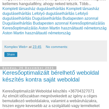
kellemes hangulatfény, ahogy neked tetszik. Több...
Komplett társasház duguláselhárítás
Komplett társasház
duguláselhárítás
Lefolyó duguláselhárítás
Lefolyó
duguláselhárítás
Duguláselhárítás Budapesten azonnal
Duguláselhárítás Budapesten azonnal
Keresőoptimalizálás
Keresőoptimalizálás
Aston Martin használtautó németország
Aston Martin használtautó németország
Komplex Web+
at
23:45
No comments:
Share
Sunday, 26 December 2021
Keresőoptimalizált bérelhető weboldal
készítés kontra saját weboldal
Keresőoptimalizált Weboldal készítés +36704327071
Az elmúlt időszakban megnövekedett az igény a céges
bemutatkozó weboldalakra, valamint a webáruházakra,
hiszen egyre kevesebb az a szolgáltató vagy termékeket