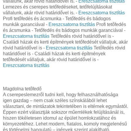
vállalunk, akár rövid határidővel is. -
Ereszcsatorna tisztítás
Lemezes és cserepes tetőfedéseket, tetőfelújításokat
vállalunk, akár rövid határidővel is. -
Ereszcsatorna tisztítás
Profi tetőfedés és ácsmunka - Tetőfedés és bádogos
munkák garanciával -
Ereszcsatorna tisztítás
Profi tetőfedés
és ácsmunka - Tetőfedés és bádogos munkák garanciával -
Ereszcsatorna tisztítás
Tetőfedés rövid határidővel is -
Családi házak és kerti építmények tetőfedését vállaljuk, akár
rövid határidővel is -
Ereszcsatorna tisztítás
Tetőfedés rövid
határidővel is - Családi házak és kerti építmények
tetőfedését vállaljuk, akár rövid határidővel is -
Ereszcsatorna tisztítás
Magdolna tetőfedő
A cserepeslemezről tudni kell, hogy felhasználhatósága
igen gazdag – nem csak széles színskálából lehet
választani, de mintázatok tekintetében is eltérnek egymástól.
Éppen ezért választják sokszor műemlékek felújításánál is,
hiszen tökéletesen idomul az épület homlokzatához és
környezetéhez. Lehet modern, fiatalos, komoly megjelenésű
és történelmi hangulatú – igények szerint alakítható.