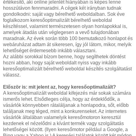
értékesítő, aki online jelenlét hiányában is képes lenne
hosszútávon fennmaradni. A cégek két irányban tudnak
gondolkodni: saját vagy bérelhető weboldalban. Sok éve
foglalkozom keresőoptimalizált bérelhető weboldal
készítéssel, valamint természetesen olyan honlapokkal is,
amelyek átadás után véglegesen a vevő tulajdonában
maradnak. Az évek során több 100 bemutatkozó honlapot és
webáruházat adtam át sikeresen, így jól látom, mikor, melyik
lehetőséget érdemesebb inkább választani.
Az alábbi sorokkal bízom benne, hogy segíthetek döntést
hozni abban, hogy saját weboldalt nyiss vagy inkább
keresőoptimalizált bérelhető weboldal készítés szolgáltatást
válassz.
Először is: mit jelent az, hogy keresőoptimalizált?
A keresőoptimalizált weboldal kifejezés már sokak számára
ismerős lehet. Elsődleges célja, hogy az érdeklődők, a
vásárlók könnyebben rátaláljanak a honlapodra, sőt, előbb
találjanak meg téged, mint a konkurenseket. Az internetes
vásárlók általában valamelyik keresőmotoron keresztül
kezdenek el nézelődni a kívánt termék vagy szolgáltatás
lehetőségei között. (Ilyen keresőmotor például a Google, a
Bing vagy a Yahoo is.) A keresési találatok között két módon