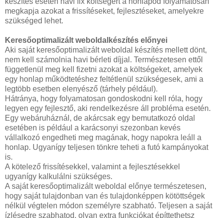
készítés esetén havi fix költségért a honlapod folyamatosan
megkapja azokat a frissítéseket, fejlesztéseket, amelyekre
szükséged lehet.
Keresőoptimalizált weboldalkészítés előnyei
Aki saját keresőoptimalizált weboldal készítés mellett dönt,
nem kell számolnia havi bérleti díjjal. Természetesen ettől
függetlenül meg kell fizetni azokat a költségeket, amelyek
egy honlap működtetéshez feltétlenül szükségesek, ami a
legtöbb esetben elenyésző (tárhely például).
Hátránya, hogy folyamatosan gondoskodni kell róla, hogy
legyen egy fejlesztő, aki rendelkezésre áll probléma esetén.
Egy webáruháznál, de akárcsak egy bemutatkozó oldal
esetében is például a karácsonyi szezonban kevés
vállalkozó engedheti meg magának, hogy napokra leáll a
honlap. Ugyanígy teljesen tönkre teheti a futó kampányokat
is.
A kötelező frissítésekkel, valamint a fejlesztésekkel
ugyanígy kalkulálni szükséges.
A saját keresőoptimalizált weboldal előnye természetesen,
hogy saját tulajdonban van és tulajdonképpen kötöttségek
nélkül végtelen módon személyre szabható. Teljesen a saját
ízlésedre szabhatod, olyan extra funkciókat építtethetsz