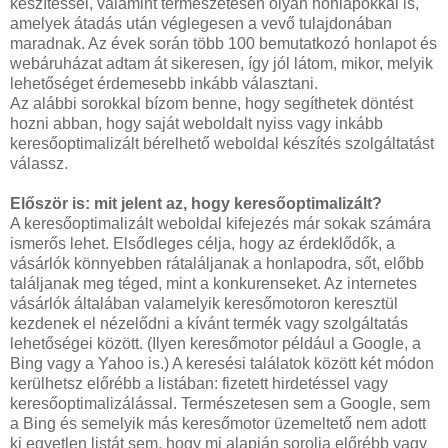
készítéssel, valamint természetesen olyan honlapokkal is,
amelyek átadás után véglegesen a vevő tulajdonában
maradnak. Az évek során több 100 bemutatkozó honlapot és
webáruházat adtam át sikeresen, így jól látom, mikor, melyik
lehetőséget érdemesebb inkább választani.
Az alábbi sorokkal bízom benne, hogy segíthetek döntést
hozni abban, hogy saját weboldalt nyiss vagy inkább
keresőoptimalizált bérelhető weboldal készítés szolgáltatást
válassz.
Először is: mit jelent az, hogy keresőoptimalizált?
A keresőoptimalizált weboldal kifejezés már sokak számára
ismerős lehet. Elsődleges célja, hogy az érdeklődők, a
vásárlók könnyebben rátaláljanak a honlapodra, sőt, előbb
találjanak meg téged, mint a konkurenseket. Az internetes
vásárlók általában valamelyik keresőmotoron keresztül
kezdenek el nézelődni a kívánt termék vagy szolgáltatás
lehetőségei között. (Ilyen keresőmotor például a Google, a
Bing vagy a Yahoo is.) A keresési találatok között két módon
kerülhetsz előrébb a listában: fizetett hirdetéssel vagy
keresőoptimalizálással. Természetesen sem a Google, sem
a Bing és semelyik más keresőmotor üzemeltető nem adott
ki egyetlen listát sem, hogy mi alapján sorolja előrébb vagy