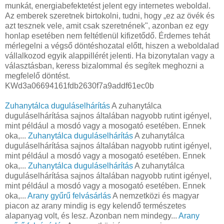
munkát, energiabefektetést jelent egy internetes weboldal.
Az emberek szeretnek birtokolni, tudni, hogy „ez az övék és
azt tesznek vele, amit csak szeretnének", azonban ez egy
honlap esetében nem feltétlenül kifizetődő. Érdemes tehát
mérlegelni a végső döntéshozatal előtt, hiszen a weboldalad
vállalkozod egyik alappillérét jelenti. Ha bizonytalan vagy a
választásban, keress bizalommal és segítek meghozni a
megfelelő döntést.
KWd3a06694161fdb2630f7a9addf61ec0b
Zuhanytálca duguláselhárítás
A zuhanytálca
duguláselhárítása sajnos általában nagyobb rutint igényel,
mint például a mosdó vagy a mosogató esetében. Ennek
oka,...
Zuhanytálca duguláselhárítás
A zuhanytálca
duguláselhárítása sajnos általában nagyobb rutint igényel,
mint például a mosdó vagy a mosogató esetében. Ennek
oka,...
Zuhanytálca duguláselhárítás
A zuhanytálca
duguláselhárítása sajnos általában nagyobb rutint igényel,
mint például a mosdó vagy a mosogató esetében. Ennek
oka,...
Arany gyűrű felvásárlás
A nemzetközi és magyar
piacon az arany mindig is egy kelendő természetes
alapanyag volt, és lesz. Azonban nem mindegy...
Arany