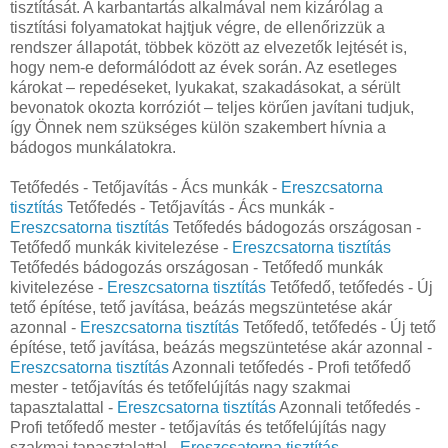
tisztítását. A karbantartás alkalmával nem kizárólag a
tisztítási folyamatokat hajtjuk végre, de ellenőrizzük a
rendszer állapotát, többek között az elvezetők lejtését is,
hogy nem-e deformálódott az évek során. Az esetleges
károkat – repedéseket, lyukakat, szakadásokat, a sérült
bevonatok okozta korróziót – teljes körűen javítani tudjuk,
így Önnek nem szükséges külön szakembert hívnia a
bádogos munkálatokra.
Tetőfedés - Tetőjavítás - Ács munkák -
Ereszcsatorna
tisztítás
Tetőfedés - Tetőjavítás - Ács munkák -
Ereszcsatorna tisztítás
Tetőfedés bádogozás országosan -
Tetőfedő munkák kivitelezése -
Ereszcsatorna tisztítás
Tetőfedés bádogozás országosan - Tetőfedő munkák
kivitelezése -
Ereszcsatorna tisztítás
Tetőfedő, tetőfedés - Új
tető építése, tető javítása, beázás megszüntetése akár
azonnal -
Ereszcsatorna tisztítás
Tetőfedő, tetőfedés - Új tető
építése, tető javítása, beázás megszüntetése akár azonnal -
Ereszcsatorna tisztítás
Azonnali tetőfedés - Profi tetőfedő
mester - tetőjavítás és tetőfelújítás nagy szakmai
tapasztalattal -
Ereszcsatorna tisztítás
Azonnali tetőfedés -
Profi tetőfedő mester - tetőjavítás és tetőfelújítás nagy
szakmai tapasztalattal -
Ereszcsatorna tisztítás