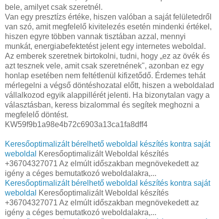
bele, amilyet csak szeretnél.
Van egy presztízs értéke, hiszen valóban a saját felületedről
van szó, amit megfelelő kivitelezés esetén mindenki értékel,
hiszen egyre többen vannak tisztában azzal, mennyi
munkát, energiabefektetést jelent egy internetes weboldal.
Az emberek szeretnek birtokolni, tudni, hogy „ez az övék és
azt tesznek vele, amit csak szeretnének", azonban ez egy
honlap esetében nem feltétlenül kifizetődő. Érdemes tehát
mérlegelni a végső döntéshozatal előtt, hiszen a weboldalad
vállalkozod egyik alappillérét jelenti. Ha bizonytalan vagy a
választásban, keress bizalommal és segítek meghozni a
megfelelő döntést.
KW59f9b1a98e4b72c6903a13ca1fa8dff4
Keresőoptimalizált bérelhető weboldal készítés kontra saját
weboldal
Keresőoptimalizált Weboldal készítés
+36704327071 Az elmúlt időszakban megnövekedett az
igény a céges bemutatkozó weboldalakra,...
Keresőoptimalizált bérelhető weboldal készítés kontra saját
weboldal
Keresőoptimalizált Weboldal készítés
+36704327071 Az elmúlt időszakban megnövekedett az
igény a céges bemutatkozó weboldalakra,...