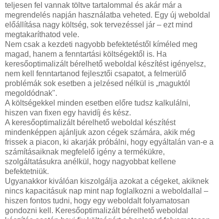
teljesen fel vannak töltve tartalommal és akár már a
megrendelés napján használatba veheted. Egy új weboldal
előállítása nagy költség, sok tervezéssel jár – ezt mind
megtakaríthatod vele.
Nem csak a kezdeti nagyobb befektetéstől kíméled meg
magad, hanem a fenntartási költségektől is. Ha
keresőoptimalizált bérelhető weboldal készítést igényelsz,
nem kell fenntartanod fejlesztői csapatot, a felmerülő
problémák sok esetben a jelzésed nélkül is „maguktól
megoldódnak".
A költségekkel minden esetben előre tudsz kalkulálni,
hiszen van fixen egy havidíj és kész.
A keresőoptimalizált bérelhető weboldal készítést
mindenképpen ajánljuk azon cégek számára, akik még
frissek a piacon, ki akarják próbálni, hogy egyáltalán van-e a
számításaiknak megfelelő igény a termékükre,
szolgáltatásukra anélkül, hogy nagyobbat kellene
befektetniük.
Ugyanakkor kiválóan kiszolgálja azokat a cégeket, akiknek
nincs kapacitásuk nap mint nap foglalkozni a weboldallal –
hiszen fontos tudni, hogy egy weboldalt folyamatosan
gondozni kell. Keresőoptimalizált bérelhető weboldal