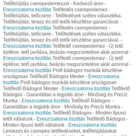
Tetőfelújítás cserepeslemezzel - Kedvező áron -
Ereszcsatorna tisztítás
Tetőfedés cserepeslemez -
Tetőfelújítás, tetőcsere - Tetőfedések széles választéka.
Tetőfelújítás, terasz és elő tetők készítése garanciával. -
Ereszcsatorna tisztítás
Tetőfedés cserepeslemez -
Tetőfelújítás, tetőcsere - Tetőfedések széles választéka.
Tetőfelújítás, terasz és elő tetők készítése garanciával. -
Ereszcsatorna tisztítás
Tetőfedő cserepeslemez - Új tető
építése, tető javítása, beázás megszüntetése akár azonnal -
Ereszcsatorna tisztítás
Tetőfedő cserepeslemez - Új tető
építése, tető javítása, beázás megszüntetése akár azonnal -
Ereszcsatorna tisztítás
Profi bádogos munkák készítése
országosan Tetőfedő Bádogos Mester -
Ereszcsatorna
tisztítás
Profi bádogos munkák készítése országosan
Tetőfedő Bádogos Mester -
Ereszcsatorna tisztítás
Tetőfedő
Bádogos - Garantáltan a legjobb áron - Minőség és Precíz
Munka -
Ereszcsatorna tisztítás
Tetőfedő Bádogos -
Garantáltan a legjobb áron - Minőség és Precíz Munka -
Ereszcsatorna tisztítás
Tetőfedő Bádogos - Minden típusú
tetőt vállalunk -
Ereszcsatorna tisztítás
Tetőfedő Bádogos -
Minden típusú tetőt vállalunk -
Ereszcsatorna tisztítás
Lemezes és cserepes tetőfedéseket, tetőfelújításokat