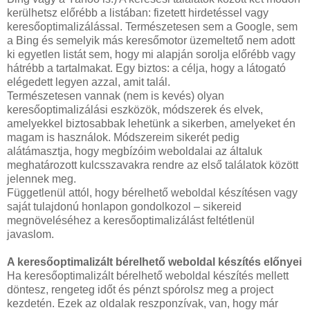
kerülhetsz előrébb a listában: fizetett hirdetéssel vagy
keresőoptimalizálással. Természetesen sem a Google, sem
a Bing és semelyik más keresőmotor üzemeltető nem adott
ki egyetlen listát sem, hogy mi alapján sorolja előrébb vagy
hátrébb a tartalmakat. Egy biztos: a célja, hogy a látogató
elégedett legyen azzal, amit talál.
Természetesen vannak (nem is kevés) olyan
keresőoptimalizálási eszközök, módszerek és elvek,
amelyekkel biztosabbak lehetünk a sikerben, amelyeket én
magam is használok. Módszereim sikerét pedig
alátámasztja, hogy megbízóim weboldalai az általuk
meghatározott kulcsszavakra rendre az első találatok között
jelennek meg.
Függetlenül attól, hogy bérelhető weboldal készítésen vagy
saját tulajdonú honlapon gondolkozol – sikereid
megnöveléséhez a keresőoptimalizálást feltétlenül
javaslom.
A keresőoptimalizált bérelhető weboldal készítés előnyei
Ha keresőoptimalizált bérelhető weboldal készítés mellett
döntesz, rengeteg időt és pénzt spórolsz meg a project
kezdetén. Ezek az oldalak reszponzívak, van, hogy már