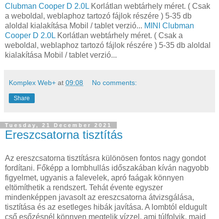
Clubman Cooper D 2.0L
Korlátlan webtárhely méret. ( Csak
a weboldal, weblaphoz tartozó fájlok részére ) 5-35 db
aloldal kialakítása Mobil / tablet verzió...
MINI Clubman
Cooper D 2.0L
Korlátlan webtárhely méret. ( Csak a
weboldal, weblaphoz tartozó fájlok részére ) 5-35 db aloldal
kialakítása Mobil / tablet verzió...
Komplex Web+
at
09:08
No comments:
Share
Tuesday, 21 December 2021
Ereszcsatorna tisztítás
Az ereszcsatorna tisztításra különösen fontos nagy gondot
fordítani. Főképp a lombhullás időszakában kíván nagyobb
figyelmet, ugyanis a falevelek, apró faágak könnyen
eltömíthetik a rendszert. Tehát évente egyszer
mindenképpen javasolt az ereszcsatorna átvizsgálása,
tisztítása és az esetleges hibák javítása. A lombtól eldugult
cső esőzésnél könnyen megtelik vízzel, ami túlfolyik, majd