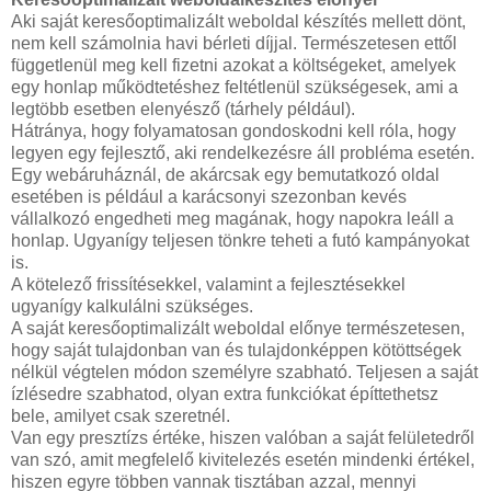
Aki saját keresőoptimalizált weboldal készítés mellett dönt,
nem kell számolnia havi bérleti díjjal. Természetesen ettől
függetlenül meg kell fizetni azokat a költségeket, amelyek
egy honlap működtetéshez feltétlenül szükségesek, ami a
legtöbb esetben elenyésző (tárhely például).
Hátránya, hogy folyamatosan gondoskodni kell róla, hogy
legyen egy fejlesztő, aki rendelkezésre áll probléma esetén.
Egy webáruháznál, de akárcsak egy bemutatkozó oldal
esetében is például a karácsonyi szezonban kevés
vállalkozó engedheti meg magának, hogy napokra leáll a
honlap. Ugyanígy teljesen tönkre teheti a futó kampányokat
is.
A kötelező frissítésekkel, valamint a fejlesztésekkel
ugyanígy kalkulálni szükséges.
A saját keresőoptimalizált weboldal előnye természetesen,
hogy saját tulajdonban van és tulajdonképpen kötöttségek
nélkül végtelen módon személyre szabható. Teljesen a saját
ízlésedre szabhatod, olyan extra funkciókat építtethetsz
bele, amilyet csak szeretnél.
Van egy presztízs értéke, hiszen valóban a saját felületedről
van szó, amit megfelelő kivitelezés esetén mindenki értékel,
hiszen egyre többen vannak tisztában azzal, mennyi