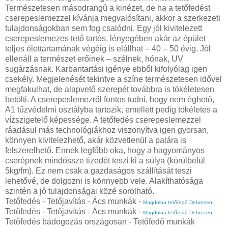
Természetesen másodrangú a kinézet, de ha a tetőfedést
cserepeslemezzel kívánja megvalósítani, akkor a szerkezeti
tulajdonságokban sem fog csalódni. Egy jól kivitelezett
cserepeslemezes tető tartós, lényegében akár az épület
teljes élettartamának végéig is elállhat – 40 – 50 évig. Jól
ellenáll a természet erőinek – szélnek, hónak, UV
sugárzásnak. Karbantartási igénye ebből kifolyólag igen
csekély. Megjelenését tekintve a színe természetesen idővel
megfakulhat, de alapvető szerepét továbbra is tökéletesen
betölti. A cserepeslemezről fontos tudni, hogy nem éghető,
A1 tűzvédelmi osztályba tartozik, emellett pedig tökéletes a
vízszigetelő képessége. A tetőfedés cserepeslemezzel
ráadásul más technológiákhoz viszonyítva igen gyorsan,
könnyen kivitelezhető, akár közvetlenül a palára is
felszerelhető. Ennek legfőbb oka, hogy a hagyományos
cserépnek mindössze tizedét teszi ki a súlya (körülbelül
5kg/fm). Ez nem csak a gazdaságos szállítását teszi
lehetővé, de dolgozni is könnyebb vele. Alakíthatósága
szintén a jó tulajdonságai közé sorolható.
Tetőfedés - Tetőjavítás - Ács munkák -
Magdolna tetőfedő Debrecen
Tetőfedés - Tetőjavítás - Ács munkák -
Magdolna tetőfedő Debrecen
Tetőfedés bádogozás országosan - Tetőfedő munkák