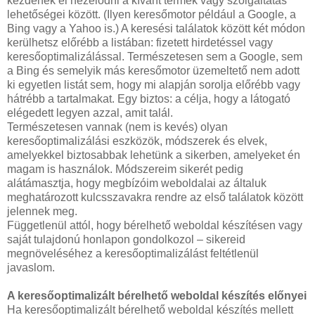
kezdenek el nézelődni a kívánt termék vagy szolgáltatás
lehetőségei között. (Ilyen keresőmotor például a Google, a
Bing vagy a Yahoo is.) A keresési találatok között két módon
kerülhetsz előrébb a listában: fizetett hirdetéssel vagy
keresőoptimalizálással. Természetesen sem a Google, sem
a Bing és semelyik más keresőmotor üzemeltető nem adott
ki egyetlen listát sem, hogy mi alapján sorolja előrébb vagy
hátrébb a tartalmakat. Egy biztos: a célja, hogy a látogató
elégedett legyen azzal, amit talál.
Természetesen vannak (nem is kevés) olyan
keresőoptimalizálási eszközök, módszerek és elvek,
amelyekkel biztosabbak lehetünk a sikerben, amelyeket én
magam is használok. Módszereim sikerét pedig
alátámasztja, hogy megbízóim weboldalai az általuk
meghatározott kulcsszavakra rendre az első találatok között
jelennek meg.
Függetlenül attól, hogy bérelhető weboldal készítésen vagy
saját tulajdonú honlapon gondolkozol – sikereid
megnöveléséhez a keresőoptimalizálást feltétlenül
javaslom.
A keresőoptimalizált bérelhető weboldal készítés előnyei
Ha keresőoptimalizált bérelhető weboldal készítés mellett