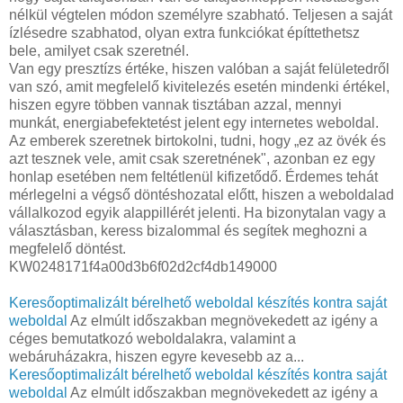
nélkül végtelen módon személyre szabható. Teljesen a saját
ízlésedre szabhatod, olyan extra funkciókat építtethetsz
bele, amilyet csak szeretnél.
Van egy presztízs értéke, hiszen valóban a saját felületedről
van szó, amit megfelelő kivitelezés esetén mindenki értékel,
hiszen egyre többen vannak tisztában azzal, mennyi
munkát, energiabefektetést jelent egy internetes weboldal.
Az emberek szeretnek birtokolni, tudni, hogy „ez az övék és
azt tesznek vele, amit csak szeretnének", azonban ez egy
honlap esetében nem feltétlenül kifizetődő. Érdemes tehát
mérlegelni a végső döntéshozatal előtt, hiszen a weboldalad
vállalkozod egyik alappillérét jelenti. Ha bizonytalan vagy a
választásban, keress bizalommal és segítek meghozni a
megfelelő döntést.
KW0248171f4a00d3b6f02d2cf4db149000
Keresőoptimalizált bérelhető weboldal készítés kontra saját
weboldal
Az elmúlt időszakban megnövekedett az igény a
céges bemutatkozó weboldalakra, valamint a
webáruházakra, hiszen egyre kevesebb az a...
Keresőoptimalizált bérelhető weboldal készítés kontra saját
weboldal
Az elmúlt időszakban megnövekedett az igény a