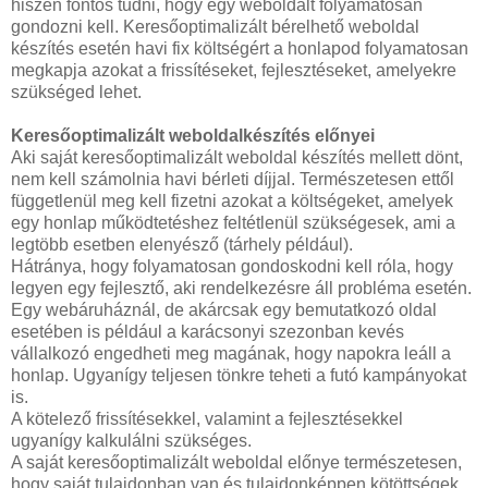
hiszen fontos tudni, hogy egy weboldalt folyamatosan
gondozni kell. Keresőoptimalizált bérelhető weboldal
készítés esetén havi fix költségért a honlapod folyamatosan
megkapja azokat a frissítéseket, fejlesztéseket, amelyekre
szükséged lehet.
Keresőoptimalizált weboldalkészítés előnyei
Aki saját keresőoptimalizált weboldal készítés mellett dönt,
nem kell számolnia havi bérleti díjjal. Természetesen ettől
függetlenül meg kell fizetni azokat a költségeket, amelyek
egy honlap működtetéshez feltétlenül szükségesek, ami a
legtöbb esetben elenyésző (tárhely például).
Hátránya, hogy folyamatosan gondoskodni kell róla, hogy
legyen egy fejlesztő, aki rendelkezésre áll probléma esetén.
Egy webáruháznál, de akárcsak egy bemutatkozó oldal
esetében is például a karácsonyi szezonban kevés
vállalkozó engedheti meg magának, hogy napokra leáll a
honlap. Ugyanígy teljesen tönkre teheti a futó kampányokat
is.
A kötelező frissítésekkel, valamint a fejlesztésekkel
ugyanígy kalkulálni szükséges.
A saját keresőoptimalizált weboldal előnye természetesen,
hogy saját tulajdonban van és tulajdonképpen kötöttségek