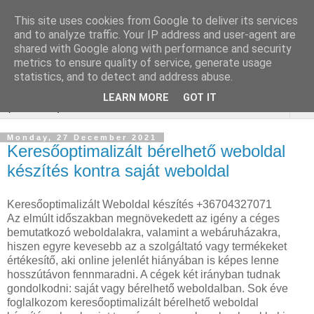
This site uses cookies from Google to deliver its services
Online marketing - Teljes
and to analyze traffic. Your IP address and user-agent are
shared with Google along with performance and security
körű marketing megoldások
metrics to ensure quality of service, generate usage
statistics, and to detect and address abuse.
LEARN MORE
GOT IT
▼
Monday, 27 December 2021
Keresőoptimalizált bérelhető weboldal
készítés kontra saját weboldal
Keresőoptimalizált Weboldal készítés +36704327071
Az elmúlt időszakban megnövekedett az igény a céges
bemutatkozó weboldalakra, valamint a webáruházakra,
hiszen egyre kevesebb az a szolgáltató vagy termékeket
értékesítő, aki online jelenlét hiányában is képes lenne
hosszútávon fennmaradni. A cégek két irányban tudnak
gondolkodni: saját vagy bérelhető weboldalban. Sok éve
foglalkozom keresőoptimalizált bérelhető weboldal