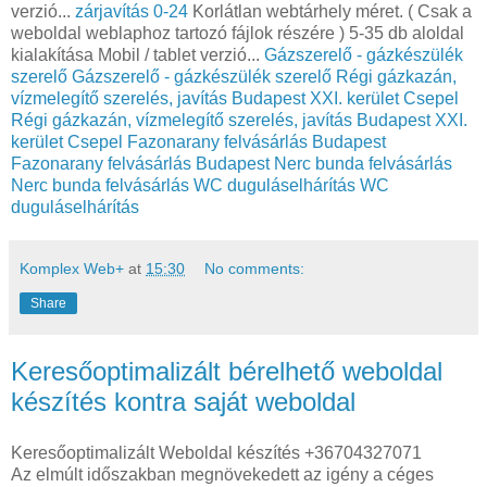
verzió...
zárjavítás 0-24
Korlátlan webtárhely méret. ( Csak a
weboldal weblaphoz tartozó fájlok részére ) 5-35 db aloldal
kialakítása Mobil / tablet verzió...
Gázszerelő - gázkészülék
szerelő
Gázszerelő - gázkészülék szerelő
Régi gázkazán,
vízmelegítő szerelés, javítás Budapest XXI. kerület Csepel
Régi gázkazán, vízmelegítő szerelés, javítás Budapest XXI.
kerület Csepel
Fazonarany felvásárlás Budapest
Fazonarany felvásárlás Budapest
Nerc bunda felvásárlás
Nerc bunda felvásárlás
WC duguláselhárítás
WC
duguláselhárítás
Komplex Web+
at
15:30
No comments:
Share
Keresőoptimalizált bérelhető weboldal
készítés kontra saját weboldal
Keresőoptimalizált Weboldal készítés +36704327071
Az elmúlt időszakban megnövekedett az igény a céges