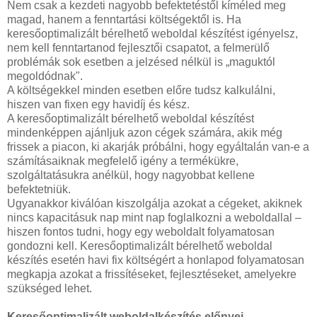
Nem csak a kezdeti nagyobb befektetéstől kíméled meg
magad, hanem a fenntartási költségektől is. Ha
keresőoptimalizált bérelhető weboldal készítést igényelsz,
nem kell fenntartanod fejlesztői csapatot, a felmerülő
problémák sok esetben a jelzésed nélkül is „maguktól
megoldódnak".
A költségekkel minden esetben előre tudsz kalkulálni,
hiszen van fixen egy havidíj és kész.
A keresőoptimalizált bérelhető weboldal készítést
mindenképpen ajánljuk azon cégek számára, akik még
frissek a piacon, ki akarják próbálni, hogy egyáltalán van-e a
számításaiknak megfelelő igény a termékükre,
szolgáltatásukra anélkül, hogy nagyobbat kellene
befektetniük.
Ugyanakkor kiválóan kiszolgálja azokat a cégeket, akiknek
nincs kapacitásuk nap mint nap foglalkozni a weboldallal –
hiszen fontos tudni, hogy egy weboldalt folyamatosan
gondozni kell. Keresőoptimalizált bérelhető weboldal
készítés esetén havi fix költségért a honlapod folyamatosan
megkapja azokat a frissítéseket, fejlesztéseket, amelyekre
szükséged lehet.
Keresőoptimalizált weboldalkészítés előnyei