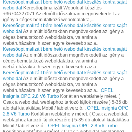
Keresőoptimalizált bérelhető weboldal készítés kontra saját
weboldal
Keresőoptimalizált Weboldal készítés
+36704327071 Az elmúlt időszakban megnövekedett az
igény a céges bemutatkozó weboldalakra,...
Keresőoptimalizált bérelhető weboldal készítés kontra saját
weboldal
Az elmúlt időszakban megnövekedett az igény a
céges bemutatkozó weboldalakra, valamint a
webáruházakra, hiszen egyre kevesebb az a...
Keresőoptimalizált bérelhető weboldal készítés kontra saját
weboldal
Az elmúlt időszakban megnövekedett az igény a
céges bemutatkozó weboldalakra, valamint a
webáruházakra, hiszen egyre kevesebb az a...
Keresőoptimalizált bérelhető weboldal készítés kontra saját
weboldal
Az elmúlt időszakban megnövekedett az igény a
céges bemutatkozó weboldalakra, valamint a
webáruházakra, hiszen egyre kevesebb az a...
OPEL
Insignia OPC 2.8 V6 Turbo
Korlátlan webtárhely méret. (
Csak a weboldal, weblaphoz tartozó fájlok részére ) 5-35 db
aloldal kialakítása Mobil / tablet verzió...
OPEL Insignia OPC
2.8 V6 Turbo
Korlátlan webtárhely méret. ( Csak a weboldal,
weblaphoz tartozó fájlok részére ) 5-35 db aloldal kialakítása
Mobil / tablet verzió...
OPEL Insignia OPC 2.8 V6 Turbo
Korlátlan webtárhely méret. ( Csak a weboldal, weblaphoz