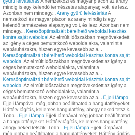
gyűrű felvásárlás
A nemzetközi és magyar piacon az arany
mindig is egy kelendő természetes alapanyag volt, és lesz.
Azonban nem mindegy...
Arany gyűrű felvásárlás
A
nemzetközi és magyar piacon az arany mindig is egy
kelendő természetes alapanyag volt, és lesz. Azonban nem
mindegy...
Keresőoptimalizált bérelhető weboldal készítés
kontra saját weboldal
Az elmúlt időszakban megnövekedett
az igény a céges bemutatkozó weboldalakra, valamint a
webáruházakra, hiszen egyre kevesebb az a...
Keresőoptimalizált bérelhető weboldal készítés kontra saját
weboldal
Az elmúlt időszakban megnövekedett az igény a
céges bemutatkozó weboldalakra, valamint a
webáruházakra, hiszen egyre kevesebb az a...
Keresőoptimalizált bérelhető weboldal készítés kontra saját
weboldal
Az elmúlt időszakban megnövekedett az igény a
céges bemutatkozó weboldalakra, valamint a
webáruházakra, hiszen egyre kevesebb az a...
Éjjeli lámpa
Éjjeli lámpával még jobban beállíthatod a hangulatfényeket.
Háttérvilágítás, kellemes hangulatfény, ahogy neked tetszik.
Több...
Éjjeli lámpa
Éjjeli lámpával még jobban beállíthatod
a hangulatfényeket. Háttérvilágítás, kellemes hangulatfény,
ahogy neked tetszik. Több...
Éjjeli lámpa
Éjjeli lámpával
még jobban beállíthatod a hangulatfényeket. Háttérvilágítás,