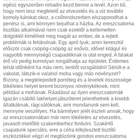
egész egyszerűen rohadni kezd benne a levél. Azon túl,
hogy nem lesz megfelelő az elvezetés és a víz további
komoly károkat okoz, a csőrendszerben elszaporodhat a
penész is, ami könnyen bejuthat a házba. Az ereszcsatorna
tisztítás alkalmával nem csak ezektől a kellemetlen
dolgoktól kímélheti meg magát az ember, de a rejtett
problémák is feltárulnak. Egy apró lyuk, amin keresztül
először csak csöpög-csöpög az esővíz, idővel kitágul és
nagyobb mennyiségű csapadéknak is utat enged. A falakat
érő víz pedig komolyan rongálhatja az épületet. Érdemes
tehát időnként ha más nem, lentről vizsgálódni! Sérült-e a
vakolat, látszik-e valahol moha vagy más növényzet?
Bizony, a megtelepedett porréteg és a levelek összessége
tökéletes helyet teremt bizonyos növénykéknek, mint
például a mohának. Ráadásul az ilyen ereszcsatornák
igazán csábító lakhelyet-játszóteret jelenthetnek a kisebb
állatkáknak, rágcsálóknak, ami mondanunk sem kell,
mennyire veszélyes. Ha bármilyen jelét észleli annak, hogy
az ereszcsatornában már nem tökéletes az elvezetés,
javasolt mielőbb szakemberhez fordulni. Szakértő
csapatunk speciális, erre a célra kifejlesztett tisztító
eszközökkel végzi el megbízóink gondos ereszcsatorna