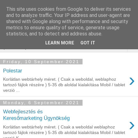
This site uses cookies from Google to deliver its services
Online marketing - Teljes
and to analyze traffic. Your IP address and user-agent are
shared with Google along with performance and security
körű marketing megoldások
metrics to ensure quality of service, generate usage
statistics, and to detect and address abuse.
LEARN MORE
GOT IT
▼
Friday, 10 September 2021
Polestar
›
Korlátlan webtárhely méret. ( Csak a weboldal, weblaphoz
tartozó fájlok részére ) 5-35 db aloldal kialakítása Mobil / tablet
verzió ...
Monday, 6 September 2021
Webfejlesztés és
›
Keresőmarketing Ügynökség‎
Korlátlan webtárhely méret. ( Csak a weboldal weblaphoz
tartozó fájlok részére ) 5-35 db aloldal kialakítása Mobil / tablet
verzió K...