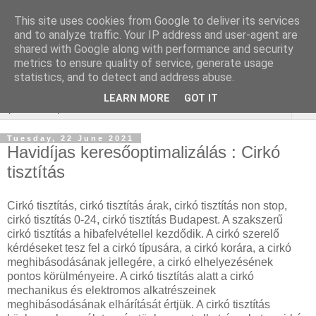
This site uses cookies from Google to deliver its services
Online marketing - Teljes
and to analyze traffic. Your IP address and user-agent are
shared with Google along with performance and security
körű marketing megoldások
metrics to ensure quality of service, generate usage
statistics, and to detect and address abuse.
LEARN MORE
GOT IT
▼
Tuesday, 22 June 2021
Havidíjas keresőoptimalizálás : Cirkó
tisztítás
Cirkó tisztítás, cirkó tisztítás árak, cirkó tisztítás non stop,
cirkó tisztítás 0-24, cirkó tisztítás Budapest. A szakszerű
cirkó tisztítás a hibafelvétellel kezdődik. A cirkó szerelő
kérdéseket tesz fel a cirkó típusára, a cirkó korára, a cirkó
meghibásodásának jellegére, a cirkó elhelyezésének
pontos körülményeire. A cirkó tisztítás alatt a cirkó
mechanikus és elektromos alkatrészeinek
meghibásodásának elhárítását értjük. A cirkó tisztítás