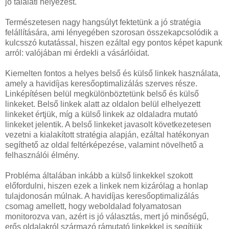
jó találati helyezést.
Természetesen nagy hangsúlyt fektetünk a jó stratégia
felállítására, ami lényegében szorosan összekapcsolódik a
kulcsszó kutatással, hiszen ezáltal egy pontos képet kapunk
arról: valójában mi érdekli a vásárlóidat.
Kiemelten fontos a helyes belső és külső linkek használata,
amely a havidíjas keresőoptimalizálás szerves része.
Linképítésen belül megkülönböztetünk belső és külső
linkeket. Belső linkek alatt az oldalon belül elhelyezett
linkeket értjük, míg a külső linkek az oldaladra mutató
linkeket jelentik. A belső linkeket javasolt következetesen
vezetni a kialakított stratégia alapján, ezáltal hatékonyan
segíthető az oldal feltérképezése, valamint növelhető a
felhasználói élmény.
Probléma általában inkább a külső linkekkel szokott
előfordulni, hiszen ezek a linkek nem kizárólag a honlap
tulajdonosán múlnak. A havidíjas keresőoptimalizálás
csomag amellett, hogy weboldalad folyamatosan
monitorozva van, azért is jó választás, mert jó minőségű,
erős oldalakról származó rámutató linkekkel is segítjük