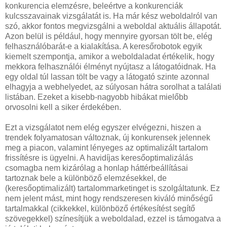
konkurencia elemzésre, beleértve a konkurenciák
kulcsszavainak vizsgálatát is. Ha már kész weboldalról van
szó, akkor fontos megvizsgálni a weboldal aktuális állapotát.
Azon belül is például, hogy mennyire gyorsan tölt be, elég
felhasználóbarát-e a kialakítása. A keresőrobotok egyik
kiemelt szempontja, amikor a weboldaladat értékelik, hogy
mekkora felhasználói élményt nyújtasz a látogatóidnak. Ha
egy oldal túl lassan tölt be vagy a látogató szinte azonnal
elhagyja a webhelyedet, az súlyosan hátra sorolhat a találati
listában. Ezeket a kisebb-nagyobb hibákat mielőbb
orvosolni kell a siker érdekében.
Ezt a vizsgálatot nem elég egyszer elvégezni, hiszen a
trendek folyamatosan változnak, új konkurensek jelennek
meg a piacon, valamint lényeges az optimalizált tartalom
frissítésre is ügyelni. A havidíjas keresőoptimalizálás
csomagba nem kizárólag a honlap háttérbeállításai
tartoznak bele a különböző elemzésekkel, de
(keresőoptimalizált) tartalommarketinget is szolgáltatunk. Ez
nem jelent mást, mint hogy rendszeresen kiváló minőségű
tartalmakkal (cikkekkel, különböző értékesítést segítő
szövegekkel) színesítjük a weboldalad, ezzel is támogatva a