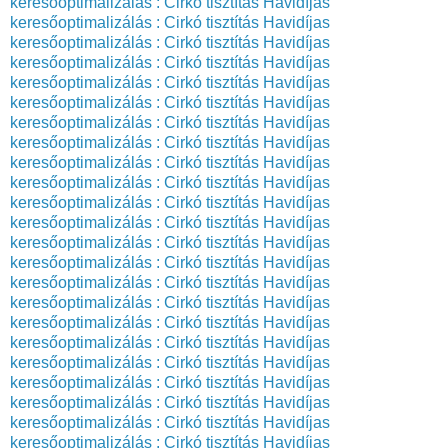
keresőoptimalizálás : Cirkó tisztítás
Havidíjas
keresőoptimalizálás : Cirkó tisztítás
Havidíjas
keresőoptimalizálás : Cirkó tisztítás
Havidíjas
keresőoptimalizálás : Cirkó tisztítás
Havidíjas
keresőoptimalizálás : Cirkó tisztítás
Havidíjas
keresőoptimalizálás : Cirkó tisztítás
Havidíjas
keresőoptimalizálás : Cirkó tisztítás
Havidíjas
keresőoptimalizálás : Cirkó tisztítás
Havidíjas
keresőoptimalizálás : Cirkó tisztítás
Havidíjas
keresőoptimalizálás : Cirkó tisztítás
Havidíjas
keresőoptimalizálás : Cirkó tisztítás
Havidíjas
keresőoptimalizálás : Cirkó tisztítás
Havidíjas
keresőoptimalizálás : Cirkó tisztítás
Havidíjas
keresőoptimalizálás : Cirkó tisztítás
Havidíjas
keresőoptimalizálás : Cirkó tisztítás
Havidíjas
keresőoptimalizálás : Cirkó tisztítás
Havidíjas
keresőoptimalizálás : Cirkó tisztítás
Havidíjas
keresőoptimalizálás : Cirkó tisztítás
Havidíjas
keresőoptimalizálás : Cirkó tisztítás
Havidíjas
keresőoptimalizálás : Cirkó tisztítás
Havidíjas
keresőoptimalizálás : Cirkó tisztítás
Havidíjas
keresőoptimalizálás : Cirkó tisztítás
Havidíjas
keresőoptimalizálás : Cirkó tisztítás
Havidíjas