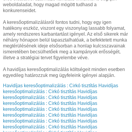
weboldaladat, hogy magad mögött tudhasd a
konkurenseidet.
A keresőoptimalizálásról fontos tudni, hogy egy igen
hatékony eszköz, viszont egy viszonylag lassabb folyamat,
amely rendszeres karbantartást igényel. Az első sikerek már
néhány hónapon belül tapasztalhatóak, a befektetett munka
megtérülésének ideje elsősorban a honlap kulcsszavainak
ismeretében becsülhetőek meg a kampányok erősségét,
illetve a stratégiai tervet figyelembe véve.
A havidíjas keresőoptimalizálás költségeit minden esetben
egyedileg határozzuk meg ügyfeleink igényei alapján.
Havidíjas keresőoptimalizálás : Cirkó tisztítás
Havidíjas
keresőoptimalizálás : Cirkó tisztítás
Havidíjas
keresőoptimalizálás : Cirkó tisztítás
Havidíjas
keresőoptimalizálás : Cirkó tisztítás
Havidíjas
keresőoptimalizálás : Cirkó tisztítás
Havidíjas
keresőoptimalizálás : Cirkó tisztítás
Havidíjas
keresőoptimalizálás : Cirkó tisztítás
Havidíjas
keresőoptimalizálás : Cirkó tisztítás
Havidíjas