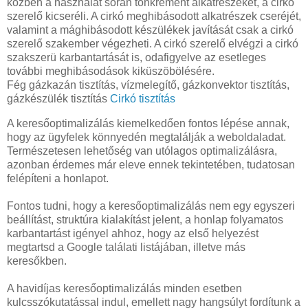
közben a használat során tönkrement alkatrészeket, a cirkó
szerelő kicseréli. A cirkó meghibásodott alkatrészek cseréjét,
valamint a mághibásodott készülékek javítását csak a cirkó
szerelő szakember végezheti. A cirkó szerelő elvégzi a cirkó
szakszerü karbantartását is, odafigyelve az esetleges
további meghibásodások kiküszöbölésére.
Fég gázkazán tisztítás, vízmelegítő, gázkonvektor tisztítás,
gázkészülék tisztítás
Cirkó tisztítás
A keresőoptimalizálás kiemelkedően fontos lépése annak,
hogy az ügyfelek könnyedén megtalálják a weboldaladat.
Természetesen lehetőség van utólagos optimalizálásra,
azonban érdemes már eleve ennek tekintetében, tudatosan
felépíteni a honlapot.
Fontos tudni, hogy a keresőoptimalizálás nem egy egyszeri
beállítást, struktúra kialakítást jelent, a honlap folyamatos
karbantartást igényel ahhoz, hogy az első helyezést
megtartsd a Google találati listájában, illetve más
keresőkben.
A havidíjas keresőoptimalizálás minden esetben
kulcsszókutatással indul, emellett nagy hangsúlyt fordítunk a