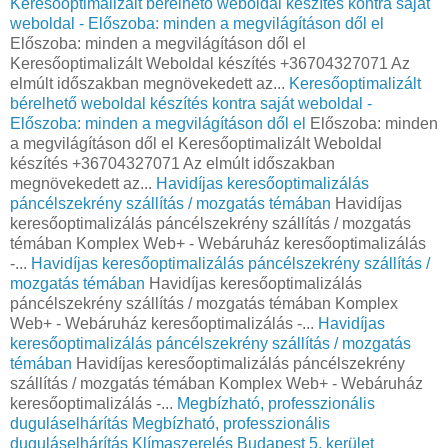
Keresőoptimalizált bérelhető weboldal készítés kontra saját
weboldal - Előszoba: minden a megvilágításon dől el
Előszoba: minden a megvilágításon dől el
Keresőoptimalizált Weboldal készítés +36704327071 Az
elmúlt időszakban megnövekedett az...
Keresőoptimalizált
bérelhető weboldal készítés kontra saját weboldal -
Előszoba: minden a megvilágításon dől el
Előszoba: minden
a megvilágításon dől el Keresőoptimalizált Weboldal
készítés +36704327071 Az elmúlt időszakban
megnövekedett az...
Havidíjas keresőoptimalizálás
páncélszekrény szállítás / mozgatás témában
Havidíjas
keresőoptimalizálás páncélszekrény szállítás / mozgatás
témában Komplex Web+ - Webáruház keresőoptimalizálás
-...
Havidíjas keresőoptimalizálás páncélszekrény szállítás /
mozgatás témában
Havidíjas keresőoptimalizálás
páncélszekrény szállítás / mozgatás témában Komplex
Web+ - Webáruház keresőoptimalizálás -...
Havidíjas
keresőoptimalizálás páncélszekrény szállítás / mozgatás
témában
Havidíjas keresőoptimalizálás páncélszekrény
szállítás / mozgatás témában Komplex Web+ - Webáruház
keresőoptimalizálás -...
Megbízható, professzionális
duguláselhárítás
Megbízható, professzionális
duguláselhárítás
Klímaszerelés Budapest 5. kerület