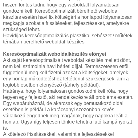
hiszen fontos tudni, hogy egy weboldalt folyamatosan
gondozni kell. Keresőoptimalizált bérelhető weboldal
készítés esetén havi fix költségért a honlapod folyamatosan
megkapja azokat a frissítéseket, fejlesztéseket, amelyekre
szükséged lehet.
Havidíjas keresőoptimalizálás plasztikai sebészet / műtétek
témában bérelhető weboldal készítés
Keresőoptimalizált weboldalkészítés előnyei
Aki saját keresőoptimalizált weboldal készítés mellett dönt,
nem kell számolnia havi bérleti díjjal. Természetesen ettől
függetlenül meg kell fizetni azokat a költségeket, amelyek
egy honlap működtetéshez feltétlenül szükségesek, ami a
legtöbb esetben elenyésző (tárhely például).
Hátránya, hogy folyamatosan gondoskodni kell róla, hogy
legyen egy fejlesztő, aki rendelkezésre áll probléma esetén.
Egy webáruháznál, de akárcsak egy bemutatkozó oldal
esetében is például a karácsonyi szezonban kevés
vállalkozó engedheti meg magának, hogy napokra leáll a
honlap. Ugyanígy teljesen tönkre teheti a futó kampányokat
is.
A kötelező frissítésekkel, valamint a fejlesztésekkel