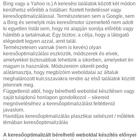
Bing vagy a Yahoo is.) A keresési találatok között két módon
kerülhetsz előrébb a listában: fizetett hirdetéssel vagy
keresőoptimalizálással. Természetesen sem a Google, sem
a Bing és semelyik más keresőmotor üzemeltető nem adott
ki egyetlen listát sem, hogy mi alapján sorolja előrébb vagy
hátrébb a tartalmakat. Egy biztos: a célja, hogy a látogató
elégedett legyen azzal, amit talál.
Természetesen vannak (nem is kevés) olyan
keresőoptimalizálási eszközök, módszerek és elvek,
amelyekkel biztosabbak lehetünk a sikerben, amelyeket én
magam is használok. Módszereim sikerét pedig
alátámasztja, hogy megbízóim weboldalai az általuk
meghatározott kulcsszavakra rendre az első találatok között
jelennek meg.
Függetlenül attól, hogy bérelhető weboldal készítésen vagy
saját tulajdonú honlapon gondolkozol – sikereid
megnöveléséhez a keresőoptimalizálást feltétlenül
javaslom.
Havidíjas keresőoptimalizálás plasztikai sebészet / műtétek
témában keresőoptimalizálás
A keresőoptimalizált bérelhető weboldal készítés előnyei