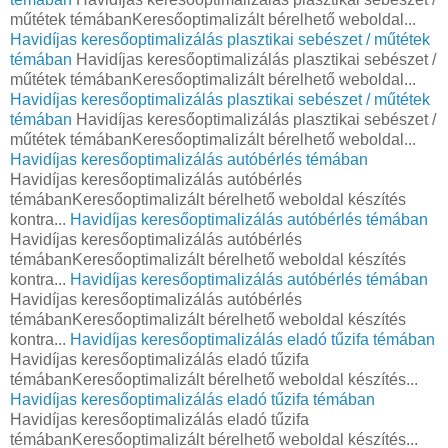
műtétek témábanKeresőoptimalizált bérelhető weboldal...
Havidíjas keresőoptimalizálás plasztikai sebészet / műtétek
témában
Havidíjas keresőoptimalizálás plasztikai sebészet /
műtétek témábanKeresőoptimalizált bérelhető weboldal...
Havidíjas keresőoptimalizálás plasztikai sebészet / műtétek
témában
Havidíjas keresőoptimalizálás plasztikai sebészet /
műtétek témábanKeresőoptimalizált bérelhető weboldal...
Havidíjas keresőoptimalizálás autóbérlés témában
Havidíjas keresőoptimalizálás autóbérlés
témábanKeresőoptimalizált bérelhető weboldal készítés
kontra...
Havidíjas keresőoptimalizálás autóbérlés témában
Havidíjas keresőoptimalizálás autóbérlés
témábanKeresőoptimalizált bérelhető weboldal készítés
kontra...
Havidíjas keresőoptimalizálás autóbérlés témában
Havidíjas keresőoptimalizálás autóbérlés
témábanKeresőoptimalizált bérelhető weboldal készítés
kontra...
Havidíjas keresőoptimalizálás eladó tűzifa témában
Havidíjas keresőoptimalizálás eladó tűzifa
témábanKeresőoptimalizált bérelhető weboldal készítés...
Havidíjas keresőoptimalizálás eladó tűzifa témában
Havidíjas keresőoptimalizálás eladó tűzifa
témábanKeresőoptimalizált bérelhető weboldal készítés...