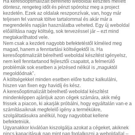
Ha keresőoptimalizált bérelhető weboldal készítés mellett
döntesz, rengeteg időt és pénzt spórolsz meg a project
kezdetén. Ezek az oldalak reszponzívak, van, hogy már
teljesen fel vannak töltve tartalommal és akár már a
megrendelés napján használatba veheted. Egy új weboldal
előállítása nagy költség, sok tervezéssel jár – ezt mind
megtakaríthatod vele.
Nem csak a kezdeti nagyobb befektetéstől kíméled meg
magad, hanem a fenntartási költségektől is. Ha
keresőoptimalizált bérelhető weboldal készítést igényelsz,
nem kell fenntartanod fejlesztői csapatot, a felmerülő
problémák sok esetben a jelzésed nélkül is „maguktól
megoldódnak".
A költségekkel minden esetben előre tudsz kalkulálni,
hiszen van fixen egy havidíj és kész.
A keresőoptimalizált bérelhető weboldal készítést
mindenképpen ajánljuk azon cégek számára, akik még
frissek a piacon, ki akarják próbálni, hogy egyáltalán van-e a
számításaiknak megfelelő igény a termékükre,
szolgáltatásukra anélkül, hogy nagyobbat kellene
befektetniük.
Ugyanakkor kiválóan kiszolgálja azokat a cégeket, akiknek
nincs kapacitásuk nap mint nap foglalkozni a weboldallal –