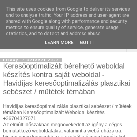
This site uses cookies from Google to deliver its services
Online marketing - Teljes
and to analyze traffic. Your IP address and user-agent are
shared with Google along with performance and security
körű marketing megoldások
metrics to ensure quality of service, generate usage
statistics, and to detect and address abuse.
LEARN MORE
GOT IT
▼
Friday, 7 October 2022
Keresőoptimalizált bérelhető weboldal
készítés kontra saját weboldal -
Havidíjas keresőoptimalizálás plasztikai
sebészet / műtétek témában
Havidíjas keresőoptimalizálás plasztikai sebészet / műtétek
témában Keresőoptimalizált Weboldal készítés
+36704327071
Az elmúlt időszakban megnövekedett az igény a céges
bemutatkozó weboldalakra, valamint a webáruházakra,
hiszen egyre kevesebb az a szolgáltató vagy termékeket