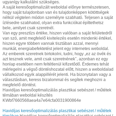
ugyanígy kalkulálni szükséges.
A saját keresőoptimalizált weboldal előnye természetesen,
hogy saját tulajdonban van és tulajdonképpen kötöttségek
nélkül végtelen módon személyre szabható. Teljesen a saját
ízlésedre szabhatod, olyan extra funkciókat építtethetsz
bele, amilyet csak szeretnél.
Van egy presztízs értéke, hiszen valóban a saját felületedről
van szó, amit megfelelő kivitelezés esetén mindenki értékel,
hiszen egyre többen vannak tisztában azzal, mennyi
munkát, energiabefektetést jelent egy internetes weboldal.
Az emberek szeretnek birtokolni, tudni, hogy „ez az övék és
azt tesznek vele, amit csak szeretnének", azonban ez egy
honlap esetében nem feltétlenül kifizetődő. Érdemes tehát
mérlegelni a végső döntéshozatal előtt, hiszen a weboldalad
vállalkozod egyik alappillérét jelenti. Ha bizonytalan vagy a
választásban, keress bizalommal és segítek meghozni a
megfelelő döntést.
Havidíjas keresőoptimalizálás plasztikai sebészet / műtétek
témában weboldal készítés
KWbf7660568aea4a7e64cfa0031900864e
Havidíjas keresőoptimalizálás plasztikai sebészet / műtétek
témában
Havidíjas keresőoptimalizálás plasztikai sebészet /