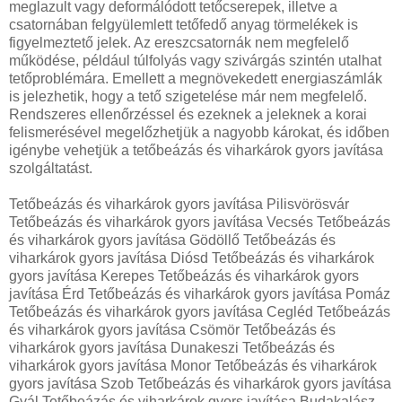
meglazult vagy deformálódott tetőcserepek, illetve a
csatornában felgyülemlett tetőfedő anyag törmelékek is
figyelmeztető jelek. Az ereszcsatornák nem megfelelő
működése, például túlfolyás vagy szivárgás szintén utalhat
tetőproblémára. Emellett a megnövekedett energiaszámlák
is jelezhetik, hogy a tető szigetelése már nem megfelelő.
Rendszeres ellenőrzéssel és ezeknek a jeleknek a korai
felismerésével megelőzhetjük a nagyobb károkat, és időben
igénybe vehetjük a tetőbeázás és viharkárok gyors javítása
szolgáltatást.
Tetőbeázás és viharkárok gyors javítása Pilisvörösvár
Tetőbeázás és viharkárok gyors javítása Vecsés Tetőbeázás
és viharkárok gyors javítása Gödöllő Tetőbeázás és
viharkárok gyors javítása Diósd Tetőbeázás és viharkárok
gyors javítása Kerepes Tetőbeázás és viharkárok gyors
javítása Érd Tetőbeázás és viharkárok gyors javítása Pomáz
Tetőbeázás és viharkárok gyors javítása Cegléd Tetőbeázás
és viharkárok gyors javítása Csömör Tetőbeázás és
viharkárok gyors javítása Dunakeszi Tetőbeázás és
viharkárok gyors javítása Monor Tetőbeázás és viharkárok
gyors javítása Szob Tetőbeázás és viharkárok gyors javítása
Gyál Tetőbeázás és viharkárok gyors javítása Budakalász