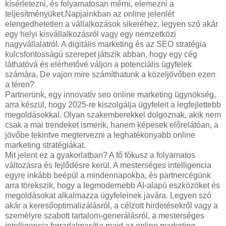
kísérletezni, és folyamatosan mérni, elemezni a
teljesítményüket.Napjainkban az online jelenlét
elengedhetetlen a vállalkozások sikeréhez, legyen szó akár
egy helyi kisvállalkozásról vagy egy nemzetközi
nagyvállalatról. A digitális marketing és az SEO stratégia
kulcsfontosságú szerepet játszik abban, hogy egy cég
láthatóvá és elérhetővé váljon a potenciális ügyfelek
számára. De vajon mire számíthatunk a közeljövőben ezen
a téren?
Partnerünk, egy innovatív seo online marketing ügynökség,
arra készül, hogy 2025-re kiszolgálja ügyfeleit a legfejlettebb
megoldásokkal. Olyan szakemberekkel dolgoznak, akik nem
csak a mai trendeket ismerik, hanem képesek előrelátóan, a
jövőbe tekintve megtervezni a leghatékonyabb online
marketing stratégiákat.
Mit jelent ez a gyakorlatban? A fő fókusz a folyamatos
változásra és fejlődésre kerül. A mesterséges intelligencia
egyre inkább beépül a mindennapokba, és partnercégünk
arra törekszik, hogy a legmodernebb AI-alapú eszközöket és
megoldásokat alkalmazza ügyfeleinek javára. Legyen szó
akár a keresőoptimalizálásról, a célzott hirdetésekről vagy a
személyre szabott tartalom-generálásról, a mesterséges
intelligencia forradalmasítja majd az online marketing