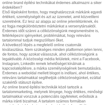
online brand építési technikákat érdemes alkalmazni a siker
érdekében?
Első lépésként fontos, hogy meghatározzuk márkánk egyedi
értékeit, személyiségét és azt az üzenetet, amit közvetíteni
szeretnénk. Ez lesz az alapja az online jelenlétünknek, és
ez fogja megkülönböztetni márkánkat a versenytársaktól.
Érdemes időt szánni a célközönségünk megismerésére is,
feltérképezni igényeiket, problémáikat, hogy releváns
tartalommal tudjuk megszólítani őket.
A következő lépés a megfelelő online csatornák
kiválasztása. Nem szükséges minden platformon jelen lenni,
de fontos, hogy azokat válasszuk, ahol célközönségünk a
legaktívabb. A közösségi média felületek, mint a Facebook,
Instagram, LinkedIn remek lehetőséget kínálnak a
kapcsolatépítésre, a márka személyiségének bemutatására.
Érdemes a weboldal mellett blogot is indítani, ahol értékes,
releváns tartalmakkal segíthetjük célközönségünket, ezáltal
szakértői státuszt építve.
Az online brand építési technikák közé tartozik a
tartalommarketing, melynek lényege, hogy értékes, minőségi
tartalmakkal vonzzuk a potenciális ügyfeleket, erősítsük a
márka iránti bizalmat. A tartalom számos formában