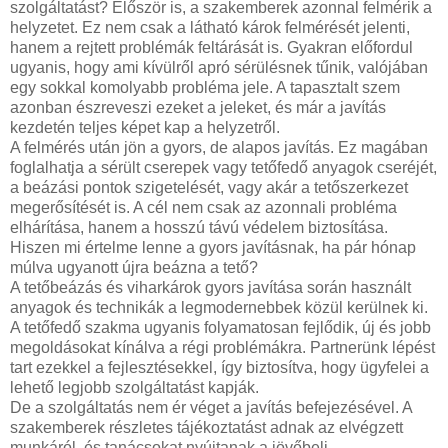
szolgáltatást? Először is, a szakemberek azonnal felmérik a
helyzetet. Ez nem csak a látható károk felmérését jelenti,
hanem a rejtett problémák feltárását is. Gyakran előfordul
ugyanis, hogy ami kívülről apró sérülésnek tűnik, valójában
egy sokkal komolyabb probléma jele. A tapasztalt szem
azonban észreveszi ezeket a jeleket, és már a javítás
kezdetén teljes képet kap a helyzetről.
A felmérés után jön a gyors, de alapos javítás. Ez magában
foglalhatja a sérült cserepek vagy tetőfedő anyagok cseréjét,
a beázási pontok szigetelését, vagy akár a tetőszerkezet
megerősítését is. A cél nem csak az azonnali probléma
elhárítása, hanem a hosszú távú védelem biztosítása.
Hiszen mi értelme lenne a gyors javításnak, ha pár hónap
múlva ugyanott újra beázna a tető?
A tetőbeázás és viharkárok gyors javítása során használt
anyagok és technikák a legmodernebbek közül kerülnek ki.
A tetőfedő szakma ugyanis folyamatosan fejlődik, új és jobb
megoldásokat kínálva a régi problémákra. Partnerünk lépést
tart ezekkel a fejlesztésekkel, így biztosítva, hogy ügyfelei a
lehető legjobb szolgáltatást kapják.
De a szolgáltatás nem ér véget a javítás befejezésével. A
szakemberek részletes tájékoztatást adnak az elvégzett
munkáról, és tanácsokat nyújtanak a jövőbeli