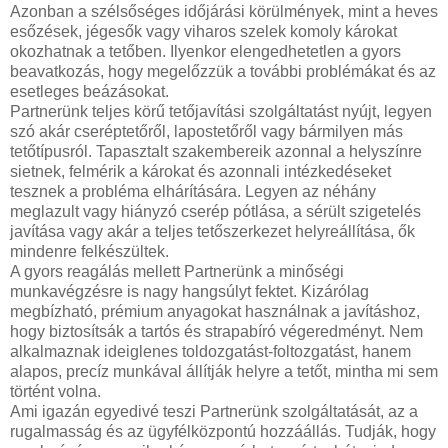
Azonban a szélsőséges időjárási körülmények, mint a heves
esőzések, jégesők vagy viharos szelek komoly károkat
okozhatnak a tetőben. Ilyenkor elengedhetetlen a gyors
beavatkozás, hogy megelőzzük a további problémákat és az
esetleges beázásokat.
Partnerünk teljes körű tetőjavítási szolgáltatást nyújt, legyen
szó akár cseréptetőről, lapostetőről vagy bármilyen más
tetőtípusról. Tapasztalt szakembereik azonnal a helyszínre
sietnek, felmérik a károkat és azonnali intézkedéseket
tesznek a probléma elhárítására. Legyen az néhány
meglazult vagy hiányzó cserép pótlása, a sérült szigetelés
javítása vagy akár a teljes tetőszerkezet helyreállítása, ők
mindenre felkészültek.
A gyors reagálás mellett Partnerünk a minőségi
munkavégzésre is nagy hangsúlyt fektet. Kizárólag
megbízható, prémium anyagokat használnak a javításhoz,
hogy biztosítsák a tartós és strapabíró végeredményt. Nem
alkalmaznak ideiglenes toldozgatást-foltozgatást, hanem
alapos, precíz munkával állítják helyre a tetőt, mintha mi sem
történt volna.
Ami igazán egyedivé teszi Partnerünk szolgáltatását, az a
rugalmasság és az ügyfélközpontú hozzáállás. Tudják, hogy