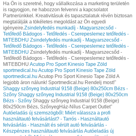
Ha Ön is szeretné, hogy vállalkozása a marketing területén
is ragyogjon, ne habozzon felvenni a kapcsolatot
Partnerünkkel. Kreativitásuk és tapasztalatuk révén biztosan
megtalálják a tökéletes megoldást az Ön egyedi
igényeire.
Zsindelyfedés munkadíj - Magyarszecsőd -
Tetőfedő Bádogos - Tetőfedés - Cserepeslemez tetőfedés -
MITEBDHU
Zsindelyfedés munkadíj - Magyarszecsőd -
Tetőfedő Bádogos - Tetőfedés - Cserepeslemez tetőfedés -
MITEBDHU
Zsindelyfedés munkadíj - Magyarszecsőd -
Tetőfedő Bádogos - Tetőfedés - Cserepeslemez tetőfedés -
MITEBDHU
Acutop Pro Sport Kinesio Tape Zöld
sportmedical.hu
Acutop Pro Sport Kinesio Tape Zöld
sportmedical.hu
Acutop Pro Sport Kinesio Tape Zöld A
legjobb áron nálunk! Sportmedical.hu Rendelj most!"
Shaggy szőnyeg Industrial 9158 (Beige) 80x250cm Bézs -
Szőny
Shaggy szőnyeg Industrial 9158 (Beige) 80x250cm
Bézs - Szőny
Shaggy szőnyeg Industrial 9158 (Beige)
80x250cm Bézs, SzőnyegHáz-Nílus Carpet Outlet"
Autóeladás új szemszögből: Miért válassza a profi
használtautó felvásárlást? - Tarrós - Használtautó
felvásárlás - Használt és sérült autó felvásárlás -
Készpénzes használtautó felvásárlás
Autóeladás új