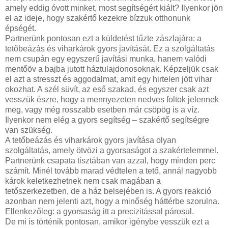
amely eddig óvott minket, most segítségért kiált? Ilyenkor jön
el az ideje, hogy szakértő kezekre bízzuk otthonunk
épségét.
Partnerünk pontosan ezt a küldetést tűzte zászlajára: a
tetőbeázás és viharkárok gyors javítását. Ez a szolgáltatás
nem csupán egy egyszerű javítási munka, hanem valódi
mentőöv a bajba jutott háztulajdonosoknak. Képzeljük csak
el azt a stresszt és aggodalmat, amit egy hirtelen jött vihar
okozhat. A szél süvít, az eső szakad, és egyszer csak azt
vesszük észre, hogy a mennyezeten nedves foltok jelennek
meg, vagy még rosszabb esetben már csöpög is a víz.
Ilyenkor nem elég a gyors segítség – szakértő segítségre
van szükség.
A tetőbeázás és viharkárok gyors javítása olyan
szolgáltatás, amely ötvözi a gyorsaságot a szakértelemmel.
Partnerünk csapata tisztában van azzal, hogy minden perc
számít. Minél tovább marad védtelen a tető, annál nagyobb
károk keletkezhetnek nem csak magában a
tetőszerkezetben, de a ház belsejében is. A gyors reakció
azonban nem jelenti azt, hogy a minőség háttérbe szorulna.
Ellenkezőleg: a gyorsaság itt a precizitással párosul.
De mi is történik pontosan, amikor igénybe vesszük ezt a