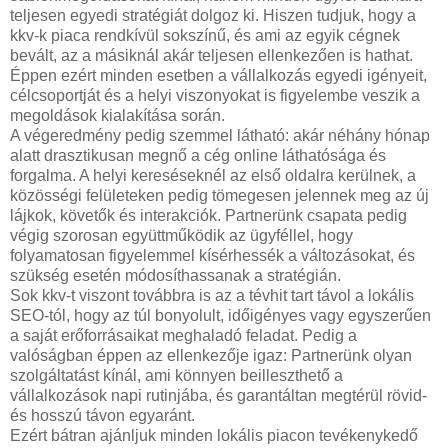
teljesen egyedi stratégiát dolgoz ki. Hiszen tudjuk, hogy a
kkv-k piaca rendkívül sokszínű, és ami az egyik cégnek
bevált, az a másiknál akár teljesen ellenkezően is hathat.
Éppen ezért minden esetben a vállalkozás egyedi igényeit,
célcsoportját és a helyi viszonyokat is figyelembe veszik a
megoldások kialakítása során.
A végeredmény pedig szemmel látható: akár néhány hónap
alatt drasztikusan megnő a cég online láthatósága és
forgalma. A helyi kereséseknél az első oldalra kerülnek, a
közösségi felületeken pedig tömegesen jelennek meg az új
lájkok, követők és interakciók. Partnerünk csapata pedig
végig szorosan együttműködik az ügyféllel, hogy
folyamatosan figyelemmel kísérhessék a változásokat, és
szükség esetén módosíthassanak a stratégián.
Sok kkv-t viszont továbbra is az a tévhit tart távol a lokális
SEO-tól, hogy az túl bonyolult, időigényes vagy egyszerűen
a saját erőforrásaikat meghaladó feladat. Pedig a
valóságban éppen az ellenkezője igaz: Partnerünk olyan
szolgáltatást kínál, ami könnyen beilleszthető a
vállalkozások napi rutinjába, és garantáltan megtérül rövid-
és hosszú távon egyaránt.
Ezért bátran ajánljuk minden lokális piacon tevékenykedő