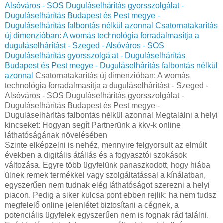
Alsóváros - SOS Duguláselhárítás gyorsszolgálat -
Duguláselhárítás Budapest és Pest megye -
Duguláselhárítás falbontás nélkül azonnal
Csatornatakarítás
új dimenzióban: A womás technológia forradalmasítja a
duguláselhárítást - Szeged - Alsóváros - SOS
Duguláselhárítás gyorsszolgálat - Duguláselhárítás
Budapest és Pest megye - Duguláselhárítás falbontás nélkül
azonnal
Csatornatakarítás új dimenzióban: A womás
technológia forradalmasítja a duguláselhárítást - Szeged -
Alsóváros - SOS Duguláselhárítás gyorsszolgálat -
Duguláselhárítás Budapest és Pest megye -
Duguláselhárítás falbontás nélkül azonnal Megtalálni a helyi
kincseket: Hogyan segít Partnerünk a kkv-k online
láthatóságának növelésében
Szinte elképzelni is nehéz, mennyire felgyorsult az elmúlt
években a digitális átállás és a fogyasztói szokások
változása. Egyre több ügyfelünk panaszkodott, hogy hiába
ülnek remek termékkel vagy szolgáltatással a kínálatban,
egyszerűen nem tudnak elég láthatóságot szerezni a helyi
piacon. Pedig a siker kulcsa pont ebben rejlik: ha nem tudsz
megfelelő online jelenlétet biztosítani a cégnek, a
potenciális ügyfelek egyszerűen nem is fognak rád találni.