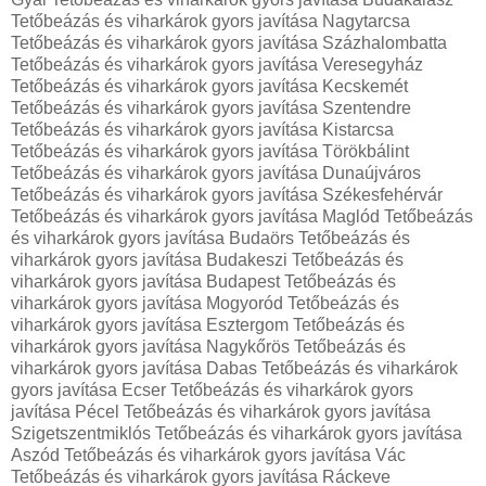
Tetőbeázás és viharkárok gyors javítása Nagytarcsa
Tetőbeázás és viharkárok gyors javítása Százhalombatta
Tetőbeázás és viharkárok gyors javítása Veresegyház
Tetőbeázás és viharkárok gyors javítása Kecskemét
Tetőbeázás és viharkárok gyors javítása Szentendre
Tetőbeázás és viharkárok gyors javítása Kistarcsa
Tetőbeázás és viharkárok gyors javítása Törökbálint
Tetőbeázás és viharkárok gyors javítása Dunaújváros
Tetőbeázás és viharkárok gyors javítása Székesfehérvár
Tetőbeázás és viharkárok gyors javítása Maglód Tetőbeázás
és viharkárok gyors javítása Budaörs Tetőbeázás és
viharkárok gyors javítása Budakeszi Tetőbeázás és
viharkárok gyors javítása Budapest Tetőbeázás és
viharkárok gyors javítása Mogyoród Tetőbeázás és
viharkárok gyors javítása Esztergom Tetőbeázás és
viharkárok gyors javítása Nagykőrös Tetőbeázás és
viharkárok gyors javítása Dabas Tetőbeázás és viharkárok
gyors javítása Ecser Tetőbeázás és viharkárok gyors
javítása Pécel Tetőbeázás és viharkárok gyors javítása
Szigetszentmiklós Tetőbeázás és viharkárok gyors javítása
Aszód Tetőbeázás és viharkárok gyors javítása Vác
Tetőbeázás és viharkárok gyors javítása Ráckeve