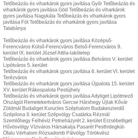
Tetőbeázás és viharkárok gyors javítása Győr Tetőbeázás és
viharkárok gyors javítása Göd Tetőbeázás és viharkárok
gyors javítása Nagykáta Tetőbeázás és viharkárok gyors
javítása Fót Tetőbeázás és viharkárok gyors javítása
Tatabánya
Tetőbeázás és viharkárok gyors javítása Középső-
Ferencváros Külső-Ferencváros Belső-Ferencváros 9.
kerület IX. kerület József Attila-lakótelep
Tetőbeázás és viharkárok gyors javítása Belváros V. kerület
Lipótváros 5. kerület
Tetőbeázás és viharkárok gyors javítása 6. kerület VI. kerület
Terézváros
Tetőbeázás és viharkárok gyors javítása Újpalota 15. kerület
XV. kerület Rákospalota Pestújhely
Tetőbeázás és viharkárok gyors javítása Adyliget Lipótmező
Országút Remetekertváros Gercse Hárshegy Újlak Kővár
Zöldmál Budaliget Kurucles Széphalom Budakeszierdő
Szépilona II. kerület Szépvölgy Csatárka Rézmál
Szemlőhegy Felhévíz Petneházyrét 2. kerület Erzsébetliget
Hűvösvölgy Víziváros Hársakalja Pasarét Pesthidegkút-
Ófalu Vérhalom Rózsadomb Pálvölgy Törökvész