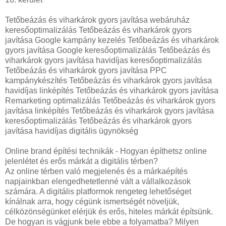
Tetőbeázás és viharkárok gyors javítása webáruház
keresőoptimalizálás Tetőbeázás és viharkárok gyors
javítása Google kampány kezelés Tetőbeázás és viharkárok
gyors javítása Google keresőoptimalizálás Tetőbeázás és
viharkárok gyors javítása havidíjas keresőoptimalizálás
Tetőbeázás és viharkárok gyors javítása PPC
kampánykészítés Tetőbeázás és viharkárok gyors javítása
havidíjas linképítés Tetőbeázás és viharkárok gyors javítása
Remarketing optimalizálás Tetőbeázás és viharkárok gyors
javítása linképítés Tetőbeázás és viharkárok gyors javítása
keresőoptimalizálás Tetőbeázás és viharkárok gyors
javítása havidíjas digitális ügynökség
Online brand építési technikák - Hogyan építhetsz online
jelenlétet és erős márkát a digitális térben?
Az online térben való megjelenés és a márkaépítés
napjainkban elengedhetetlenné vált a vállalkozások
számára. A digitális platformok rengeteg lehetőséget
kínálnak arra, hogy cégünk ismertségét növeljük,
célközönségünket elérjük és erős, hiteles márkát építsünk.
De hogyan is vágjunk bele ebbe a folyamatba? Milyen