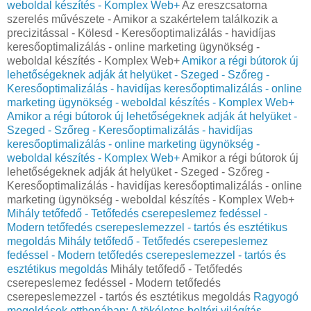
weboldal készítés - Komplex Web+
Az ereszcsatorna
szerelés művészete - Amikor a szakértelem találkozik a
precizitással - Kölesd - Keresőoptimalizálás - havidíjas
keresőoptimalizálás - online marketing ügynökség -
weboldal készítés - Komplex Web+
Amikor a régi bútorok új
lehetőségeknek adják át helyüket - Szeged - Szőreg -
Keresőoptimalizálás - havidíjas keresőoptimalizálás - online
marketing ügynökség - weboldal készítés - Komplex Web+
Amikor a régi bútorok új lehetőségeknek adják át helyüket -
Szeged - Szőreg - Keresőoptimalizálás - havidíjas
keresőoptimalizálás - online marketing ügynökség -
weboldal készítés - Komplex Web+
Amikor a régi bútorok új
lehetőségeknek adják át helyüket - Szeged - Szőreg -
Keresőoptimalizálás - havidíjas keresőoptimalizálás - online
marketing ügynökség - weboldal készítés - Komplex Web+
Mihály tetőfedő - Tetőfedés cserepeslemez fedéssel -
Modern tetőfedés cserepeslemezzel - tartós és esztétikus
megoldás
Mihály tetőfedő - Tetőfedés cserepeslemez
fedéssel - Modern tetőfedés cserepeslemezzel - tartós és
esztétikus megoldás
Mihály tetőfedő - Tetőfedés
cserepeslemez fedéssel - Modern tetőfedés
cserepeslemezzel - tartós és esztétikus megoldás
Ragyogó
megoldások otthonában: A tökéletes beltéri világítás