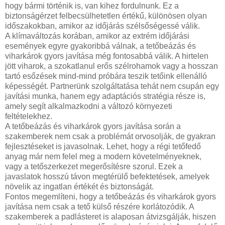
hogy bármi történik is, van kihez fordulnunk. Ez a
biztonságérzet felbecsülhetetlen értékű, különösen olyan
időszakokban, amikor az időjárás szélsőségessé válik.
A klímaváltozás korában, amikor az extrém időjárási
események egyre gyakoribbá válnak, a tetőbeázás és
viharkárok gyors javítása még fontosabbá válik. A hirtelen
jött viharok, a szokatlanul erős szélrohamok vagy a hosszan
tartó esőzések mind-mind próbára teszik tetőink ellenálló
képességét. Partnerünk szolgáltatása tehát nem csupán egy
javítási munka, hanem egy adaptációs stratégia része is,
amely segít alkalmazkodni a változó környezeti
feltételekhez.
A tetőbeázás és viharkárok gyors javítása során a
szakemberek nem csak a problémát orvosolják, de gyakran
fejlesztéseket is javasolnak. Lehet, hogy a régi tetőfedő
anyag már nem felel meg a modern követelményeknek,
vagy a tetőszerkezet megerősítésre szorul. Ezek a
javaslatok hosszú távon megtérülő befektetések, amelyek
növelik az ingatlan értékét és biztonságát.
Fontos megemlíteni, hogy a tetőbeázás és viharkárok gyors
javítása nem csak a tető külső részére korlátozódik. A
szakemberek a padlásteret is alaposan átvizsgálják, hiszen