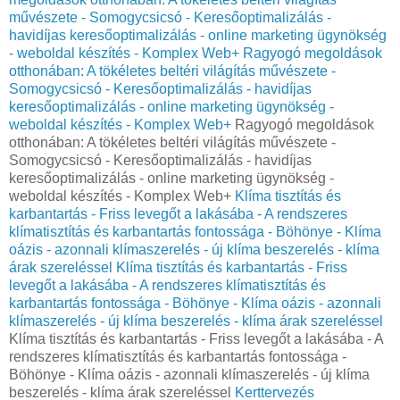
művészete - Somogycsicsó - Keresőoptimalizálás -
havidíjas keresőoptimalizálás - online marketing ügynökség
- weboldal készítés - Komplex Web+
Ragyogó megoldások
otthonában: A tökéletes beltéri világítás művészete -
Somogycsicsó - Keresőoptimalizálás - havidíjas
keresőoptimalizálás - online marketing ügynökség -
weboldal készítés - Komplex Web+
Ragyogó megoldások
otthonában: A tökéletes beltéri világítás művészete -
Somogycsicsó - Keresőoptimalizálás - havidíjas
keresőoptimalizálás - online marketing ügynökség -
weboldal készítés - Komplex Web+
Klíma tisztítás és
karbantartás - Friss levegőt a lakásába - A rendszeres
klímatisztítás és karbantartás fontossága - Böhönye - Klíma
oázis - azonnali klímaszerelés - új klíma beszerelés - klíma
árak szereléssel
Klíma tisztítás és karbantartás - Friss
levegőt a lakásába - A rendszeres klímatisztítás és
karbantartás fontossága - Böhönye - Klíma oázis - azonnali
klímaszerelés - új klíma beszerelés - klíma árak szereléssel
Klíma tisztítás és karbantartás - Friss levegőt a lakásába - A
rendszeres klímatisztítás és karbantartás fontossága -
Böhönye - Klíma oázis - azonnali klímaszerelés - új klíma
beszerelés - klíma árak szereléssel
Kerttervezés