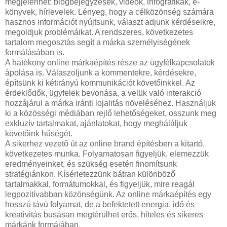
megjelenhet: blogbejegyzések, videók, infografikák, e-
könyvek, hírlevelek. Lényeg, hogy a célközönség számára
hasznos információt nyújtsunk, választ adjunk kérdéseikre,
megoldjuk problémáikat. A rendszeres, következetes
tartalom megosztás segít a márka személyiségének
formálásában is.
A hatékony online márkaépítés része az ügyfélkapcsolatok
ápolása is. Válaszoljunk a kommentekre, kérdésekre,
építsünk ki kétirányú kommunikációt követőinkkel. Az
érdeklődők, ügyfelek bevonása, a velük való interakció
hozzájárul a márka iránti lojalitás növeléséhez. Használjuk
ki a közösségi médiában rejlő lehetőségeket, osszunk meg
exkluzív tartalmakat, ajánlatokat, hogy megháláljuk
követőink hűségét.
A sikerhez vezető út az online brand építésben a kitartó,
következetes munka. Folyamatosan figyeljük, elemezzük
eredményeinket, és szükség esetén finomítsunk
stratégiánkon. Kísérletezzünk bátran különböző
tartalmakkal, formátumokkal, és figyeljük, mire reagál
legpozitívabban közönségünk. Az online márkaépítés egy
hosszú távú folyamat, de a befektetett energia, idő és
kreativitás busásan megtérülhet erős, hiteles és sikeres
márkánk formájában.