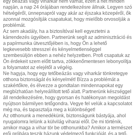
egy beázás vagy viharkár nem várhat, ezért a hét minden
napján, a nap 24 órájában rendelkezésre állnak. Legyen szó
hétvégéről, ünnepnapról vagy akár az éjszaka közepéről, ők
azonnal mozgósítják csapatukat, hogy mielőbb orvosolják a
problémát.
Az sem akadály, ha a biztosítóval kell egyeztetni a
kárrendezés ügyében. Partnerünk segít az adminisztráció és
a papírmunka útvesztőjében is, hogy Ön a lehető
legkevesebb stresszel és kényelmetlenséggel
szembesüljön ebben a nehéz helyzetben. Profi csapatuk az
Ön érdekeit szem előtt tartva, zökkenőmentesen lebonyolítja
a folyamatot az elejétől a végéig.
Ne hagyja, hogy egy tetőbeázás vagy viharkár tönkretegye
otthona biztonságát és kényelmét! Bízza a problémát a
szakértőkre, és élvezze a gondtalan mindennapokat egy
megbízhatóan helyreállított tető alatt. Partnerünk készséggel
áll rendelkezésére, hogy gyorsan és hatékonyan megoldást
nyújtson bármilyen tetőgondra. Vegye fel velük a kapcsolatot
még ma, és tapasztalja meg a különbséget!
Az otthonunk a menedékünk, biztonságunk bástyája, ahol
nyugalomra lelünk a külvilág viharai elől. De mi történik,
amikor maga a vihar tör be otthonunkba? Amikor a természet
erői próbára teszik házunk védelmező funkcióját, és a tető,