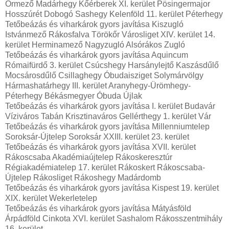
Őrmező Madárhegy Kőérberek XI. kerület Pösingermajor
Hosszúrét Dobogó Sashegy Kelenföld 11. kerület Péterhegy
Tetőbeázás és viharkárok gyors javítása Kiszugló
Istvánmező Rákosfalva Törökőr Városliget XIV. kerület 14.
kerület Herminamező Nagyzugló Alsórákos Zugló
Tetőbeázás és viharkárok gyors javítása Aquincum
Rómaifürdő 3. kerület Csúcshegy Harsánylejtő Kaszásdűlő
Mocsárosdűlő Csillaghegy Óbudaisziget Solymárvölgy
Hármashatárhegy III. kerület Aranyhegy-Ürömhegy-
Péterhegy Békásmegyer Óbuda Újlak
Tetőbeázás és viharkárok gyors javítása I. kerület Budavár
Víziváros Tabán Krisztinaváros Gellérthegy 1. kerület Vár
Tetőbeázás és viharkárok gyors javítása Millenniumtelep
Soroksár-Újtelep Soroksár XXIII. kerület 23. kerület
Tetőbeázás és viharkárok gyors javítása XVII. kerület
Rákoscsaba Akadémiaújtelep Rákoskeresztúr
Régiakadémiatelep 17. kerület Rákoskert Rákoscsaba-
Újtelep Rákosliget Rákoshegy Madárdomb
Tetőbeázás és viharkárok gyors javítása Kispest 19. kerület
XIX. kerület Wekerletelep
Tetőbeázás és viharkárok gyors javítása Mátyásföld
Árpádföld Cinkota XVI. kerület Sashalom Rákosszentmihály
16. kerület