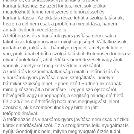
karbantartáshoz. Ez azért fontos, mert sok tetőkár
megelőzhető lenne rendszeres ellenőrzéssel és
karbantartással. Az oktatás része tehát a szolgáltatásnak,
hiszen a cél nem csak a probléma megoldása, hanem
annak jövőbeli megelőzése is.
A tetőbeázás és viharkárok gyors javítása nem csak a
lakóházak tulajdonosainak nyújt segítséget. Vállalkozások,
irodaházak, raktárak – bármilyen épület, amelynek teteje
van, profitálhat ebből a szolgáltatásból. Különösen fontos ez
olyan épületeknél, ahol értékes berendezések vagy áruk
vannak, amelyeket meg kell védeni a vízkártól.
Az időjárás kiszámíthatatlansága miatt a tetőbeázás és
viharkárok gyors javítása olyan szolgáltatás, amelyre
bármikor szükség lehet. Éppen ezért Partnerünk csapata
mindig készen áll a bevetésre. Legyen szó éjszakáról,
hétvégéről vagy ünnepnapról, a segítség mindig elérhető.
Ez a 24/7-es elérhetőség hatalmas megnyugvást jelent
azoknak, akik szembesülnek egy hirtelen jött
tetőproblémával.
A tetőbeázás és viharkárok gyors javítása nem csak a fizikai
károk elhárításáról szól. Ez a szolgáltatás lelki nyugalmat is
nyújt. Gondoljunk bele, milyen megnyugtató érzés tudni,