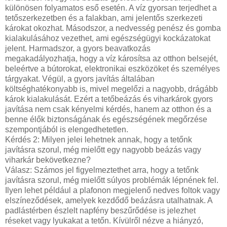
különösen folyamatos eső esetén. A víz gyorsan terjedhet a
tetőszerkezetben és a falakban, ami jelentős szerkezeti
károkat okozhat. Másodszor, a nedvesség penész és gomba
kialakulásához vezethet, ami egészségügyi kockázatokat
jelent. Harmadszor, a gyors beavatkozás
megakadályozhatja, hogy a víz károsítsa az otthon belsejét,
beleértve a bútorokat, elektronikai eszközöket és személyes
tárgyakat. Végül, a gyors javítás általában
költséghatékonyabb is, mivel megelőzi a nagyobb, drágább
károk kialakulását. Ezért a tetőbeázás és viharkárok gyors
javítása nem csak kényelmi kérdés, hanem az otthon és a
benne élők biztonságának és egészségének megőrzése
szempontjából is elengedhetetlen.
Kérdés 2: Milyen jelei lehetnek annak, hogy a tetőnk
javításra szorul, még mielőtt egy nagyobb beázás vagy
viharkár bekövetkezne?
Válasz: Számos jel figyelmeztethet arra, hogy a tetőnk
javításra szorul, még mielőtt súlyos problémák lépnének fel.
Ilyen lehet például a plafonon megjelenő nedves foltok vagy
elszíneződések, amelyek kezdődő beázásra utalhatnak. A
padlástérben észlelt napfény beszűrődése is jelezhet
réseket vagy lyukakat a tetőn. Kívülről nézve a hiányzó,