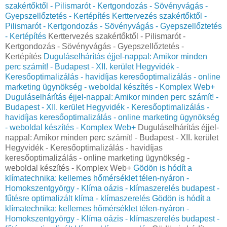
szakértőktől - Pilismarót - Kertgondozás - Sövényvágás -
Gyepszellőztetés - Kertépítés
Kerttervezés szakértőktől -
Pilismarót - Kertgondozás - Sövényvágás - Gyepszellőztetés
- Kertépítés
Kerttervezés szakértőktől - Pilismarót -
Kertgondozás - Sövényvágás - Gyepszellőztetés -
Kertépítés
Duguláselhárítás éjjel-nappal: Amikor minden
perc számít! - Budapest - XII. kerület Hegyvidék -
Keresőoptimalizálás - havidíjas keresőoptimalizálás - online
marketing ügynökség - weboldal készítés - Komplex Web+
Duguláselhárítás éjjel-nappal: Amikor minden perc számít! -
Budapest - XII. kerület Hegyvidék - Keresőoptimalizálás -
havidíjas keresőoptimalizálás - online marketing ügynökség
- weboldal készítés - Komplex Web+
Duguláselhárítás éjjel-
nappal: Amikor minden perc számít! - Budapest - XII. kerület
Hegyvidék - Keresőoptimalizálás - havidíjas
keresőoptimalizálás - online marketing ügynökség -
weboldal készítés - Komplex Web+
Gödön is hódít a
klímatechnika: kellemes hőmérséklet télen-nyáron -
Homokszentgyörgy - Klíma oázis - klímaszerelés budapest -
fűtésre optimalizált klíma - klímaszerelés
Gödön is hódít a
klímatechnika: kellemes hőmérséklet télen-nyáron -
Homokszentgyörgy - Klíma oázis - klímaszerelés budapest -