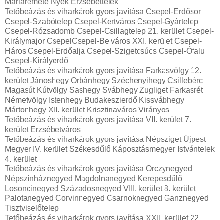
Máriaremete Nyék Erzsébettelek
Tetőbeázás és viharkárok gyors javítása Csepel-Erdősor
Csepel-Szabótelep Csepel-Kertváros Csepel-Gyártelep
Csepel-Rózsadomb Csepel-Csillagtelep 21. kerület Csepel-
Királymajor CsepelCsepel-Belváros XXI. kerület Csepel-
Háros Csepel-Erdőalja Csepel-Szigetcsúcs Csepel-Ófalu
Csepel-Királyerdő
Tetőbeázás és viharkárok gyors javítása Farkasvölgy 12.
kerület Jánoshegy Orbánhegy Széchenyihegy Csillebérc
Magasút Kútvölgy Sashegy Svábhegy Zugliget Farkasrét
Németvölgy Istenhegy Budakeszierdő Kissvábhegy
Mártonhegy XII. kerület Krisztinaváros Virányos
Tetőbeázás és viharkárok gyors javítása VII. kerület 7.
kerület Erzsébetváros
Tetőbeázás és viharkárok gyors javítása Népsziget Újpest
Megyer IV. kerület Székesdűlő Káposztásmegyer Istvántelek
4. kerület
Tetőbeázás és viharkárok gyors javítása Orczynegyed
Népszínháznegyed Magdolnanegyed Kerepesdűlő
Losoncinegyed Századosnegyed VIII. kerület 8. kerület
Palotanegyed Corvinnegyed Csarnoknegyed Ganznegyed
Tisztviselőtelep
Tetőbeázás és viharkárok gyors javítása XXII. kerület 22.