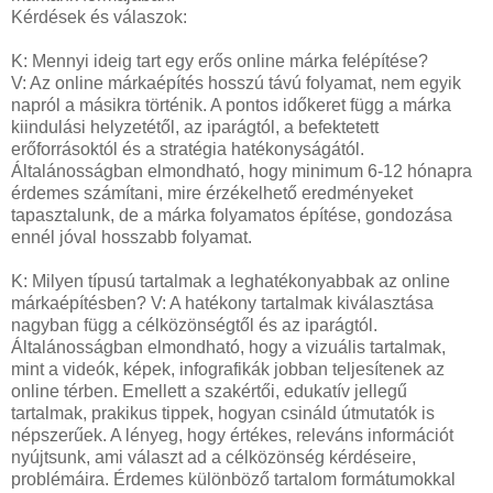
Kérdések és válaszok:
K: Mennyi ideig tart egy erős online márka felépítése?
V: Az online márkaépítés hosszú távú folyamat, nem egyik
napról a másikra történik. A pontos időkeret függ a márka
kiindulási helyzetétől, az iparágtól, a befektetett
erőforrásoktól és a stratégia hatékonyságától.
Általánosságban elmondható, hogy minimum 6-12 hónapra
érdemes számítani, mire érzékelhető eredményeket
tapasztalunk, de a márka folyamatos építése, gondozása
ennél jóval hosszabb folyamat.
K: Milyen típusú tartalmak a leghatékonyabbak az online
márkaépítésben? V: A hatékony tartalmak kiválasztása
nagyban függ a célközönségtől és az iparágtól.
Általánosságban elmondható, hogy a vizuális tartalmak,
mint a videók, képek, infografikák jobban teljesítenek az
online térben. Emellett a szakértői, edukatív jellegű
tartalmak, prakikus tippek, hogyan csináld útmutatók is
népszerűek. A lényeg, hogy értékes, releváns információt
nyújtsunk, ami választ ad a célközönség kérdéseire,
problémáira. Érdemes különböző tartalom formátumokkal