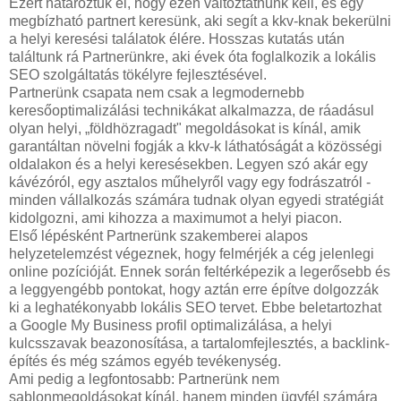
Ezért határoztuk el, hogy ezen változtatnunk kell, és egy
megbízható partnert keresünk, aki segít a kkv-knak bekerülni
a helyi keresési találatok élére. Hosszas kutatás után
találtunk rá Partnerünkre, aki évek óta foglalkozik a lokális
SEO szolgáltatás tökélyre fejlesztésével.
Partnerünk csapata nem csak a legmodernebb
keresőoptimalizálási technikákat alkalmazza, de ráadásul
olyan helyi, „földhözragadt" megoldásokat is kínál, amik
garantáltan növelni fogják a kkv-k láthatóságát a közösségi
oldalakon és a helyi keresésekben. Legyen szó akár egy
kávézóról, egy asztalos műhelyről vagy egy fodrászatról -
minden vállalkozás számára tudnak olyan egyedi stratégiát
kidolgozni, ami kihozza a maximumot a helyi piacon.
Első lépésként Partnerünk szakemberei alapos
helyzetelemzést végeznek, hogy felmérjék a cég jelenlegi
online pozícióját. Ennek során feltérképezik a legerősebb és
a leggyengébb pontokat, hogy aztán erre építve dolgozzák
ki a leghatékonyabb lokális SEO tervet. Ebbe beletartozhat
a Google My Business profil optimalizálása, a helyi
kulcsszavak beazonosítása, a tartalomfejlesztés, a backlink-
építés és még számos egyéb tevékenység.
Ami pedig a legfontosabb: Partnerünk nem
sablonmegoldásokat kínál, hanem minden ügyfél számára