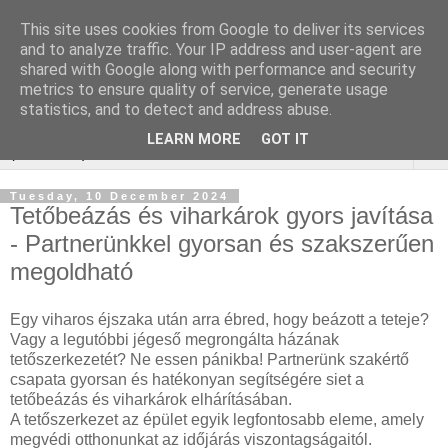
This site uses cookies from Google to deliver its services
Online marketing - Teljes
and to analyze traffic. Your IP address and user-agent are
shared with Google along with performance and security
körű marketing megoldások
metrics to ensure quality of service, generate usage
statistics, and to detect and address abuse.
LEARN MORE
GOT IT
▼
Tuesday, 10 December 2024
Tetőbeázás és viharkárok gyors javítása
- Partnerünkkel gyorsan és szakszerűen
megoldható
Egy viharos éjszaka után arra ébred, hogy beázott a teteje?
Vagy a legutóbbi jégeső megrongálta házának
tetőszerkezetét? Ne essen pánikba! Partnerünk szakértő
csapata gyorsan és hatékonyan segítségére siet a
tetőbeázás és viharkárok elhárításában.
A tetőszerkezet az épület egyik legfontosabb eleme, amely
megvédi otthonunkat az időjárás viszontagságaitól.