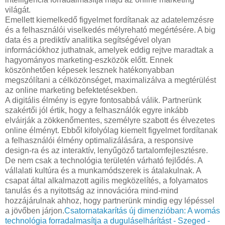
világát.
Emellett kiemelkedő figyelmet fordítanak az adatelemzésre
és a felhasználói viselkedés mélyreható megértésére. A big
data és a prediktív analitika segítségével olyan
információkhoz juthatnak, amelyek eddig rejtve maradtak a
hagyományos marketing-eszközök előtt. Ennek
köszönhetően képesek lesznek hatékonyabban
megszólítani a célközönséget, maximalizálva a megtérülést
az online marketing befektetésekben.
A digitális élmény is egyre fontosabbá válik. Partnerünk
szakértői jól értik, hogy a felhasználók egyre inkább
elváirják a zökkenőmentes, személyre szabott és élvezetes
online élményt. Ebből kifolyólag kiemelt figyelmet fordítanak
a felhasználói élmény optimalizálására, a responsive
design-ra és az interaktív, lenyűgöző tartalomfejlesztésre.
De nem csak a technológia területén várható fejlődés. A
vállalati kultúra és a munkamódszerek is átalakulnak. A
csapat által alkalmazott agilis megközelítés, a folyamatos
tanulás és a nyitottság az innovációra mind-mind
hozzájárulnak ahhoz, hogy partnerünk mindig egy lépéssel
a jövőben járjon.
Csatornatakarítás új dimenzióban: A womás
technológia forradalmasítja a duguláselhárítást - Szeged -