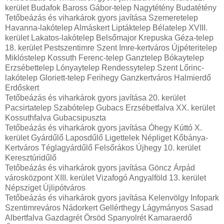
kerület Budafok Baross Gábor-telep Nagytétény Budatétény
Tetőbeázás és viharkárok gyors javítása Szemeretelep
Havanna-lakótelep Almáskert Liptáktelep Bélatelep XVIII.
kerület Lakatos-lakótelep Belsőmajor Krepuska Géza-telep
18. kerület Pestszentimre Szent Imre-kertváros Újpéteritelep
Miklóstelep Kossuth Ferenc-telep Ganztelep Bókaytelep
Erzsébettelep Lónyaytelep Rendessytelep Szent Lőrinc-
lakótelep Gloriett-telep Ferihegy Ganzkertváros Halmierdő
Erdőskert
Tetőbeázás és viharkárok gyors javítása 20. kerület
Pacsirtatelep Szabótelep Gubacs Erzsébetfalva XX. kerület
Kossuthfalva Gubacsipuszta
Tetőbeázás és viharkárok gyors javítása Óhegy Kúttó X.
kerület Gyárdűlő Laposdűlő Ligettelek Népliget Kőbánya-
Kertváros Téglagyárdűlő Felsőrákos Újhegy 10. kerület
Keresztúridűlő
Tetőbeázás és viharkárok gyors javítása Göncz Árpád
városközpont XIII. kerület Vizafogó Angyalföld 13. kerület
Népsziget Újlipótváros
Tetőbeázás és viharkárok gyors javítása Kelenvölgy Infopark
Szentimreváros Nádorkert Gellérthegy Lágymányos Sasad
Albertfalva Gazdagrét Örsöd Spanyolrét Kamaraerdő