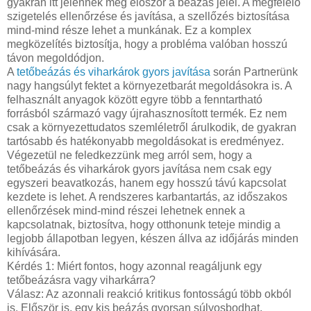
gyakran itt jelennek meg először a beázás jelei. A megfelelő
szigetelés ellenőrzése és javítása, a szellőzés biztosítása
mind-mind része lehet a munkának. Ez a komplex
megközelítés biztosítja, hogy a probléma valóban hosszú
távon megoldódjon.
A
tetőbeázás és viharkárok gyors javítása
során Partnerünk
nagy hangsúlyt fektet a környezetbarát megoldásokra is. A
felhasznált anyagok között egyre több a fenntartható
forrásból származó vagy újrahasznosított termék. Ez nem
csak a környezettudatos szemléletről árulkodik, de gyakran
tartósabb és hatékonyabb megoldásokat is eredményez.
Végezetül ne feledkezzünk meg arról sem, hogy a
tetőbeázás és viharkárok gyors javítása nem csak egy
egyszeri beavatkozás, hanem egy hosszú távú kapcsolat
kezdete is lehet. A rendszeres karbantartás, az időszakos
ellenőrzések mind-mind részei lehetnek ennek a
kapcsolatnak, biztosítva, hogy otthonunk teteje mindig a
legjobb állapotban legyen, készen állva az időjárás minden
kihívására.
Kérdés 1: Miért fontos, hogy azonnal reagáljunk egy
tetőbeázásra vagy viharkárra?
Válasz: Az azonnali reakció kritikus fontosságú több okból
is. Először is, egy kis beázás gyorsan súlyosbodhat,