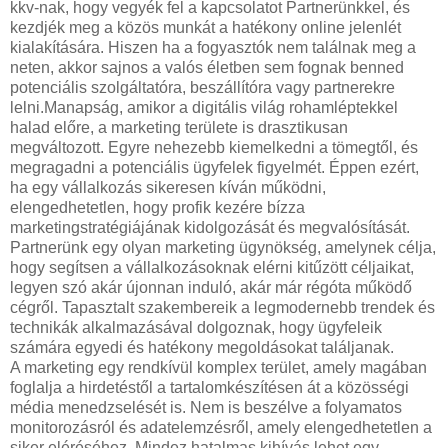
kkv-nak, hogy vegyék fel a kapcsolatot Partnerünkkel, és
kezdjék meg a közös munkát a hatékony online jelenlét
kialakítására. Hiszen ha a fogyasztók nem találnak meg a
neten, akkor sajnos a valós életben sem fognak benned
potenciális szolgáltatóra, beszállítóra vagy partnerekre
lelni.Manapság, amikor a digitális világ rohamléptekkel
halad előre, a marketing területe is drasztikusan
megváltozott. Egyre nehezebb kiemelkedni a tömegtől, és
megragadni a potenciális ügyfelek figyelmét. Éppen ezért,
ha egy vállalkozás sikeresen kíván működni,
elengedhetetlen, hogy profik kezére bízza
marketingstratégiájának kidolgozását és megvalósítását.
Partnerünk egy olyan marketing ügynökség, amelynek célja,
hogy segítsen a vállalkozásoknak elérni kitűzött céljaikat,
legyen szó akár újonnan induló, akár már régóta működő
cégről. Tapasztalt szakembereik a legmodernebb trendek és
technikák alkalmazásával dolgoznak, hogy ügyfeleik
számára egyedi és hatékony megoldásokat találjanak.
A marketing egy rendkívül komplex terület, amely magában
foglalja a hirdetéstől a tartalomkészítésen át a közösségi
média menedzselését is. Nem is beszélve a folyamatos
monitorozásról és adatelemzésről, amely elengedhetetlen a
siker eléréséhez. Mindez hatalmas kihívás lehet egy