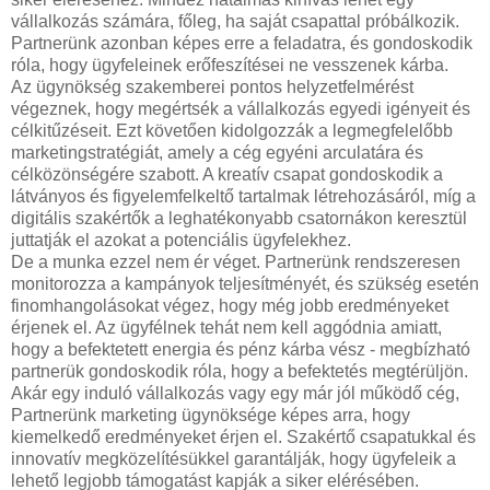
vállalkozás számára, főleg, ha saját csapattal próbálkozik.
Partnerünk azonban képes erre a feladatra, és gondoskodik
róla, hogy ügyfeleinek erőfeszítései ne vesszenek kárba.
Az ügynökség szakemberei pontos helyzetfelmérést
végeznek, hogy megértsék a vállalkozás egyedi igényeit és
célkitűzéseit. Ezt követően kidolgozzák a legmegfelelőbb
marketingstratégiát, amely a cég egyéni arculatára és
célközönségére szabott. A kreatív csapat gondoskodik a
látványos és figyelemfelkeltő tartalmak létrehozásáról, míg a
digitális szakértők a leghatékonyabb csatornákon keresztül
juttatják el azokat a potenciális ügyfelekhez.
De a munka ezzel nem ér véget. Partnerünk rendszeresen
monitorozza a kampányok teljesítményét, és szükség esetén
finomhangolásokat végez, hogy még jobb eredményeket
érjenek el. Az ügyfélnek tehát nem kell aggódnia amiatt,
hogy a befektetett energia és pénz kárba vész - megbízható
partnerük gondoskodik róla, hogy a befektetés megtérüljön.
Akár egy induló vállalkozás vagy egy már jól működő cég,
Partnerünk marketing ügynöksége képes arra, hogy
kiemelkedő eredményeket érjen el. Szakértő csapatukkal és
innovatív megközelítésükkel garantálják, hogy ügyfeleik a
lehető legjobb támogatást kapják a siker elérésében.