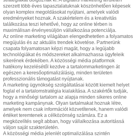
szerzett több éves tapasztalatuknak köszönhetően képesek
olyan komplex megoldásokat nyújtani, amelyek valódi
eredményeket hoznak. A szakértelem és a kreativitás
találkozása teszi lehetővé, hogy az online térben is
maximálisan érvényesüljön vállalkozása potenciálja.
Az online marketing világában elengedhetetlen a folyamatos
megújulás és az aktuális trendek követése. Partnerünk
csapata folyamatosan képzi magát, hogy a legújabb
technológiákat és módszereket alkalmazhassa ügyfeleik
sikerének érdekében. A közösségi média platformok
hatékony kezelésétől kezdve a tartalommarketingen át
egészen a keresőoptimalizálásig, minden területen
professzionális támogatást nyújtanak.
A marketing ügynökség szolgáltatásai között kiemelt helyet
foglal el a tartalomstratégia kialakítása. A szakértők tudják,
hogy a minőségi tartalom az alapja minden sikeres online
marketing kampánynak. Olyan tartalmakat hoznak létre,
amelyek nem csak információt közvetítenek, hanem valódi
értéket teremtenek a célközönség számára. Ez a
megközelítés segít abban, hogy vállalkozása autoritássá
váljon saját szakterületén.
A közösségi média jelenlét optimalizálása szintén