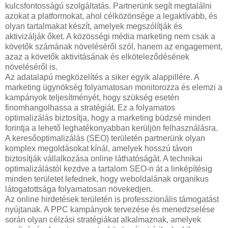
kulcsfontosságú szolgáltatás. Partnerünk segít megtalálni
azokat a platformokat, ahol célközönsége a legaktívabb, és
olyan tartalmakat készít, amelyek megszólítják és
aktivizálják őket. A közösségi média marketing nem csak a
követők számának növeléséről szól, hanem az engagement,
azaz a követők aktivitásának és elköteleződésének
növeléséről is.
Az adatalapú megközelítés a siker egyik alappillére. A
marketing ügynökség folyamatosan monitorozza és elemzi a
kampányok teljesítményét, hogy szükség esetén
finomhangolhassa a stratégiát. Ez a folyamatos
optimalizálás biztosítja, hogy a marketing büdzsé minden
forintja a lehető leghatékonyabban kerüljön felhasználásra.
A keresőoptimalizálás (SEO) területén partnerünk olyan
komplex megoldásokat kínál, amelyek hosszú távon
biztosítják vállalkozása online láthatóságát. A technikai
optimalizálástól kezdve a tartalom SEO-n át a linképítésig
minden területet lefednek, hogy weboldalának organikus
látogatottsága folyamatosan növekedjen.
Az online hirdetések területén is professzionális támogatást
nyújtanak. A PPC kampányok tervezése és menedzselése
során olyan célzási stratégiákat alkalmaznak, amelyek