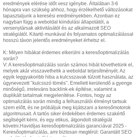
eredmények elérése időt vesz igénybe. Általában 3-6
hónapra van szükség ahhoz, hogy érzékelhető változásokat
tapasztaljunk a keresési eredményekben. Azonban ez
nagyban függ a weboldal kiindulási állapotától, a
versenytársak aktivitásától és az alkalmazott SEO
stratégiától. Kitartó munkával és folyamatos optimalizálással
hosszú távon jelentős eredményeket érhetsz el.
K: Milyen hibákat érdemes elkerülni a keresőoptimalizálás
során?
V: A keresőoptimalizálás során számos hibát követhetünk el,
melyek akár visszavethetik a weboldal teljesítményét. Az
egyik leggyakoribb hiba a kulcsszavak túlzott használata, az
úgynevezett "kulcsszó tömés". Emellett kerülendő a gyenge
minőségű, irreleváns backlink-ek építése, valamint a
duplikált tartalmak megjelenítése. Fontos, hogy az
optimalizálás során mindig a felhasználói élményt tartsuk
szem előtt, és ne próbáljuk meg kijátszani a keresőmotorok
algoritmusait. A tartós siker érdekében érdemes szakértő
segítségét kérni, és egy etikus, átgondolt stratégiát
követni.Havidíjas keresőoptimalizálás garanciával 2025 -
Keresőoptimalizálás, ami biztosan megtérül: Garantált SEO