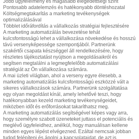
Jobb ügyfélélmény és magasabb elégedettségi szint
Pontosabb adatelemzés és hatékonyabb döntéshozatal
Költségmegtakarítás a marketing tevékenységek
optimalizálásával
Többlet időráfordítás a vállalkozás stratégiai fejlesztésére
A marketing automatizálás bevezetése tehát
kulcsfontosságú lehet a vállalkozása növekedése és hosszú
távú versenyképessége szempontjából. Partnerünk
szakértői csapata készséggel áll rendelkezésére, hogy
részletes tájékoztatást nyújtson a megoldásaikról és
segítsen megtalálni a legmegfelelőbb automatizálási
stratégiát az Ön vállalkozása számára.
A mai üzleti világban, ahol a verseny egyre élesebb, a
marketing automatizálás kulcsfontosságú eszközzé vált a
sikeres vállalkozások számára. Partnerünk szolgáltatása
egy olyan megoldást kínál, amely lehetővé teszi, hogy
hatékonyabban kezeld marketing tevékenységeidet,
miközben időt és erőforrásokat takaríthatsz meg.
A marketing automatizálás segítségével képes vagy arra,
hogy személyre szabott üzeneteket juttass el potenciális és
meglévő ügyfeleidhez, anélkül, hogy manuálisan kellene
minden egyes lépést elvégezned. Ezáltal nemcsak jobban
tudod felépíteni és ápolni a kapcsolataidat, de azt is