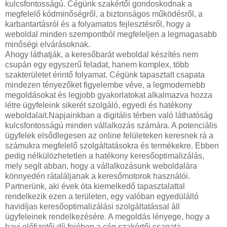
kulcsfontosságú. Cégünk szakértői gondoskodnak a
megfelelő kódminőségről, a biztonságos működésről, a
karbantartásról és a folyamatos fejlesztésről, hogy a
weboldal minden szempontból megfeleljen a legmagasabb
minőségi elvárásoknak.
Ahogy láthatják, a keresőbarát weboldal készítés nem
csupán egy egyszerű feladat, hanem komplex, több
szakterületet érintő folyamat. Cégünk tapasztalt csapata
mindezen tényezőket figyelembe véve, a legmodernebb
megoldásokat és legjobb gyakorlatokat alkalmazva hozza
létre ügyfeleink sikerét szolgáló, egyedi és hatékony
weboldalait.Napjainkban a digitális térben való láthatóság
kulcsfontosságú minden vállalkozás számára. A potenciális
ügyfelek elsődlegesen az online felületeken keresnek rá a
számukra megfelelő szolgáltatásokra és termékekre. Ebben
pedig nélkülözhetetlen a hatékony keresőoptimalizálás,
mely segít abban, hogy a vállalkozásunk weboldalára
könnyedén rátaláljanak a keresőmotorok használói.
Partnerünk, aki évek óta kiemelkedő tapasztalattal
rendelkezik ezen a területen, egy valóban egyedülálló
havidíjas keresőoptimalizálási szolgáltatással áll
ügyfeleinek rendelkezésére. A megoldás lényege, hogy a
havi előfizetői díj fejében a cég szakértői csapata