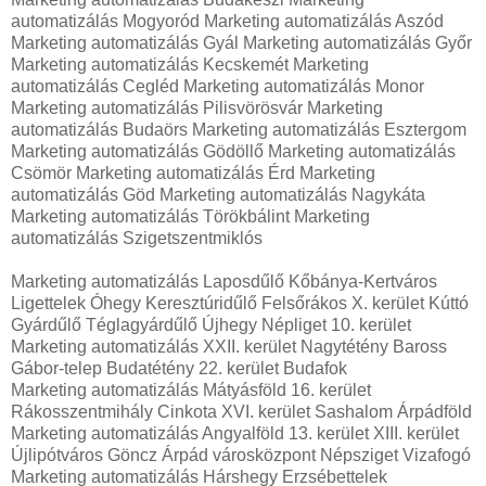
automatizálás Mogyoród Marketing automatizálás Aszód
Marketing automatizálás Gyál Marketing automatizálás Győr
Marketing automatizálás Kecskemét Marketing
automatizálás Cegléd Marketing automatizálás Monor
Marketing automatizálás Pilisvörösvár Marketing
automatizálás Budaörs Marketing automatizálás Esztergom
Marketing automatizálás Gödöllő Marketing automatizálás
Csömör Marketing automatizálás Érd Marketing
automatizálás Göd Marketing automatizálás Nagykáta
Marketing automatizálás Törökbálint Marketing
automatizálás Szigetszentmiklós
Marketing automatizálás Laposdűlő Kőbánya-Kertváros
Ligettelek Óhegy Keresztúridűlő Felsőrákos X. kerület Kúttó
Gyárdűlő Téglagyárdűlő Újhegy Népliget 10. kerület
Marketing automatizálás XXII. kerület Nagytétény Baross
Gábor-telep Budatétény 22. kerület Budafok
Marketing automatizálás Mátyásföld 16. kerület
Rákosszentmihály Cinkota XVI. kerület Sashalom Árpádföld
Marketing automatizálás Angyalföld 13. kerület XIII. kerület
Újlipótváros Göncz Árpád városközpont Népsziget Vizafogó
Marketing automatizálás Hárshegy Erzsébettelek