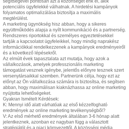
segítségével pontosan azt a közönséget érik el, akik
potenciális ügyfelekké válhatnak. A hirdetési kampányok
folyamatos optimalizálása biztosítja a maximális
megtérülést.
A marketing ügynökség hisz abban, hogy a sikeres
együttműködés alapja a nyílt kommunikáció és a partnerség.
Rendszeres riportokkal és személyes egyeztetésekkel
tartják a kapcsolatot ügyfeleikkel, hogy mindig naprakész
információkkal rendelkezzenek a kampányok eredményeiről
és a következő lépésekről.
Az elmúlt évek tapasztalata azt mutatja, hogy azok a
vállalkozások, amelyek professzionális marketing
támogatást vesznek igénybe, jelentős előnyre tesznek szert
versenytársaikkal szemben. Partnerünk célja, hogy ezt az
előnyt az Ön vállalkozása számára is biztosítsa, és segítsen
abban, hogy maximálisan kiaknázhassa az online marketing
nyújtotta lehetőségeket.
Gyakran Ismételt Kérdések:
K: Mennyi idő alatt várhatóak az első kézzelfogható
eredmények az online marketing tevékenységből?
V: Az első mérhető eredmények általában 3-6 hónap alatt
jelentkeznek, azonban ez nagyban függ a választott
stratégiától és a piaci környezettől. A közösségi média