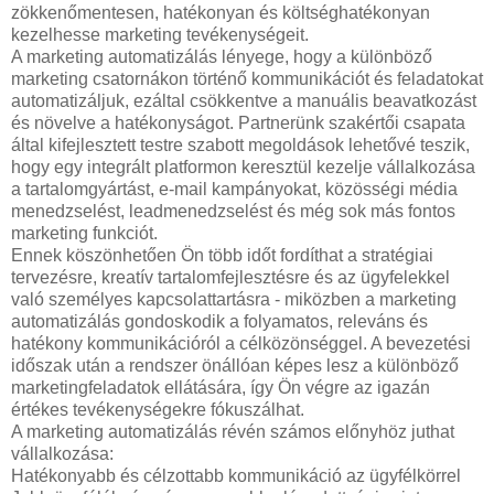
zökkenőmentesen, hatékonyan és költséghatékonyan
kezelhesse marketing tevékenységeit.
A marketing automatizálás lényege, hogy a különböző
marketing csatornákon történő kommunikációt és feladatokat
automatizáljuk, ezáltal csökkentve a manuális beavatkozást
és növelve a hatékonyságot. Partnerünk szakértői csapata
által kifejlesztett testre szabott megoldások lehetővé teszik,
hogy egy integrált platformon keresztül kezelje vállalkozása
a tartalomgyártást, e-mail kampányokat, közösségi média
menedzselést, leadmenedzselést és még sok más fontos
marketing funkciót.
Ennek köszönhetően Ön több időt fordíthat a stratégiai
tervezésre, kreatív tartalomfejlesztésre és az ügyfelekkel
való személyes kapcsolattartásra - miközben a marketing
automatizálás gondoskodik a folyamatos, releváns és
hatékony kommunikációról a célközönséggel. A bevezetési
időszak után a rendszer önállóan képes lesz a különböző
marketingfeladatok ellátására, így Ön végre az igazán
értékes tevékenységekre fókuszálhat.
A marketing automatizálás révén számos előnyhöz juthat
vállalkozása:
Hatékonyabb és célzottabb kommunikáció az ügyfélkörrel