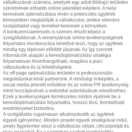
vállalkozások számára, amelyek egy adott földrajzi területen
szeretnének erősebb online jelenlétet kiépíteni. A helyi
keresések optimalizálása révén a potenciális ügyfelek
könnyebben megtalálják a vállalkozást, amikor releváns
szolgáltatást vagy terméket keresnek a környéken.
A konkurenciaelemzés is szerves részét képezi a
szolgáltatásnak. A versenytársak online tevékenységének
folyamatos monitorozása lehetővé teszi, hogy az ügyfelek
mindig egy lépéssel előrébb járjanak. Az így szerzett
információk alapján a keresőoptimalizálási stratégia
folyamatosan finomhangolható, reagálva a piaci
változásokra és új lehetőségekre.
Az off-page optimalizálás területén is professzionális
megoldásokat kínál partnerünk. A minőségi linképítés, a
social media jelenlét erősítése és az online PR tevékenység
mind hozzájárulnak a weboldal autoritásának növeléséhez.
Ezek a tevékenységek természetes módon épülnek be a
keresőoptimalizálási folyamatba, hosszú távú, fenntartható
eredményeket biztosítva.
A szolgáltatás rugalmasan alkalmazkodik az ügyfelek
egyedi igényeihez. Minden projekt egyedi stratégiával indul,
amely figyelembe veszi a vállalkozás céljait, célcsoportját és
piaci pozícióját. Ez a személyre szabott megközelítés