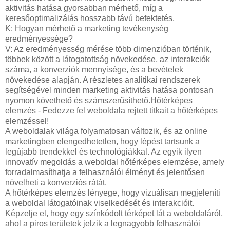
aktivitás hatása gyorsabban mérhető, míg a
keresőoptimalizálás hosszabb távú befektetés.
K: Hogyan mérhető a marketing tevékenység
eredményessége?
V: Az eredményesség mérése több dimenzióban történik,
többek között a látogatottság növekedése, az interakciók
száma, a konverziók mennyisége, és a bevételek
növekedése alapján. A részletes analitikai rendszerek
segítségével minden marketing aktivitás hatása pontosan
nyomon követhető és számszerűsíthető.Hőtérképes
elemzés - Fedezze fel weboldala rejtett titkait a hőtérképes
elemzéssel!
A weboldalak világa folyamatosan változik, és az online
marketingben elengedhetetlen, hogy lépést tartsunk a
legújabb trendekkel és technológiákkal. Az egyik ilyen
innovatív megoldás a weboldal hőtérképes elemzése, amely
forradalmasíthatja a felhasználói élményt és jelentősen
növelheti a konverziós rátát.
A hőtérképes elemzés lényege, hogy vizuálisan megjeleníti
a weboldal látogatóinak viselkedését és interakcióit.
Képzelje el, hogy egy színkódolt térképet lát a weboldaláról,
ahol a piros területek jelzik a legnagyobb felhasználói