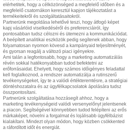
elérhetitek, hogy a célközönséged a megfelelő időben és a
megfelelő csatornákon keresztül kapjon tájékoztatást a
termékeitekről és szolgáltatásaitokról.
Partnerünk megoldása lehetővé teszi, hogy átfogó képet
kapj vásárlóid viselkedéséről és preferenciáiról, így
pontosabban tudsz célozni és ütemezni a kommunikációdat.
A beépített analitikai eszközök pedig segítenek abban, hogy
folyamatosan nyomon kövesd a kampányaid teljesítményét,
és gyorsan reagálj a változó piaci igényekre.
Ami talán a legfontosabb, hogy a marketing automatizálás
révén sokkal hatékonyabban tudod befektetni az
erőforrásaidat. Ehelyett, hogy számos időigényes feladattal
kell foglalkoznod, a rendszer automatizálja a rutinszerű
tevékenységeket, így te a valódi értékteremtésre, a stratégiai
döntéshozatalra és az ügyfélkapcsolatok ápolására tudsz
összpontosítani.
Partnerünk szolgáltatása hozzásegít ahhoz, hogy a
marketing tevékenységeid valódi versenyelőnyt jelentsenek
a piacon. Segítségével könnyebben tudod felépíteni az erős
márkaképet, növelni a forgalmat és lojálisabb ügyfélbázist
kialakítani. Mindezt olyan módon, hogy közben csökkented
a ráfordított időt és energiát.