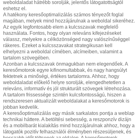
weboldaladat hátrébb sorolják, jelentős látogatottságtól
eshetsz el.
A hatékony keresőoptimalizálás számos tényezőt foglal
magában, melyek mind hozzájárulnak a weboldal sikeréhez.
Az egyik legfontosabb elem a kulcsszavak megfelelő
használata. Fontos, hogy olyan releváns kifejezéseket
válassz, melyekre a célközönséged nagy valószínűséggel
rákeres. Ezeket a kulcsszavakat strategikusan kell
elhelyezni a weboldal címében, alcímeiben, valamint a
tartalom szövegében.
Azonban a kulcsszavak önmagukban nem elegendőek. A
keresőmotorok egyre kifinomultabbak, és nagy hangsúlyt
fektetnek a minőségi, értékes tartalomra. Ahhoz, hogy
weboldaladat előkelő helyre sorolják, elengedhetetlen a
releváns, informatív és jól strukturált szövegek létrehozása.
A tartalom frissessége szintén kulcsfontosságú, hiszen a
rendszeresen aktualizált weboldalakat a keresőmotorok is
jobban kedvelik.
A keresőoptimalizálás egy másik sarkalatos pontja a weblap
technikai háttere. A betöltési sebesség, a reszponzív dizájn
és a mobilbarát kialakítás mind hozzájárulnak ahhoz, hogy a
látogatók pozitív felhasználói élményben részesüljenek, és
hosszabb időt töltsenek az oldalon. A keresőmotorok