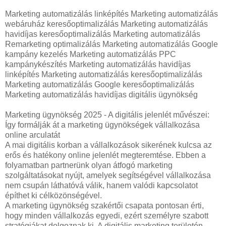
Marketing automatizálás linképítés Marketing automatizálás
webáruház keresőoptimalizálás Marketing automatizálás
havidíjas keresőoptimalizálás Marketing automatizálás
Remarketing optimalizálás Marketing automatizálás Google
kampány kezelés Marketing automatizálás PPC
kampánykészítés Marketing automatizálás havidíjas
linképítés Marketing automatizálás keresőoptimalizálás
Marketing automatizálás Google keresőoptimalizálás
Marketing automatizálás havidíjas digitális ügynökség
Marketing ügynökség 2025 - A digitális jelenlét művészei:
Így formálják át a marketing ügynökségek vállalkozása
online arculatát
A mai digitális korban a vállalkozások sikerének kulcsa az
erős és hatékony online jelenlét megteremtése. Ebben a
folyamatban partnerünk olyan átfogó marketing
szolgáltatásokat nyújt, amelyek segítségével vállalkozása
nem csupán láthatóvá válik, hanem valódi kapcsolatot
építhet ki célközönségével.
A marketing ügynökség szakértői csapata pontosan érti,
hogy minden vállalkozás egyedi, ezért személyre szabott
stratégiákat dolgoznak ki. A digitális marketing területén