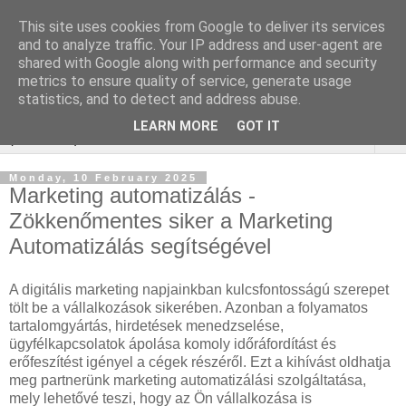
This site uses cookies from Google to deliver its services
Online marketing - Teljes
and to analyze traffic. Your IP address and user-agent are
shared with Google along with performance and security
körű marketing megoldások
metrics to ensure quality of service, generate usage
statistics, and to detect and address abuse.
LEARN MORE
GOT IT
▼
Monday, 10 February 2025
Marketing automatizálás -
Zökkenőmentes siker a Marketing
Automatizálás segítségével
A digitális marketing napjainkban kulcsfontosságú szerepet
tölt be a vállalkozások sikerében. Azonban a folyamatos
tartalomgyártás, hirdetések menedzselése,
ügyfélkapcsolatok ápolása komoly időráfordítást és
erőfeszítést igényel a cégek részéről. Ezt a kihívást oldhatja
meg partnerünk marketing automatizálási szolgáltatása,
mely lehetővé teszi, hogy az Ön vállalkozása is