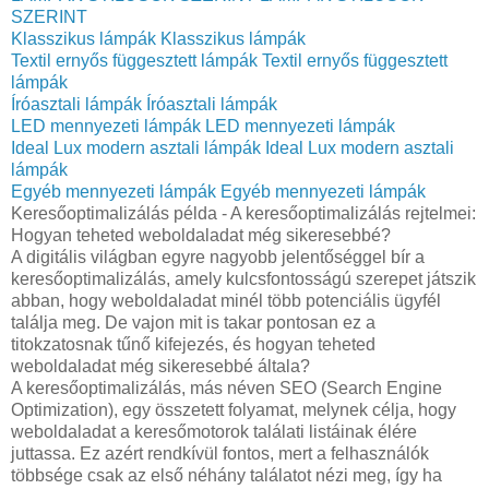
SZERINT
Klasszikus lámpák
Klasszikus lámpák
Textil ernyős függesztett lámpák
Textil ernyős függesztett
lámpák
Íróasztali lámpák
Íróasztali lámpák
LED mennyezeti lámpák
LED mennyezeti lámpák
Ideal Lux modern asztali lámpák
Ideal Lux modern asztali
lámpák
Egyéb mennyezeti lámpák
Egyéb mennyezeti lámpák
Keresőoptimalizálás példa - A keresőoptimalizálás rejtelmei:
Hogyan teheted weboldaladat még sikeresebbé?
A digitális világban egyre nagyobb jelentőséggel bír a
keresőoptimalizálás, amely kulcsfontosságú szerepet játszik
abban, hogy weboldaladat minél több potenciális ügyfél
találja meg. De vajon mit is takar pontosan ez a
titokzatosnak tűnő kifejezés, és hogyan teheted
weboldaladat még sikeresebbé általa?
A keresőoptimalizálás, más néven SEO (Search Engine
Optimization), egy összetett folyamat, melynek célja, hogy
weboldaladat a keresőmotorok találati listáinak élére
juttassa. Ez azért rendkívül fontos, mert a felhasználók
többsége csak az első néhány találatot nézi meg, így ha