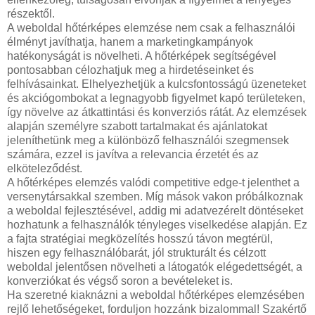
részektől.
A weboldal hőtérképes elemzése nem csak a felhasználói
élményt javíthatja, hanem a marketingkampányok
hatékonyságát is növelheti. A hőtérképek segítségével
pontosabban célozhatjuk meg a hirdetéseinket és
felhívásainkat. Elhelyezhetjük a kulcsfontosságú üzeneteket
és akciógombokat a legnagyobb figyelmet kapó területeken,
így növelve az átkattintási és konverziós rátát. Az elemzések
alapján személyre szabott tartalmakat és ajánlatokat
jeleníthetünk meg a különböző felhasználói szegmensek
számára, ezzel is javítva a relevancia érzetét és az
elköteleződést.
A hőtérképes elemzés valódi competitive edge-t jelenthet a
versenytársakkal szemben. Míg mások vakon próbálkoznak
a weboldal fejlesztésével, addig mi adatvezérelt döntéseket
hozhatunk a felhasználók tényleges viselkedése alapján. Ez
a fajta stratégiai megközelítés hosszú távon megtérül,
hiszen egy felhasználóbarát, jól strukturált és célzott
weboldal jelentősen növelheti a látogatók elégedettségét, a
konverziókat és végső soron a bevételeket is.
Ha szeretné kiaknázni a weboldal hőtérképes elemzésében
rejlő lehetőségeket, forduljon hozzánk bizalommal! Szakértő