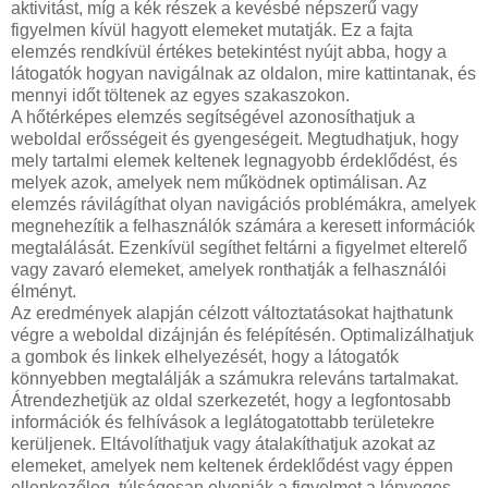
aktivitást, míg a kék részek a kevésbé népszerű vagy
figyelmen kívül hagyott elemeket mutatják. Ez a fajta
elemzés rendkívül értékes betekintést nyújt abba, hogy a
látogatók hogyan navigálnak az oldalon, mire kattintanak, és
mennyi időt töltenek az egyes szakaszokon.
A hőtérképes elemzés segítségével azonosíthatjuk a
weboldal erősségeit és gyengeségeit. Megtudhatjuk, hogy
mely tartalmi elemek keltenek legnagyobb érdeklődést, és
melyek azok, amelyek nem működnek optimálisan. Az
elemzés rávilágíthat olyan navigációs problémákra, amelyek
megnehezítik a felhasználók számára a keresett információk
megtalálását. Ezenkívül segíthet feltárni a figyelmet elterelő
vagy zavaró elemeket, amelyek ronthatják a felhasználói
élményt.
Az eredmények alapján célzott változtatásokat hajthatunk
végre a weboldal dizájnján és felépítésén. Optimalizálhatjuk
a gombok és linkek elhelyezését, hogy a látogatók
könnyebben megtalálják a számukra releváns tartalmakat.
Átrendezhetjük az oldal szerkezetét, hogy a legfontosabb
információk és felhívások a leglátogatottabb területekre
kerüljenek. Eltávolíthatjuk vagy átalakíthatjuk azokat az
elemeket, amelyek nem keltenek érdeklődést vagy éppen
ellenkezőleg, túlságosan elvonják a figyelmet a lényeges