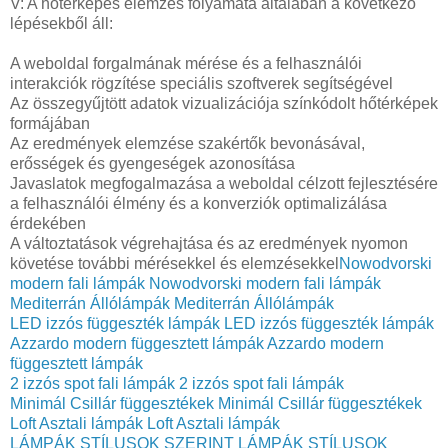
V: A hőtérképes elemzés folyamata általában a következő
lépésekből áll:
A weboldal forgalmának mérése és a felhasználói
interakciók rögzítése speciális szoftverek segítségével
Az összegyűjtött adatok vizualizációja színkódolt hőtérképek
formájában
Az eredmények elemzése szakértők bevonásával,
erősségek és gyengeségek azonosítása
Javaslatok megfogalmazása a weboldal célzott fejlesztésére
a felhasználói élmény és a konverziók optimalizálása
érdekében
A változtatások végrehajtása és az eredmények nyomon
követése további mérésekkel és elemzésekkel
Nowodvorski
modern fali lámpák
Nowodvorski modern fali lámpák
Mediterrán Állólámpák
Mediterrán Állólámpák
LED izzós függeszték lámpák
LED izzós függeszték lámpák
Azzardo modern függesztett lámpák
Azzardo modern
függesztett lámpák
2 izzós spot fali lámpák
2 izzós spot fali lámpák
Minimál Csillár függesztékek
Minimál Csillár függesztékek
Loft Asztali lámpák
Loft Asztali lámpák
LÁMPÁK STÍLUSOK SZERINT
LÁMPÁK STÍLUSOK