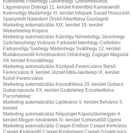
Kőérberek Péterhegy Gellérthegy Szentimreváros
Lágymányos Dobogó 11. kerület Kelenföld Kamaraerdő
Kelenvölgy Madárhegy XI. kerület Infopark Sasad Hosszúrét
Spanyolrét Nádorkert Örsöd Albertfalva Gazdagrét
Marketing automatizálás XIX. kerület 19. kerület
Wekerletelep Kispest
Marketing automatizálás Kútvölgy Németvölgy Jánoshegy
Széchenyihegy Virányos Farkasrét Istenhegy Csillebérc
Farkasvölgy Sashegy Mártonhegy Svábhegy 12. kerület
Budakeszierdő Krisztinaváros Orbánhegy Zugliget Magasút
XII. kerület Kissvábhegy
Marketing automatizálás Középső-Ferencváros Belső-
Ferencváros 9. kerület József Attila-lakótelep IX. kerület
Külső-Ferencváros
Marketing automatizálás Kossuthfalva 20. kerület Gubacs
Gubacsipuszta XX. kerület Szabótelep Erzsébetfalva
Pacsirtatelep
Marketing automatizálás Lipótváros V. kerület Belváros 5.
kerület
Marketing automatizálás Népsziget Káposztásmegyer 4.
kerület Megyer Istvántelek IV. kerület Székesdűlő Újpest
Marketing automatizálás Csepel-Erdősor Csepel-Kertváros
Csepel-Királyerdő Csepel-Királymajor Csepel-Szigetcsúcs