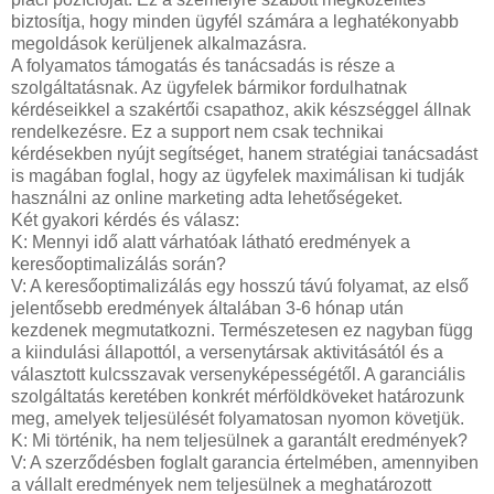
biztosítja, hogy minden ügyfél számára a leghatékonyabb
megoldások kerüljenek alkalmazásra.
A folyamatos támogatás és tanácsadás is része a
szolgáltatásnak. Az ügyfelek bármikor fordulhatnak
kérdéseikkel a szakértői csapathoz, akik készséggel állnak
rendelkezésre. Ez a support nem csak technikai
kérdésekben nyújt segítséget, hanem stratégiai tanácsadást
is magában foglal, hogy az ügyfelek maximálisan ki tudják
használni az online marketing adta lehetőségeket.
Két gyakori kérdés és válasz:
K: Mennyi idő alatt várhatóak látható eredmények a
keresőoptimalizálás során?
V: A keresőoptimalizálás egy hosszú távú folyamat, az első
jelentősebb eredmények általában 3-6 hónap után
kezdenek megmutatkozni. Természetesen ez nagyban függ
a kiindulási állapottól, a versenytársak aktivitásától és a
választott kulcsszavak versenyképességétől. A garanciális
szolgáltatás keretében konkrét mérföldköveket határozunk
meg, amelyek teljesülését folyamatosan nyomon követjük.
K: Mi történik, ha nem teljesülnek a garantált eredmények?
V: A szerződésben foglalt garancia értelmében, amennyiben
a vállalt eredmények nem teljesülnek a meghatározott