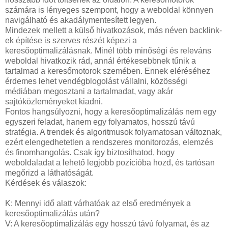
számára is lényeges szempont, hogy a weboldal könnyen
navigálható és akadálymentesített legyen.
Mindezek mellett a külső hivatkozások, más néven backlink-
ek építése is szerves részét képezi a
keresőoptimalizálásnak. Minél több minőségi és releváns
weboldal hivatkozik rád, annál értékesebbnek tűnik a
tartalmad a keresőmotorok szemében. Ennek eléréséhez
érdemes lehet vendégblogolást vállalni, közösségi
médiában megosztani a tartalmadat, vagy akár
sajtóközleményeket kiadni.
Fontos hangsúlyozni, hogy a keresőoptimalizálás nem egy
egyszeri feladat, hanem egy folyamatos, hosszú távú
stratégia. A trendek és algoritmusok folyamatosan változnak,
ezért elengedhetetlen a rendszeres monitorozás, elemzés
és finomhangolás. Csak így biztosíthatod, hogy
weboldaladat a lehető legjobb pozícióba hozd, és tartósan
megőrizd a láthatóságát.
Kérdések és válaszok:
K: Mennyi idő alatt várhatóak az első eredmények a
keresőoptimalizálás után?
V: A keresőoptimalizálás egy hosszú távú folyamat, és az