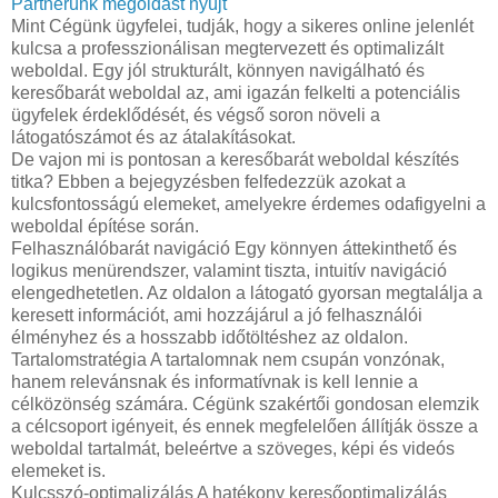
Partnerünk megoldást nyújt
Mint Cégünk ügyfelei, tudják, hogy a sikeres online jelenlét
kulcsa a professzionálisan megtervezett és optimalizált
weboldal. Egy jól strukturált, könnyen navigálható és
keresőbarát weboldal az, ami igazán felkelti a potenciális
ügyfelek érdeklődését, és végső soron növeli a
látogatószámot és az átalakításokat.
De vajon mi is pontosan a keresőbarát weboldal készítés
titka? Ebben a bejegyzésben felfedezzük azokat a
kulcsfontosságú elemeket, amelyekre érdemes odafigyelni a
weboldal építése során.
Felhasználóbarát navigáció Egy könnyen áttekinthető és
logikus menürendszer, valamint tiszta, intuitív navigáció
elengedhetetlen. Az oldalon a látogató gyorsan megtalálja a
keresett információt, ami hozzájárul a jó felhasználói
élményhez és a hosszabb időtöltéshez az oldalon.
Tartalomstratégia A tartalomnak nem csupán vonzónak,
hanem relevánsnak és informatívnak is kell lennie a
célközönség számára. Cégünk szakértői gondosan elemzik
a célcsoport igényeit, és ennek megfelelően állítják össze a
weboldal tartalmát, beleértve a szöveges, képi és videós
elemeket is.
Kulcsszó-optimalizálás A hatékony keresőoptimalizálás