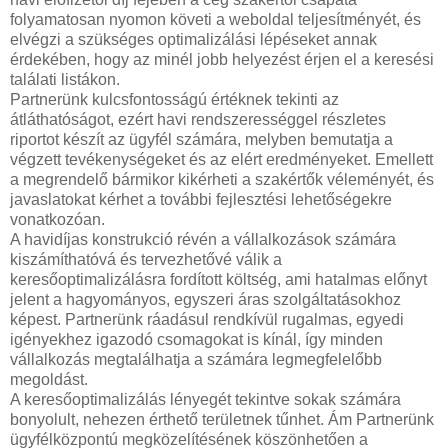
folyamatosan nyomon követi a weboldal teljesítményét, és
elvégzi a szükséges optimalizálási lépéseket annak
érdekében, hogy az minél jobb helyezést érjen el a keresési
találati listákon.
Partnerünk kulcsfontosságú értéknek tekinti az
átláthatóságot, ezért havi rendszerességgel részletes
riportot készít az ügyfél számára, melyben bemutatja a
végzett tevékenységeket és az elért eredményeket. Emellett
a megrendelő bármikor kikérheti a szakértők véleményét, és
javaslatokat kérhet a további fejlesztési lehetőségekre
vonatkozóan.
A havidíjas konstrukció révén a vállalkozások számára
kiszámíthatóvá és tervezhetővé válik a
keresőoptimalizálásra fordított költség, ami hatalmas előnyt
jelent a hagyományos, egyszeri áras szolgáltatásokhoz
képest. Partnerünk ráadásul rendkívül rugalmas, egyedi
igényekhez igazodó csomagokat is kínál, így minden
vállalkozás megtalálhatja a számára legmegfelelőbb
megoldást.
A keresőoptimalizálás lényegét tekintve sokak számára
bonyolult, nehezen érthető területnek tűnhet. Ám Partnerünk
ügyfélközpontú megközelítésének köszönhetően a