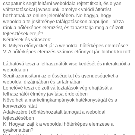
csapatunk segít feltárni weboldala rejtett titkait, és olyan
változtatásokat javasolunk, amelyek valódi áttörést
hozhatnak az online jelenlétében. Ne hagyja, hogy
weboldala teljesítménye találgatásokon alapuljon - bízza
ránk a hőtérképes elemzést, és tapasztalja meg a célzott
fejlesztések erejét!
Kérdések és válaszok:
K: Milyen előnyökkel jár a weboldal hőtérképes elemzése?
V: A hőtérképes elemzés számos előnnyel jár, többek között:
Láthatóvá teszi a felhasználók viselkedését és interakcióit a
weboldalon
Segít azonosítani az erősségeket és gyengeségeket a
weboldal dizájnjában és tartalmában
Lehetővé teszi célzott változtatások végrehajtását a
felhasználói élmény javítása érdekében
Növelheti a marketingkampányok hatékonyságát és a
konverziós rátát
Adatvezérelt döntéshozatalt támogat a weboldal
fejlesztésében
K: Hogyan zajlik a weboldal hőtérképes elemzése a
gyakorlatban?