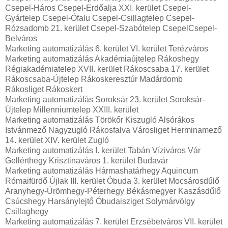
Csepel-Háros Csepel-Erdőalja XXI. kerület Csepel-
Gyártelep Csepel-Ófalu Csepel-Csillagtelep Csepel-
Rózsadomb 21. kerület Csepel-Szabótelep CsepelCsepel-
Belváros
Marketing automatizálás 6. kerület VI. kerület Terézváros
Marketing automatizálás Akadémiaújtelep Rákoshegy
Régiakadémiatelep XVII. kerület Rákoscsaba 17. kerület
Rákoscsaba-Újtelep Rákoskeresztúr Madárdomb
Rákosliget Rákoskert
Marketing automatizálás Soroksár 23. kerület Soroksár-
Újtelep Millenniumtelep XXIII. kerület
Marketing automatizálás Törökőr Kiszugló Alsórákos
Istvánmező Nagyzugló Rákosfalva Városliget Herminamező
14. kerület XIV. kerület Zugló
Marketing automatizálás I. kerület Tabán Víziváros Vár
Gellérthegy Krisztinaváros 1. kerület Budavár
Marketing automatizálás Hármashatárhegy Aquincum
Rómaifürdő Újlak III. kerület Óbuda 3. kerület Mocsárosdűlő
Aranyhegy-Ürömhegy-Péterhegy Békásmegyer Kaszásdűlő
Csúcshegy Harsánylejtő Óbudaisziget Solymárvölgy
Csillaghegy
Marketing automatizálás 7. kerület Erzsébetváros VII. kerület