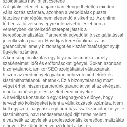
szolgáltatás havi díjért cserébe
A digitális jelenlét napjainkban elengedhetetlen minden
vállalkozás számára, azonban a weboldalak puszta
létezése már régóta nem elegendő a sikerhez. Az online
térben zajló verseny egyre intenzívebb, és ebben a
versenyben kiemelkedő szerepet játszik a
keresőoptimalizálás. Partnerünk egyedülálló szolgáltatással
jelentkezik a piacon: Havidíjas keresőoptimalizálás
garanciával, amely biztonságot és kiszámíthatóságot nyújt
ügyfelei számára.
A keresőoptimalizálás egy folyamatos munka, amely
szakértelmet, időt és erőforrásokat igényel. Sokan azonban
bizonytalanok, amikor SEO szolgáltatást választanak,
hiszen az eredmények gyakran nehezen mérhetőek és
kiszámíthatatlanok lehetnek. Ez a bizonytalanság most
véget érhet, hiszen partnerünk garanciát vállal az elvégzett
munka minőségére és az elért eredményekre.
A havidíjas konstrukció egyik legnagyobb előnye, hogy
tervezhető költségeket jelent a vállalkozások számára. Nem
kell egyszeri, nagy összegű beruházással számolni, helyette
kiszámítható, havi rendszerességű díjfizetés mellett
élvezhetik az ügyfelek a professzionális keresőoptimalizálás
előnyeit. Ez különösen vonzó lehet a kis- és