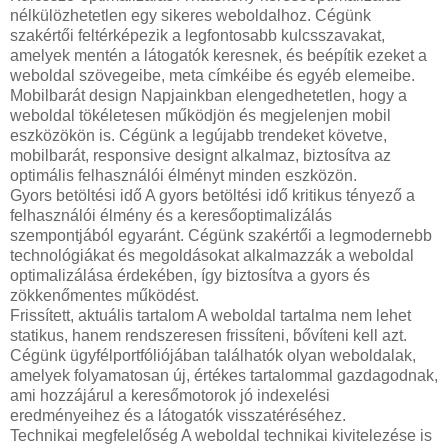
nélkülözhetetlen egy sikeres weboldalhoz. Cégünk
szakértői feltérképezik a legfontosabb kulcsszavakat,
amelyek mentén a látogatók keresnek, és beépítik ezeket a
weboldal szövegeibe, meta címkéibe és egyéb elemeibe.
Mobilbarát design Napjainkban elengedhetetlen, hogy a
weboldal tökéletesen működjön és megjelenjen mobil
eszközökön is. Cégünk a legújabb trendeket követve,
mobilbarát, responsive designt alkalmaz, biztosítva az
optimális felhasználói élményt minden eszközön.
Gyors betöltési idő A gyors betöltési idő kritikus tényező a
felhasználói élmény és a keresőoptimalizálás
szempontjából egyaránt. Cégünk szakértői a legmodernebb
technológiákat és megoldásokat alkalmazzák a weboldal
optimalizálása érdekében, így biztosítva a gyors és
zökkenőmentes működést.
Frissített, aktuális tartalom A weboldal tartalma nem lehet
statikus, hanem rendszeresen frissíteni, bővíteni kell azt.
Cégünk ügyfélportfóliójában találhatók olyan weboldalak,
amelyek folyamatosan új, értékes tartalommal gazdagodnak,
ami hozzájárul a keresőmotorok jó indexelési
eredményeihez és a látogatók visszatéréséhez.
Technikai megfelelőség A weboldal technikai kivitelezése is