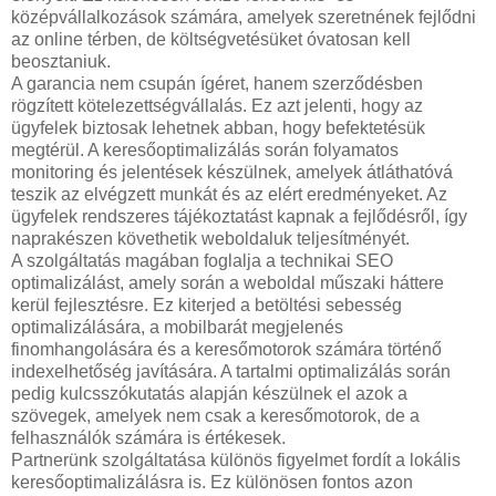
középvállalkozások számára, amelyek szeretnének fejlődni
az online térben, de költségvetésüket óvatosan kell
beosztaniuk.
A garancia nem csupán ígéret, hanem szerződésben
rögzített kötelezettségvállalás. Ez azt jelenti, hogy az
ügyfelek biztosak lehetnek abban, hogy befektetésük
megtérül. A keresőoptimalizálás során folyamatos
monitoring és jelentések készülnek, amelyek átláthatóvá
teszik az elvégzett munkát és az elért eredményeket. Az
ügyfelek rendszeres tájékoztatást kapnak a fejlődésről, így
naprakészen követhetik weboldaluk teljesítményét.
A szolgáltatás magában foglalja a technikai SEO
optimalizálást, amely során a weboldal műszaki háttere
kerül fejlesztésre. Ez kiterjed a betöltési sebesség
optimalizálására, a mobilbarát megjelenés
finomhangolására és a keresőmotorok számára történő
indexelhetőség javítására. A tartalmi optimalizálás során
pedig kulcsszókutatás alapján készülnek el azok a
szövegek, amelyek nem csak a keresőmotorok, de a
felhasználók számára is értékesek.
Partnerünk szolgáltatása különös figyelmet fordít a lokális
keresőoptimalizálásra is. Ez különösen fontos azon