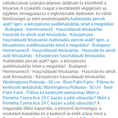
vállalkozások számára teljesen átlátható és követhető a
folyamat. A szakértői csapat a kezdetektől végigkíséri az
ügyfelet, elmagyarázza a legfontosabb lépéseket, és vállal
felelősséget az elért eredményekért.
Autóeladás percek
alatt? Igen, a készpénzes autófelvásárlás lehet a megoldás!
- Budapest - Herminamező - Használtautó felvásárlás -
Használt és sérült autó felvásárlás - Készpénzes
használtautó felvásárlás
Autóeladás percek alatt? Igen, a
készpénzes autófelvásárlás lehet a megoldás! - Budapest -
Herminamező - Használtautó felvásárlás - Használt és sérült
autó felvásárlás - Készpénzes használtautó felvásárlás
Autóeladás percek alatt? Igen, a készpénzes
autófelvásárlás lehet a megoldás! - Budapest -
Herminamező - Használtautó felvásárlás - Használt és sérült
autó felvásárlás - Készpénzes használtautó felvásárlás
Washingtonia Robusta - 50 cm - Best Palm Farm - Pálma és
kertészeti webáruház
Washingtonia Robusta - 50 cm - Best
Palm Farm - Pálma és kertészeti webáruház
Miért a
Remeha Tzerra Ace 24 C kazán a jobb választás?
Miért a
Remeha Tzerra Ace 24 C kazán a jobb választás?
A
magasabb fűtési kapacitás, a korszerű technológia, a
moduláris kialakítás és a kedvező ár-érték arány mind a