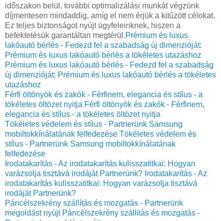
időszakon belül, további optimalizálási munkát végzünk
díjmentesen mindaddig, amíg el nem érjük a kitűzött célokat.
Ez teljes biztonságot nyújt ügyfeleinknek, hiszen a
befektetésük garantáltan megtérül.
Prémium és luxus
lakóautó bérlés - Fedezd fel a szabadság új dimenzióját:
Prémium és luxus lakóautó bérlés a tökéletes utazáshoz
Prémium és luxus lakóautó bérlés - Fedezd fel a szabadság
új dimenzióját: Prémium és luxus lakóautó bérlés a tökéletes
utazáshoz
Férfi öltönyök és zakók - Férfinem, elegancia és stílus - a
tökéletes öltözet nyitja
Férfi öltönyök és zakók - Férfinem,
elegancia és stílus - a tökéletes öltözet nyitja
Tökéletes védelem és stílus - Partnerünk Samsung
mobiltokkínálatának felfedezése
Tökéletes védelem és
stílus - Partnerünk Samsung mobiltokkínálatának
felfedezése
Irodatakarítás - Az irodatakarítás kulisszatitkai: Hogyan
varázsolja tisztává irodáját Partnerünk?
Irodatakarítás - Az
irodatakarítás kulisszatitkai: Hogyan varázsolja tisztává
irodáját Partnerünk?
Páncélszekrény szállítás és mozgatás - Partnerünk
megoldást nyújt
Páncélszekrény szállítás és mozgatás -