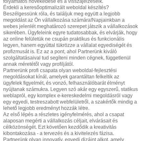
folyamatos növekedése és a visszajelzéseik.
Érdekli a keresőoptimalizált weboldal készítés?
Beszélgessünk róla, és találjuk meg együtt a legjobb
megoldást az Ön vállalkozása számára!Napjainkban a
webes jelenlét meghatározó szerepet játszik a vállalkozások
sikerében. Ügyfeleink egyre tudatosabbak, és elvárják, hogy
az online felületük ne csupán praktikus és funkcionális
legyen, hanem egyúttal tükrözze a vállalat egyediségét és
profizmusát is. Ez az a pont, ahol Partnerünk kiváló
szolgáltatásaival tud segíteni minden cégnek, függetlenül
annak méretétől vagy profiljától.
Partnerünk profi csapata olyan weboldal-fejlesztési
megoldásokat kínál, amelyek garantáltan felkeltik az
ügyfelek figyelmét, és vonzó, felhasználóbarát élményt
nyújtanak számukra. Legyen szó akár egy egyszerű, statikus
weblapról, egy komplex e-kereskedelmi megoldásról vagy
egy egyedi, testreszabott webfelületről, a szakértők mindig a
lehető legjobb eredményt hozzák létre.
Az első lépés a részletes igényfelmérés, ahol a csapat
alaposan megérti a vállalkozás céljait, elvárásait és
célközönségét. Ezt követően kezdődik a kreativitás
kibontakozása - a tervezés és a kivitelezés fázisa.
Partnerünk olyan innovatív, egyedi dizájnt alkot, amely