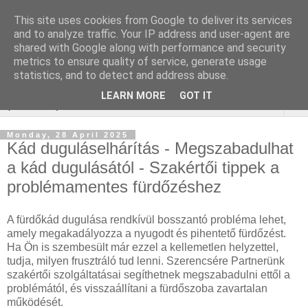
This site uses cookies from Google to deliver its services
Online marketing - Teljes
and to analyze traffic. Your IP address and user-agent are
shared with Google along with performance and security
körű marketing megoldások
metrics to ensure quality of service, generate usage
statistics, and to detect and address abuse.
LEARN MORE
GOT IT
▼
Monday, 28 April 2025
Kád duguláselhárítás - Megszabadulhat
a kád dugulásától - Szakértői tippek a
problémamentes fürdőzéshez
A fürdőkád dugulása rendkívül bosszantó probléma lehet,
amely megakadályozza a nyugodt és pihentető fürdőzést.
Ha Ön is szembesült már ezzel a kellemetlen helyzettel,
tudja, milyen frusztráló tud lenni. Szerencsére Partnerünk
szakértői szolgáltatásai segíthetnek megszabadulni ettől a
problémától, és visszaállítani a fürdőszoba zavartalan
működését.