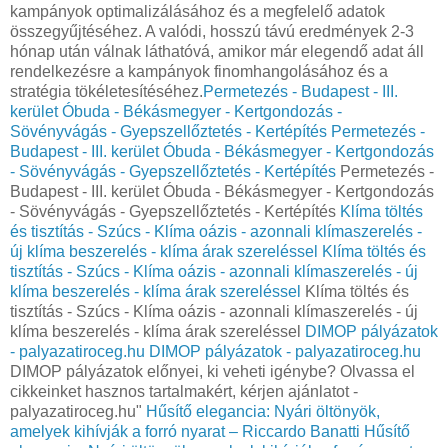
kampányok optimalizálásához és a megfelelő adatok
összegyűjtéséhez. A valódi, hosszú távú eredmények 2-3
hónap után válnak láthatóvá, amikor már elegendő adat áll
rendelkezésre a kampányok finomhangolásához és a
stratégia tökéletesítéséhez.
Permetezés - Budapest - III.
kerület Óbuda - Békásmegyer - Kertgondozás -
Sövényvágás - Gyepszellőztetés - Kertépítés
Permetezés -
Budapest - III. kerület Óbuda - Békásmegyer - Kertgondozás
- Sövényvágás - Gyepszellőztetés - Kertépítés
Permetezés -
Budapest - III. kerület Óbuda - Békásmegyer - Kertgondozás
- Sövényvágás - Gyepszellőztetés - Kertépítés
Klíma töltés
és tisztítás - Szúcs - Klíma oázis - azonnali klímaszerelés -
új klíma beszerelés - klíma árak szereléssel
Klíma töltés és
tisztítás - Szúcs - Klíma oázis - azonnali klímaszerelés - új
klíma beszerelés - klíma árak szereléssel
Klíma töltés és
tisztítás - Szúcs - Klíma oázis - azonnali klímaszerelés - új
klíma beszerelés - klíma árak szereléssel
DIMOP pályázatok
- palyazatiroceg.hu
DIMOP pályázatok - palyazatiroceg.hu
DIMOP pályázatok előnyei, ki veheti igénybe? Olvassa el
cikkeinket hasznos tartalmakért, kérjen ajánlatot -
palyazatiroceg.hu"
Hűsítő elegancia: Nyári öltönyök,
amelyek kihívják a forró nyarat – Riccardo Banatti
Hűsítő