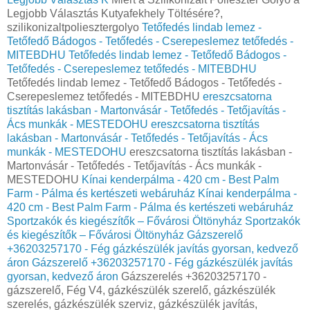
Legjobb Választás Kutyafekhely Töltésére?,
szilikonizaltpoliesztergolyo
Tetőfedés lindab lemez -
Tetőfedő Bádogos - Tetőfedés - Cserepeslemez tetőfedés -
MITEBDHU
Tetőfedés lindab lemez - Tetőfedő Bádogos -
Tetőfedés - Cserepeslemez tetőfedés - MITEBDHU
Tetőfedés lindab lemez - Tetőfedő Bádogos - Tetőfedés -
Cserepeslemez tetőfedés - MITEBDHU
ereszcsatorna
tisztítás lakásban - Martonvásár - Tetőfedés - Tetőjavítás -
Ács munkák - MESTEDOHU
ereszcsatorna tisztítás
lakásban - Martonvásár - Tetőfedés - Tetőjavítás - Ács
munkák - MESTEDOHU
ereszcsatorna tisztítás lakásban -
Martonvásár - Tetőfedés - Tetőjavítás - Ács munkák -
MESTEDOHU
Kínai kenderpálma - 420 cm - Best Palm
Farm - Pálma és kertészeti webáruház
Kínai kenderpálma -
420 cm - Best Palm Farm - Pálma és kertészeti webáruház
Sportzakók és kiegészítők – Fővárosi Öltönyház
Sportzakók
és kiegészítők – Fővárosi Öltönyház
Gázszerelő
+36203257170 - Fég gázkészülék javítás gyorsan, kedvező
áron
Gázszerelő +36203257170 - Fég gázkészülék javítás
gyorsan, kedvező áron
Gázszerelés +36203257170 -
gázszerelő, Fég V4, gázkészülék szerelő, gázkészülék
szerelés, gázkészülék szerviz, gázkészülék javítás,