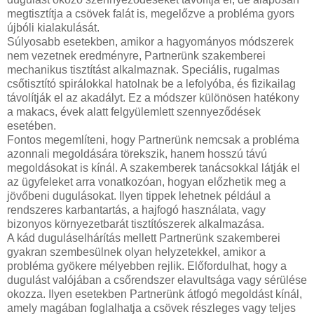
megtisztítja a csövek falát is, megelőzve a probléma gyors
újbóli kialakulását.
Súlyosabb esetekben, amikor a hagyományos módszerek
nem vezetnek eredményre, Partnerünk szakemberei
mechanikus tisztítást alkalmaznak. Speciális, rugalmas
csőtisztító spirálokkal hatolnak be a lefolyóba, és fizikailag
távolítják el az akadályt. Ez a módszer különösen hatékony
a makacs, évek alatt felgyülemlett szennyeződések
esetében.
Fontos megemlíteni, hogy Partnerünk nemcsak a probléma
azonnali megoldására törekszik, hanem hosszú távú
megoldásokat is kínál. A szakemberek tanácsokkal látják el
az ügyfeleket arra vonatkozóan, hogyan előzhetik meg a
jövőbeni dugulásokat. Ilyen tippek lehetnek például a
rendszeres karbantartás, a hajfogó használata, vagy
bizonyos környezetbarát tisztítószerek alkalmazása.
A kád duguláselhárítás mellett Partnerünk szakemberei
gyakran szembesülnek olyan helyzetekkel, amikor a
probléma gyökere mélyebben rejlik. Előfordulhat, hogy a
dugulást valójában a csőrendszer elavultsága vagy sérülése
okozza. Ilyen esetekben Partnerünk átfogó megoldást kínál,
amely magában foglalhatja a csövek részleges vagy teljes