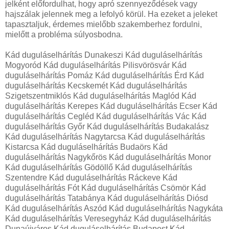
jelként előfordulhat, hogy apró szennyeződések vagy
hajszálak jelennek meg a lefolyó körül. Ha ezeket a jeleket
tapasztaljuk, érdemes mielőbb szakemberhez fordulni,
mielőtt a probléma súlyosbodna.
Kád duguláselhárítás Dunakeszi Kád duguláselhárítás
Mogyoród Kád duguláselhárítás Pilisvörösvár Kád
duguláselhárítás Pomáz Kád duguláselhárítás Érd Kád
duguláselhárítás Kecskemét Kád duguláselhárítás
Szigetszentmiklós Kád duguláselhárítás Maglód Kád
duguláselhárítás Kerepes Kád duguláselhárítás Ecser Kád
duguláselhárítás Cegléd Kád duguláselhárítás Vác Kád
duguláselhárítás Győr Kád duguláselhárítás Budakalász
Kád duguláselhárítás Nagytarcsa Kád duguláselhárítás
Kistarcsa Kád duguláselhárítás Budaörs Kád
duguláselhárítás Nagykőrös Kád duguláselhárítás Monor
Kád duguláselhárítás Gödöllő Kád duguláselhárítás
Szentendre Kád duguláselhárítás Ráckeve Kád
duguláselhárítás Fót Kád duguláselhárítás Csömör Kád
duguláselhárítás Tatabánya Kád duguláselhárítás Diósd
Kád duguláselhárítás Aszód Kád duguláselhárítás Nagykáta
Kád duguláselhárítás Veresegyház Kád duguláselhárítás
Dunaújváros Kád duguláselhárítás Budapest Kád