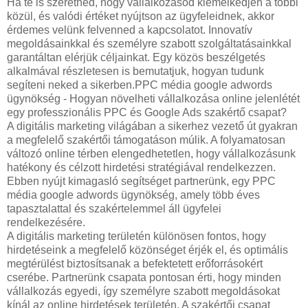
Ha te is szeretnéd, hogy vállalkozásod kiemelkedjen a többi
közül, és valódi értéket nyújtson az ügyfeleidnek, akkor
érdemes velünk felvenned a kapcsolatot. Innovatív
megoldásainkkal és személyre szabott szolgáltatásainkkal
garantáltan elérjük céljainkat. Egy közös beszélgetés
alkalmával részletesen is bemutatjuk, hogyan tudunk
segíteni neked a sikerben.PPC média google adwords
ügynökség - Hogyan növelheti vállalkozása online jelenlétét
egy professzionális PPC és Google Ads szakértő csapat?
A digitális marketing világában a sikerhez vezető út gyakran
a megfelelő szakértői támogatáson múlik. A folyamatosan
változó online térben elengedhetetlen, hogy vállalkozásunk
hatékony és célzott hirdetési stratégiával rendelkezzen.
Ebben nyújt kimagasló segítséget partnerünk, egy PPC
média google adwords ügynökség, amely több éves
tapasztalattal és szakértelemmel áll ügyfelei
rendelkezésére.
A digitális marketing területén különösen fontos, hogy
hirdetéseink a megfelelő közönséget érjék el, és optimális
megtérülést biztosítsanak a befektetett erőforrásokért
cserébe. Partnerünk csapata pontosan érti, hogy minden
vállalkozás egyedi, így személyre szabott megoldásokat
kínál az online hirdetések területén. A szakértői csapat