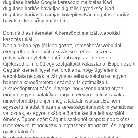
duguláselhárítás Google keresőoptimalizálás Kád
duguláselhárítás havidíjas digitális ügynökség Kád
duguláselhárítás havidíjas linképítés Kád duguláselhárítás
havidíjas keresőoptimalizálás
Domináld az internetet: A keresőoptimalizált weboldal
készítés titkai
Napjainkban egy jól kidolgozott, keresőbarát weboldal
elengedhetetlen a vállalkozás sikeréhez. Hiszen a
potenciális ügyfelek döntő többsége az interneten
tájékozódik, mielőtt egy szolgáltatót választana. Éppen ezért
Cégünk kiemelt figyelmet fordít arra, hogy ügyfeleink
weboldala ne csak látványos és felhasználóbarát legyen,
hanem a keresőmotorok számára is optimalizált.
A keresőoptimalizálás lényege, hogy weboldalad olyan
módon legyen kialakítva, hogy a releváns kulcsszavakra
minél előrébb jelenjen meg a találati listában. Ez nem
egyszerű feladat, hiszen a keresőalgoritmusok folyamatosan
változnak, és egyre inkább előtérbe kerül a felhasználói
élmény. Éppen ezért Cégünk szakértői csapata naprakész
ismeretekkel rendelkezik a legfrissebb trendekről és legjobb
gyakorlatokról.
Elsőként minden projektnél alapos keresőszó-kutatást