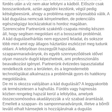
fürdés után a víz nem akar lefolyni a kádból. Először csak
bosszankodunk, aztán aggódni kezdünk, végül pedig
kétségbeesünk, ahogy a probléma egyre súlyosabbá válik. A
kád dugulása nemcsak kényelmetlen, de potenciális
egészségügyi kockázatokat is hordoz magában.
Szerencsére Partnerünk szakértői csapata mindig készen
áll, hogy segítsen megoldani ezt a bosszantó problémát.
A kád duguláselhárítás nem egyszerű feladat, és sokszor
több mint amit egy átlagos háztartási eszközzel meg tudunk
oldani. A lefolyóban összegyűlt hajszálak,
szappanmaradványok, és egyéb szennyeződések idővel
olyan masszív dugót képezhetnek, ami professzionális
beavatkozást igényel. Partnerünk évtizedes tapasztalattal
rendelkezik ezen a területen, és a legmodernebb
technológiákat alkalmazza a problémák gyors és hatékony
megoldására.
De mi is okozza valójában a kád dugulását? A leggyakoribb
ok természetesen a hajhullás. Fürdés vagy hajmosás
közben rengeteg hajszál kerül a lefolyóba, amelyek
összecsomósodva akadályozzák a víz szabad áramlását.
Emellett a szappan- és samponmaradványok, illetve a bőrről
leváló elhalt hámsejtek is hozzájárulnak a dugulás