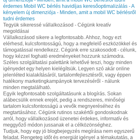
érdemes
Mobil WC bérlés havidíjas keresőoptimalizálás - A
kényelem új dimenziója - Minden, amit a mobil WC bérlésről
tudni érdemes
Tegyük sikeressé vállalkozásod - Cégünk kreatív
megoldásai
Vállalkozásod sikere a legfontosabb. Ahhoz, hogy ezt
elérhesd, kulcsfontosságú, hogy a megfelelő eszközökkel és
támogatással rendelkezz. Cégünk erre szakosodott - célunk,
hogy kézzel fogható eredményeket hozzunk számodra.
Széles szolgáltatási palettánk lehetővé teszi, hogy minden
igényedet egy helyen kielégítsük. Legyen szó akár online
jelenléted kialakításáról, tartalomfejlesztésről, vagy éppen
hatékony marketingkampányok tervezéséről - nálunk
minden megtalálható.
Egyik legfontosabb szolgáltatásunk a blogírás. Sokan
alábecsülik ennek erejét, pedig a rendszeres, minőségi
tartalom kulcsfontosságú a vevők megnyeréséhez és
megtartásához. Cégünk rutinos szakértői gondoskodnak
arról, hogy vállalkozásod üzenetei érdekes, informatív és
meggyőző módon jussanak el a célközönséghez.
Tudjuk, hogy egy jó blogbejegyzés megírása nem egyszerű
feladat. Rengeteg időt és energiát igényel a témakutatás, a