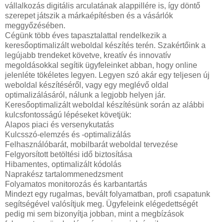
vállalkozás digitális arculatának alappillére is, így döntő
szerepet játszik a márkaépítésben és a vásárlók
meggyőzésében.
Cégünk több éves tapasztalattal rendelkezik a
keresőoptimalizált weboldal készítés terén. Szakértőink a
legújabb trendeket követve, kreatív és innovatív
megoldásokkal segítik ügyfeleinket abban, hogy online
jelenléte tökéletes legyen. Legyen szó akár egy teljesen új
weboldal készítéséről, vagy egy meglévő oldal
optimalizálásáról, nálunk a legjobb helyen jár.
Keresőoptimalizált weboldal készítésünk során az alábbi
kulcsfontosságú lépéseket követjük:
Alapos piaci és versenykutatás
Kulcsszó-elemzés és -optimalizálás
Felhasználóbarát, mobilbarát weboldal tervezése
Felgyorsított betöltési idő biztosítása
Hibamentes, optimalizált kódolás
Naprakész tartalommenedzsment
Folyamatos monitorozás és karbantartás
Mindezt egy rugalmas, bevált folyamatban, profi csapatunk
segítségével valósítjuk meg. Ügyfeleink elégedettségét
pedig mi sem bizonyítja jobban, mint a megbízások