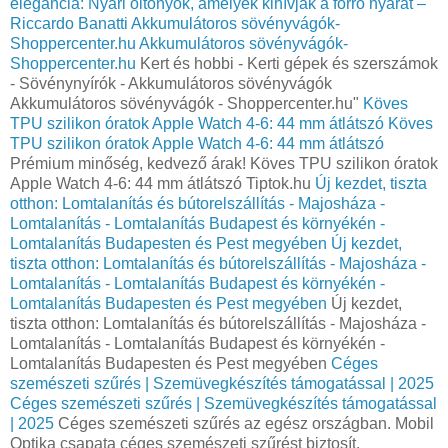
elegancia: Nyári öltönyök, amelyek kihívják a forró nyarat –
Riccardo Banatti
Akkumulátoros sövényvágók-
Shoppercenter.hu
Akkumulátoros sövényvágók-
Shoppercenter.hu
Kert és hobbi - Kerti gépek és szerszámok
- Sövénynyírók - Akkumulátoros sövényvágók
Akkumulátoros sövényvágók - Shoppercenter.hu"
Köves
TPU szilikon óratok Apple Watch 4-6: 44 mm átlátszó
Köves
TPU szilikon óratok Apple Watch 4-6: 44 mm átlátszó
Prémium minőség, kedvező árak! Köves TPU szilikon óratok
Apple Watch 4-6: 44 mm átlátszó Tiptok.hu
Új kezdet, tiszta
otthon: Lomtalanítás és bútorelszállítás - Majosháza -
Lomtalanítás - Lomtalanítás Budapest és környékén -
Lomtalanítás Budapesten és Pest megyében
Új kezdet,
tiszta otthon: Lomtalanítás és bútorelszállítás - Majosháza -
Lomtalanítás - Lomtalanítás Budapest és környékén -
Lomtalanítás Budapesten és Pest megyében
Új kezdet,
tiszta otthon: Lomtalanítás és bútorelszállítás - Majosháza -
Lomtalanítás - Lomtalanítás Budapest és környékén -
Lomtalanítás Budapesten és Pest megyében
Céges
szemészeti szűrés | Szemüvegkészítés támogatással | 2025
Céges szemészeti szűrés | Szemüvegkészítés támogatással
| 2025
Céges szemészeti szűrés az egész országban. Mobil
Optika csapata céges szemészeti szűrést biztosít,