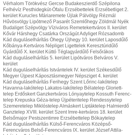
Vérhalom Törökvész Gercse Budakeszierdő Szépilona
Felhévíz Pesthidegkút-Ófalu Erzsébettelek Erzsébetliget 2.
kerület Kurucles Máriaremete Újlak Pálvölgy Rézmál
Hűvösvölgy Lipótmező Pasarét Szemlőhegy Zöldmál Nyék
Budaliget Szépvölgy Víziváros Remetekertváros II. kerület
Kővár Hárshegy Csatárka Országút Adyliget Rózsadomb
Kád duguláselhárítás Óhegy Újhegy 10. kerület Laposdűlő
Kőbánya-Kertváros Népliget Ligettelek Keresztúridűlő
Gyárdűlő X. kerület Kúttó Téglagyárdűlő Felsőrákos
Kád duguláselhárítás 5. kerület Lipótváros Belváros V.
kerület
Kád duguláselhárítás Istvántelek IV. kerület Székesdűlő
Megyer Újpest Káposztásmegyer Népsziget 4. kerület
Kád duguláselhárítás Ferihegy Szent Lőrinc-lakótelep
Havanna-lakótelep Lakatos-lakótelep Bélatelep Gloriett-
telep Erdőskert Ganzkertváros Lónyaytelep Kossuth Ferenc-
telep Krepuska Géza-telep Újpéteritelep Rendessytelep
Szemeretelep Miklóstelep Almáskert Liptáktelep Halmierdő
Ganztelep XVIII. kerület Szent Imre-kertváros 18. kerület
Belsőmajor Pestszentimre Erzsébettelep Bókaytelep
Kád duguláselhárítás Külső-Ferencváros Középső-
Ferencváros Belső-Ferencváros IX. kerület József Attila-