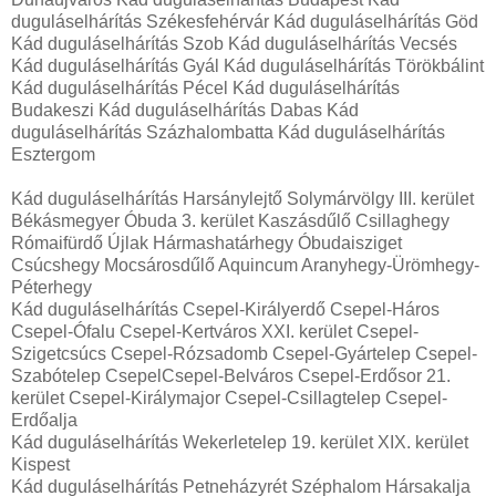
duguláselhárítás Székesfehérvár Kád duguláselhárítás Göd
Kád duguláselhárítás Szob Kád duguláselhárítás Vecsés
Kád duguláselhárítás Gyál Kád duguláselhárítás Törökbálint
Kád duguláselhárítás Pécel Kád duguláselhárítás
Budakeszi Kád duguláselhárítás Dabas Kád
duguláselhárítás Százhalombatta Kád duguláselhárítás
Esztergom
Kád duguláselhárítás Harsánylejtő Solymárvölgy III. kerület
Békásmegyer Óbuda 3. kerület Kaszásdűlő Csillaghegy
Rómaifürdő Újlak Hármashatárhegy Óbudaisziget
Csúcshegy Mocsárosdűlő Aquincum Aranyhegy-Ürömhegy-
Péterhegy
Kád duguláselhárítás Csepel-Királyerdő Csepel-Háros
Csepel-Ófalu Csepel-Kertváros XXI. kerület Csepel-
Szigetcsúcs Csepel-Rózsadomb Csepel-Gyártelep Csepel-
Szabótelep CsepelCsepel-Belváros Csepel-Erdősor 21.
kerület Csepel-Királymajor Csepel-Csillagtelep Csepel-
Erdőalja
Kád duguláselhárítás Wekerletelep 19. kerület XIX. kerület
Kispest
Kád duguláselhárítás Petneházyrét Széphalom Hársakalja