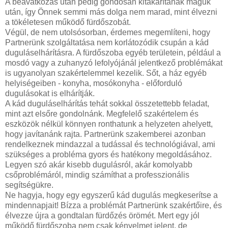
A beavatkozás után pedig gondosan kitakarítanak maguk
után, így Önnek semmi más dolga nem marad, mint élvezni
a tökéletesen működő fürdőszobát.
Végül, de nem utolsósorban, érdemes megemlíteni, hogy
Partnerünk szolgáltatása nem korlátozódik csupán a kád
duguláselhárításra. A fürdőszoba egyéb területein, például a
mosdó vagy a zuhanyzó lefolyójánál jelentkező problémákat
is ugyanolyan szakértelemmel kezelik. Sőt, a ház egyéb
helyiségeiben - konyha, mosókonyha - előforduló
dugulásokat is elhárítják.
A kád duguláselhárítás tehát sokkal összetettebb feladat,
mint azt elsőre gondolnánk. Megfelelő szakértelem és
eszközök nélkül könnyen ronthatunk a helyzeten ahelyett,
hogy javítanánk rajta. Partnerünk szakemberei azonban
rendelkeznek mindazzal a tudással és technológiával, ami
szükséges a probléma gyors és hatékony megoldásához.
Legyen szó akár kisebb dugulásról, akár komolyabb
csőproblémáról, mindig számíthat a professzionális
segítségükre.
Ne hagyja, hogy egy egyszerű kád dugulás megkeserítse a
mindennapjait! Bízza a problémát Partnerünk szakértőire, és
élvezze újra a gondtalan fürdőzés örömét. Mert egy jól
működő fürdőszoba nem csak kényelmet jelent, de