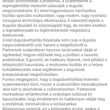
Miután azonosították a problémát, a szakemberek a
legmegfelelőbb módszert választják a dugulás
megszüntetésére. Ez lehet hagyományos mechanikus
tisztítás speciális eszközökkel, vagy modern, nagy nyomású
vízsugaras technológia alkalmazása. A választott eljárás a
dugulás típusától és súlyosságától függ, de minden esetben
a leghatékonyabb és legkíméletesebb megoldásra
törekszenek.
A kád duguláselhárítás folyamata nem csak a dugulás
megszüntetéséről szól, hanem a megelőzésről is.
Partnerünk szakemberei hasznos tanácsokkal látják el
ügyfeleiket, hogyan előzhetik meg a jövőben a hasonló
problémákat. Egyszerű, de hatékony lépések, mint például a
lefolyószűrő használata, a rendszeres tisztítás és a helyes
hulladékkezelés sokat segíthetnek a dugulások
kialakulásának megelőzésében.
Fontos megjegyezni, hogy a duguláselhárítást érdemes
szakemberekre bízni, hiszen a szakszerűtlen beavatkozások
akár kárt is okozhatnak a csőrendszerben. Partnerünk
munkatársai rendelkeznek a szükséges tudással és
tapasztalattal, hogy kíméletesen és hatékonyan oldják meg
a problémát, minimalizálva a kockázatokat.
Mindannyian ismerjük azt a kellemetlen érzést, amikor a