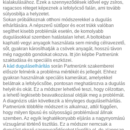
kialakulásához. Ezek a szennyeződések idővel egy zsíros,
ragacsos réteget képeznek a lefolyócső falán, ami tovább
súlyosbítja a helyzetet.
Sokan próbálkoznak otthoni módszerekkel a dugulás
elhárítására. A népszerű sütőpor és ecet trükk valóban
segíthet kisebb problémák esetén, de komolyabb
dugulásokkal szemben hatástalan lehet. A boltokban
kapható vegyi anyagok használata sem mindig célravezető,
sőt, gyakran károsíthatják a csövek anyagát, hosszú távon
még nagyobb gondokat okozva. Itt jön képbe Partnerünk
szaktudása és speciális eszközei.
A
kád duguláselhárítás
során Partnerünk szakemberei
először felmérik a probléma mértékét és jellegét. Ehhez
gyakran használnak speciális kamerákat, amelyekkel
belátnak a lefolyócsőbe, pontosan meghatározva a dugulás
helyét és okát. Ez a módszer lehetővé teszi, hogy célzottan,
a lehető legkisebb beavatkozással oldják meg a problémát.
A diagnózis után következik a tényleges duguláselhárítás.
Partnerünk többféle módszert is alkalmaz, attól függően,
hogy milyen típusú és súlyosságú problémával állnak
szemben. Az egyik leghatékonyabb eljárás a nagynyomású
vízsugárral történő tisztítás. Ez a módszer nemcsak a
dugulást okozó szennyeződéseket távolítja el, de alaposan