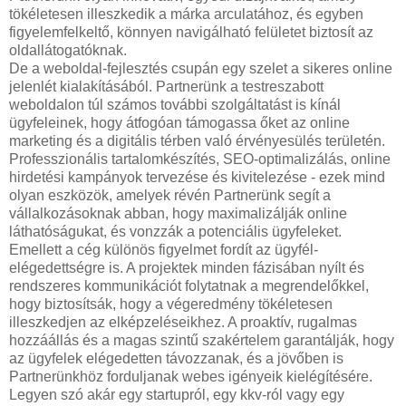
tökéletesen illeszkedik a márka arculatához, és egyben
figyelemfelkeltő, könnyen navigálható felületet biztosít az
oldallátogatóknak.
De a weboldal-fejlesztés csupán egy szelet a sikeres online
jelenlét kialakításából. Partnerünk a testreszabott
weboldalon túl számos további szolgáltatást is kínál
ügyfeleinek, hogy átfogóan támogassa őket az online
marketing és a digitális térben való érvényesülés területén.
Professzionális tartalomkészítés, SEO-optimalizálás, online
hirdetési kampányok tervezése és kivitelezése - ezek mind
olyan eszközök, amelyek révén Partnerünk segít a
vállalkozásoknak abban, hogy maximalizálják online
láthatóságukat, és vonzzák a potenciális ügyfeleket.
Emellett a cég különös figyelmet fordít az ügyfél-
elégedettségre is. A projektek minden fázisában nyílt és
rendszeres kommunikációt folytatnak a megrendelőkkel,
hogy biztosítsák, hogy a végeredmény tökéletesen
illeszkedjen az elképzeléseikhez. A proaktív, rugalmas
hozzáállás és a magas szintű szakértelem garantálják, hogy
az ügyfelek elégedetten távozzanak, és a jövőben is
Partnerünkhöz forduljanak webes igényeik kielégítésére.
Legyen szó akár egy startupról, egy kkv-ról vagy egy