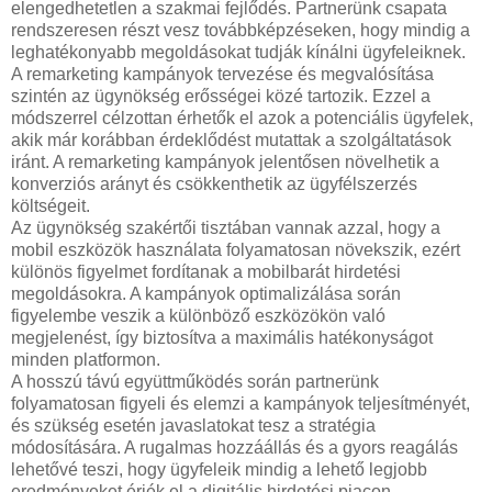
elengedhetetlen a szakmai fejlődés. Partnerünk csapata
rendszeresen részt vesz továbbképzéseken, hogy mindig a
leghatékonyabb megoldásokat tudják kínálni ügyfeleiknek.
A remarketing kampányok tervezése és megvalósítása
szintén az ügynökség erősségei közé tartozik. Ezzel a
módszerrel célzottan érhetők el azok a potenciális ügyfelek,
akik már korábban érdeklődést mutattak a szolgáltatások
iránt. A remarketing kampányok jelentősen növelhetik a
konverziós arányt és csökkenthetik az ügyfélszerzés
költségeit.
Az ügynökség szakértői tisztában vannak azzal, hogy a
mobil eszközök használata folyamatosan növekszik, ezért
különös figyelmet fordítanak a mobilbarát hirdetési
megoldásokra. A kampányok optimalizálása során
figyelembe veszik a különböző eszközökön való
megjelenést, így biztosítva a maximális hatékonyságot
minden platformon.
A hosszú távú együttműködés során partnerünk
folyamatosan figyeli és elemzi a kampányok teljesítményét,
és szükség esetén javaslatokat tesz a stratégia
módosítására. A rugalmas hozzáállás és a gyors reagálás
lehetővé teszi, hogy ügyfeleik mindig a lehető legjobb
eredményeket érjék el a digitális hirdetési piacon.