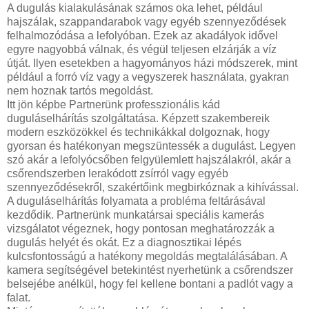
A dugulás kialakulásának számos oka lehet, például
hajszálak, szappandarabok vagy egyéb szennyeződések
felhalmozódása a lefolyóban. Ezek az akadályok idővel
egyre nagyobbá válnak, és végül teljesen elzárják a víz
útját. Ilyen esetekben a hagyományos házi módszerek, mint
például a forró víz vagy a vegyszerek használata, gyakran
nem hoznak tartós megoldást.
Itt jön képbe Partnerünk professzionális kád
duguláselhárítás szolgáltatása. Képzett szakembereik
modern eszközökkel és technikákkal dolgoznak, hogy
gyorsan és hatékonyan megszüntessék a dugulást. Legyen
szó akár a lefolyócsőben felgyülemlett hajszálakról, akár a
csőrendszerben lerakódott zsírról vagy egyéb
szennyeződésekről, szakértőink megbirkóznak a kihívással.
A duguláselhárítás folyamata a probléma feltárásával
kezdődik. Partnerünk munkatársai speciális kamerás
vizsgálatot végeznek, hogy pontosan meghatározzák a
dugulás helyét és okát. Ez a diagnosztikai lépés
kulcsfontosságú a hatékony megoldás megtalálásában. A
kamera segítségével betekintést nyerhetünk a csőrendszer
belsejébe anélkül, hogy fel kellene bontani a padlót vagy a
falat.