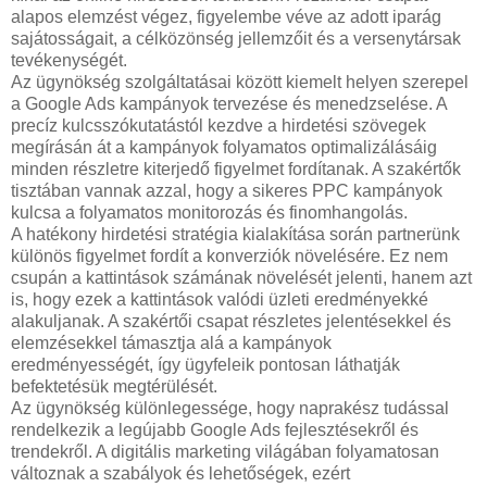
alapos elemzést végez, figyelembe véve az adott iparág
sajátosságait, a célközönség jellemzőit és a versenytársak
tevékenységét.
Az ügynökség szolgáltatásai között kiemelt helyen szerepel
a Google Ads kampányok tervezése és menedzselése. A
precíz kulcsszókutatástól kezdve a hirdetési szövegek
megírásán át a kampányok folyamatos optimalizálásáig
minden részletre kiterjedő figyelmet fordítanak. A szakértők
tisztában vannak azzal, hogy a sikeres PPC kampányok
kulcsa a folyamatos monitorozás és finomhangolás.
A hatékony hirdetési stratégia kialakítása során partnerünk
különös figyelmet fordít a konverziók növelésére. Ez nem
csupán a kattintások számának növelését jelenti, hanem azt
is, hogy ezek a kattintások valódi üzleti eredményekké
alakuljanak. A szakértői csapat részletes jelentésekkel és
elemzésekkel támasztja alá a kampányok
eredményességét, így ügyfeleik pontosan láthatják
befektetésük megtérülését.
Az ügynökség különlegessége, hogy naprakész tudással
rendelkezik a legújabb Google Ads fejlesztésekről és
trendekről. A digitális marketing világában folyamatosan
változnak a szabályok és lehetőségek, ezért