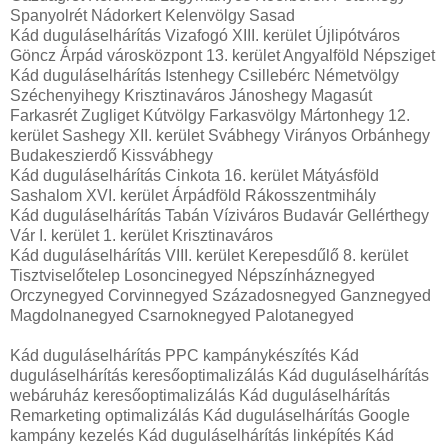
Spanyolrét Nádorkert Kelenvölgy Sasad
Kád duguláselhárítás Vizafogó XIII. kerület Újlipótváros
Göncz Árpád városközpont 13. kerület Angyalföld Népsziget
Kád duguláselhárítás Istenhegy Csillebérc Németvölgy
Széchenyihegy Krisztinaváros Jánoshegy Magasút
Farkasrét Zugliget Kútvölgy Farkasvölgy Mártonhegy 12.
kerület Sashegy XII. kerület Svábhegy Virányos Orbánhegy
Budakeszierdő Kissvábhegy
Kád duguláselhárítás Cinkota 16. kerület Mátyásföld
Sashalom XVI. kerület Árpádföld Rákosszentmihály
Kád duguláselhárítás Tabán Víziváros Budavár Gellérthegy
Vár I. kerület 1. kerület Krisztinaváros
Kád duguláselhárítás VIII. kerület Kerepesdűlő 8. kerület
Tisztviselőtelep Losoncinegyed Népszínháznegyed
Orczynegyed Corvinnegyed Századosnegyed Ganznegyed
Magdolnanegyed Csarnoknegyed Palotanegyed
Kád duguláselhárítás PPC kampánykészítés Kád
duguláselhárítás keresőoptimalizálás Kád duguláselhárítás
webáruház keresőoptimalizálás Kád duguláselhárítás
Remarketing optimalizálás Kád duguláselhárítás Google
kampány kezelés Kád duguláselhárítás linképítés Kád