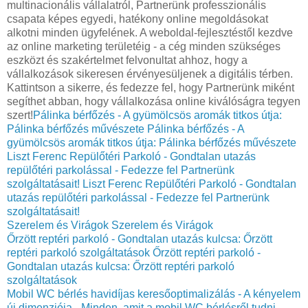
multinacionális vállalatról, Partnerünk professzionális
csapata képes egyedi, hatékony online megoldásokat
alkotni minden ügyfelének. A weboldal-fejlesztéstől kezdve
az online marketing területéig - a cég minden szükséges
eszközt és szakértelmet felvonultat ahhoz, hogy a
vállalkozások sikeresen érvényesüljenek a digitális térben.
Kattintson a sikerre, és fedezze fel, hogy Partnerünk miként
segíthet abban, hogy vállalkozása online kiválóságra tegyen
szert!
Pálinka bérfőzés - A gyümölcsös aromák titkos útja:
Pálinka bérfőzés művészete
Pálinka bérfőzés - A
gyümölcsös aromák titkos útja: Pálinka bérfőzés művészete
Liszt Ferenc Repülőtéri Parkoló - Gondtalan utazás
repülőtéri parkolással - Fedezze fel Partnerünk
szolgáltatásait!
Liszt Ferenc Repülőtéri Parkoló - Gondtalan
utazás repülőtéri parkolással - Fedezze fel Partnerünk
szolgáltatásait!
Szerelem és Virágok
Szerelem és Virágok
Őrzött reptéri parkoló - Gondtalan utazás kulcsa: Őrzött
reptéri parkoló szolgáltatások
Őrzött reptéri parkoló -
Gondtalan utazás kulcsa: Őrzött reptéri parkoló
szolgáltatások
Mobil WC bérlés havidíjas keresőoptimalizálás - A kényelem
új dimenziója - Minden, amit a mobil WC bérlésről tudni