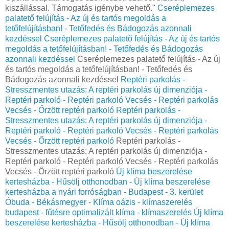
kiszállással. Támogatás igénybe vehető."
Cseréplemezes
palatető felújítás - Az új és tartós megoldás a
tetőfelújításban! - Tetőfedés és Bádogozás azonnali
kezdéssel
Cseréplemezes palatető felújítás - Az új és tartós
megoldás a tetőfelújításban! - Tetőfedés és Bádogozás
azonnali kezdéssel
Cseréplemezes palatető felújítás - Az új
és tartós megoldás a tetőfelújításban! - Tetőfedés és
Bádogozás azonnali kezdéssel
Reptéri parkolás -
Stresszmentes utazás: A reptéri parkolás új dimenziója -
Reptéri parkoló - Reptéri parkoló Vecsés - Reptéri parkolás
Vecsés - Őrzött reptéri parkoló
Reptéri parkolás -
Stresszmentes utazás: A reptéri parkolás új dimenziója -
Reptéri parkoló - Reptéri parkoló Vecsés - Reptéri parkolás
Vecsés - Őrzött reptéri parkoló
Reptéri parkolás -
Stresszmentes utazás: A reptéri parkolás új dimenziója -
Reptéri parkoló - Reptéri parkoló Vecsés - Reptéri parkolás
Vecsés - Őrzött reptéri parkoló
Új klíma beszerelése
kertesházba - Hűsölj otthonodban - Új klíma beszerelése
kertesházba a nyári forróságban - Budapest - 3. kerület
Óbuda - Békásmegyer - Klíma oázis - klímaszerelés
budapest - fűtésre optimalizált klíma - klímaszerelés
Új klíma
beszerelése kertesházba - Hűsölj otthonodban - Új klíma