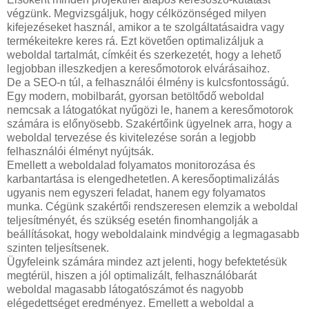
végzünk. Megvizsgáljuk, hogy célközönséged milyen
kifejezéseket használ, amikor a te szolgáltatásaidra vagy
termékeitekre keres rá. Ezt követően optimalizáljuk a
weboldal tartalmát, címkéit és szerkezetét, hogy a lehető
legjobban illeszkedjen a keresőmotorok elvárásaihoz.
De a SEO-n túl, a felhasználói élmény is kulcsfontosságú.
Egy modern, mobilbarát, gyorsan betöltődő weboldal
nemcsak a látogatókat nyűgözi le, hanem a keresőmotorok
számára is előnyösebb. Szakértőink ügyelnek arra, hogy a
weboldal tervezése és kivitelezése során a legjobb
felhasználói élményt nyújtsák.
Emellett a weboldalad folyamatos monitorozása és
karbantartása is elengedhetetlen. A keresőoptimalizálás
ugyanis nem egyszeri feladat, hanem egy folyamatos
munka. Cégünk szakértői rendszeresen elemzik a weboldal
teljesítményét, és szükség esetén finomhangolják a
beállításokat, hogy weboldalaink mindvégig a legmagasabb
szinten teljesítsenek.
Ügyfeleink számára mindez azt jelenti, hogy befektetésük
megtérül, hiszen a jól optimalizált, felhasználóbarát
weboldal magasabb látogatószámot és nagyobb
elégedettséget eredményez. Emellett a weboldal a