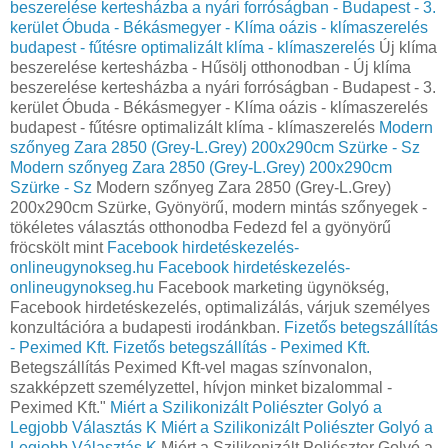
beszerelése kertesházba a nyári forróságban - Budapest - 3.
kerület Óbuda - Békásmegyer - Klíma oázis - klímaszerelés
budapest - fűtésre optimalizált klíma - klímaszerelés
Új klíma
beszerelése kertesházba - Hűsölj otthonodban - Új klíma
beszerelése kertesházba a nyári forróságban - Budapest - 3.
kerület Óbuda - Békásmegyer - Klíma oázis - klímaszerelés
budapest - fűtésre optimalizált klíma - klímaszerelés
Modern
szőnyeg Zara 2850 (Grey-L.Grey) 200x290cm Szürke - Sz
Modern szőnyeg Zara 2850 (Grey-L.Grey) 200x290cm
Szürke - Sz
Modern szőnyeg Zara 2850 (Grey-L.Grey)
200x290cm Szürke, Gyönyörű, modern mintás szőnyegek -
tökéletes választás otthonodba Fedezd fel a gyönyörű
fröcskölt mint
Facebook hirdetéskezelés-
onlineugynokseg.hu
Facebook hirdetéskezelés-
onlineugynokseg.hu
Facebook marketing ügynökség,
Facebook hirdetéskezelés, optimalizálás, várjuk személyes
konzultációra a budapesti irodánkban.
Fizetős betegszállítás
- Peximed Kft.
Fizetős betegszállítás - Peximed Kft.
Betegszállítás Peximed Kft-vel magas színvonalon,
szakképzett személyzettel, hívjon minket bizalommal -
Peximed Kft."
Miért a Szilikonizált Poliészter Golyó a
Legjobb Választás K
Miért a Szilikonizált Poliészter Golyó a
Legjobb Választás K
Miért a Szilikonizált Poliészter Golyó a