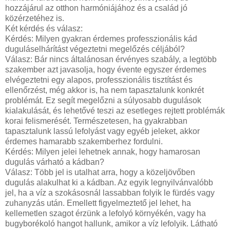
hozzájárul az otthon harmóniájához és a család jó
közérzetéhez is.
Két kérdés és válasz:
Kérdés: Milyen gyakran érdemes professzionális kád
duguláselhárítást végeztetni megelőzés céljából?
Válasz: Bár nincs általánosan érvényes szabály, a legtöbb
szakember azt javasolja, hogy évente egyszer érdemes
elvégeztetni egy alapos, professzionális tisztítást és
ellenőrzést, még akkor is, ha nem tapasztalunk konkrét
problémát. Ez segít megelőzni a súlyosabb dugulások
kialakulását, és lehetővé teszi az esetleges rejtett problémák
korai felismerését. Természetesen, ha gyakrabban
tapasztalunk lassú lefolyást vagy egyéb jeleket, akkor
érdemes hamarabb szakemberhez fordulni.
Kérdés: Milyen jelei lehetnek annak, hogy hamarosan
dugulás várható a kádban?
Válasz: Több jel is utalhat arra, hogy a közeljövőben
dugulás alakulhat ki a kádban. Az egyik legnyilvánvalóbb
jel, ha a víz a szokásosnál lassabban folyik le fürdés vagy
zuhanyzás után. Emellett figyelmeztető jel lehet, ha
kellemetlen szagot érzünk a lefolyó környékén, vagy ha
bugyborékoló hangot hallunk, amikor a víz lefolyik. Látható