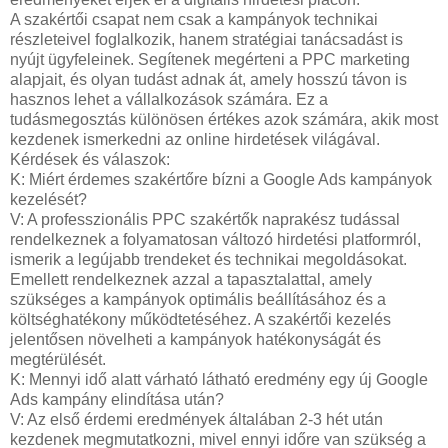
A szakértői csapat nem csak a kampányok technikai
részleteivel foglalkozik, hanem stratégiai tanácsadást is
nyújt ügyfeleinek. Segítenek megérteni a PPC marketing
alapjait, és olyan tudást adnak át, amely hosszú távon is
hasznos lehet a vállalkozások számára. Ez a
tudásmegosztás különösen értékes azok számára, akik most
kezdenek ismerkedni az online hirdetések világával.
Kérdések és válaszok:
K: Miért érdemes szakértőre bízni a Google Ads kampányok
kezelését?
V: A professzionális PPC szakértők naprakész tudással
rendelkeznek a folyamatosan változó hirdetési platformról,
ismerik a legújabb trendeket és technikai megoldásokat.
Emellett rendelkeznek azzal a tapasztalattal, amely
szükséges a kampányok optimális beállításához és a
költséghatékony működtetéséhez. A szakértői kezelés
jelentősen növelheti a kampányok hatékonyságát és
megtérülését.
K: Mennyi idő alatt várható látható eredmény egy új Google
Ads kampány elindítása után?
V: Az első érdemi eredmények általában 2-3 hét után
kezdenek megmutatkozni, mivel ennyi időre van szükség a