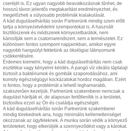
cseréjét is. Ez ugyan nagyobb beavatkozásnak tűnhet, de
hosszú távon jelentős megtakarítást eredményezhet, és
megelőzheti a súlyosabb problémák kialakulását.
A kád duguláselhárítás során Partnerünk mindig szem előtt
tartja a környezetvédelmi szempontokat is. A használt
tisztítószerek és módszerek környezetbarátok, nem
károsítják sem a csatornarendszert, sem a természetet. Ez
különösen fontos szempont napjainkban, amikor egyre
nagyobb hangsúlyt fektetünk az ökológiai lábnyomunk
csökkentésére.
Érdemes kiemelni, hogy a kád duguláselhárítás nem csak
esztétikai vagy kényelmi kérdés. A pangó víz ideális táptalajt
biztosít a baktériumok és gombák szaporodásához, ami
komoly egészségügyi kockázatokat hordoz magában. Ezért
is fontos, hogy a problémát a lehető leghamarabb,
szakszerűen kezeljük. Partnerünk szakemberei nemcsak a
dugulást hárítják el, de alaposan fertőtlenítik is a területet,
biztosítva ezzel az Ön és családja egészségét.
A kád duguláselhárítás során Partnerünk szakemberei
mindig törekednek arra, hogy minimális kellemetlenséget
okozzanak az ügyfeleknek. A munka során védik a környező
területeket, hogy elkerüljék a szennyeződést vagy a károkat.