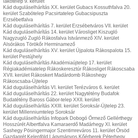
lakótelep 9. kerület
Kád duguláselhárítás XX. kerület Gubacs Kossuthfalva 20.
kerület Szabótelep Pacsirtatelep Gubacsipuszta
Erzsébetfalva
Kád duguláselhárítás 7. kerület Erzsébetváros VII. kerület
Kád duguláselhárítás 14. kerület Városliget Kiszugló
Nagyzugló Zugló Rákosfalva Istvánmező XIV. kerület
Alsórákos Törökőr Herminamező
Kád duguláselhárítás XV. kerület Újpalota Rákospalota 15.
kerület Pestújhely
Kád duguláselhárítás Akadémiaújtelep 17. kerület
Régiakadémiatelep Rákoskeresztúr Rákosliget Rákoscsaba
XVII. kerület Rákoskert Madárdomb Rákoshegy
Rákoscsaba-Újtelep
Kád duguláselhárítás VI. kerület Terézváros 6. kerület
Kád duguláselhárítás 22. kerület Nagytétény Budafok
Budatétény Baross Gábor-telep XXII. kerület
Kád duguláselhárítás XXIII. kerület Soroksár-Újtelep 23.
kerület Millenniumtelep Soroksár
Kád duguláselhárítás Infopark Dobogó Őrmező Gellérthegy
Hosszúrét Albertfalva Kamaraerdő Madárhegy XI. kerület
Sashegy Pösingermajor Szentimreváros 11. kerület Örsöd
Gazdagrét Kelenföld Lágymányos Kőérberek Péterhegy