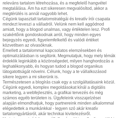
releváns tartalom létrehozása, és a megfelelő hangvétel
megtalálása. Ám ha ezt sikeresen megvalósítod, akkor a
megtérülés is annál nagyobb lehet.
Cégünk tapasztalt tartalomstratégái és kreatív írói csapata
mindezt leveszi a válladról. Velünk nem kell aggódnod
amiatt, hogy a blogod unalmas, vagy értéktelen lesz. Profi
szakértőink gondoskodnak arról, hogy minden egyes
bejegyzés egyedi, figyelemfelkeltő és valódi értéket
közvetítsen az olvasóknak.
Emellett a tartalommal kapcsolatos elemzésekben és
optimalizálásban is segítünk. Megmutatjuk, hogy mely témák
érdeklik leginkább a közönségedet, milyen hanghordozás a
leghatékonyabb, és hogyan tudod a blogod organikus
látogatottságát növelni. Célunk, hogy a te vállalkozásod
sikere legyen a mi sikerünk is.
Természetesen a blogírás csak egy a szolgáltatásaink közül.
Cégünk egyedi, komplex megoldásokat kínál a digitális
marketing, a webfejlesztés, a grafikai tervezés és még
számos egyéb területen is. Ügyfeleink visszajelzései
alapján elmondhatjuk, hogy partnereink minden alkalommal
elégedettek a munkánkkal - legyen szó akár kreatív
tartalomgyártásról, akár technikai kivitelezésről.