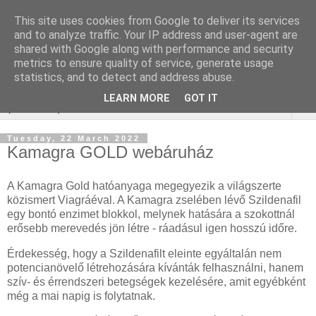
This site uses cookies from Google to deliver its services
Online marketing - Teljes
and to analyze traffic. Your IP address and user-agent are
shared with Google along with performance and security
körű marketing megoldások
metrics to ensure quality of service, generate usage
statistics, and to detect and address abuse.
LEARN MORE
GOT IT
▼
Tuesday, 22 March 2022
Kamagra GOLD webáruház
A Kamagra Gold hatóanyaga megegyezik a világszerte
közismert Viagráéval. A Kamagra zselében lévő Szildenafil
egy bontó enzimet blokkol, melynek hatására a szokottnál
erősebb merevedés jön létre - ráadásul igen hosszú időre.
Érdekesség, hogy a Szildenafilt eleinte egyáltalán nem
potencianövelő létrehozására kívánták felhasználni, hanem
szív- és érrendszeri betegségek kezelésére, amit egyébként
még a mai napig is folytatnak.