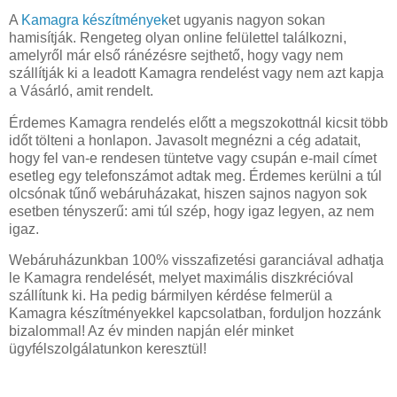
A
Kamagra készítmények
et ugyanis nagyon sokan
hamisítják. Rengeteg olyan online felülettel találkozni,
amelyről már első ránézésre sejthető, hogy vagy nem
szállítják ki a leadott Kamagra rendelést vagy nem azt kapja
a Vásárló, amit rendelt.
Érdemes Kamagra rendelés előtt a megszokottnál kicsit több
időt tölteni a honlapon. Javasolt megnézni a cég adatait,
hogy fel van-e rendesen tüntetve vagy csupán e-mail címet
esetleg egy telefonszámot adtak meg. Érdemes kerülni a túl
olcsónak tűnő webáruházakat, hiszen sajnos nagyon sok
esetben tényszerű: ami túl szép, hogy igaz legyen, az nem
igaz.
Webáruházunkban 100% visszafizetési garanciával adhatja
le Kamagra rendelését, melyet maximális diszkrécióval
szállítunk ki. Ha pedig bármilyen kérdése felmerül a
Kamagra készítményekkel kapcsolatban, forduljon hozzánk
bizalommal! Az év minden napján elér minket
ügyfélszolgálatunkon keresztül!