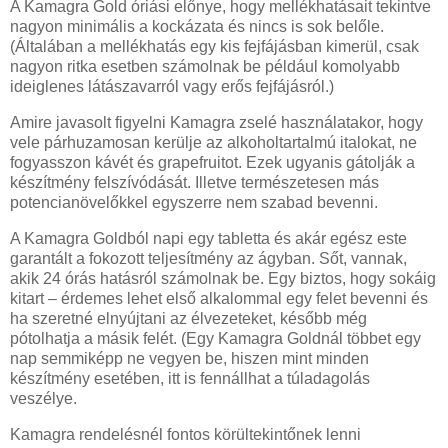
A Kamagra Gold óriási előnye, hogy mellékhatásait tekintve
nagyon minimális a kockázata és nincs is sok belőle.
(Általában a mellékhatás egy kis fejfájásban kimerül, csak
nagyon ritka esetben számolnak be például komolyabb
ideiglenes látászavarról vagy erős fejfájásról.)
Amire javasolt figyelni Kamagra zselé használatakor, hogy
vele párhuzamosan kerülje az alkoholtartalmú italokat, ne
fogyasszon kávét és grapefruitot. Ezek ugyanis gátolják a
készítmény felszívódását. Illetve természetesen más
potencianövelőkkel egyszerre nem szabad bevenni.
A Kamagra Goldból napi egy tabletta és akár egész este
garantált a fokozott teljesítmény az ágyban. Sőt, vannak,
akik 24 órás hatásról számolnak be. Egy biztos, hogy sokáig
kitart – érdemes lehet első alkalommal egy felet bevenni és
ha szeretné elnyújtani az élvezeteket, később még
pótolhatja a másik felét. (Egy Kamagra Goldnál többet egy
nap semmiképp ne vegyen be, hiszen mint minden
készítmény esetében, itt is fennállhat a túladagolás
veszélye.
Kamagra rendelésnél fontos körültekintőnek lenni