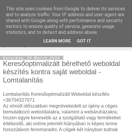
This site uses cookies from Google to deliver its services
Online marketing - Teljes
and to analyze traffic. Your IP address and user-agent are
shared with Google along with performance and security
körű marketing megoldások
metrics to ensure quality of service, generate usage
statistics, and to detect and address abuse.
LEARN MORE
GOT IT
▼
Saturday, 26 March 2022
Keresőoptimalizált bérelhető weboldal
készítés kontra saját weboldal -
Lomtalanítás
Lomtalanítás Keresőoptimalizált Weboldal készítés
+36704327071
Az elmúlt időszakban megnövekedett az igény a céges
bemutatkozó weboldalakra, valamint a webáruházakra,
hiszen egyre kevesebb az a szolgáltató vagy termékeket
értékesítő, aki online jelenlét hiányában is képes lenne
hosszútávon fennmaradni. A cégek két irányban tudnak