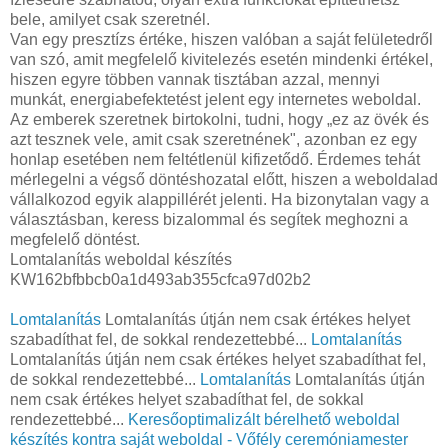
bele, amilyet csak szeretnél.
Van egy presztízs értéke, hiszen valóban a saját felületedről
van szó, amit megfelelő kivitelezés esetén mindenki értékel,
hiszen egyre többen vannak tisztában azzal, mennyi
munkát, energiabefektetést jelent egy internetes weboldal.
Az emberek szeretnek birtokolni, tudni, hogy „ez az övék és
azt tesznek vele, amit csak szeretnének", azonban ez egy
honlap esetében nem feltétlenül kifizetődő. Érdemes tehát
mérlegelni a végső döntéshozatal előtt, hiszen a weboldalad
vállalkozod egyik alappillérét jelenti. Ha bizonytalan vagy a
választásban, keress bizalommal és segítek meghozni a
megfelelő döntést.
Lomtalanítás weboldal készítés
KW162bfbbcb0a1d493ab355cfca97d02b2
Lomtalanítás
Lomtalanítás útján nem csak értékes helyet
szabadíthat fel, de sokkal rendezettebbé...
Lomtalanítás
Lomtalanítás útján nem csak értékes helyet szabadíthat fel,
de sokkal rendezettebbé...
Lomtalanítás
Lomtalanítás útján
nem csak értékes helyet szabadíthat fel, de sokkal
rendezettebbé...
Keresőoptimalizált bérelhető weboldal
készítés kontra saját weboldal - Vőfély ceremóniamester