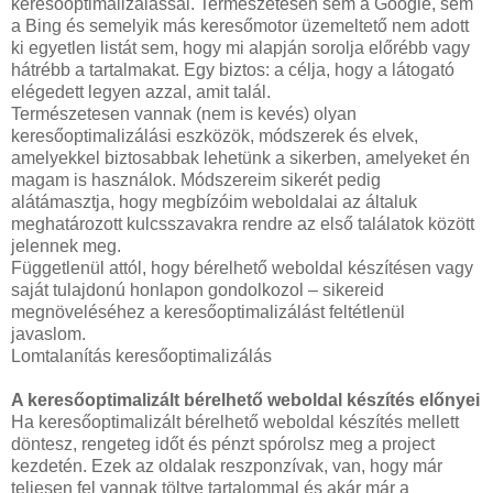
keresőoptimalizálással. Természetesen sem a Google, sem
a Bing és semelyik más keresőmotor üzemeltető nem adott
ki egyetlen listát sem, hogy mi alapján sorolja előrébb vagy
hátrébb a tartalmakat. Egy biztos: a célja, hogy a látogató
elégedett legyen azzal, amit talál.
Természetesen vannak (nem is kevés) olyan
keresőoptimalizálási eszközök, módszerek és elvek,
amelyekkel biztosabbak lehetünk a sikerben, amelyeket én
magam is használok. Módszereim sikerét pedig
alátámasztja, hogy megbízóim weboldalai az általuk
meghatározott kulcsszavakra rendre az első találatok között
jelennek meg.
Függetlenül attól, hogy bérelhető weboldal készítésen vagy
saját tulajdonú honlapon gondolkozol – sikereid
megnöveléséhez a keresőoptimalizálást feltétlenül
javaslom.
Lomtalanítás keresőoptimalizálás
A keresőoptimalizált bérelhető weboldal készítés előnyei
Ha keresőoptimalizált bérelhető weboldal készítés mellett
döntesz, rengeteg időt és pénzt spórolsz meg a project
kezdetén. Ezek az oldalak reszponzívak, van, hogy már
teljesen fel vannak töltve tartalommal és akár már a