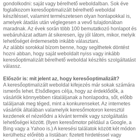
gondolkodni: saját vagy bérelhető weboldalban. Sok éve
foglalkozom keresőoptimalizált bérelhető weboldal
készítéssel, valamint természetesen olyan honlapokkal is,
amelyek átadás után véglegesen a vevő tulajdonában
maradnak. Az évek során több 100 bemutatkozó honlapot és
webáruházat adtam át sikeresen, így jól látom, mikor, melyik
lehetőséget érdemesebb inkább választani.
Az alábbi sorokkal bízom benne, hogy segíthetek döntést
hozni abban, hogy saját weboldalt nyiss vagy inkább
keresőoptimalizált bérelhető weboldal készítés szolgáltatást
válassz.
Először is: mit jelent az, hogy keresőoptimalizált?
A keresőoptimalizált weboldal kifejezés már sokak számára
ismerős lehet. Elsődleges célja, hogy az érdeklődők, a
vásárlók könnyebben rátaláljanak a honlapodra, sőt, előbb
találjanak meg téged, mint a konkurenseket. Az internetes
vásárlók általában valamelyik keresőmotoron keresztül
kezdenek el nézelődni a kívánt termék vagy szolgáltatás
lehetőségei között. (Ilyen keresőmotor például a Google, a
Bing vagy a Yahoo is.) A keresési találatok között két módon
kerülhetsz előrébb a listában: fizetett hirdetéssel vagy