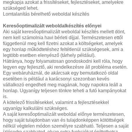
megkapja azokat a frissítéseket, fejlesztéseket, amelyekre
szükséged lehet.
Lomtalanítás bérelhető weboldal készítés
Keresőoptimalizált weboldalkészítés előnyei
Aki saját keresőoptimalizált weboldal készítés mellett dönt,
nem kell számolnia havi bérleti díjjal. Természetesen ettől
függetlenül meg kell fizetni azokat a költségeket, amelyek
egy honlap működtetéshez feltétlenül szükségesek, ami a
legtöbb esetben elenyésző (tárhely például).
Hátránya, hogy folyamatosan gondoskodni kell róla, hogy
legyen egy fejlesztő, aki rendelkezésre áll probléma esetén.
Egy webáruháznál, de akárcsak egy bemutatkozó oldal
esetében is például a karácsonyi szezonban kevés
vállalkozó engedheti meg magának, hogy napokra leáll a
honlap. Ugyanígy teljesen tönkre teheti a futó kampányokat
is.
A kötelező frissítésekkel, valamint a fejlesztésekkel
ugyanígy kalkulálni szükséges.
A saját keresőoptimalizált weboldal előnye természetesen,
hogy saját tulajdonban van és tulajdonképpen kötöttségek
nélkül végtelen módon személyre szabható. Teljesen a saját
ízlésedre szabhatod, olyan extra funkciókat építtethetsz