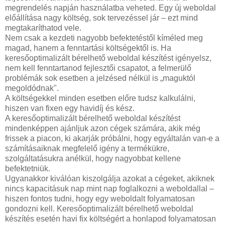
megrendelés napján használatba veheted. Egy új weboldal
előállítása nagy költség, sok tervezéssel jár – ezt mind
megtakaríthatod vele.
Nem csak a kezdeti nagyobb befektetéstől kíméled meg
magad, hanem a fenntartási költségektől is. Ha
keresőoptimalizált bérelhető weboldal készítést igényelsz,
nem kell fenntartanod fejlesztői csapatot, a felmerülő
problémák sok esetben a jelzésed nélkül is „maguktól
megoldódnak".
A költségekkel minden esetben előre tudsz kalkulálni,
hiszen van fixen egy havidíj és kész.
A keresőoptimalizált bérelhető weboldal készítést
mindenképpen ajánljuk azon cégek számára, akik még
frissek a piacon, ki akarják próbálni, hogy egyáltalán van-e a
számításaiknak megfelelő igény a termékükre,
szolgáltatásukra anélkül, hogy nagyobbat kellene
befektetniük.
Ugyanakkor kiválóan kiszolgálja azokat a cégeket, akiknek
nincs kapacitásuk nap mint nap foglalkozni a weboldallal –
hiszen fontos tudni, hogy egy weboldalt folyamatosan
gondozni kell. Keresőoptimalizált bérelhető weboldal
készítés esetén havi fix költségért a honlapod folyamatosan