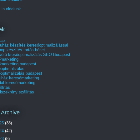
 in oldalunk
ek
lap
uház készítés keresőoptimalizálással
p készítés tartós bérlet
skörű kresőoptimalizálás SEO Budapest
őmarketing
őmarketing budapest
optimalizálás
optimalizálás budapest
uház keresőmarketing
dal keresőmarketing
állítás
szekrény szállítás
 Archive
25
(38)
24
(42)
23
(8)