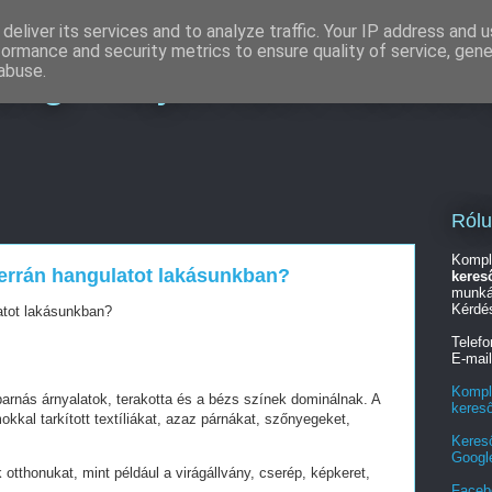
deliver its services and to analyze traffic. Your IP address and 
formance and security metrics to ensure quality of service, gen
ing - Teljes körű marketi
abuse.
Ról
Kompl
errán hangulatot lakásunkban?
keres
munká
Kérdé
atot lakásunkban?
Telef
E-mai
Kompl
 barnás árnyalatok, terakotta és a bézs színek dominálnak. A
keres
kkal tarkított textíliákat, azaz párnákat, szőnyegeket,
Keres
Googl
 otthonukat, mint például a virágállvány, cserép, képkeret,
Faceb