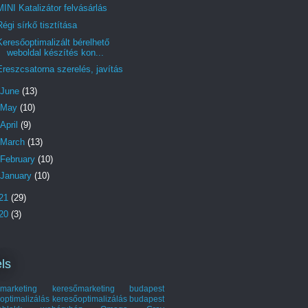
MINI Katalizátor felvásárlás
Régi sírkő tisztítása
Keresőoptimalizált bérelhető
weboldal készítés kon...
Ereszcsatorna szerelés, javítás
June
(13)
May
(10)
April
(9)
March
(13)
February
(10)
January
(10)
21
(29)
20
(3)
ls
marketing
keresőmarketing budapest
optimalizálás
keresőoptimalizálás budapest