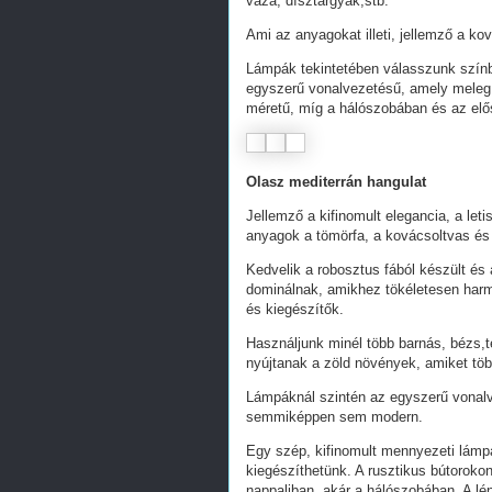
váza, dísztárgyak,stb.
Ami az anyagokat illeti, jellemző a ko
Lámpák tekintetében válasszunk színbe
egyszerű vonalvezetésű, amely meleg 
méretű, míg a hálószobában és az elő
Olasz mediterrán hangulat
Jellemző a kifinomult elegancia, a let
anyagok a tömörfa, a kovácsoltvas és
Kedvelik a robosztus fából készült és a
dominálnak, amikhez tökéletesen harm
és kiegészítők.
Használjunk minél több barnás, bézs,t
nyújtanak a zöld növények, amiket töb
Lámpáknál szintén az egyszerű vonalve
semmiképpen sem modern.
Egy szép, kifinomult mennyezeti lámpa
kiegészíthetünk. A rusztikus bútorokon
nappaliban, akár a hálószobában. A l