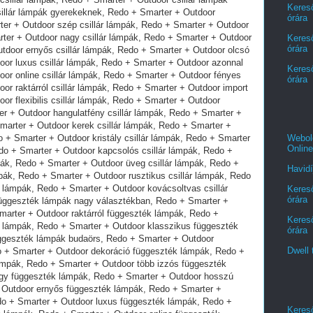
Kereső
órára
Kereső
órára
Kereső
órára
Webold
Online
Havidí
Kereső
órára
Kereső
órára
Dwell 
Kereső