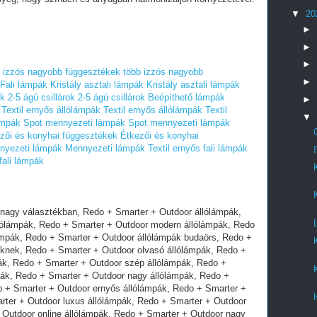
▼
20
►
►
►
b izzós nagyobb függesztékek
több izzós nagyobb
►
Fali lámpák
Kristály asztali lámpák
Kristály asztali lámpák
ok
2-5 ágú csillárok
2-5 ágú csillárok
Beépíthető lámpák
►
Textil ernyős állólámpák
Textil ernyős állólámpák
Textil
▼
ámpák
Spot mennyezeti lámpák
Spot mennyezeti lámpák
zői és konyhai függesztékek
Étkezői és konyhai
nyezeti lámpák
Mennyezeti lámpák
Textil ernyős fali lámpák
fali lámpák
 nagy falilámpák, Redo + Smarter + Outdoor szuper falilámpák, Redo + Smarter + Outdoor olcsó falilámpák, Redo + Smarter + Outdoor luxus falilámpák, Redo + Smarter + Outdoor azonnal falilámpák, Redo + Smarter + Outdoor online falilámpák, Redo + Smarter + Outdoor nagy falilámpák, Redo + Smarter + Outdoor fényes falilámpák, Redo + Smarter + Outdoor raktárról falilámpák, Redo + Smarter + Outdoor import falilámpák, Redo + Smarter + Outdoor flexibilis falilámpák, Redo + Smarter + Outdoor éjjeli falilámpák, Redo + Smarter + Outdoor gyermek olvasó falilámpák, Redo + Smarter + Outdoor hangulatfény falilámpák, Redo + Smarter + Outdoor csíptetős lámpák, Redo + Smarter + Outdoor kicsi falilámpák, Redo + Smarter + Outdoor kerek falilámpák, Redo + Smarter + Outdoor szögletes falilámpák, Redo + Smarter + Outdoor kristály falilámpa, Redo + Smarter + Outdoor led izzós falilámpák, Redo + Smarter + Outdoor spot falilámpák, Redo + Smarter + Outdoor kapcsolós falilámpák, Redo + Smarter + Outdoor divatos falilámpák, Redo + Smarter + Outdoor üveg falilámpák, Redo + Smarter + Outdoor kerámia falilámpák, Redo + Smarter + Outdoor rusztikus falilámpák, Redo + Smarter + Outdoor mediterrán falilámpák, Redo + Smarter + Outdoor képmegvilágító falilámpák, Redo + Smarter + Outdoor képmegvilágító falilámpák led izzóval, Redo + Smarter + Outdoor csillár lámpák nagy választékban, Redo + Smarter + Outdoor csillár lámpák, Redo + Smarter + Outdoor raktárról csillár lámpák, Redo + Smarter + Outdoor modern csillár lámpák, Redo + Smarter + Outdoor klasszikus csillár lámpák, Redo + Smarter + Outdoor csillár lámpák budaörs, Redo + Smarter + Outdoor csillár lámpák gyerekeknek, Redo + Smarter + Outdoor dekoráció csillár lámpák, Redo + Smarter + Outdoor szép csillár lámpák, Redo + Smarter + Outdoor több izzós csillár lámpák, Redo + Smarter + Outdoor nagy csillár lámpák, Redo + Smarter + Outdoor fa csillár lámpák, Redo + Smarter + Outdoor ernyős csillár lámpák, Redo + Smarter + Outdoor olcsó csillár lámpák, Redo + Smarter + Outdoor luxus csillár lámpák, Redo + Smarter + Outdoor azonnal csillár lámpák, Redo + Smarter + Outdoor online csillár lámpák, Redo + Smarter + Outdoor fényes csillár lámpák, Redo + Smarter + Outdoor raktárról csillár lámpák, Redo + Smarter + Outdoor import csillár lámpák, Redo + Smarter + Outdoor flexibilis csillár lámpák, Redo + Smarter + Outdoor gyermek csillár lámpák, Redo + Smarter + Outdoor hangulatfény csillár lámpák, Redo + Smarter + Outdoor kicsi csillár lámpák, Redo + Smarter + Outdoor kerek csillár lámpák, Redo + Smarter + Outdoor szögletes csillár lámpák, Redo + Smarter + Outdoor kristály csillár lámpák, Redo + Smarter + Outdoor led izzós csillár lámpák, Redo + Smarter + Outdoor kapcsolós csillár lámpák, Redo + Smarter + Outdoor divatos csillár lámpák, Redo + Smarter + Outdoor üveg csillár lámpák, Redo + Smarter + Outdoor kerámia csillár lámpák, Redo + Smarter + Outdoor rusztikus csillár lámpák, Redo + Smarter + Outdoor mediterrán csillár lámpák, Redo + Smarter + Outdoor kovácsoltvas csillár lámpák, Redo + Smarter + Outdoor függeszték lámpák nagy választékban, Redo + Smarter + Outdoor függeszték lámpák, Redo + Smarter + Outdoor raktárról függeszték lámpák, Redo + Smarter + Outdoor modern függeszték lámpák, Redo + Smarter + Outdoor klasszikus függeszték lámpák, Redo + Smarter + Outdoor függeszték lámpák budaörs, Redo + Smarter + Outdoor függeszték lámpák gyerekeknek, Redo + Smarter + Outdoor dekoráció függeszték lámpák, Redo + Smarter + Outdoor szép függeszték lámpák, Redo + Smarter + Outdoor több izzós függeszték lámpák, Redo + Smarter + Outdoor nagy függeszték lámpák, Redo + Smarter + Outdoor hosszú függeszték lámpák, Redo + Smarter + Outdoor ernyős függeszték lámpák, Redo + Smarter + Outdoor olcsó függeszték lámpák, Redo + Smarter + Outdoor luxus függeszték lámpák, Redo + Smarter + Outdoor azonnal függeszték lámpák, Redo + Smarter + Outdoor online függeszték lámpák, Redo + Smarter + Outdoor fényes függeszték lámpák, Redo + Smarter + Outdoor raktárról függeszték lámpák, Redo + Smarter + Outdoor import függeszték lámpák, Redo + Smarter + Outdoor flexibilis függeszték lámpák, Redo + Smarter + Outdoor gyermek függeszték lámpák, Redo + Smarter + Outdoor hangulatfény függeszték lámpák, Redo + Smarter + Outdoor kicsi függeszték lámpák, Redo + Smarter + Outdoor kerek függeszték lámpák, Redo + Smarter + Outdoor szögletes függeszték lámpák, Redo + Smarter + Outdoor kristály függeszték lámpák, Redo + Smarter + Outdoor led izzós függeszték lámpák, Redo + Smarter + Outdoor kapcsolós függeszték lámpák, Redo + Smarter + Outdoor divatos függeszték lámpák, Redo + Smarter + Outdoor üveg függeszték lámpák, Redo + Smarter + Outdoor kerámia függeszték lámpák, Redo + Smarter + Outdoor rusztikus függeszték lámpák, Redo + Smarter + Outdoor mediterrán függeszték lámpák, Redo + Smarter + Outdoor beépíthető lámpák nagy választékban, Redo + Smarter + Outdoor beépíthető lámpák, Redo + Smarter + Outdoor raktárról beépíthető lámpák, Redo + Smarter + Outdoor modern beépíthető lámpák, Redo + Smarter + Outdoor klasszikus beépíthető lámpák, Redo + Smarter + Outdoor beépíthető lámpák budaörs, Redo + Smarter + Outdoor beépíthető lámpák, Redo + Smarter + Outdoor dekoráció beépíthető lámpák, Redo + Smarter + Outdoor szép beépíthető lámpák, Redo + Smarter + Outdoor több izzós beépíthető lámpák, Redo + Smarter + Outdoor nagy beépíthető lámpák, Redo + Smarter + Outdoor olcsó beépíthető lámpák, Redo + Smarter + Outdoor luxus beépíthető lámpák, Redo + Smarter + Outdoor azonnal beépíthető lámpák, Redo + Smarter + Outdoor online beépíthető lámpák, Redo + Smarter + Outdoor nagy beépíthető lámpák, Redo + Smarter + Outdoor fényes beépíthető lámpák, Redo + Smarter + Outdoor raktárról beépíthető beépíthető lámpák, Redo + Smarter + Outdoor import beépíthető lámpák, Redo + Smarter + Outdoor kristály beépíthető lámpák, Redo + Smarter + Outdoor LED izzós beépíthető