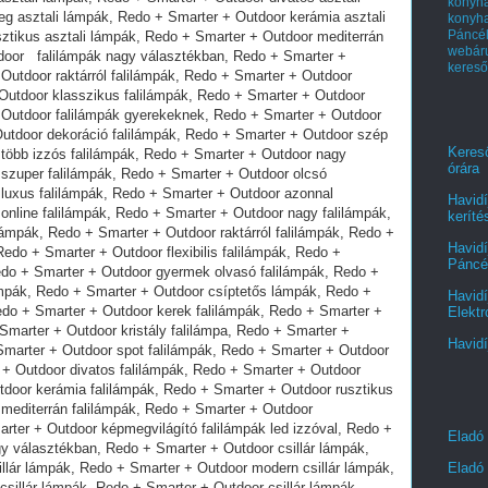
kony
konyh
Páncél
webá
kereső
Kereső
órára
Havidí
keríté
Havidí
Páncél
Havidí
Elektr
Havidí
Eladó
Eladó 