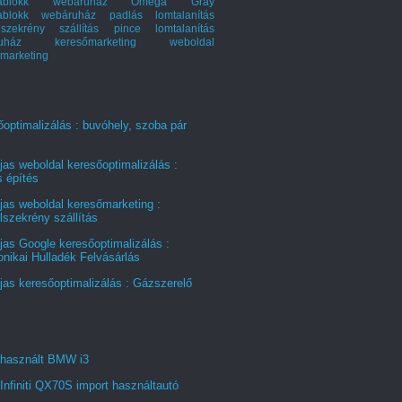
hablokk webáruház
Omega Gray
ablokk webáruház
padlás lomtalanítás
szekrény szállítás
pince lomtalanítás
ruház keresőmarketing
weboldal
marketing
optimalizálás : buvóhely, szoba pár
jas weboldal keresőoptimalizálás :
s építés
jas weboldal keresőmarketing :
szekrény szállítás
jas Google keresőoptimalizálás :
onikai Hulladék Felvásárlás
jas keresőoptimalizálás : Gázszerelő
 használt BMW i3
Infiniti QX70S import használtautó