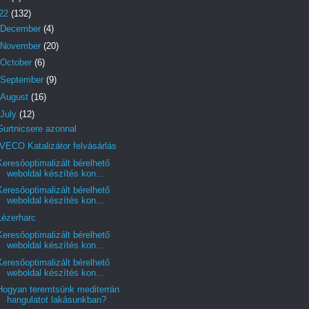
22
(132)
December
(4)
November
(20)
October
(6)
September
(9)
August
(16)
July
(12)
Gurtnicsere azonnal
IVECO Katalizátor felvásárlás
Keresőoptimalizált bérelhető
weboldal készítés kon...
Keresőoptimalizált bérelhető
weboldal készítés kon...
Lézerharc
Keresőoptimalizált bérelhető
weboldal készítés kon...
Keresőoptimalizált bérelhető
weboldal készítés kon...
Hogyan teremtsünk mediterrán
hangulatot lakásunkban?