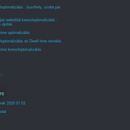
optimalizálás : buvóhely, szoba pár
jas weboldal keresőoptimalizálás :
s építés
time optimalizálás
optimalizálás és Dwell time növelés
time keresőoptimalizálás
g...
es
erek 2020 07 03
olat