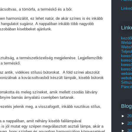
Linked
vácsoltvas, a tömörfa, a terméskő és a bőr.
n harmonizálót, ez lehet natúr, de akár színes is és inkább
hangulatot sugároz. A nappaliban inkább több nagyobb
Link
szobában kisebbeket ajánlunk.
kezdő
Webár
Websho
Telje
keres
isztultság, a természetközeliség megjelenése. Legjellemzőbb
keres
 a terméskő.
kereső
kereső
z antik, vidékies stílusú bútorokat. A föld színei abszolút
webár
onizálnak a kovácsoltvasból készült lámpák, kisebb bútorok
webol
Sittsz
Páncél
errakotta és meleg színeket, amik mellett csodás látvány
bnyire barnás árnyalatú cserépben tartanak.
Blog
zetés jelenik meg, a visszafogott, inkább rusztikus stílus,
►
20
 a nappaliban, amit néhány kisebb falilámpával
►
20
 is jól mutat egy szépen megválasztott asztali lámpa, akár a
►
20
ényeg, hogy színben és anyagban harmonizáljon környezetével.