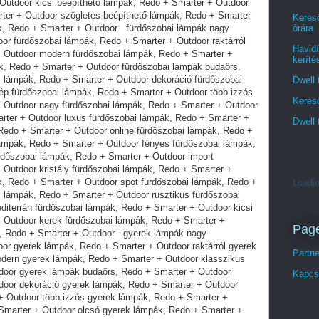
Kereső
órára
Havidí
keríté
Dwell 
Kereső
Dwell 
Loadin
Pag
Partn
Kapcs