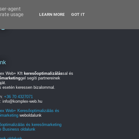
user-agent
erate usage
LEARN MORE
GOT IT
ng
unk
ex Web+ Kft
keresőoptimalizálás
sal és
őmarketing
gel segíti partnereinek
ját.
s esetén keressen bizalommal.
on:
+36 70 4327071
l: info@komplex-web.hu
ex Web+ Keresőoptimalizálás és
őmarketing
weboldalunk
őoptimalizálás és keresőmarketing
e Business oldalunk
ook oldalunk