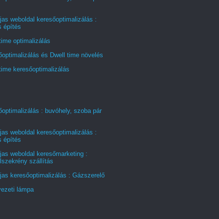
jas weboldal keresőoptimalizálás :
s építés
time optimalizálás
optimalizálás és Dwell time növelés
time keresőoptimalizálás
optimalizálás : buvóhely, szoba pár
jas weboldal keresőoptimalizálás :
s építés
jas weboldal keresőmarketing :
szekrény szállítás
jas keresőoptimalizálás : Gázszerelő
ezeti lámpa