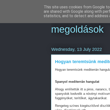
This site uses cookies from Google to 
are shared with Google along with per
Online market
statistics, and to detect and address 
megoldások
Wednesday, 13 July 2022
Hogyan teremtsünk medit
Hogyan teremtsünk mediterrán hangul
Spanyol mediterrán hangulat
Ahogy említettük itt a piros, narancs,
spanyolok kedvelik a növényi motívumo
függönyöket, terítőket, ágytakarókat.
Rengeteg színes kiegészítővel díszítik