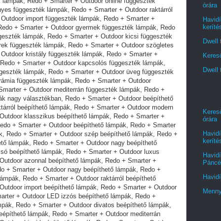
órára
Havidí
keríté
Dwell 
Kereső
Dwell 
Kereső
órára
Havidí
keríté
Havidí
Páncél
Havidí
Menny