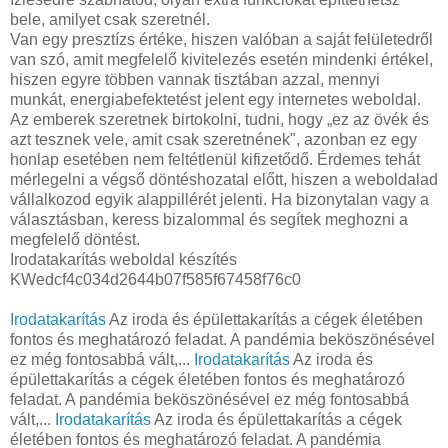
bele, amilyet csak szeretnél.
Van egy presztízs értéke, hiszen valóban a saját felületedről
van szó, amit megfelelő kivitelezés esetén mindenki értékel,
hiszen egyre többen vannak tisztában azzal, mennyi
munkát, energiabefektetést jelent egy internetes weboldal.
Az emberek szeretnek birtokolni, tudni, hogy „ez az övék és
azt tesznek vele, amit csak szeretnének", azonban ez egy
honlap esetében nem feltétlenül kifizetődő. Érdemes tehát
mérlegelni a végső döntéshozatal előtt, hiszen a weboldalad
vállalkozod egyik alappillérét jelenti. Ha bizonytalan vagy a
választásban, keress bizalommal és segítek meghozni a
megfelelő döntést.
Irodatakarítás weboldal készítés
KWedcf4c034d2644b07f585f67458f76c0
Irodatakarítás
Az iroda és épülettakarítás a cégek életében
fontos és meghatározó feladat. A pandémia beköszönésével
ez még fontosabbá vált,...
Irodatakarítás
Az iroda és
épülettakarítás a cégek életében fontos és meghatározó
feladat. A pandémia beköszönésével ez még fontosabbá
vált,...
Irodatakarítás
Az iroda és épülettakarítás a cégek
életében fontos és meghatározó feladat. A pandémia