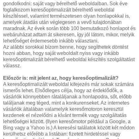
gondolkodni: saját vagy bérelhető weboldalban. Sok éve
foglalkozom keresőoptimalizált bérelhető weboldal
készítéssel, valamint természetesen olyan honlapokkal is,
amelyek átadás után véglegesen a vevő tulajdonában
maradnak. Az évek során több 100 bemutatkozó honlapot és
webáruházat adtam át sikeresen, így jól látom, mikor, melyik
lehetőséget érdemesebb inkább választani.
Az alábbi sorokkal bízom benne, hogy segíthetek döntést
hozni abban, hogy saját weboldalt nyiss vagy inkább
keresőoptimalizált bérelhető weboldal készítés szolgáltatást
válassz.
Először is: mit jelent az, hogy keresőoptimalizált?
A keresőoptimalizált weboldal kifejezés már sokak számára
ismerős lehet. Elsődleges célja, hogy az érdeklődők, a
vásárlók könnyebben rátaláljanak a honlapodra, sőt, előbb
találjanak meg téged, mint a konkurenseket. Az internetes
vásárlók általában valamelyik keresőmotoron keresztül
kezdenek el nézelődni a kívánt termék vagy szolgáltatás
lehetőségei között. (Ilyen keresőmotor például a Google, a
Bing vagy a Yahoo is.) A keresési találatok között két módon
kerülhetsz előrébb a listában: fizetett hirdetéssel vagy