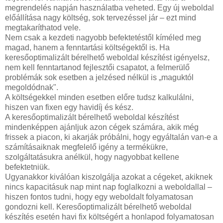
megrendelés napján használatba veheted. Egy új weboldal
előállítása nagy költség, sok tervezéssel jár – ezt mind
megtakaríthatod vele.
Nem csak a kezdeti nagyobb befektetéstől kíméled meg
magad, hanem a fenntartási költségektől is. Ha
keresőoptimalizált bérelhető weboldal készítést igényelsz,
nem kell fenntartanod fejlesztői csapatot, a felmerülő
problémák sok esetben a jelzésed nélkül is „maguktól
megoldódnak".
A költségekkel minden esetben előre tudsz kalkulálni,
hiszen van fixen egy havidíj és kész.
A keresőoptimalizált bérelhető weboldal készítést
mindenképpen ajánljuk azon cégek számára, akik még
frissek a piacon, ki akarják próbálni, hogy egyáltalán van-e a
számításaiknak megfelelő igény a termékükre,
szolgáltatásukra anélkül, hogy nagyobbat kellene
befektetniük.
Ugyanakkor kiválóan kiszolgálja azokat a cégeket, akiknek
nincs kapacitásuk nap mint nap foglalkozni a weboldallal –
hiszen fontos tudni, hogy egy weboldalt folyamatosan
gondozni kell. Keresőoptimalizált bérelhető weboldal
készítés esetén havi fix költségért a honlapod folyamatosan