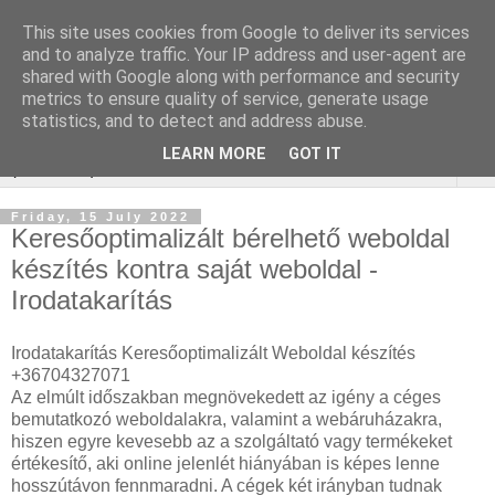
This site uses cookies from Google to deliver its services
Online marketing - Teljes
and to analyze traffic. Your IP address and user-agent are
shared with Google along with performance and security
körű marketing megoldások
metrics to ensure quality of service, generate usage
statistics, and to detect and address abuse.
LEARN MORE
GOT IT
▼
Friday, 15 July 2022
Keresőoptimalizált bérelhető weboldal
készítés kontra saját weboldal -
Irodatakarítás
Irodatakarítás Keresőoptimalizált Weboldal készítés
+36704327071
Az elmúlt időszakban megnövekedett az igény a céges
bemutatkozó weboldalakra, valamint a webáruházakra,
hiszen egyre kevesebb az a szolgáltató vagy termékeket
értékesítő, aki online jelenlét hiányában is képes lenne
hosszútávon fennmaradni. A cégek két irányban tudnak