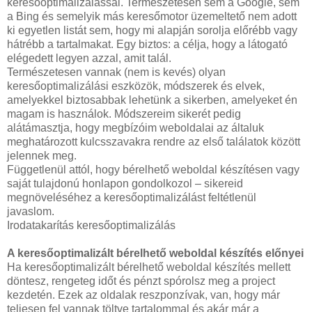
keresőoptimalizálással. Természetesen sem a Google, sem
a Bing és semelyik más keresőmotor üzemeltető nem adott
ki egyetlen listát sem, hogy mi alapján sorolja előrébb vagy
hátrébb a tartalmakat. Egy biztos: a célja, hogy a látogató
elégedett legyen azzal, amit talál.
Természetesen vannak (nem is kevés) olyan
keresőoptimalizálási eszközök, módszerek és elvek,
amelyekkel biztosabbak lehetünk a sikerben, amelyeket én
magam is használok. Módszereim sikerét pedig
alátámasztja, hogy megbízóim weboldalai az általuk
meghatározott kulcsszavakra rendre az első találatok között
jelennek meg.
Függetlenül attól, hogy bérelhető weboldal készítésen vagy
saját tulajdonú honlapon gondolkozol – sikereid
megnöveléséhez a keresőoptimalizálást feltétlenül
javaslom.
Irodatakarítás keresőoptimalizálás
A keresőoptimalizált bérelhető weboldal készítés előnyei
Ha keresőoptimalizált bérelhető weboldal készítés mellett
döntesz, rengeteg időt és pénzt spórolsz meg a project
kezdetén. Ezek az oldalak reszponzívak, van, hogy már
teljesen fel vannak töltve tartalommal és akár már a