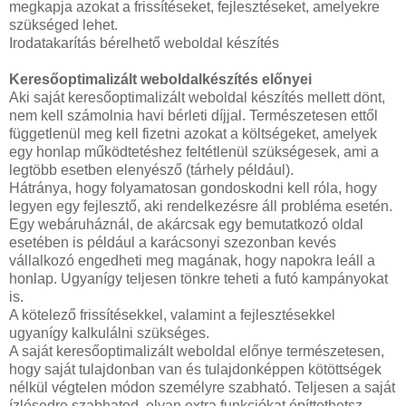
megkapja azokat a frissítéseket, fejlesztéseket, amelyekre
szükséged lehet.
Irodatakarítás bérelhető weboldal készítés
Keresőoptimalizált weboldalkészítés előnyei
Aki saját keresőoptimalizált weboldal készítés mellett dönt,
nem kell számolnia havi bérleti díjjal. Természetesen ettől
függetlenül meg kell fizetni azokat a költségeket, amelyek
egy honlap működtetéshez feltétlenül szükségesek, ami a
legtöbb esetben elenyésző (tárhely például).
Hátránya, hogy folyamatosan gondoskodni kell róla, hogy
legyen egy fejlesztő, aki rendelkezésre áll probléma esetén.
Egy webáruháznál, de akárcsak egy bemutatkozó oldal
esetében is például a karácsonyi szezonban kevés
vállalkozó engedheti meg magának, hogy napokra leáll a
honlap. Ugyanígy teljesen tönkre teheti a futó kampányokat
is.
A kötelező frissítésekkel, valamint a fejlesztésekkel
ugyanígy kalkulálni szükséges.
A saját keresőoptimalizált weboldal előnye természetesen,
hogy saját tulajdonban van és tulajdonképpen kötöttségek
nélkül végtelen módon személyre szabható. Teljesen a saját
ízlésedre szabhatod, olyan extra funkciókat építtethetsz