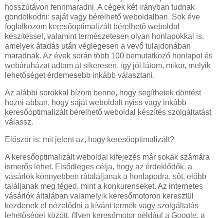
hosszútávon fennmaradni. A cégek két irányban tudnak
gondolkodni: saját vagy bérelhető weboldalban. Sok éve
foglalkozom keresőoptimalizált bérelhető weboldal
készítéssel, valamint természetesen olyan honlapokkal is,
amelyek átadás után véglegesen a vevő tulajdonában
maradnak. Az évek során több 100 bemutatkozó honlapot és
webáruházat adtam át sikeresen, így jól látom, mikor, melyik
lehetőséget érdemesebb inkább választani.
Az alábbi sorokkal bízom benne, hogy segíthetek döntést
hozni abban, hogy saját weboldalt nyiss vagy inkább
keresőoptimalizált bérelhető weboldal készítés szolgáltatást
válassz.
Először is: mit jelent az, hogy keresőoptimalizált?
A keresőoptimalizált weboldal kifejezés már sokak számára
ismerős lehet. Elsődleges célja, hogy az érdeklődők, a
vásárlók könnyebben rátaláljanak a honlapodra, sőt, előbb
találjanak meg téged, mint a konkurenseket. Az internetes
vásárlók általában valamelyik keresőmotoron keresztül
kezdenek el nézelődni a kívánt termék vagy szolgáltatás
lehetőségei között. (Ilyen keresőmotor például a Google, a