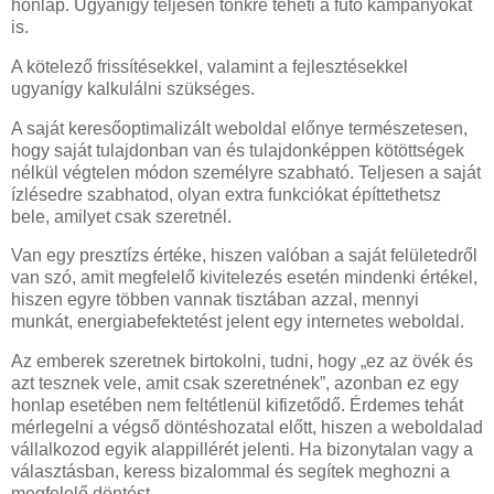
honlap. Ugyanígy teljesen tönkre teheti a futó kampányokat
is.
A kötelező frissítésekkel, valamint a fejlesztésekkel
ugyanígy kalkulálni szükséges.
A saját keresőoptimalizált weboldal előnye természetesen,
hogy saját tulajdonban van és tulajdonképpen kötöttségek
nélkül végtelen módon személyre szabható. Teljesen a saját
ízlésedre szabhatod, olyan extra funkciókat építtethetsz
bele, amilyet csak szeretnél.
Van egy presztízs értéke, hiszen valóban a saját felületedről
van szó, amit megfelelő kivitelezés esetén mindenki értékel,
hiszen egyre többen vannak tisztában azzal, mennyi
munkát, energiabefektetést jelent egy internetes weboldal.
Az emberek szeretnek birtokolni, tudni, hogy „ez az övék és
azt tesznek vele, amit csak szeretnének”, azonban ez egy
honlap esetében nem feltétlenül kifizetődő. Érdemes tehát
mérlegelni a végső döntéshozatal előtt, hiszen a weboldalad
vállalkozod egyik alappillérét jelenti. Ha bizonytalan vagy a
választásban, keress bizalommal és segítek meghozni a
megfelelő döntést.