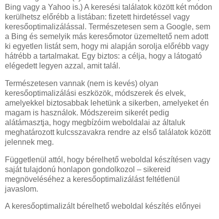
Bing vagy a Yahoo is.) A keresési találatok között két módon
kerülhetsz előrébb a listában: fizetett hirdetéssel vagy
keresőoptimalizálással. Természetesen sem a Google, sem
a Bing és semelyik más keresőmotor üzemeltető nem adott
ki egyetlen listát sem, hogy mi alapján sorolja előrébb vagy
hátrébb a tartalmakat. Egy biztos: a célja, hogy a látogató
elégedett legyen azzal, amit talál.
Természetesen vannak (nem is kevés) olyan
keresőoptimalizálási eszközök, módszerek és elvek,
amelyekkel biztosabbak lehetünk a sikerben, amelyeket én
magam is használok. Módszereim sikerét pedig
alátámasztja, hogy megbízóim weboldalai az általuk
meghatározott kulcsszavakra rendre az első találatok között
jelennek meg.
Függetlenül attól, hogy bérelhető weboldal készítésen vagy
saját tulajdonú honlapon gondolkozol – sikereid
megnöveléséhez a keresőoptimalizálást feltétlenül
javaslom.
A keresőoptimalizált bérelhető weboldal készítés előnyei