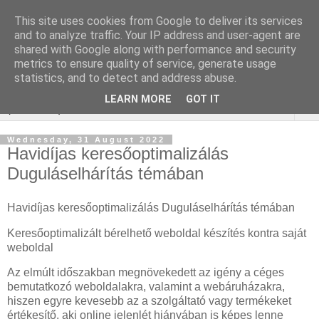
This site uses cookies from Google to deliver its services
Online marketing - Teljes
and to analyze traffic. Your IP address and user-agent are
shared with Google along with performance and security
körű marketing megoldások
metrics to ensure quality of service, generate usage
statistics, and to detect and address abuse.
LEARN MORE
GOT IT
▼
Wednesday, 31 August 2022
Havidíjas keresőoptimalizálás
Duguláselhárítás témában
Havidíjas keresőoptimalizálás Duguláselhárítás témában
Keresőoptimalizált bérelhető weboldal készítés kontra saját
weboldal
Az elmúlt időszakban megnövekedett az igény a céges
bemutatkozó weboldalakra, valamint a webáruházakra,
hiszen egyre kevesebb az a szolgáltató vagy termékeket
értékesítő, aki online jelenlét hiányában is képes lenne