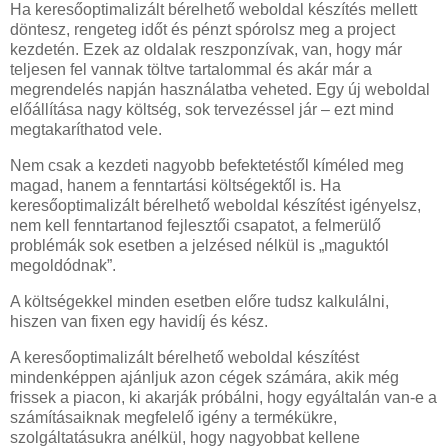
Ha keresőoptimalizált bérelhető weboldal készítés mellett
döntesz, rengeteg időt és pénzt spórolsz meg a project
kezdetén. Ezek az oldalak reszponzívak, van, hogy már
teljesen fel vannak töltve tartalommal és akár már a
megrendelés napján használatba veheted. Egy új weboldal
előállítása nagy költség, sok tervezéssel jár – ezt mind
megtakaríthatod vele.
Nem csak a kezdeti nagyobb befektetéstől kíméled meg
magad, hanem a fenntartási költségektől is. Ha
keresőoptimalizált bérelhető weboldal készítést igényelsz,
nem kell fenntartanod fejlesztői csapatot, a felmerülő
problémák sok esetben a jelzésed nélkül is „maguktól
megoldódnak”.
A költségekkel minden esetben előre tudsz kalkulálni,
hiszen van fixen egy havidíj és kész.
A keresőoptimalizált bérelhető weboldal készítést
mindenképpen ajánljuk azon cégek számára, akik még
frissek a piacon, ki akarják próbálni, hogy egyáltalán van-e a
számításaiknak megfelelő igény a termékükre,
szolgáltatásukra anélkül, hogy nagyobbat kellene