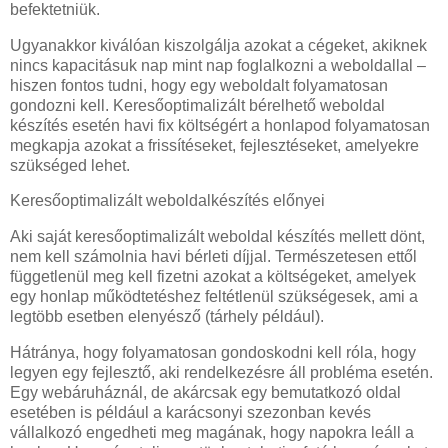
befektetniük.
Ugyanakkor kiválóan kiszolgálja azokat a cégeket, akiknek
nincs kapacitásuk nap mint nap foglalkozni a weboldallal –
hiszen fontos tudni, hogy egy weboldalt folyamatosan
gondozni kell. Keresőoptimalizált bérelhető weboldal
készítés esetén havi fix költségért a honlapod folyamatosan
megkapja azokat a frissítéseket, fejlesztéseket, amelyekre
szükséged lehet.
Keresőoptimalizált weboldalkészítés előnyei
Aki saját keresőoptimalizált weboldal készítés mellett dönt,
nem kell számolnia havi bérleti díjjal. Természetesen ettől
függetlenül meg kell fizetni azokat a költségeket, amelyek
egy honlap működtetéshez feltétlenül szükségesek, ami a
legtöbb esetben elenyésző (tárhely például).
Hátránya, hogy folyamatosan gondoskodni kell róla, hogy
legyen egy fejlesztő, aki rendelkezésre áll probléma esetén.
Egy webáruháznál, de akárcsak egy bemutatkozó oldal
esetében is például a karácsonyi szezonban kevés
vállalkozó engedheti meg magának, hogy napokra leáll a