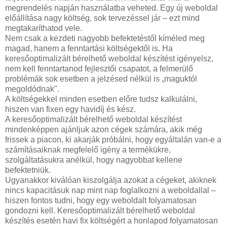
megrendelés napján használatba veheted. Egy új weboldal
előállítása nagy költség, sok tervezéssel jár – ezt mind
megtakaríthatod vele.
Nem csak a kezdeti nagyobb befektetéstől kíméled meg
magad, hanem a fenntartási költségektől is. Ha
keresőoptimalizált bérelhető weboldal készítést igényelsz,
nem kell fenntartanod fejlesztői csapatot, a felmerülő
problémák sok esetben a jelzésed nélkül is „maguktól
megoldódnak".
A költségekkel minden esetben előre tudsz kalkulálni,
hiszen van fixen egy havidíj és kész.
A keresőoptimalizált bérelhető weboldal készítést
mindenképpen ajánljuk azon cégek számára, akik még
frissek a piacon, ki akarják próbálni, hogy egyáltalán van-e a
számításaiknak megfelelő igény a termékükre,
szolgáltatásukra anélkül, hogy nagyobbat kellene
befektetniük.
Ugyanakkor kiválóan kiszolgálja azokat a cégeket, akiknek
nincs kapacitásuk nap mint nap foglalkozni a weboldallal –
hiszen fontos tudni, hogy egy weboldalt folyamatosan
gondozni kell. Keresőoptimalizált bérelhető weboldal
készítés esetén havi fix költségért a honlapod folyamatosan