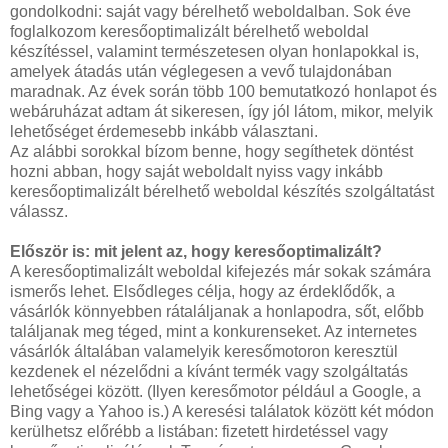
gondolkodni: saját vagy bérelhető weboldalban. Sok éve
foglalkozom keresőoptimalizált bérelhető weboldal
készítéssel, valamint természetesen olyan honlapokkal is,
amelyek átadás után véglegesen a vevő tulajdonában
maradnak. Az évek során több 100 bemutatkozó honlapot és
webáruházat adtam át sikeresen, így jól látom, mikor, melyik
lehetőséget érdemesebb inkább választani.
Az alábbi sorokkal bízom benne, hogy segíthetek döntést
hozni abban, hogy saját weboldalt nyiss vagy inkább
keresőoptimalizált bérelhető weboldal készítés szolgáltatást
válassz.
Először is: mit jelent az, hogy keresőoptimalizált?
A keresőoptimalizált weboldal kifejezés már sokak számára
ismerős lehet. Elsődleges célja, hogy az érdeklődők, a
vásárlók könnyebben rátaláljanak a honlapodra, sőt, előbb
találjanak meg téged, mint a konkurenseket. Az internetes
vásárlók általában valamelyik keresőmotoron keresztül
kezdenek el nézelődni a kívánt termék vagy szolgáltatás
lehetőségei között. (Ilyen keresőmotor például a Google, a
Bing vagy a Yahoo is.) A keresési találatok között két módon
kerülhetsz előrébb a listában: fizetett hirdetéssel vagy