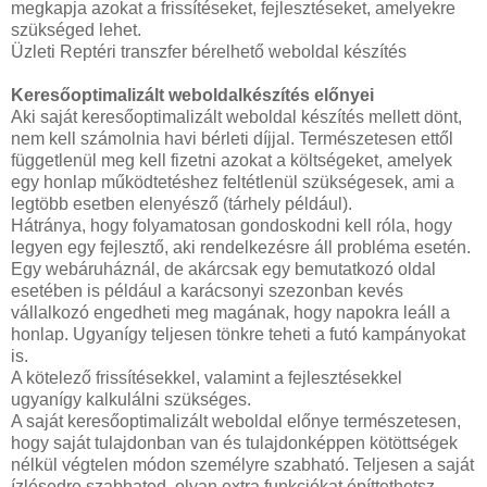
megkapja azokat a frissítéseket, fejlesztéseket, amelyekre
szükséged lehet.
Üzleti Reptéri transzfer bérelhető weboldal készítés
Keresőoptimalizált weboldalkészítés előnyei
Aki saját keresőoptimalizált weboldal készítés mellett dönt,
nem kell számolnia havi bérleti díjjal. Természetesen ettől
függetlenül meg kell fizetni azokat a költségeket, amelyek
egy honlap működtetéshez feltétlenül szükségesek, ami a
legtöbb esetben elenyésző (tárhely például).
Hátránya, hogy folyamatosan gondoskodni kell róla, hogy
legyen egy fejlesztő, aki rendelkezésre áll probléma esetén.
Egy webáruháznál, de akárcsak egy bemutatkozó oldal
esetében is például a karácsonyi szezonban kevés
vállalkozó engedheti meg magának, hogy napokra leáll a
honlap. Ugyanígy teljesen tönkre teheti a futó kampányokat
is.
A kötelező frissítésekkel, valamint a fejlesztésekkel
ugyanígy kalkulálni szükséges.
A saját keresőoptimalizált weboldal előnye természetesen,
hogy saját tulajdonban van és tulajdonképpen kötöttségek
nélkül végtelen módon személyre szabható. Teljesen a saját
ízlésedre szabhatod, olyan extra funkciókat építtethetsz