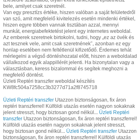
bele, amilyet csak szeretnél.
Van egy presztízs értéke, hiszen valóban a saját felületedről
van szó, amit megfelelő kivitelezés esetén mindenki értékel,
hiszen egyre többen vannak tisztában azzal, mennyi
munkát, energiabefektetést jelent egy internetes weboldal.
Az emberek szeretnek birtokolni, tudni, hogy „ez az övék és
azt tesznek vele, amit csak szeretnének", azonban ez egy
honlap esetében nem feltétlenül kifizetődő. Érdemes tehát
mérlegelni a végső döntéshozatal előtt, hiszen a weboldalad
vállalkozod egyik alappillérét jelenti. Ha bizonytalan vagy a
választásban, keress bizalommal és segítek meghozni a
megfelelő döntést.
Üzleti Reptéri transzfer weboldal készítés
KW8fc504a7258cc3b3277d71a2f8745718
Üzleti Reptéri transzfer
Utazzon biztonságosan, fix áron
reptéri transzferrel! Külföldi utazás esetén nagyon sokaknak
jelent stresszt, hogy biztosan gond nélkül...
Üzleti Reptéri
transzfer
Utazzon biztonságosan, fix áron reptéri transzferrel!
Külföldi utazás esetén nagyon sokaknak jelent stresszt,
hogy biztosan gond nélkül...
Üzleti Reptéri transzfer
Utazzon
biztonságosan, fix áron reptéri transzferrel! Külföldi utazás