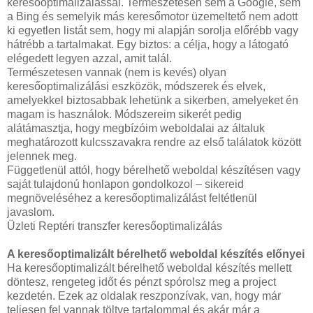
keresőoptimalizálással. Természetesen sem a Google, sem
a Bing és semelyik más keresőmotor üzemeltető nem adott
ki egyetlen listát sem, hogy mi alapján sorolja előrébb vagy
hátrébb a tartalmakat. Egy biztos: a célja, hogy a látogató
elégedett legyen azzal, amit talál.
Természetesen vannak (nem is kevés) olyan
keresőoptimalizálási eszközök, módszerek és elvek,
amelyekkel biztosabbak lehetünk a sikerben, amelyeket én
magam is használok. Módszereim sikerét pedig
alátámasztja, hogy megbízóim weboldalai az általuk
meghatározott kulcsszavakra rendre az első találatok között
jelennek meg.
Függetlenül attól, hogy bérelhető weboldal készítésen vagy
saját tulajdonú honlapon gondolkozol – sikereid
megnöveléséhez a keresőoptimalizálást feltétlenül
javaslom.
Üzleti Reptéri transzfer keresőoptimalizálás
A keresőoptimalizált bérelhető weboldal készítés előnyei
Ha keresőoptimalizált bérelhető weboldal készítés mellett
döntesz, rengeteg időt és pénzt spórolsz meg a project
kezdetén. Ezek az oldalak reszponzívak, van, hogy már
teljesen fel vannak töltve tartalommal és akár már a