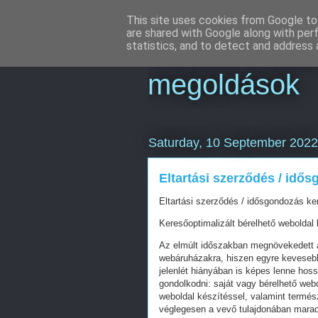
This site uses cookies from Google to 
are shared with Google along with per
Online market
statistics, and to detect and address 
megoldások
Saturday, 10 September 2022
Eltartási szerződés / idő
Eltartási szerződés / idősgondozás ke
Keresőoptimalizált bérelhető weboldal 
Az elmúlt időszakban megnövekedett a
webáruházakra, hiszen egyre kevesebb 
jelenlét hiányában is képes lenne hos
gondolkodni: saját vagy bérelhető web
weboldal készítéssel, valamint termés
véglegesen a vevő tulajdonában mara