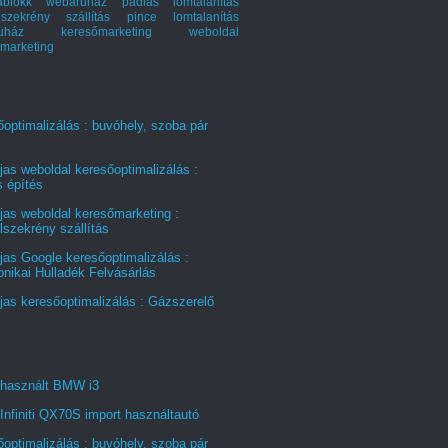
ablokk webáruház
padlás lomtalanítás
szekrény szállítás
pince lomtalanítás
ruház keresőmarketing
weboldal
marketing
optimalizálás : buvóhely, szoba pár
jas weboldal keresőoptimalizálás :
s építés
jas weboldal keresőmarketing :
szekrény szállítás
jas Google keresőoptimalizálás :
onikai Hulladék Felvásárlás
jas keresőoptimalizálás : Gázszerelő
 használt BMW i3
Infiniti QX70S import használtautó
optimalizálás : buvóhely, szoba pár