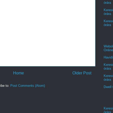
órára
Kereső
órára
Kereső
órára
Webold
Online
Havidí
Kereső
órára
Home
Older Post
Kereső
órára
ibe to:
Post Comments (Atom)
Dwell 
Kereső
órára