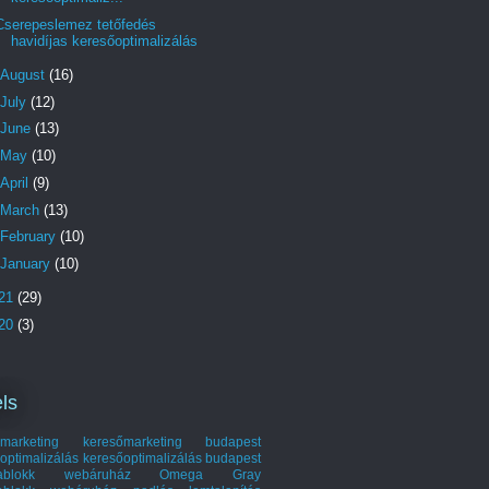
Cserepeslemez tetőfedés
havidíjas keresőoptimalizálás
August
(16)
July
(12)
June
(13)
May
(10)
April
(9)
March
(13)
February
(10)
January
(10)
21
(29)
20
(3)
ls
marketing
keresőmarketing budapest
optimalizálás
keresőoptimalizálás budapest
hablokk webáruház
Omega Gray