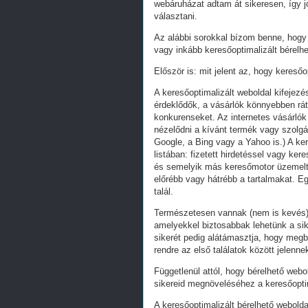
webáruházat adtam át sikeresen, így j
választani.
Az alábbi sorokkal bízom benne, hogy 
vagy inkább keresőoptimalizált bérelhe
Először is: mit jelent az, hogy keresőo
A keresőoptimalizált weboldal kifejez
érdeklődők, a vásárlók könnyebben ráta
konkurenseket. Az internetes vásárlók
nézelődni a kívánt termék vagy szolgál
Google, a Bing vagy a Yahoo is.) A ker
listában: fizetett hirdetéssel vagy k
és semelyik más keresőmotor üzemeltet
előrébb vagy hátrébb a tartalmakat. Eg
talál.
Természetesen vannak (nem is kevés) 
amelyekkel biztosabbak lehetünk a s
sikerét pedig alátámasztja, hogy megb
rendre az első találatok között jelenn
Függetlenül attól, hogy bérelhető webo
sikereid megnöveléséhez a keresőoptim
A keresőoptimalizált bérelhető webolda