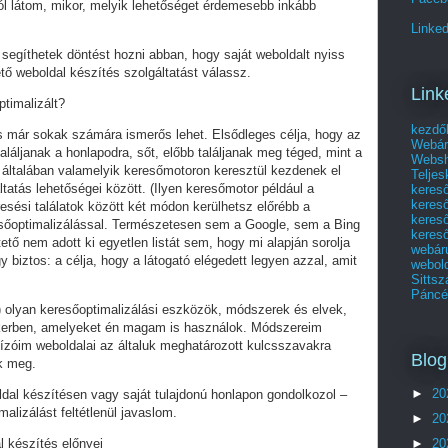
ól látom, mikor, melyik lehetőséget érdemesebb inkább
Linked
segíthetek döntést hozni abban, hogy saját weboldalt nyiss
tő weboldal készítés szolgáltatást válassz.
Link
ptimalizált?
kezdő
és már sokak számára ismerős lehet. Elsődleges célja, hogy az
Webár
láljanak a honlapodra, sőt, előbb találjanak meg téged, mint a
Websho
 általában valamelyik keresőmotoron keresztül kezdenek el
Telje
tatás lehetőségei között. (Ilyen keresőmotor például a
keres
keres
esési találatok között két módon kerülhetsz előrébb a
kereső
eresőoptimalizálással. Természetesen sem a Google, sem a Bing
kereső
ő nem adott ki egyetlen listát sem, hogy mi alapján sorolja
webár
y biztos: a célja, hogy a látogató elégedett legyen azzal, amit
webol
Sittsz
Páncél
olyan keresőoptimalizálási eszközök, módszerek és elvek,
ikerben, amelyeket én magam is használok. Módszereim
ízóim weboldalai az általuk meghatározott kulcsszavakra
Blog
ek meg.
►
20
ldal készítésen vagy saját tulajdonú honlapon gondolkozol –
alizálást feltétlenül javaslom.
►
20
►
20
l készítés előnyei