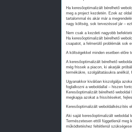
Ha keresőoptimalizált bérelhető webold
meg a project kezdetén. Ezek az oldal
tartalommal és akár már a megrendelés
nagy költség, sok tervezéssel jár – ez
Nem csak a kezdeti nagyobb befekteté
Ha keresőoptimalizált bérelhető webold
csapatot, a felmerülő problémák sok e
A költségekkel minden esetben előre tu
A keresőoptimalizált bérelhető webold
még frissek a piacon, ki akarják próbá
termékükre, szolgáltatásukra anélkül,
Ugyanakkor kiválóan kiszolgálja azoka
foglalkozni a weboldallal – hiszen fon
Keresőoptimalizált bérelhető weboldal 
megkapja azokat a frissítéseket, fejl
Keresőoptimalizált weboldalkészítés e
Aki saját keresőoptimalizált weboldal k
Természetesen ettől függetlenül meg k
működtetéshez feltétlenül szükségesek