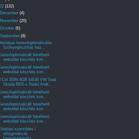
22
(132)
December
(4)
November
(20)
October
(6)
September
(9)
Havidíjas keresőoptimalizálás
Szőnyegtisztítás ház...
Keresőoptimalizált bérelhető
weboldal készítés kon...
Keresőoptimalizált bérelhető
weboldal készítés kon...
8 Col 2DIN 4GB 64GB VW Seat
Skoda RDS-s Rádió Andr...
Keresőoptimalizált bérelhető
weboldal készítés kon...
Keresőoptimalizált bérelhető
weboldal készítés kon...
Keresőoptimalizált bérelhető
weboldal készítés kon...
Eltartási szerződés /
idősgondozás
keresőoptimaliz...