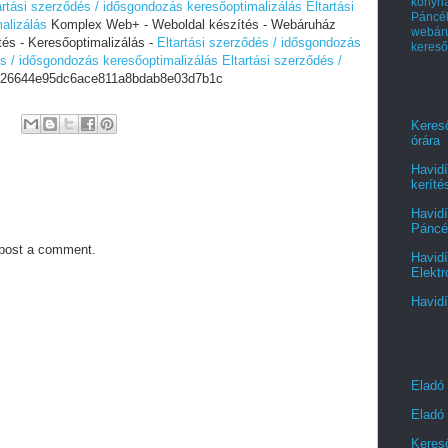
konyh
artási szerződés / idősgondozás keresőoptimalizálás
Eltartási
Páncél
alizálás
Komplex Web+ - Weboldal készítés - Webáruház
webá
tés - Keresőoptimalizálás -
Eltartási szerződés / idősgondozás
kereső
és / idősgondozás keresőoptimalizálás
Eltartási szerződés /
6644e95dc6ace811a8bdab8e03d7b1c
Kereső
órára
Havidí
keríté
Havidí
Páncél
 post a comment.
Havidí
Elektr
Havidí
Eladó
Eladó 
Kereső