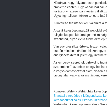
Hátránya, hogy folyamatosan gondoskodn
probléma esetén. Egy webáruháznál, d
karácsonyi szezonban kevés vállalkoz
Ugyanígy teljesen tönkre teheti a futó
A kötelező frissítésekkel, valamint a 
A saját keresőoptimalizált weboldal e
tulajdonképpen kötöttségek nélkül vég
szabhatod, olyan extra funkciókat épít
Van egy presztízs értéke, hiszen valób
esetén mindenki értékel, hiszen egyre
energiabefektetést jelent egy internete
Az emberek szeretnek birtokolni, tudn
szeretnének”, azonban ez egy honlap e
a végső döntéshozatal előtt, hiszen a w
bizonytalan vagy a választásban, ker
Komplex Web+ - Webáruház keresőoptim
Eltartási szerződés / idősgondozás ke
keresőoptimalizálás
Eltartási szerződ
Webáruház keresőoptimalizálás - Webol