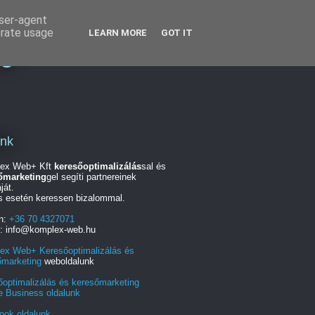
user-agent
erate usage
LEARN MORE
GOT IT
ng
unk
ex Web+ Kft
keresőoptimalizálás
sal és
őmarketing
gel segíti partnereinek
ját.
s esetén keressen bizalommal.
on:
+36 70 4327071
l: info@komplex-web.hu
ex Web+ Keresőoptimalizálás és
őmarketing
weboldalunk
őoptimalizálás és keresőmarketing
e Business oldalunk
ook oldalunk