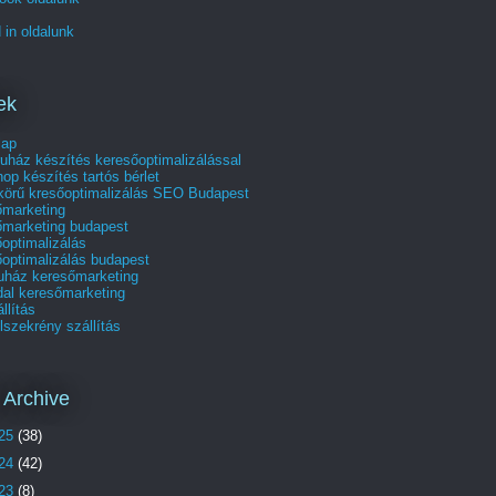
 in oldalunk
ek
lap
uház készítés keresőoptimalizálással
p készítés tartós bérlet
skörű kresőoptimalizálás SEO Budapest
őmarketing
őmarketing budapest
optimalizálás
optimalizálás budapest
uház keresőmarketing
dal keresőmarketing
állítás
szekrény szállítás
 Archive
25
(38)
24
(42)
23
(8)