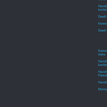
Havidí
keríté
Dwell 
Kereső
Dwell 
Kereső
órára
Havidí
keríté
Havidí
Páncél
Havidí
Menny