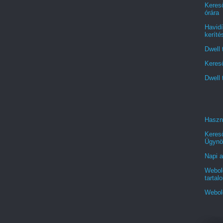
Kereső
órára
Havidí
keríté
Dwell 
Kereső
Dwell 
Haszn
Keres
Ügynö
Napi a
Webold
tartal
Webol