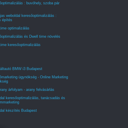
optimalizálás : buvóhely, szoba pár
jas weboldal keresőoptimalizálás :
s építés
time optimalizálás
optimalizálás és Dwell time növelés
time keresőoptimalizálás
áltautó BMW i3 Budapest
őmarketing ügynökség - Online Marketing
kség
rany árfolyam - arany felvásárlás
al keresőoptimalizálás, tanácsadás és
ommarketing
dal készítés Budapest