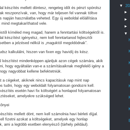
▼
20
al készítés mellett döntesz, rengeteg időt és pénzt spórolsz
►
ak reszponzívak, van, hogy már teljesen fel vannak töltve
 napján használatba veheted. Egy új weboldal előállítása
►
t mind megtakaríthatod vele.
►
stől kíméled meg magad, hanem a fenntartási költségektől is.
▼
al készítést igényelsz, nem kell fenntartanod fejlesztői
setben a jelzésed nélkül is „maguktól megoldódnak”.
dsz kalkulálni, hiszen van fixen egy havidíj és kész.
al készítést mindenképpen ajánljuk azon cégek számára, akik
lni, hogy egyáltalán van-e a számításaiknak megfelelő igény a
 hogy nagyobbat kellene befektetniük.
t a cégeket, akiknek nincs kapacitásuk nap mint nap
tos tudni, hogy egy weboldalt folyamatosan gondozni kell.
készítés esetén havi fix költségért a honlapod folyamatosan
esztéseket, amelyekre szükséged lehet.
lőnyei
észítés mellett dönt, nem kell számolnia havi bérleti díjjal.
ell fizetni azokat a költségeket, amelyek egy honlap
, ami a legtöbb esetben elenyésző (tárhely például).