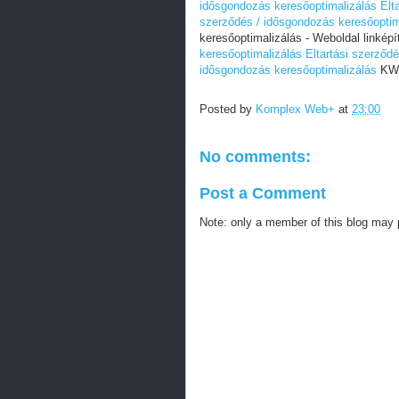
idősgondozás keresőoptimalizálás
Elt
szerződés / idősgondozás keresőoptim
keresőoptimalizálás - Weboldal linképí
keresőoptimalizálás
Eltartási szerződ
idősgondozás keresőoptimalizálás
KW2
Posted by
Komplex Web+
at
23:00
No comments:
Post a Comment
Note: only a member of this blog may