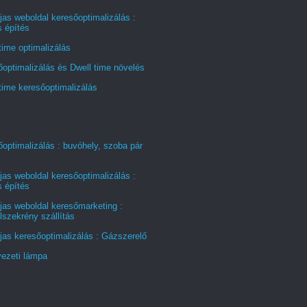
jas weboldal keresőoptimalizálás :
s építés
time optimalizálás
optimalizálás és Dwell time növelés
time keresőoptimalizálás
optimalizálás : buvóhely, szoba pár
jas weboldal keresőoptimalizálás :
s építés
jas weboldal keresőmarketing :
szekrény szállítás
jas keresőoptimalizálás : Gázszerelő
ezeti lámpa