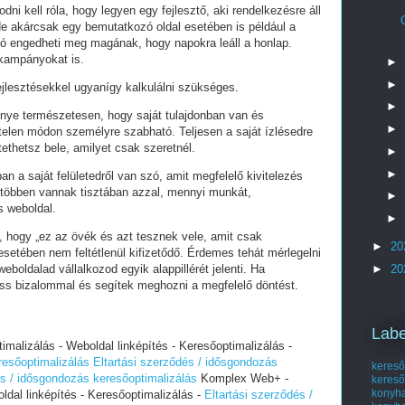
i kell róla, hogy legyen egy fejlesztő, aki rendelkezésre áll
e akárcsak egy bemutatkozó oldal esetében is például a
ó engedheti meg magának, hogy napokra leáll a honlap.
 kampányokat is.
►
►
fejlesztésekkel ugyanígy kalkulálni szükséges.
►
lőnye természetesen, hogy saját tulajdonban van és
►
telen módon személyre szabható. Teljesen a saját ízlésedre
tethetsz bele, amilyet csak szeretnél.
►
►
an a saját felületedről van szó, amit megfelelő kivitelezés
 többen vannak tisztában azzal, mennyi munkát,
►
s weboldal.
►
i, hogy „ez az övék és azt tesznek vele, amit csak
►
20
setében nem feltétlenül kifizetődő. Érdemes tehát mérlegelni
eboldalad vállalkozod egyik alappillérét jelenti. Ha
►
20
ess bizalommal és segítek meghozni a megfelelő döntést.
Labe
alizálás - Weboldal linképítés - Keresőoptimalizálás -
resőoptimalizálás
Eltartási szerződés / idősgondozás
kereső
és / idősgondozás keresőoptimalizálás
Komplex Web+ -
kereső
kony
dal linképítés - Keresőoptimalizálás -
Eltartási szerződés /