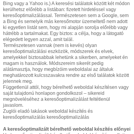
Bing vagy a Yahoo is.) A keresési találatok között két módon
kerülhetsz előrébb a listában: fizetett hirdetéssel vagy
keresőoptimalizálással. Természetesen sem a Google, sem
a Bing és semelyik más keresőmotor üzemeltető nem adott
ki egyetlen listát sem, hogy mi alapján sorolja előrébb vagy
hátrébb a tartalmakat. Egy biztos: a célja, hogy a látogató
elégedett legyen azzal, amit talál.
Természetesen vannak (nem is kevés) olyan
keresőoptimalizálási eszközök, módszerek és elvek,
amelyekkel biztosabbak lehetünk a sikerben, amelyeket én
magam is használok. Módszereim sikerét pedig
alátámasztja, hogy megbízóim weboldalai az általuk
meghatározott kulcsszavakra rendre az első találatok között
jelennek meg.
Függetlenül attól, hogy bérelhető weboldal készítésen vagy
saját tulajdonú honlapon gondolkozol – sikereid
megnöveléséhez a keresőoptimalizálást feltétlenül
javaslom.
Zuglói eladó lakások weboldal készítés és
keresőoptimalizálás keresőoptimalizálás
A keresőoptimalizált bérelhető weboldal készítés előnyei