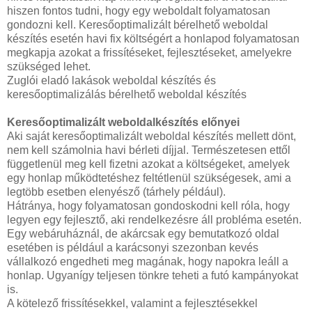
hiszen fontos tudni, hogy egy weboldalt folyamatosan
gondozni kell. Keresőoptimalizált bérelhető weboldal
készítés esetén havi fix költségért a honlapod folyamatosan
megkapja azokat a frissítéseket, fejlesztéseket, amelyekre
szükséged lehet.
Zuglói eladó lakások weboldal készítés és
keresőoptimalizálás bérelhető weboldal készítés
Keresőoptimalizált weboldalkészítés előnyei
Aki saját keresőoptimalizált weboldal készítés mellett dönt,
nem kell számolnia havi bérleti díjjal. Természetesen ettől
függetlenül meg kell fizetni azokat a költségeket, amelyek
egy honlap működtetéshez feltétlenül szükségesek, ami a
legtöbb esetben elenyésző (tárhely például).
Hátránya, hogy folyamatosan gondoskodni kell róla, hogy
legyen egy fejlesztő, aki rendelkezésre áll probléma esetén.
Egy webáruháznál, de akárcsak egy bemutatkozó oldal
esetében is például a karácsonyi szezonban kevés
vállalkozó engedheti meg magának, hogy napokra leáll a
honlap. Ugyanígy teljesen tönkre teheti a futó kampányokat
is.
A kötelező frissítésekkel, valamint a fejlesztésekkel