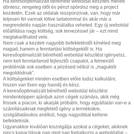
Ha keresőoptimalizált bérelhető weboldal készítés mellett
döntesz, rengeteg időt és pénzt spórolsz meg a project
kezdetén. Ezek az oldalak reszponzívak, van, hogy már
teljesen fel vannak töltve tartalommal és akár már a
megrendelés napján használatba veheted. Egy új weboldal
előállítása nagy költség, sok tervezéssel jár – ezt mind
megtakaríthatod vele.
Nem csak a kezdeti nagyobb befektetéstől kíméled meg
magad, hanem a fenntartási költségektől is. Ha
keresőoptimalizált bérelhető weboldal készítést igényelsz,
nem kell fenntartanod fejlesztői csapatot, a felmerülő
problémák sok esetben a jelzésed nélkül is „maguktól
megoldódnak".
A költségekkel minden esetben előre tudsz kalkulálni,
hiszen van fixen egy havidíj és kész.
A keresőoptimalizált bérelhető weboldal készítést
mindenképpen ajánljuk azon cégek számára, akik még
frissek a piacon, ki akarják próbálni, hogy egyáltalán van-e a
számításaiknak megfelelő igény a termékükre,
szolgáltatásukra anélkül, hogy nagyobbat kellene
befektetniük.
Ugyanakkor kiválóan kiszolgálja azokat a cégeket, akiknek
nincs kapacitásuk nap mint nap foglalkozni a weboldallal –