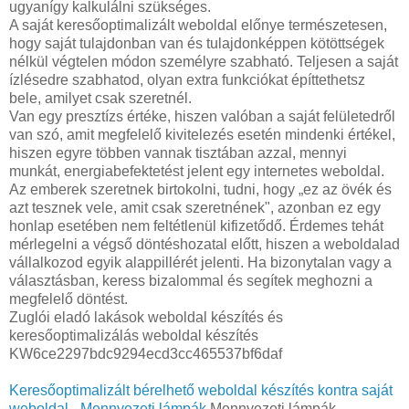
ugyanígy kalkulálni szükséges.
A saját keresőoptimalizált weboldal előnye természetesen,
hogy saját tulajdonban van és tulajdonképpen kötöttségek
nélkül végtelen módon személyre szabható. Teljesen a saját
ízlésedre szabhatod, olyan extra funkciókat építtethetsz
bele, amilyet csak szeretnél.
Van egy presztízs értéke, hiszen valóban a saját felületedről
van szó, amit megfelelő kivitelezés esetén mindenki értékel,
hiszen egyre többen vannak tisztában azzal, mennyi
munkát, energiabefektetést jelent egy internetes weboldal.
Az emberek szeretnek birtokolni, tudni, hogy „ez az övék és
azt tesznek vele, amit csak szeretnének", azonban ez egy
honlap esetében nem feltétlenül kifizetődő. Érdemes tehát
mérlegelni a végső döntéshozatal előtt, hiszen a weboldalad
vállalkozod egyik alappillérét jelenti. Ha bizonytalan vagy a
választásban, keress bizalommal és segítek meghozni a
megfelelő döntést.
Zuglói eladó lakások weboldal készítés és
keresőoptimalizálás weboldal készítés
KW6ce2297bdc9294ecd3cc465537bf6daf
Keresőoptimalizált bérelhető weboldal készítés kontra saját
weboldal - Mennyezeti lámpák
Mennyezeti lámpák