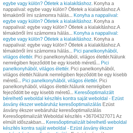
egybe vagy külön? Ötletek a kialakításhoz.
Konyha a
nappalival: egybe vagy külön? Ötletek a kialakításhoz.A
témakörről írni számomra hálás...
Konyha a nappalival:
egybe vagy külön? Ötletek a kialakításhoz.
Konyha a
nappalival: egybe vagy külön? Ötletek a kialakításhoz.A
témakörről írni számomra hálás...
Konyha a nappalival:
egybe vagy külön? Ötletek a kialakításhoz.
Konyha a
nappalival: egybe vagy külön? Ötletek a kialakításhoz.A
témakörről írni számomra hálás...
Pici panelkonyhából,
világos élettér.
Pici panelkonyhából, világos élettér.Nálunk
nemrégiben fejeződött be egy kisebb méretű...
Pici
panelkonyhából, világos élettér.
Pici panelkonyhából,
világos élettér.Nálunk nemrégiben fejeződött be egy kisebb
méretű...
Pici panelkonyhából, világos élettér.
Pici
panelkonyhából, világos élettér.Nálunk nemrégiben
fejeződött be egy kisebb méretű...
Keresőoptimalizált
bérelhető weboldal készítés kontra saját weboldal - Ezüst
ásvány ékszer webáruház keresőoptimalizálás
Ezüst
ásvány ékszer webáruház keresőoptimalizálás
Keresőoptimalizált Weboldal készítés +36704327071 Az
elmúlt időszakban...
Keresőoptimalizált bérelhető weboldal
készítés kontra saját weboldal - Ezüst ásvány ékszer