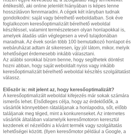
értékesítő, aki online jelenlét hiányában is képes lenne
hosszútávon fennmaradni. A cégek két irányban tudnak
gondolkodni: saját vagy bérelhető weboldalban. Sok éve
foglalkozom keresőoptimalizált bérelhető weboldal
készítéssel, valamint természetesen olyan honlapokkal is,
amelyek átadás után véglegesen a vevő tulajdonában
maradnak. Az évek során több 100 bemutatkozó honlapot és
webáruházat adtam át sikeresen, így jól látom, mikor, melyik
lehetőséget érdemesebb inkább választani.
Az alábbi sorokkal bízom benne, hogy segíthetek döntést
hozni abban, hogy saját weboldalt nyiss vagy inkább
keresőoptimalizált bérelhető weboldal készítés szolgáltatást
válassz.
Először is: mit jelent az, hogy keresőoptimalizált?
A keresőoptimalizált weboldal kifejezés már sokak számára
ismerős lehet. Elsődleges célja, hogy az érdeklődők, a
vásárlók könnyebben rátaláljanak a honlapodra, sőt, előbb
találjanak meg téged, mint a konkurenseket. Az internetes
vásárlók általában valamelyik keresőmotoron keresztül
kezdenek el nézelődni a kívánt termék vagy szolgáltatás
lehetőségei között. (Ilyen keresőmotor például a Google, a