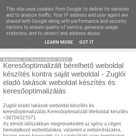
This site uses cookies from Google to deliver its services
Online marketing - Teljes
and to analyze traffic. Your IP address and user-agent are
shared with Google along with performance and security
körű marketing megoldások
metrics to ensure quality of service, generate usage
statistics, and to detect and address abuse.
LEARN MORE
GOT IT
▼
Sunday, 11 September 2022
Keresőoptimalizált bérelhető weboldal
készítés kontra saját weboldal - Zuglói
eladó lakások weboldal készítés és
keresőoptimalizálás
Zuglói eladó lakások weboldal készítés és
keresőoptimalizálás Keresőoptimalizált Weboldal készítés
+36704327071
Az elmúlt időszakban megnövekedett az igény a céges
bemutatkozó weboldalakra, valamint a webáruházakra,
hiszen egyre kevesebb az a szolgáltató vagy termékeket