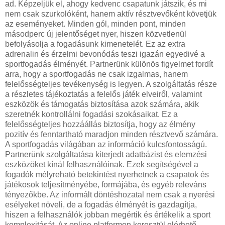
ad. Képzeljük el, ahogy kedvenc csapatunk játszik, és mi
nem csak szurkolóként, hanem aktív résztvevőként követjük
az eseményeket. Minden gól, minden pont, minden
másodperc új jelentőséget nyer, hiszen közvetlenül
befolyásolja a fogadásunk kimenetelét. Ez az extra
adrenalin és érzelmi bevonódás teszi igazán egyedivé a
sportfogadás élményét. Partnerünk különös figyelmet fordít
arra, hogy a sportfogadás ne csak izgalmas, hanem
felelősségteljes tevékenység is legyen. A szolgáltatás része
a részletes tájékoztatás a felelős játék elveiről, valamint
eszközök és támogatás biztosítása azok számára, akik
szeretnék kontrollálni fogadási szokásaikat. Ez a
felelősségteljes hozzáállás biztosítja, hogy az élmény
pozitív és fenntartható maradjon minden résztvevő számára.
A sportfogadás világában az információ kulcsfontosságú.
Partnerünk szolgáltatása kiterjedt adatbázist és elemzési
eszközöket kínál felhasználóinak. Ezek segítségével a
fogadók mélyreható betekintést nyerhetnek a csapatok és
játékosok teljesítményébe, formájába, és egyéb releváns
tényezőkbe. Az informált döntéshozatal nem csak a nyerési
esélyeket növeli, de a fogadás élményét is gazdagítja,
hiszen a felhasználók jobban megértik és értékelik a sport
komplexitását. Az online platformon keresztül elérhető