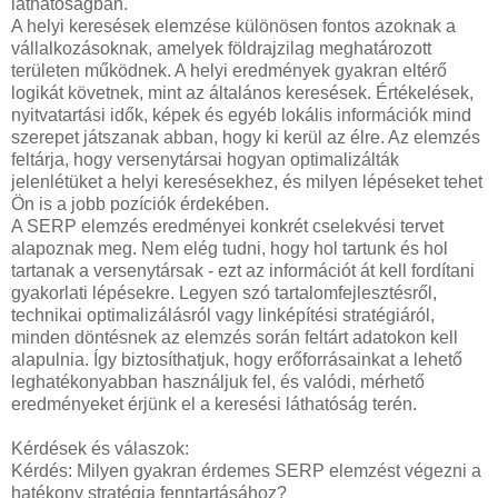
láthatóságban.
A helyi keresések elemzése különösen fontos azoknak a
vállalkozásoknak, amelyek földrajzilag meghatározott
területen működnek. A helyi eredmények gyakran eltérő
logikát követnek, mint az általános keresések. Értékelések,
nyitvatartási idők, képek és egyéb lokális információk mind
szerepet játszanak abban, hogy ki kerül az élre. Az elemzés
feltárja, hogy versenytársai hogyan optimalizálták
jelenlétüket a helyi keresésekhez, és milyen lépéseket tehet
Ön is a jobb pozíciók érdekében.
A SERP elemzés eredményei konkrét cselekvési tervet
alapoznak meg. Nem elég tudni, hogy hol tartunk és hol
tartanak a versenytársak - ezt az információt át kell fordítani
gyakorlati lépésekre. Legyen szó tartalomfejlesztésről,
technikai optimalizálásról vagy linképítési stratégiáról,
minden döntésnek az elemzés során feltárt adatokon kell
alapulnia. Így biztosíthatjuk, hogy erőforrásainkat a lehető
leghatékonyabban használjuk fel, és valódi, mérhető
eredményeket érjünk el a keresési láthatóság terén.
Kérdések és válaszok:
Kérdés: Milyen gyakran érdemes SERP elemzést végezni a
hatékony stratégia fenntartásához?