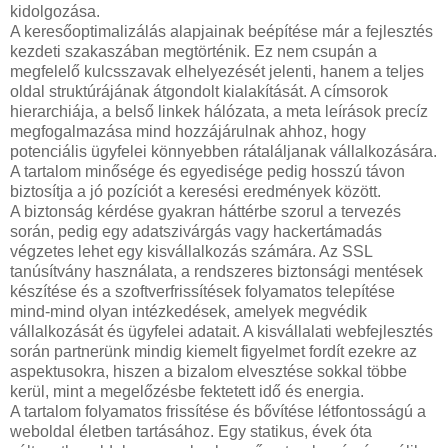
kidolgozása.
A keresőoptimalizálás alapjainak beépítése már a fejlesztés
kezdeti szakaszában megtörténik. Ez nem csupán a
megfelelő kulcsszavak elhelyezését jelenti, hanem a teljes
oldal struktúrájának átgondolt kialakítását. A címsorok
hierarchiája, a belső linkek hálózata, a meta leírások precíz
megfogalmazása mind hozzájárulnak ahhoz, hogy
potenciális ügyfelei könnyebben rátaláljanak vállalkozására.
A tartalom minősége és egyedisége pedig hosszú távon
biztosítja a jó pozíciót a keresési eredmények között.
A biztonság kérdése gyakran háttérbe szorul a tervezés
során, pedig egy adatszivárgás vagy hackertámadás
végzetes lehet egy kisvállalkozás számára. Az SSL
tanúsítvány használata, a rendszeres biztonsági mentések
készítése és a szoftverfrissítések folyamatos telepítése
mind-mind olyan intézkedések, amelyek megvédik
vállalkozását és ügyfelei adatait. A kisvállalati webfejlesztés
során partnerünk mindig kiemelt figyelmet fordít ezekre az
aspektusokra, hiszen a bizalom elvesztése sokkal többe
kerül, mint a megelőzésbe fektetett idő és energia.
A tartalom folyamatos frissítése és bővítése létfontosságú a
weboldal életben tartásához. Egy statikus, évek óta