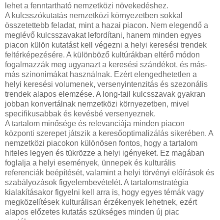
lehet a fenntartható nemzetközi növekedéshez.
A kulcsszókutatás nemzetközi környezetben sokkal
összetettebb feladat, mint a hazai piacon. Nem elegendő a
meglévő kulcsszavakat lefordítani, hanem minden egyes
piacon külön kutatást kell végezni a helyi keresési trendek
feltérképezésére. A különböző kultúrákban eltérő módon
fogalmazzák meg ugyanazt a keresési szándékot, és más-
más szinonimákat használnak. Ezért elengedhetetlen a
helyi keresési volumenek, versenyintenzitás és szezonális
trendek alapos elemzése. A long-tail kulcsszavak gyakran
jobban konvertálnak nemzetközi környezetben, mivel
specifikusabbak és kevésbé versenyeznek.
A tartalom minősége és relevanciája minden piacon
központi szerepet játszik a keresőoptimalizálás sikerében. A
nemzetközi piacokon különösen fontos, hogy a tartalom
hiteles legyen és tükrözze a helyi igényeket. Ez magában
foglalja a helyi események, ünnepek és kulturális
referenciák beépítését, valamint a helyi törvényi előírások és
szabályozások figyelembevételét. A tartalomstratégia
kialakításakor figyelni kell arra is, hogy egyes témák vagy
megközelítések kulturálisan érzékenyek lehetnek, ezért
alapos előzetes kutatás szükséges minden új piac