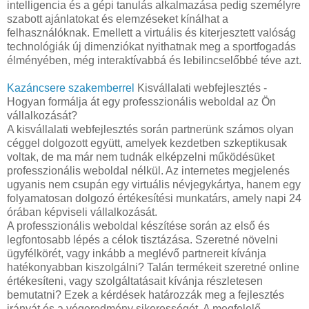
intelligencia és a gépi tanulás alkalmazása pedig személyre
szabott ajánlatokat és elemzéseket kínálhat a
felhasználóknak. Emellett a virtuális és kiterjesztett valóság
technológiák új dimenziókat nyithatnak meg a sportfogadás
élményében, még interaktívabbá és lebilincselőbbé téve azt.
Kazáncsere szakemberrel
Kisvállalati webfejlesztés -
Hogyan formálja át egy professzionális weboldal az Ön
vállalkozását?
A kisvállalati webfejlesztés során partnerünk számos olyan
céggel dolgozott együtt, amelyek kezdetben szkeptikusak
voltak, de ma már nem tudnák elképzelni működésüket
professzionális weboldal nélkül. Az internetes megjelenés
ugyanis nem csupán egy virtuális névjegykártya, hanem egy
folyamatosan dolgozó értékesítési munkatárs, amely napi 24
órában képviseli vállalkozását.
A professzionális weboldal készítése során az első és
legfontosabb lépés a célok tisztázása. Szeretné növelni
ügyfélkörét, vagy inkább a meglévő partnereit kívánja
hatékonyabban kiszolgálni? Talán termékeit szeretné online
értékesíteni, vagy szolgáltatásait kívánja részletesen
bemutatni? Ezek a kérdések határozzák meg a fejlesztés
irányát és a végeredmény sikerességét. A megfelelő