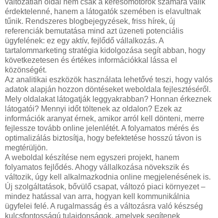
változatlan oldal nem csak a keresőmotorok számára válik
érdektelenné, hanem a látogatók szemében is elavultnak
tűnik. Rendszeres blogbejegyzések, friss hírek, új
referenciák bemutatása mind azt üzeneti potenciális
ügyfelének: ez egy aktív, fejlődő vállalkozás. A
tartalommarketing stratégia kidolgozása segít abban, hogy
következetesen és értékes információkkal lássa el
közönségét.
Az analitikai eszközök használata lehetővé teszi, hogy valós
adatok alapján hozzon döntéseket weboldala fejlesztéséről.
Mely oldalakat látogatják leggyakrabban? Honnan érkeznek
látogatói? Mennyi időt töltenek az oldalon? Ezek az
információk aranyat érnek, amikor arról kell dönteni, merre
fejlessze tovább online jelenlétét. A folyamatos mérés és
optimalizálás biztosítja, hogy befektetése hosszú távon is
megtérüljön.
A weboldal készítése nem egyszeri projekt, hanem
folyamatos fejlődés. Ahogy vállalkozása növekszik és
változik, úgy kell alkalmazkodnia online megjelenésének is.
Új szolgáltatások, bővülő csapat, változó piaci környezet –
mindez hatással van arra, hogyan kell kommunikálnia
ügyfelei felé. A rugalmasság és a változásra való készség
kulcsfontosságú tulajdonságok, amelyek segítenek