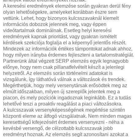
A keresési eredmények elemzése során gyakran derül fény
olyan lehetőségekre, amelyeket korábban észre sem
vettünk. Lehet, hogy bizonyos kulcsszavaknál kiemelt
információs dobozok jelennek meg, vagy éppen
videótartalmak dominálnak. Esetleg helyi keresési
eredmények kapnak prioritást, vagy gyakran ismételt
kérdések szekciója foglalja el a képernyő jelentős részét.
Mindezek az információk értékes támpontokat adnak ahhoz,
hogy milyen irányba érdemes fejleszteni a tartalomstratégiát.
Partnerünk által végzett SERP elemzés egyik legnagyobb
előnye, hogy nem csak pillanatfelvételt készít a jelenlegi
helyzetről. Az elemzés során történelmi adatokat is
vizsgálunk, így láthatóvá válnak a változások és trendek.
Megérthetjük, hogy mely versenytársak erősödtek meg az
elmúlt időszakban, milyen új szereplők jelentek meg a
piacon, és mely pozíciók ingadoznak leginkább. Ez a tudás
lehetővé teszi a proaktív reagálást a piaci változásokra.
A kulcsszavak versenyképességének megértése szintén
központi eleme az átfogó vizsgálatnak. Nem minden magas
keresettségű kifejezésért érdemes versenyezni - néha a
kevésbé versengő, de célzottabb kulcsszavak jobb
eredményt hoznak. Az elemzés segít azonosítani azokat a