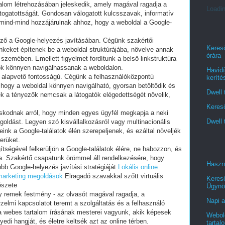
rtalom létrehozásában jeleskedik, amely magával ragadja a
Loadin
átogatottságát. Gondosan válogatott kulcsszavak, informatív
mind-mind hozzájárulnak ahhoz, hogy a weboldal a Google-
ező a Google-helyezés javításában. Cégünk szakértői
Kereső
inkeket építenek be a weboldal struktúrájába, növelve annak
órára
 szemében. Emellett figyelmet fordítunk a belső linkstruktúra
lók könnyen navigálhassanak a weboldalon.
Havidí
n alapvető fontosságú. Cégünk a felhasználóközpontú
keríté
 hogy a weboldal könnyen navigálható, gyorsan betöltődik és
Dwell 
zek a tényezők nemcsak a látogatók elégedettségét növelik,
Kereső
kodnak arról, hogy minden egyes ügyfél megkapja a neki
Dwell 
oldást. Legyen szó kisvállalkozásról vagy multinacionális
leink a Google-találatok élén szerepeljenek, és ezáltal növeljék
kerüket.
tségével felkerüljön a Google-találatok élére, ne habozzon, és
a. Szakértő csapatunk örömmel áll rendelkezésére, hogy
Haszn
bb Google-helyezés javítási stratégiáját.
Lokális online
 marketing megoldások
Elragadó szavakkal szőtt virtuális
Keres
észete
Ügynö
gy remek festmény - az olvasót magával ragadja, a
Napi a
rzelmi kapcsolatot teremt a szolgáltatás és a felhasználó
- a webes tartalom írásának mesterei vagyunk, akik képesek
Webold
edi hangját, és életre keltsék azt az online térben.
tartal