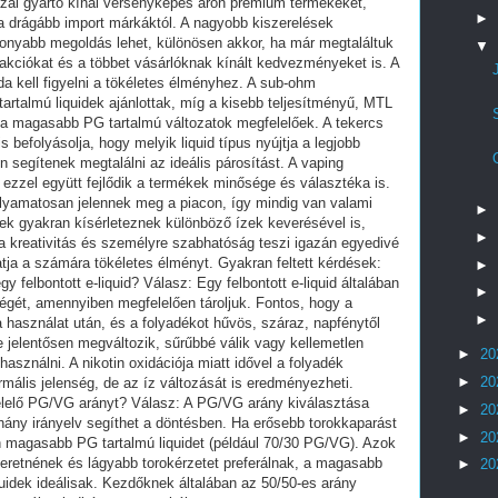
azai gyártó kínál versenyképes áron prémium termékeket,
►
drágább import márkáktól. A nagyobb kiszerelések
onyabb megoldás lehet, különösen akkor, ha már megtaláltuk
▼
akciókat és a többet vásárlóknak kínált kedvezményeket is. A
da kell figyelni a tökéletes élményhez. A sub-ohm
rtalmú liquidek ajánlottak, míg a kisebb teljesítményű, MTL
 a magasabb PG tartalmú változatok megfelelőek. A tekercs
s befolyásolja, hogy melyik liquid típus nyújtja a legjobb
 segítenek megtalálni az ideális párosítást. A vaping
zzel együtt fejlődik a termékek minősége és választéka is.
olyamatosan jelennek meg a piacon, így mindig van valami
►
rek gyakran kísérleteznek különböző ízek keverésével is,
►
a kreativitás és személyre szabhatóság teszi igazán egyedivé
atja a számára tökéletes élményt. Gyakran feltett kérdések:
►
y felbontott e-liquid? Válasz: Egy felbontott e-liquid általában
►
égét, amennyiben megfelelően tároljuk. Fontos, hogy a
►
 használat után, és a folyadékot hűvös, száraz, napfénytől
ne jelentősen megváltozik, sűrűbbé válik vagy kellemetlen
►
20
asználni. A nikotin oxidációja miatt idővel a folyadék
►
20
rmális jelenség, de az íz változását is eredményezheti.
lelő PG/VG arányt? Válasz: A PG/VG arány kiválasztása
►
20
ány irányelv segíthet a döntésben. Ha erősebb torokkaparást
►
20
n magasabb PG tartalmú liquidet (például 70/30 PG/VG). Azok
eretnének és lágyabb torokérzetet preferálnak, a magasabb
►
20
uidek ideálisak. Kezdőknek általában az 50/50-es arány