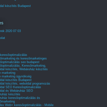
dal készítés Budapest
es
erek 2020 07 03
olat
 keresőoptimalizálás
őmarketing és keresőmarketinges
őoptimalizálás seo budapest
őoptimalizálás, Keresőmarketing,
dal készítés, Webáruház készítés
e marketing
e marketing ügynökség
dal készítés Budapest
dal készítés, weboldal programozás
dal SEO Keresőoptimalizálás
ldal és Webáruház SEO
uház készítés
uház keresőoptimalizálás és
őmarketing
ex Web+ keresőoptimalizálás - Mobile