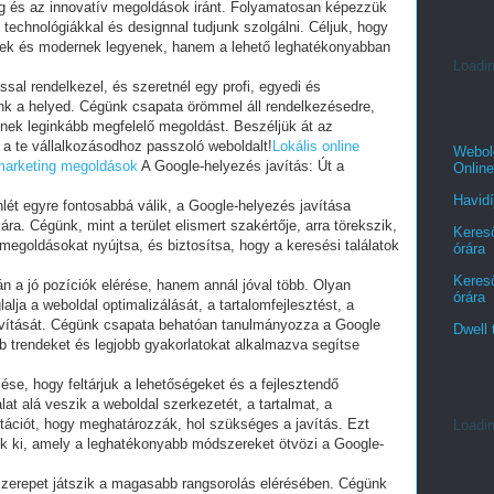
g és az innovatív megoldások iránt. Folyamatosan képezzük
technológiákkal és designnal tudjunk szolgálni. Céljuk, hogy
pek és modernek legyenek, hanem a lehető leghatékonyabban
Loadin
sal rendelkezel, és szeretnél egy profi, egyedi és
unk a helyed. Cégünk csapata örömmel áll rendelkezésedre,
nek leginkább megfelelő megoldást. Beszéljük át az
t a te vállalkozásodhoz passzoló weboldalt!
Lokális online
Webold
 marketing megoldások
A Google-helyezés javítás: Út a
Online
Havidí
lenlét egyre fontosabbá válik, a Google-helyezés javítása
a. Cégünk, mint a terület elismert szakértője, arra törekszik,
Kereső
megoldásokat nyújtsa, és biztosítsa, hogy a keresési találatok
órára
Kereső
 a jó pozíciók elérése, hanem annál jóval több. Olyan
órára
ja a weboldal optimalizálását, a tartalomfejlesztést, a
javítását. Cégünk csapata behatóan tanulmányozza a Google
Dwell 
bb trendeket és legjobb gyakorlatokat alkalmazva segítse
ése, hogy feltárjuk a lehetőségeket és a fejlesztendő
lat alá veszik a weboldal szerkezetét, a tartalmat, a
tációt, hogy meghatározzák, hol szükséges a javítás. Ezt
Loadin
nk ki, amely a leghatékonyabb módszereket ötvözi a Google-
szerepet játszik a magasabb rangsorolás elérésében. Cégünk