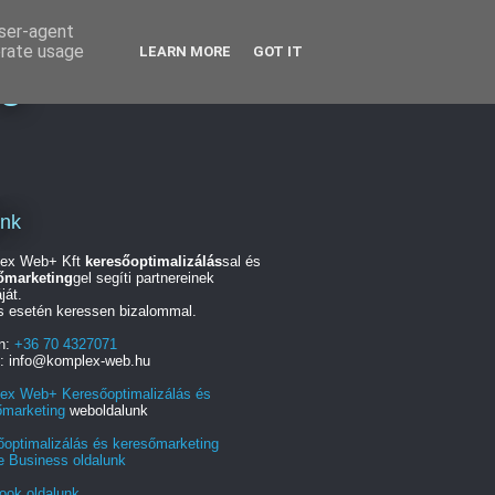
user-agent
erate usage
LEARN MORE
GOT IT
ng
unk
ex Web+ Kft
keresőoptimalizálás
sal és
őmarketing
gel segíti partnereinek
ját.
s esetén keressen bizalommal.
on:
+36 70 4327071
l: info@komplex-web.hu
ex Web+ Keresőoptimalizálás és
őmarketing
weboldalunk
őoptimalizálás és keresőmarketing
e Business oldalunk
ook oldalunk