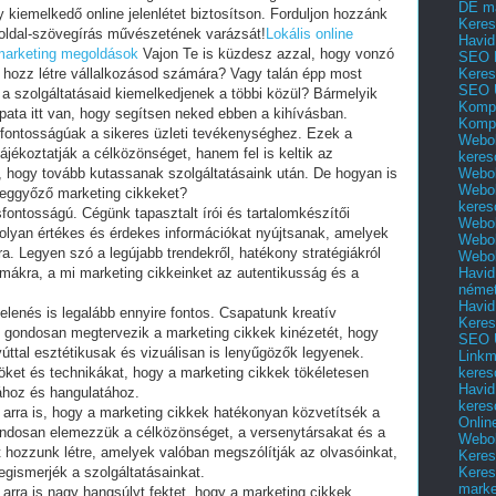
DE m
 kiemelkedő online jelenlétet biztosítson. Forduljon hozzánk
Keres
oldal-szövegírás művészetének varázsát!
Lokális online
Havid
 marketing megoldások
Vajon Te is küzdesz azzal, hogy vonzó
SEO 
Keres
t hozz létre vállalkozásod számára? Vagy talán épp most
SEO 
 a szolgáltatásaid kiemelkedjenek a többi közül? Bármelyik
Kompl
pata itt van, hogy segítsen neked ebben a kihívásban.
Kompl
sfontosságúak a sikeres üzleti tevékenységhez. Ezek a
Webol
jékoztatják a célközönséget, hanem fel is keltik az
keres
Webol
a, hogy tovább kutassanak szolgáltatásaink után. De hogyan is
Webol
 meggyőző marketing cikkeket?
keres
fontosságú. Cégünk tapasztalt írói és tartalomkészítői
Webol
olyan értékes és érdekes információkat nyújtsanak, amelyek
Webol
 Legyen szó a legújabb trendekről, hatékony stratégiákról
Webol
Havid
mákra, a mi marketing cikkeinket az autentikusság és a
néme
Havid
elenés is legalább ennyire fontos. Csapatunk kreatív
Keres
kik gondosan megtervezik a marketing cikkek kinézetét, hogy
SEO Ü
ttal esztétikusak és vizuálisan is lenyűgözők legyenek.
Linkm
keres
ket és technikákat, hogy a marketing cikkek tökéletesen
Havid
tához és hangulatához.
keres
k arra is, hogy a marketing cikkek hatékonyan közvetítsék a
Onlin
Gondosan elemezzük a célközönséget, a versenytársakat és a
Webol
t hozzunk létre, amelyek valóban megszólítják az olvasóinkat,
Keres
Keres
egismerjék a szolgáltatásainkat.
marke
arra is nagy hangsúlyt fektet, hogy a marketing cikkek