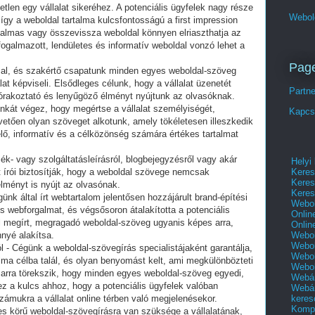
tlen egy vállalat sikeréhez. A potenciális ügyfelek nagy része
Webol
 így a weboldal tartalma kulcsfontosságú a first impression
nalmas vagy összevissza weboldal könnyen elriaszthatja az
galmazott, lendületes és informatív weboldal vonzó lehet a
Pag
sal, és szakértő csapatunk minden egyes weboldal-szöveg
 képviseli. Elsődleges célunk, hogy a vállalat üzenetét
Partn
rakoztató és lenyűgöző élményt nyújtunk az olvasóknak.
nkát végez, hogy megértse a vállalat személyiségét,
Kapcs
övetően olyan szöveget alkotunk, amely tökéletesen illeszkedik
elő, informatív és a célközönség számára értékes tartalmat
ék- vagy szolgáltatásleírásról, blogbejegyzésről vagy akár
Helyi
Keres
t írói biztosítják, hogy a weboldal szövege nemcsak
Keres
élményt is nyújt az olvasónak.
Keres
ünk által írt webtartalom jelentősen hozzájárult brand-építési
Webol
s webforgalmat, és végsősoron átalakította a potenciális
Onlin
 jól megírt, megragadó weboldal-szöveg ugyanis képes arra,
Onlin
Webol
nyé alakítsa.
Webol
 - Cégünk a weboldal-szövegírás specialistájaként garantálja,
Webol
ma célba talál, és olyan benyomást kelt, ami megkülönbözteti
Webo
 arra törekszik, hogy minden egyes weboldal-szöveg egyedi,
Webár
ez a kulcs ahhoz, hogy a potenciális ügyfelek valóban
Webár
keres
ámukra a vállalat online térben való megjelenésekor.
Kompl
jes körű weboldal-szövegírásra van szüksége a vállalatának,