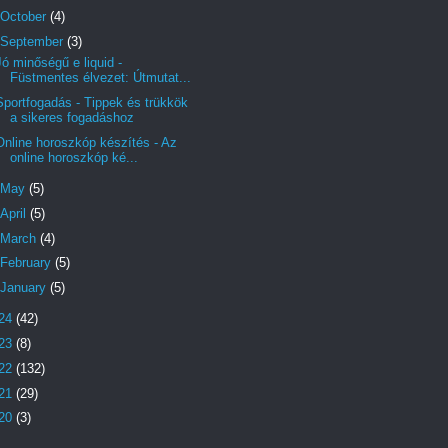
October
(4)
September
(3)
Jó minőségű e liquid -
Füstmentes élvezet: Útmutat...
Sportfogadás - Tippek és trükkök
a sikeres fogadáshoz
Online horoszkóp készítés - Az
online horoszkóp ké...
May
(5)
April
(5)
March
(4)
February
(5)
January
(5)
24
(42)
23
(8)
22
(132)
21
(29)
20
(3)