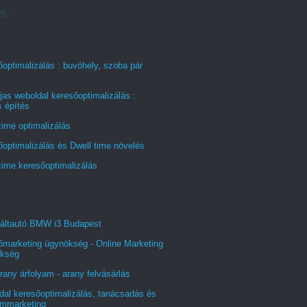
g...
optimalizálás : buvóhely, szoba pár
jas weboldal keresőoptimalizálás :
s építés
time optimalizálás
optimalizálás és Dwell time növelés
time keresőoptimalizálás
áltautó BMW i3 Budapest
őmarketing ügynökség - Online Marketing
kség
rany árfolyam - arany felvásárlás
al keresőoptimalizálás, tanácsadás és
ommarketing