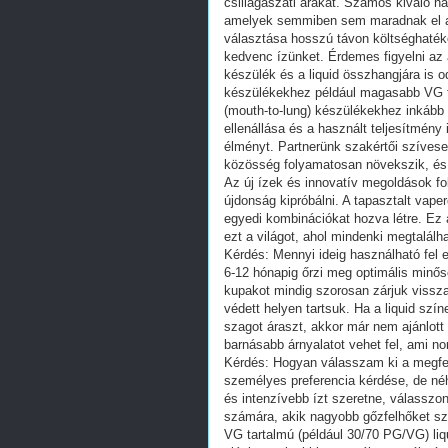
csillagászati árakat. Számos kiváló h
amelyek semmiben sem maradnak el a 
választása hosszú távon költséghaték
kedvenc ízünket. Érdemes figyelni az 
készülék és a liquid összhangjára is o
készülékekhez például magasabb VG ta
(mouth-to-lung) készülékekhez inkább
ellenállása és a használt teljesítmény i
élményt. Partnerünk szakértői szívesen
közösség folyamatosan növekszik, és e
Az új ízek és innovatív megoldások f
újdonság kipróbálni. A tapasztalt vape
egyedi kombinációkat hozva létre. Ez 
ezt a világot, ahol mindenki megtalálh
Kérdés: Mennyi ideig használható fel eg
6-12 hónapig őrzi meg optimális minős
kupakot mindig szorosan zárjuk vissza
védett helyen tartsuk. Ha a liquid szí
szagot áraszt, akkor már nem ajánlott h
barnásabb árnyalatot vehet fel, ami no
Kérdés: Hogyan válasszam ki a megfe
személyes preferencia kérdése, de néh
és intenzívebb ízt szeretne, válasszo
számára, akik nagyobb gőzfelhőket sz
VG tartalmú (például 30/70 PG/VG) liq