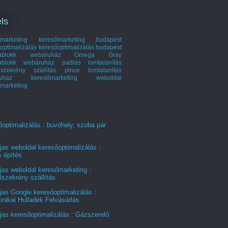
ls
marketing
keresőmarketing budapest
optimalizálás
keresőoptimalizálás budapest
hablokk webáruház
Omega Gray
ablokk webáruház
padlás lomtalanítás
szekrény szállítás
pince lomtalanítás
ruház keresőmarketing
weboldal
marketing
optimalizálás : buvóhely, szoba pár
jas weboldal keresőoptimalizálás :
s építés
jas weboldal keresőmarketing :
szekrény szállítás
jas Google keresőoptimalizálás :
onikai Hulladék Felvásárlás
jas keresőoptimalizálás : Gázszerelő