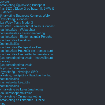
agyarul
őmarketing Ügynökség Budapest
íjas SEO : Eladó új és használt BMW i3
Budapest
őmarketing Budapest Komplex Web+
Ügynökség Budapest
ex Web+ Tesla Model 3
ex Web+ keresőoptimalizálás Budapest
dal készítés - Webáruház
őoptimalizálás - Keresőmarketing
dal készítés - Eladó használt Porsche
dal készítés Havidíjas
őoptimalizálás
dal készítés Budapest és Pest
dal készítés Használt elektromos autó
dal készítés Használtautó németország
íjas keresőoptimalizálás - használtautó
tország
íjas keresőoptimalizálás -
őoptimalizálás árak
gynökség - Havidíjas SEO
arketing, linképítés - Havidíjas honlap
őoptimalizálás
íjas weboldal készítés
őoptimalizálás
e marketing és keresőmarketing
dal keresőoptimalizálás -
őmarketing - Online marketing
őmarketing és linképítés - Online
ting