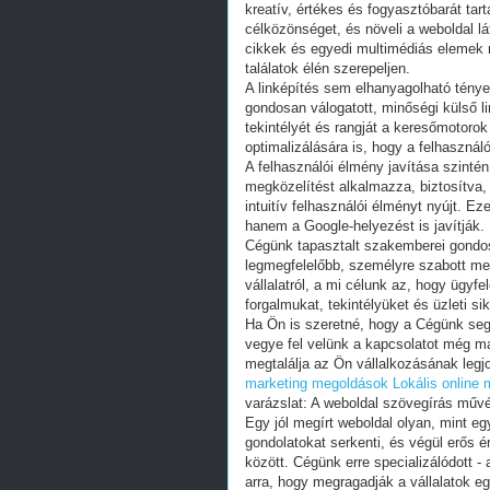
kreatív, értékes és fogyasztóbarát ta
célközönséget, és növeli a weboldal l
cikkek és egyedi multimédiás elemek 
találatok élén szerepeljen.
A linképítés sem elhanyagolható tény
gondosan válogatott, minőségi külső l
tekintélyét és rangját a keresőmotorok
optimalizálására is, hogy a felhaszná
A felhasználói élmény javítása szinté
megközelítést alkalmazza, biztosítva,
intuitív felhasználói élményt nyújt. E
hanem a Google-helyezést is javítják.
Cégünk tapasztalt szakemberei gondos
legmegfelelőbb, személyre szabott meg
vállalatról, a mi célunk az, hogy ügyfe
forgalmukat, tekintélyüket és üzleti si
Ha Ön is szeretné, hogy a Cégünk segí
vegye fel velünk a kapcsolatot még m
megtalálja az Ön vállalkozásának legjo
marketing megoldások
Lokális online
varázslat: A weboldal szövegírás műv
Egy jól megírt weboldal olyan, mint e
gondolatokat serkenti, és végül erős é
között. Cégünk erre specializálódott 
arra, hogy megragadják a vállalatok egy