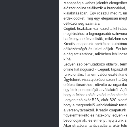
Manapság a webes jelenlét elengedhete
először online találkozik a brandekkel,
kialakításában. Egy rosszul megírt, u
érdeklődőket, míg egy elegánsan megfo
célközönség számára.
Cégünk tisztában van ezzel a kihívás
megírásához a legmagasabb színvonalat
hatékonyan közvetítsük, miközben szó
Kreatív csapatunk aprólékos kutatómu
célközönségét és üzleti céljait. Ezt k
a cég arculatához, miközben lebilincs
kínál.
Legyen szó bemutatkozó oldalról, term
online katalógusról - Cégünk tapasztal
funkcionális, hanem valódi esztétikai 
Ügyfeleink visszajelzései szerint a Cég
erőfeszítéseikhez, növelte az organiku
ügyfelek percepcióját a vállalatról. A
hogy a felhasználót valódi márkaélmén
Legyen szó akár B2B, akár B2C piacról
hogy a megrendelő weboldalának tartal
a versenytársaktól. Kreatív csapatunk
figyelemfelkeltő és hatékony legyen - 
bevonódjanak, és élményt nyújtsunk sz
Akár stratégiai tanácsadásra, akár tel