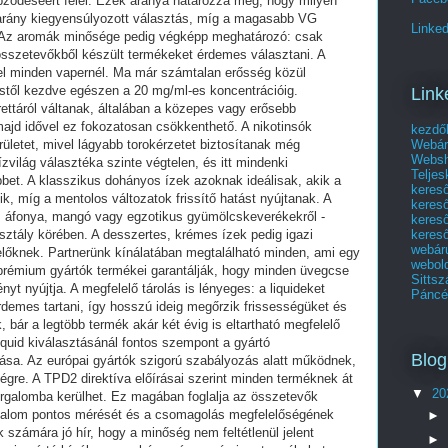
ződéséért felel. Ezek aránya határozza meg, hogy milyen
s arány kiegyensúlyozott választás, míg a magasabb VG
Linked
k. Az aromák minősége pedig végképp meghatározó: csak
t összetevőkből készült termékeket érdemes választani. A
mel minden vapernél. Ma már számtalan erősség közül
estől kezdve egészen a 20 mg/ml-es koncentrációig.
Link
ttáról váltanak, általában a közepes vagy erősebb
 majd idővel ez fokozatosan csökkenthető. A nikotinsók
kezdő
Webár
rületet, mivel lágyabb torokérzetet biztosítanak még
Websho
zvilág választéka szinte végtelen, és itt mindenki
Telje
bet. A klasszikus dohányos ízek azoknak ideálisak, akik a
keres
k, míg a mentolos változatok frissítő hatást nyújtanak. A
keres
r, áfonya, mangó vagy egzotikus gyümölcskeverékekről -
kereső
kereső
sztály körében. A desszertes, krémes ízek pedig igazi
webár
őknek. Partnerünk kínálatában megtalálható minden, ami egy
webol
prémium gyártók termékei garantálják, hogy minden üvegcse
Sittsz
yt nyújtja. A megfelelő tárolás is lényeges: a liquideket
Páncél
rdemes tartani, így hosszú ideig megőrzik frissességüket és
k, bár a legtöbb termék akár két évig is eltartható megfelelő
iquid kiválasztásánál fontos szempont a gyártó
Blog
sa. Az európai gyártók szigorú szabályozás alatt működnek,
égre. A TPD2 direktíva előírásai szerint minden terméknek át
▼
20
forgalomba kerülhet. Ez magában foglalja az összetevők
tartalom pontos mérését és a csomagolás megfelelőségének
►
k számára jó hír, hogy a minőség nem feltétlenül jelent
►