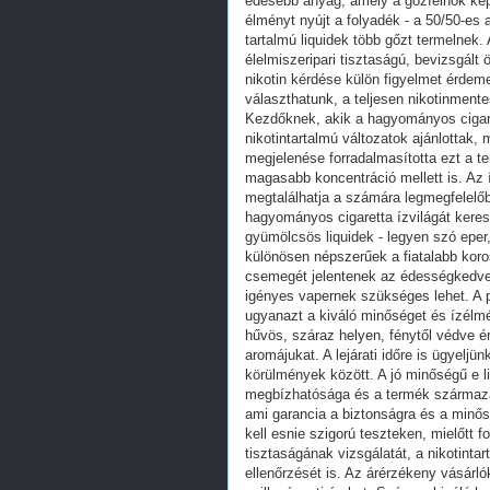
édesebb anyag, amely a gőzfelhők kép
élményt nyújt a folyadék - a 50/50-e
tartalmú liquidek több gőzt termelne
élelmiszeripari tisztaságú, bevizsgál
nikotin kérdése külön figyelmet érde
választhatunk, a teljesen nikotinment
Kezdőknek, akik a hagyományos cigare
nikotintartalmú változatok ajánlottak,
megjelenése forradalmasította ezt a te
magasabb koncentráció mellett is. Az í
megtalálhatja a számára legmegfelelőb
hagyományos cigaretta ízvilágát keresi
gyümölcsös liquidek - legyen szó epe
különösen népszerűek a fiatalabb koro
csemegét jelentenek az édességkedvel
igényes vapernek szükséges lehet. A 
ugyanazt a kiváló minőséget és ízélmén
hűvös, száraz helyen, fénytől védve é
aromájukat. A lejárati időre is ügyeljün
körülmények között. A jó minőségű e l
megbízhatósága és a termék származá
ami garancia a biztonságra és a minős
kell esnie szigorú teszteken, mielőtt 
tisztaságának vizsgálatát, a nikotin
ellenőrzését is. Az árérzékeny vásárló