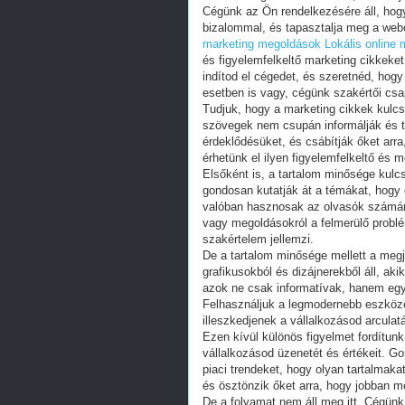
Cégünk az Ön rendelkezésére áll, hogy
bizalommal, és tapasztalja meg a web
marketing megoldások
Lokális online
és figyelemfelkeltő marketing cikkeke
indítod el cégedet, és szeretnéd, hogy
esetben is vagy, cégünk szakértői csa
Tudjuk, hogy a marketing cikkek kulc
szövegek nem csupán informálják és tá
érdeklődésüket, és csábítják őket arr
érhetünk el ilyen figyelemfelkeltő és
Elsőként is, a tartalom minősége kulcs
gondosan kutatják át a témákat, hogy 
valóban hasznosak az olvasók számára.
vagy megoldásokról a felmerülő problé
szakértelem jellemzi.
De a tartalom minősége mellett a megj
grafikusokból és dizájnerekből áll, a
azok ne csak informatívak, hanem egyú
Felhasználjuk a legmodernebb eszközö
illeszkedjenek a vállalkozásod arcula
Ezen kívül különös figyelmet fordítun
vállalkozásod üzenetét és értékeit. 
piaci trendeket, hogy olyan tartalmaka
és ösztönzik őket arra, hogy jobban m
De a folyamat nem áll meg itt. Cégünk 