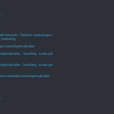
g...
al készítés / Reklám marketinges /
 marketing
jas keresőoptimalizálás
optimalizálás : buvóhely, szoba pár
optimalizálás : buvóhely, szoba pár
time weboldal keresőoptimalizálás
g...