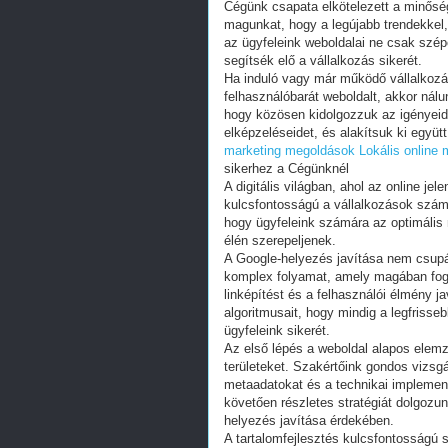
Cégünk csapata elkötelezett a minősé
magunkat, hogy a legújabb trendekkel, 
az ügyfeleink weboldalai ne csak szé
segítsék elő a vállalkozás sikerét.
Ha induló vagy már működő vállalkozás
felhasználóbarát weboldalt, akkor nál
hogy közösen kidolgozzuk az igényeid
elképzeléseidet, és alakítsuk ki együt
marketing megoldások
Lokális online
sikerhez a Cégünknél
A digitális világban, ahol az online je
kulcsfontosságú a vállalkozások számár
hogy ügyfeleink számára az optimális 
élén szerepeljenek.
A Google-helyezés javítása nem csupán
komplex folyamat, amely magában foglal
linképítést és a felhasználói élmény 
algoritmusait, hogy mindig a legfrisse
ügyfeleink sikerét.
Az első lépés a weboldal alapos elemz
területeket. Szakértőink gondos vizsgá
metaadatokat és a technikai implemen
követően részletes stratégiát dolgozu
helyezés javítása érdekében.
A tartalomfejlesztés kulcsfontosságú 