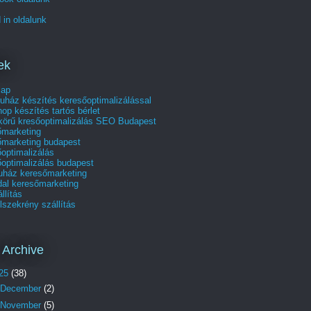
 in oldalunk
ek
lap
uház készítés keresőoptimalizálással
p készítés tartós bérlet
skörű kresőoptimalizálás SEO Budapest
őmarketing
őmarketing budapest
optimalizálás
optimalizálás budapest
uház keresőmarketing
dal keresőmarketing
állítás
szekrény szállítás
 Archive
25
(38)
December
(2)
November
(5)