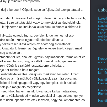
nyt nyújt mindkét szempontból.
Labe
ndulj sikeresen! Cégünk weboldalfejlesztési szolgáltatásai a
számtalan kihívással kell megküzdened. Az egyik legfontosabb,
kereső
kereső
atni szolgáltatásaidat vagy termékeidet az ügyfeleidnek.
kony
kifejezetten az induló vállalkozások számára alakította ki
konyh
Páncél
lalkozás egyedi, így az ügyfeleink igényeihez teljesen
webá
kánk során szoros együttműködésben állunk a
kereső
tökéletesen illeszkedjen az adott cég arculatához,
sapatunk felméri az ügyfelek elképzeléseit, céljait, majd
meg a weboldalt.
ntosabb felület, ahol az ügyfelek tájékozódnak, termékeket és
Kereső
elkedően fontos, hogy a vállalkozásod profi, igényes és
órára
zen. Cégünk szakértői csapata erre a feladatra
Havidí
ojektet tudhat a háta mögött.
keríté
weboldal-fejlesztés, dizájn és marketing területén. Ezért
 induló és a már működő vállalkozások számára egyaránt.
Havidí
elkeltő landingpage-ről vagy egy komplex, több aloldalt
Páncél
alálja a megfelelő megoldást.
Havidí
n segítünk, hanem annak folyamatos karbantartásában,
Elektr
álunk a vállalkozásod minden weboldallal kapcsolatos igénye
k minden lépésben veletek lesznek, hogy zökkenőmentes és
Havidí