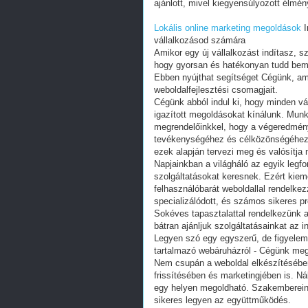
ajánlott, mivel kiegyensúlyozott élmé
Lokális online marketing megoldások
I
vállalkozásod számára
Amikor egy új vállalkozást indítasz, 
hogy gyorsan és hatékonyan tudd bemut
Ebben nyújthat segítséget Cégünk, ami 
weboldalfejlesztési csomagjait.
Cégünk abból indul ki, hogy minden vál
igazított megoldásokat kínálunk. Mun
megrendelőinkkel, hogy a végeredmény 
tevékenységéhez és célközönségéhez. C
ezek alapján tervezi meg és valósítja 
Napjainkban a világháló az egyik legfo
szolgáltatásokat keresnek. Ezért kiem
felhasználóbarát weboldallal rendelkez
specializálódott, és számos sikeres pr
Sokéves tapasztalattal rendelkezünk a 
bátran ajánljuk szolgáltatásainkat az
Legyen szó egy egyszerű, de figyelemf
tartalmazó webáruházról - Cégünk megt
Nem csupán a weboldal elkészítésébe
frissítésében és marketingjében is. N
egy helyen megoldható. Szakemberein
sikeres legyen az együttműködés.