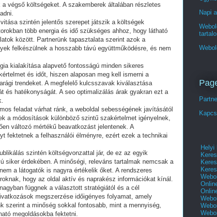
ák a végső költségeket. A szakemberek általában részletes
Napi a
adni.
vitása szintén jelentős szerepet játszik a költségek
Webold
orokban több energia és idő szükséges ahhoz, hogy látható
tartal
latok között. Partnerünk tapasztalata szerint azok a
Webol
elyek felkészülnek a hosszabb távú együttműködésre, és nem
égia kialakítása alapvető fontosságú minden sikeres
rtelmet és időt, hiszen alaposan meg kell ismerni a
Pag
parági trendeket. A megfelelő kulcsszavak kiválasztása
t és hatékonyságát. A seo optimalizálás árak gyakran ezt a
Partn
k.
ámos feladat várhat ránk, a weboldal sebességének javításától
Kapcs
ek a módosítások különböző szintű szakértelmet igényelnek,
ggően változó mértékű beavatkozást jelentenek. A
 fektetnek a felhasználói élményre, ezért ezek a technikai
Helyi
ublikálás szintén költségvonzattal jár, de ez az egyik
Keres
vú siker érdekében. A minőségi, releváns tartalmak nemcsak a
Keres
Keres
m a látogatók is nagyra értékelik őket. A rendszeres
Webol
roknak, hogy az oldal aktív és naprakész információkat kínál.
Onlin
nagyban függnek a választott stratégiától és a cél
Onlin
hivatkozások megszerzése időigényes folyamat, amely
Webol
ünk szerint a minőség sokkal fontosabb, mint a mennyiség,
Webol
Webol
ható megoldásokba fektetni.