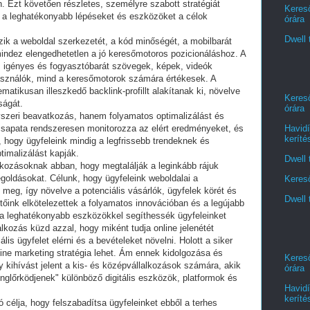
. Ezt követően részletes, személyre szabott stratégiát
Kereső
 a leghatékonyabb lépéseket és eszközöket a célok
órára
Dwell 
rzik a weboldal szerkezetét, a kód minőségét, a mobilbarát
- mindez elengedhetetlen a jó keresőmotoros pozicionáláshoz. A
ns, igényes és fogyasztóbarát szövegek, képek, videók
használók, mind a keresőmotorok számára értékesek. A
matikusan illeszkedő backlink-profillt alakítanak ki, növelve
Kereső
ságát.
órára
szeri beavatkozás, hanem folyamatos optimalizálást és
Havidí
 csapata rendszeresen monitorozza az elért eredményeket, és
keríté
, hogy ügyfeleink mindig a legfrissebb trendeknek és
timalizálást kapják.
Dwell 
lkozásoknak abban, hogy megtalálják a leginkább rájuk
goldásokat. Célunk, hogy ügyfeleink weboldalai a
Kereső
 meg, így növelve a potenciális vásárlók, ügyfelek körét és
Dwell 
rtőink elkötelezettek a folyamatos innovációban és a legújabb
a leghatékonyabb eszközökkel segíthessék ügyfeleinket
lkozás küzd azzal, hogy miként tudja online jelenétét
lis ügyfelet elérni és a bevételeket növelni. Holott a siker
line marketing stratégia lehet. Ám ennek kidolgozása és
Kereső
 kihívást jelent a kis- és középvállalkozások számára, akik
órára
glőrködjenek" különböző digitális eszközök, platformok és
Havidí
keríté
 célja, hogy felszabadítsa ügyfeleinket ebből a terhes