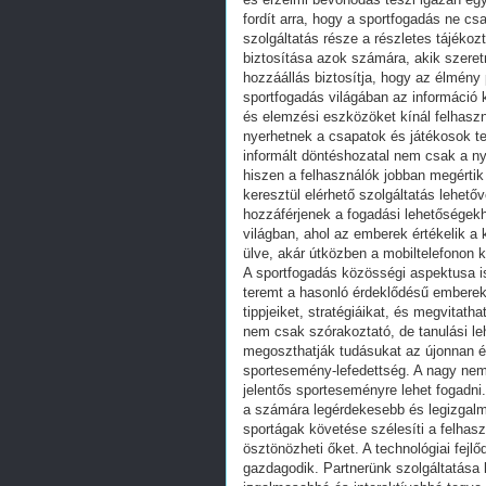
fordít arra, hogy a sportfogadás ne c
szolgáltatás része a részletes tájékoz
biztosítása azok számára, akik szeretn
hozzáállás biztosítja, hogy az élmény
sportfogadás világában az információ k
és elemzési eszközöket kínál felhaszn
nyerhetnek a csapatok és játékosok t
informált döntéshozatal nem csak a ny
hiszen a felhasználók jobban megértik 
keresztül elérhető szolgáltatás lehető
hozzáférjenek a fogadási lehetőségek
világban, ahol az emberek értékelik a
ülve, akár útközben a mobiltelefonon 
A sportfogadás közösségi aspektusa is
teremt a hasonló érdeklődésű emberek
tippjeiket, stratégiáikat, és megvita
nem csak szórakoztató, de tanulási leh
megoszthatják tudásukat az újonnan ér
sportesemény-lefedettség. A nagy nemz
jelentős sporteseményre lehet fogadni
a számára legérdekesebb és legizgalm
sportágak követése szélesíti a felhasz
ösztönözheti őket. A technológiai fe
gazdagodik. Partnerünk szolgáltatása 