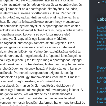
a fogadást. Az élő közvetítések integrálása a fogadási
►
20
ogy a felhasználók valós időben kövessék az eseményeket és
ág új dimenziót ad a sportfogadás élményének. Az odds,
és elemzése a sikeres sportfogadás kulcsa. Partnerünk
at és oktatóanyagokat kínál az odds értelmezéséhez és a
Labe
hez. Ez segít a felhasználóknak abban, hogy megalapozott
ák potenciális nyereményeiket. A sportfogadás nem csak a
kereső
lgáltatása lehetőséget biztosít arra is, hogy a felhasználók
kereső
 fogadhassanak. Legyen szó egy futballmeccs első
kony
konyh
zettarányáról, vagy akár egy kosárlabda-mérkőzés
Páncél
es fogadási lehetőségek tárháza szinte végtelen. Ez a
webá
gadók igazán személyre szabott és egyedi stratégiákat
kereső
olyamatosan fejlődik, és Partnerünk szolgáltatása lépést tart
gak és versenyek megjelenésével a fogadási lehetőségek is
ául egy teljesen új terület nyílt meg a sportfogadás rajongói
kodik ezekhez az új trendekhez, biztosítva, hogy felhasználói
Kereső
b lehetőségekhez férjenek hozzá. A biztonság és a fair play
órára
gadásnak. Partnerünk szolgáltatása szigorú biztonsági
 adatainak és pénzügyi tranzakcióinak védelmére. Emellett
Havidí
isztaságának megőrzésében, együttműködve a
keríté
 a csalások és manipulációk megelőzése érdekében. A
Havidí
anem egy komplex készségfejlesztő tevékenység is lehet. A
Páncél
kus gondolkodás, kockázatkezelés és döntéshozatali
 amelyek az élet más területein is hasznosak lehetnek.
Havidí
Elektr
telemben nem csak fogadási platformot, hanem egy tanulási és