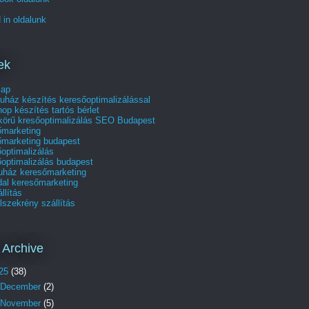
 in oldalunk
ek
lap
uház készítés keresőoptimalizálással
p készítés tartós bérlet
skörű kresőoptimalizálás SEO Budapest
őmarketing
őmarketing budapest
optimalizálás
optimalizálás budapest
uház keresőmarketing
dal keresőmarketing
állítás
szekrény szállítás
 Archive
25
(38)
December
(2)
November
(5)