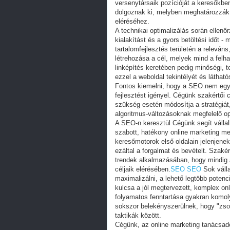
versenytársaik pozícióját a keresőkben
dolgoznak ki, melyben meghatározzák
eléréséhez.
A technikai optimalizálás során ellenő
kialakítást és a gyors betöltési időt 
tartalomfejlesztés területén a relevá
létrehozása a cél, melyek mind a fel
linképítés keretében pedig minőségi, te
ezzel a weboldal tekintélyét és látható
Fontos kiemelni, hogy a SEO nem egy
fejlesztést igényel. Cégünk szakértői
szükség esetén módosítja a stratégiát
algoritmus-változásoknak megfelelő op
A SEO-n keresztül Cégünk segít válla
szabott, hatékony online marketing me
keresőmotorok első oldalain jelenjenek
ezáltal a forgalmat és bevételt. Szaké
trendek alkalmazásában, hogy mindig 
céljaik elérésében.
SEO
SEO
Sok válla
maximalizálni, a lehető legtöbb potenciá
kulcsa a jól megtervezett, komplex on
folyamatos fenntartása gyakran komoly
sokszor belekényszerülnek, hogy "zson
taktikák között.
Cégünk, az online marketing tanácsadó