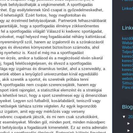
yek befolyásolhatják a végkimenetelt. A sportfogadás
Linked
énhet. Egy esélytelennek tűnő csapat is győzedelmeskedhet,
kvő tehetségtől. Ezért fontos, hogy megfontoltan és
ogy az érzelmeid befolyásoljanak. Partnerünk felhasználóbarát
i garantálják, hogy a sportfogadás élménye zökkenőmentes
Link
fel a sportfogadás világát! Válaszd ki kedvenc sportágadat,
mzéseket, majd helyezd meg fogadásaidat néhány kattintással.
kezdő
 nyereményről szól, hanem az izgalomról és a szórakozásról
Webár
Websho
ságos és élvezetes környezetet biztosítson számodra, ahol
Telje
ég nyerhetsz is. Kezd el még ma a sportfogadást
keres
yen érzés, amikor a tudásod és a megérzéseid révén sikerül
keres
j, fogadj felelősségteljesen, és élvezd a sportfogadás
kereső
ilága egy izgalmas és dinamikus terület, ahol a szenvedély, a
kereső
webár
nerünk ebben a lenyűgöző univerzumban kínál egyedülálló
webol
akik szeretik a sportot, és szeretnék próbára tenni
Sittsz
. A sportfogadás nem csupán szerencsejáték, hanem egy
Páncél
rt iránti rajongást, a statisztikai elemzést és a stratégiai
a lehetővé teszi, hogy a sport szerelmesei egy új dimenzióban
eiket. Legyen szó futballról, kosárlabdáról, teniszről vagy
Blog
hetőségek tárháza szinte végtelen. Az egyik legvonzóbb
sz izgalom, amit egy-egy mérkőzés vagy verseny
kedvenc csapatunk játszik, és mi nem csak szurkolóként,
▼
20
az eseményeket. Minden gól, minden pont, minden másodperc
►
ül befolyásolja a fogadásunk kimenetelét. Ez az extra adrenalin
►
edivé a sportfogadás élményét. Partnerünk különös figyelmet