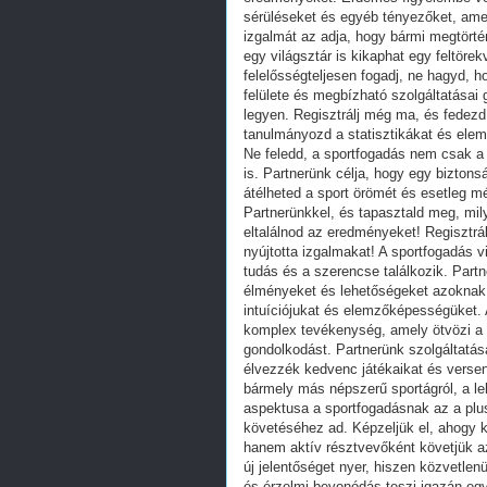
sérüléseket és egyéb tényezőket, amel
izgalmát az adja, hogy bármi megtört
egy világsztár is kikaphat egy feltöre
felelősségteljesen fogadj, ne hagyd, h
felülete és megbízható szolgáltatása
legyen. Regisztrálj még ma, és fedezd 
tanulmányozd a statisztikákat és ele
Ne feledd, a sportfogadás nem csak a
is. Partnerünk célja, hogy egy bizton
átélheted a sport örömét és esetleg m
Partnerünkkel, és tapasztald meg, mil
eltalálnod az eredményeket! Regisztrál
nyújtotta izgalmakat! A sportfogadás v
tudás és a szerencse találkozik. Part
élményeket és lehetőségeket azoknak, 
intuíciójukat és elemzőképességüket
komplex tevékenység, amely ötvözi a spo
gondolkodást. Partnerünk szolgáltatás
élvezzék kedvenc játékaikat és verseny
bármely más népszerű sportágról, a le
aspektusa a sportfogadásnak az a plu
követéséhez ad. Képzeljük el, ahogy 
hanem aktív résztvevőként követjük 
új jelentőséget nyer, hiszen közvetlen
és érzelmi bevonódás teszi igazán egy