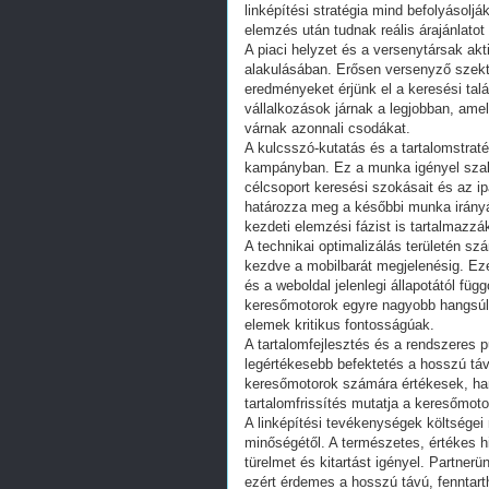
linképítési stratégia mind befolyásolj
elemzés után tudnak reális árajánlatot 
A piaci helyzet és a versenytársak akti
alakulásában. Erősen versenyző szekt
eredményeket érjünk el a keresési talá
vállalkozások járnak a legjobban, am
várnak azonnali csodákat.
A kulcsszó-kutatás és a tartalomstrat
kampányban. Ez a munka igényel szaké
célcsoport keresési szokásait és az i
határozza meg a későbbi munka irányá
kezdeti elemzési fázist is tartalmazzá
A technikai optimalizálás területén sz
kezdve a mobilbarát megjelenésig. Ez
és a weboldal jelenlegi állapotától fü
keresőmotorok egyre nagyobb hangsúlyt
elemek kritikus fontosságúak.
A tartalomfejlesztés és a rendszeres p
legértékesebb befektetés a hosszú tá
keresőmotorok számára értékesek, hane
tartalomfrissítés mutatja a keresőmoto
A linképítési tevékenységek költségei 
minőségétől. A természetes, értékes 
türelmet és kitartást igényel. Partner
ezért érdemes a hosszú távú, fenntart