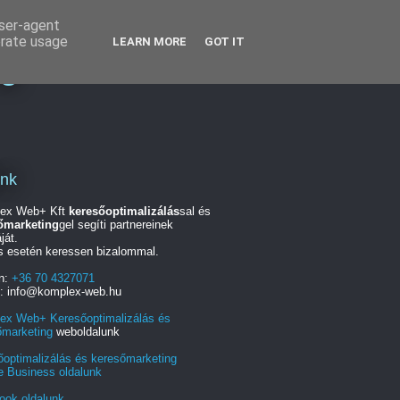
user-agent
erate usage
LEARN MORE
GOT IT
ng
unk
ex Web+ Kft
keresőoptimalizálás
sal és
őmarketing
gel segíti partnereinek
ját.
s esetén keressen bizalommal.
on:
+36 70 4327071
l: info@komplex-web.hu
ex Web+ Keresőoptimalizálás és
őmarketing
weboldalunk
őoptimalizálás és keresőmarketing
e Business oldalunk
ook oldalunk