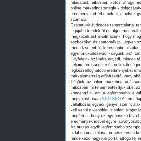
feladatból, miközben biztos, átfogó 
online marketingstratégia kidolgozásá
eredményeket érhetnek el, amelyek gy
számára.
Csapatunk évtizedes tapasztalattal ren
legújabb trendekről és algoritmus-vált
megközelítést alkalmazunk, hogy megt
eszközöket és csatornákat. Legyen sz
menedzsmentről, keresőoptimalizálásró
együttműködésekről - cégünk profi ta
Ügyfeleink számára egyedi, minden rész
céljaira, erősségeire és célközönség
legkézzelfoghatóbb eredményeket érhet
márkaismertség erősítéséről vagy akár
Cégünk, az online marketing tanácsadó 
miközben mi tehermentesítjük őket az o
koncentrálni, ami a legfontosabb: a vál
megvalósítására.
SEO
SEO
A keresőop
vállalkozás egyedi igényei szerint al
kell venni a weboldal jelenlegi állapot
megérteni, hogy ez egy hosszú távú b
eredmények idővel egyre látványosabb
Az árazás egyik legfontosabb szempon
oldal optimalizálása természetesen ke
rendelkező nagyobb portál átfogó fejle