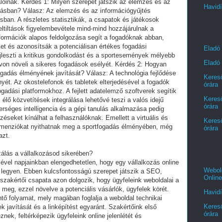
nálóinak. Kérdés 1: Milyen szerepet játszik az elemzés és az
Havidí
adásban? Válasz: Az elemzés és az információgyűjtés
sban. A részletes statisztikák, a csapatok és játékosok
ltiltások figyelembevétele mind-mind hozzájárulnak a
formációk alapos feldolgozása segít a fogadóknak abban,
ket és azonosítsák a potenciálisan értékes fogadási
Eladó
jleszti a kritikus gondolkodást és a sportesemények mélyebb
Eladó 
ávon növeli a sikeres fogadások esélyét. Kérdés 2: Hogyan
fogadás élményének javítását? Válasz: A technológia fejlődése
Kereső
nyét. Az okostelefonok és tabletek elterjedésével a fogadók
órára
gadási platformokhoz. A fejlett adatelemző szoftverek segítik
Kereső
 élő közvetítések integrálása lehetővé teszi a valós idejű
órára
erséges intelligencia és a gépi tanulás alkalmazása pedig
éseket kínálhat a felhasználóknak. Emellett a virtuális és
Kereső
 dimenziókat nyithatnak meg a sportfogadás élményében, még
órára
azt.
álás a vállalkozásod sikerében?
ésével napjainkban elengedhetetlen, hogy egy vállalkozás online
Webold
s legyen. Ebben kulcsfontosságú szerepet játszik a SEO,
Online
szakértői csapata azon dolgozik, hogy ügyfeleink weboldalai a
 meg, ezzel növelve a potenciális vásárlók, ügyfelek körét.
Havidí
ntő folyamat, mely magában foglalja a weboldal technikai
Kereső
k javítását és a linképítést egyaránt. Szakértőink első
órára
ek, feltérképezik ügyfeleink online jelenlétét és