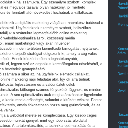
megoldást kínál számukra. Egy személyre szabott, komplex
Havidí
val és megvalósításával olyan hatékony, jól mérhető
Páncél
ors és fenntartható növekedést hozhatnak a vállalkozás
Havidí
delkezik a digitális marketing világában, naprakész tudással a
Menny
ozásokról. Ügyfeleinknek személyre szabott, holisztikus
aláljuk a számukra legmegfelelőbb online marketing
ó weboldal-optimalizálásról, közösségi média
l, email marketingről vagy akár influencer
nácsadói minden területen kiemelkedő támogatást nyújtanak.
Kereső
órára
letre kiterjedő stratégiát dolgozunk ki, amely a cég valós
ére épül. Ennek köszönhetően a leghatékonyabb,
Havidí
ik el, legyen szó az organikus keresőforgalom növeléséről, a
keríté
 a bevételek gyarapításáról.
Dwell 
számára a siker az, ha ügyfeleink elérhetik céljaikat,
nline marketing napi feladatai alól. Így ők arra tudnak
Kereső
lalkozás fejlesztésére és a valódi üzleti célok
timalizálás költségei számos tényezőtől függnek, és minden
Dwell 
akulnak. A seo optimalizálás árak meghatározásakor figyelembe
át, a konkurencia erősségét, valamint a kitűzött célokat. Fontos
efektetés, amely fokozatosan hozza meg gyümölcseit, és az
á válnak.
Haszn
tja a weboldal mérete és komplexitása. Egy kisebb céges
vesebb munkát igényel, mint egy több száz aloldallal
Keres
sztése. A tartalomkészítés, a technikai optimalizálás és a
Ügynö