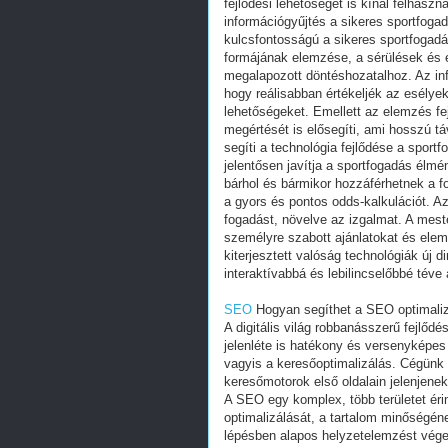
fejlődési lehetőséget is kínál felhasz
információgyűjtés a sikeres sportfog
kulcsfontosságú a sikeres sportfogadá
formájának elemzése, a sérülések és e
megalapozott döntéshozatalhoz. Az in
hogy reálisabban értékeljék az esélye
lehetőségeket. Emellett az elemzés fe
megértését is elősegíti, ami hosszú t
segíti a technológia fejlődése a sport
jelentősen javítja a sportfogadás élmé
bárhol és bármikor hozzáférhetnek a fo
a gyors és pontos odds-kalkulációt. Az
fogadást, növelve az izgalmat. A mest
személyre szabott ajánlatokat és elemz
kiterjesztett valóság technológiák új
interaktívabbá és lebilincselőbbé téve 
SEO
Hogyan segíthet a SEO optimaliz
A digitális világ robbanásszerű fejlőd
jelenléte is hatékony és versenyképe
vagyis a keresőoptimalizálás. Cégünk 
keresőmotorok első oldalain jelenjenek
A SEO egy komplex, több területet éri
optimalizálását, a tartalom minőségéne
lépésben alapos helyzetelemzést végezn