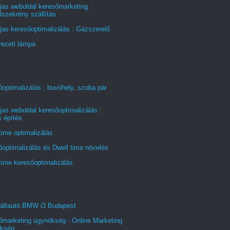
jas weboldal keresőmarketing :
szekrény szállítás
jas keresőoptimalizálás : Gázszerelő
ezeti lámpa
optimalizálás : buvóhely, szoba pár
jas weboldal keresőoptimalizálás :
s építés
time optimalizálás
optimalizálás és Dwell time növelés
time keresőoptimalizálás
áltautó BMW i3 Budapest
őmarketing ügynökség - Online Marketing
kség