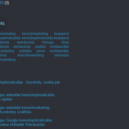
20
(3)
ls
marketing
keresőmarketing budapest
optimalizálás
keresőoptimalizálás budapest
hablokk webáruház
Omega Gray
ablokk webáruház
padlás lomtalanítás
szekrény szállítás
pince lomtalanítás
ruház keresőmarketing
weboldal
marketing
optimalizálás : buvóhely, szoba pár
jas weboldal keresőoptimalizálás :
s építés
jas weboldal keresőmarketing :
szekrény szállítás
jas Google keresőoptimalizálás :
onikai Hulladék Felvásárlás