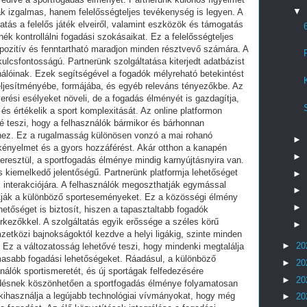
▼
sak izgalmas, hanem felelősségteljes tevékenység is legyen. A
tatás a felelős játék elveiről, valamint eszközök és támogatás
ék kontrollálni fogadási szokásaikat. Ez a felelősségteljes
 pozitív és fenntartható maradjon minden résztvevő számára. A
ulcsfontosságú. Partnerünk szolgáltatása kiterjedt adatbázist
álóinak. Ezek segítségével a fogadók mélyreható betekintést
eljesítményébe, formájába, és egyéb releváns tényezőkbe. Az
erési esélyeket növeli, de a fogadás élményét is gazdagítja,
és értékelik a sport komplexitását. Az online platformon
vé teszi, hogy a felhasználók bármikor és bárhonnan
hez. Ez a rugalmasság különösen vonzó a mai rohanó
►
 kényelmet és a gyors hozzáférést. Akár otthon a kanapén
►
keresztül, a sportfogadás élménye mindig karnyújtásnyira van.
 kiemelkedő jelentőségű. Partnerünk platformja lehetőséget
►
 interakciójára. A felhasználók megoszthatják egymással
►
thatják a különböző sporteseményeket. Ez a közösségi élmény
►
etőséget is biztosít, hiszen a tapasztaltabb fogadók
kezőkkel. A szolgáltatás egyik erőssége a széles körű
►
etközi bajnokságoktól kezdve a helyi ligákig, szinte minden
►
20
. Ez a változatosság lehetővé teszi, hogy mindenki megtalálja
asabb fogadási lehetőségeket. Ráadásul, a különböző
►
20
nálók sportismeretét, és új sportágak felfedezésére
►
20
jlődésnek köszönhetően a sportfogadás élménye folyamatosan
kihasználja a legújabb technológiai vívmányokat, hogy még
►
20