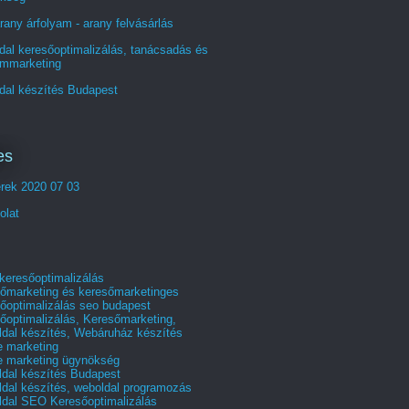
rany árfolyam - arany felvásárlás
al keresőoptimalizálás, tanácsadás és
ommarketing
dal készítés Budapest
es
erek 2020 07 03
olat
 keresőoptimalizálás
őmarketing és keresőmarketinges
őoptimalizálás seo budapest
őoptimalizálás, Keresőmarketing,
dal készítés, Webáruház készítés
e marketing
e marketing ügynökség
dal készítés Budapest
dal készítés, weboldal programozás
dal SEO Keresőoptimalizálás