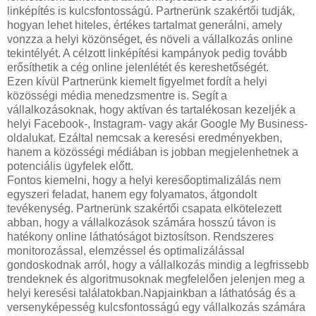
linképítés is kulcsfontosságú. Partnerünk szakértői tudják,
hogyan lehet hiteles, értékes tartalmat generálni, amely
vonzza a helyi közönséget, és növeli a vállalkozás online
tekintélyét. A célzott linképítési kampányok pedig tovább
erősíthetik a cég online jelenlétét és kereshetőségét.
Ezen kívül Partnerünk kiemelt figyelmet fordít a helyi
közösségi média menedzsmentre is. Segít a
vállalkozásoknak, hogy aktívan és tartalékosan kezeljék a
helyi Facebook-, Instagram- vagy akár Google My Business-
oldalukat. Ezáltal nemcsak a keresési eredményekben,
hanem a közösségi médiában is jobban megjelenhetnek a
potenciális ügyfelek előtt.
Fontos kiemelni, hogy a helyi keresőoptimalizálás nem
egyszeri feladat, hanem egy folyamatos, átgondolt
tevékenység. Partnerünk szakértői csapata elkötelezett
abban, hogy a vállalkozások számára hosszú távon is
hatékony online láthatóságot biztosítson. Rendszeres
monitorozással, elemzéssel és optimalizálással
gondoskodnak arról, hogy a vállalkozás mindig a legfrissebb
trendeknek és algoritmusoknak megfelelően jelenjen meg a
helyi keresési találatokban.Napjainkban a láthatóság és a
versenyképesség kulcsfontosságú egy vállalkozás számára