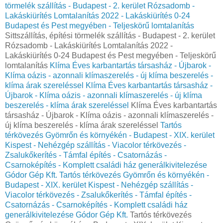
törmelék szállítás - Budapest - 2. kerület Rózsadomb -
Lakáskiürítés Lomtalanítás‎ 2022 - Lakáskiürítés 0-24
Budapest és Pest megyében‎ - Teljeskörű lomtalanítás
Sittszállítás, építési törmelék szállítás - Budapest - 2. kerület
Rózsadomb - Lakáskiürítés Lomtalanítás‎ 2022 -
Lakáskiürítés 0-24 Budapest és Pest megyében‎ - Teljeskörű
lomtalanítás
Klíma Éves karbantartás társasház - Újbarok -
Klíma oázis - azonnali klímaszerelés - új klíma beszerelés -
klíma árak szereléssel
Klíma Éves karbantartás társasház -
Újbarok - Klíma oázis - azonnali klímaszerelés - új klíma
beszerelés - klíma árak szereléssel
Klíma Éves karbantartás
társasház - Újbarok - Klíma oázis - azonnali klímaszerelés -
új klíma beszerelés - klíma árak szereléssel
Tartós
térkövezés Gyömrőn és környékén - Budapest - XIX. kerület
Kispest - Nehézgép szállítás - Viacolor térkövezés -
Zsalukőkerítés - Támfal építés - Csatornázás -
Csarnoképítés - Komplett családi ház generálkivitelezése
Gódor Gép Kft.
Tartós térkövezés Gyömrőn és környékén -
Budapest - XIX. kerület Kispest - Nehézgép szállítás -
Viacolor térkövezés - Zsalukőkerítés - Támfal építés -
Csatornázás - Csarnoképítés - Komplett családi ház
generálkivitelezése Gódor Gép Kft.
Tartós térkövezés