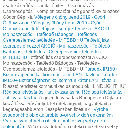
Zsalukőkerítés - Támfal építés - Csatornázás -
Csarnoképítés - Komplett családi ház generálkivitelezése
Gódor Gép Kft.
Vőlegény öltöny trend 2019 - Győri
Öltönyszalon
Vőlegény öltöny trend 2019 - Győri
Öltönyszalon
Tetőfelújítás cserepeslemezzel AKCIÓ -
Molnaszecsőd - Tetőfedő Bádogos - Tetőfedés -
Cserepeslemez tetőfedés - MITEBDHU
Tetőfelújítás
cserepeslemezzel AKCIÓ - Molnaszecsőd - Tetőfedő
Bádogos - Tetőfedés - Cserepeslemez tetőfedés -
MITEBDHU
Tetőfelújítás cserepeslemezzel AKCIÓ -
Molnaszecsőd - Tetőfedő Bádogos - Tetőfedés -
Cserepeslemez tetőfedés - MITEBDHU
Paradox IP150+
Biztonságtechnikai kommunikátor LAN - távfelü
Paradox
IP150+ Biztonságtechnikai kommunikátor LAN - távfelü
Riasztó rendszer kommunikációs modulok , LINDLIGHT.HU"
Régiség felvásárlás - antikvasarlas.hu
Régiség felvásárlás -
antikvasarlas.hu
Régiség felvásárlás Budapesten Díjtalan
kiszállással vásároljuk fel értéktárgyait, hagyatékait a
Legmagasabb Áron Készpénzben fizetünk!"
Výroba
svadobného obleku: urobte svoj veľký deň dokonalým!
Výroba svadobného obleku: urobte svoj veľký deň
dokonalým!
Vďaka svadobnému obleku môžete vo veľký