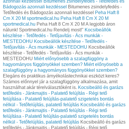
azonnali kezdéssel
Bitumenes zsindelyfedés - Tetőfedés és
Bádogozás azonnali kezdéssel
Bitumenes zsindelyfedés -
Tetőfedés és Bádogozás azonnali kezdéssel
Peha Haft 8
Cm X 20 M sportmedical.hu
Peha Haft 8 Cm X 20 M
sportmedical.hu
Peha Haft 8 Cm X 20 M A legjobb áron
nálunk! Sportmedical.hu Rendelj most!"
Kocsibeállók
készítése - Tetőfedés - Tetőjavítás - Ács munkák -
MESTEDOHU
Kocsibeállók készítése - Tetőfedés -
Tetőjavítás - Ács munkák - MESTEDOHU
Kocsibeállók
készítése - Tetőfedés - Tetőjavítás - Ács munkák -
MESTEDOHU
Miért előnyösebb a szalagfüggöny a
hagyományos függönyökkel szemben?
Miért előnyösebb a
szalagfüggöny a hagyományos függönyökkel szemben?
Elegáns és praktikus árnyékolástechnikai eszközt keres?
Számos előnnyel jár a szalagfüggöny alkalmazása, amit
használhat akár térelválasztóként is.
Kocsibeálló és garázs
tetőfedés - Jánkmajtis - Palatető felújítás - Régi tető
felújítása - Palatető felújítás-palatető szigetelés bontás
nélkül - Tetőfelújítás, palatető felújítás
Kocsibeálló és garázs
tetőfedés - Jánkmajtis - Palatető felújítás - Régi tető
felújítása - Palatető felújítás-palatető szigetelés bontás
nélkül - Tetőfelújítás, palatető felújítás
Kocsibeálló és garázs
tetőfedés - Jánkmajtis - Palatető felújítás - Régi tető