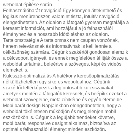
weboldal építése során.
Felhasználóbarát navigáció Egy könnyen áttekinthető és
logikus menürendszer, valamint tiszta, intuitív navigáció
elengedhetetlen. Az oldalon a látogató gyorsan megtalálja a
keresett információt, ami hozzájárul a jó felhasználói
élményhez és a hosszabb időtöltéshez az oldalon.
Tartalomstratégia A tartalomnak nem csupán vonzónak,
hanem relevánsnak és informatívnak is kell lennie a
célközönség számára. Cégünk szakértői gondosan elemzik
a célcsoport igényeit, és ennek megfelelően állítják össze a
weboldal tartalmát, beleértve a szöveges, képi és videós
elemeket is.
Kulcsszó-optimalizálás A hatékony keresőoptimalizálás
nélkülözhetetlen egy sikeres weboldalhoz. Cégünk
szakértői feltérképezik a legfontosabb kulcsszavakat,
amelyek mentén a látogatók keresnek, és beépítik ezeket a
weboldal szövegeibe, meta címkéibe és egyéb elemeibe.
Mobilbarát design Napjainkban elengedhetetlen, hogy a
weboldal tökéletesen működjön és megjelenjen mobil
eszközökön is. Cégünk a legújabb trendeket követve,
mobilbarát, responsive designt alkalmaz, biztosítva az
optimális felhasználói élményt minden eszközön.