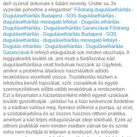
deň vyzerať dokonale k šatám nevesty. Uistite sa, že
vyzeráte pohodlne a elegantne!"
Főstrang duguláselhárítás -
Duguláselhárítás Budapest - SOS duguláselhárítás -
duguláselhárítás mosogató lefolyó - Dugulás elhárítás -
Duguláselhárítás - Duguláselhárítás Garanciával
Főstrang
duguláselhárítás - Duguláselhárítás Budapest - SOS
duguláselhárítás - duguláselhárítás mosogató lefolyó -
Dugulás elhárítás - Duguláselhárítás - Duguláselhárítás
Garanciával
A lefolyó eldugulását sok minden okozhatja. A
leggyakoribb kiváltó ok, ami miatt a fürdőszobai kád
duguláselhárítása miatt fordulnak hozzánk az Ügyfelek,
amikor a probléma általános használatból adódó
lerakódásra vezethető vissza. Tisztálkodás közben a
lefolyóba kerülő hajszálak, szőr, zsiradékok és egyéb
szennyeződések előbb-utóbb lerakódnak a rendszerben.
Ezt a folyamatot a háztartásonként eltérő egyedi szokások
tovább gyorsíthatják - például ha a házi kedvencek fürdetése
is a kádban valósul meg. Ilyenkor előkerül a pumpa, az ecet,
a szódabikarbóna és az összes hasznos otthoni praktika,
amellyel a kád teljes eldugulásának ideje kitolható. Ezek az
otthoni praktikák nem minden esetben válnak be és szinte
soha nem tisztítják ki teljesen a rendszert. Az erősebb