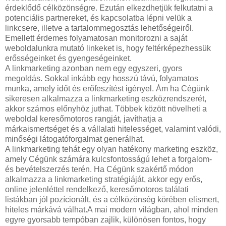
érdeklődő célközönségre. Ezután elkezdhetjük felkutatni a
potenciális partnereket, és kapcsolatba lépni velük a
linkcsere, illetve a tartalommegosztás lehetőségeiről.
Emellett érdemes folyamatosan monitorozni a saját
weboldalunkra mutató linkeket is, hogy feltérképezhessük
erősségeinket és gyengeségeinket.
A linkmarketing azonban nem egy egyszeri, gyors
megoldás. Sokkal inkább egy hosszú távú, folyamatos
munka, amely időt és erőfeszítést igényel. Ám ha Cégünk
sikeresen alkalmazza a linkmarketing eszközrendszerét,
akkor számos előnyhöz juthat. Többek között növelheti a
weboldal keresőmotoros rangját, javíthatja a
márkaismertséget és a vállalati hitelességet, valamint valódi,
minőségi látogatóforgalmat generálhat.
A linkmarketing tehát egy olyan hatékony marketing eszköz,
amely Cégünk számára kulcsfontosságú lehet a forgalom-
és bevételszerzés terén. Ha Cégünk szakértő módon
alkalmazza a linkmarketing stratégiáját, akkor egy erős,
online jelenléttel rendelkező, keresőmotoros találati
listákban jól pozícionált, és a célközönség körében elismert,
hiteles márkává válhat.A mai modern világban, ahol minden
egyre gyorsabb tempóban zajlik, különösen fontos, hogy