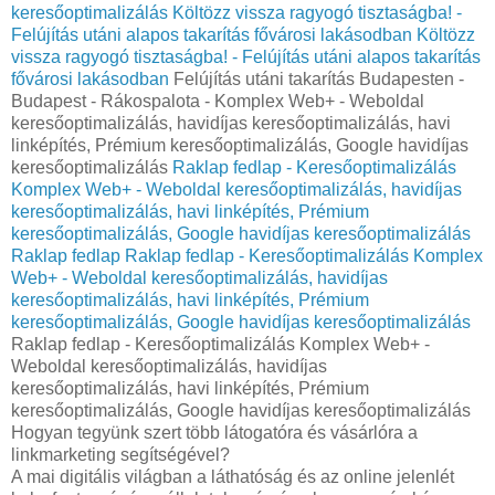
keresőoptimalizálás
Költözz vissza ragyogó tisztaságba! -
Felújítás utáni alapos takarítás fővárosi lakásodban
Költözz
vissza ragyogó tisztaságba! - Felújítás utáni alapos takarítás
fővárosi lakásodban
Felújítás utáni takarítás Budapesten -
Budapest - Rákospalota - Komplex Web+ - Weboldal
keresőoptimalizálás, havidíjas keresőoptimalizálás, havi
linképítés, Prémium keresőoptimalizálás, Google havidíjas
keresőoptimalizálás
Raklap fedlap - Keresőoptimalizálás
Komplex Web+ - Weboldal keresőoptimalizálás, havidíjas
keresőoptimalizálás, havi linképítés, Prémium
keresőoptimalizálás, Google havidíjas keresőoptimalizálás
Raklap fedlap
Raklap fedlap - Keresőoptimalizálás Komplex
Web+ - Weboldal keresőoptimalizálás, havidíjas
keresőoptimalizálás, havi linképítés, Prémium
keresőoptimalizálás, Google havidíjas keresőoptimalizálás
Raklap fedlap - Keresőoptimalizálás Komplex Web+ -
Weboldal keresőoptimalizálás, havidíjas
keresőoptimalizálás, havi linképítés, Prémium
keresőoptimalizálás, Google havidíjas keresőoptimalizálás
Hogyan tegyünk szert több látogatóra és vásárlóra a
linkmarketing segítségével?
A mai digitális világban a láthatóság és az online jelenlét