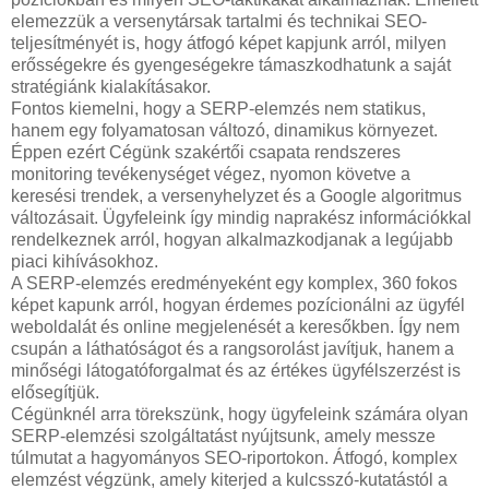
elemezzük a versenytársak tartalmi és technikai SEO-
teljesítményét is, hogy átfogó képet kapjunk arról, milyen
erősségekre és gyengeségekre támaszkodhatunk a saját
stratégiánk kialakításakor.
Fontos kiemelni, hogy a SERP-elemzés nem statikus,
hanem egy folyamatosan változó, dinamikus környezet.
Éppen ezért Cégünk szakértői csapata rendszeres
monitoring tevékenységet végez, nyomon követve a
keresési trendek, a versenyhelyzet és a Google algoritmus
változásait. Ügyfeleink így mindig naprakész információkkal
rendelkeznek arról, hogyan alkalmazkodjanak a legújabb
piaci kihívásokhoz.
A SERP-elemzés eredményeként egy komplex, 360 fokos
képet kapunk arról, hogyan érdemes pozícionálni az ügyfél
weboldalát és online megjelenését a keresőkben. Így nem
csupán a láthatóságot és a rangsorolást javítjuk, hanem a
minőségi látogatóforgalmat és az értékes ügyfélszerzést is
elősegítjük.
Cégünknél arra törekszünk, hogy ügyfeleink számára olyan
SERP-elemzési szolgáltatást nyújtsunk, amely messze
túlmutat a hagyományos SEO-riportokon. Átfogó, komplex
elemzést végzünk, amely kiterjed a kulcsszó-kutatástól a