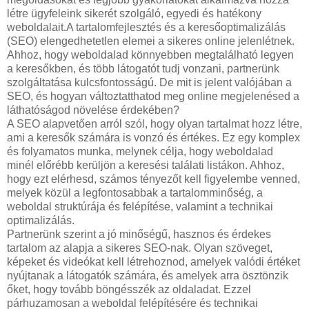
létre ügyfeleink sikerét szolgáló, egyedi és hatékony
weboldalait.A tartalomfejlesztés és a keresőoptimalizálás
(SEO) elengedhetetlen elemei a sikeres online jelenlétnek.
Ahhoz, hogy weboldalad könnyebben megtalálható legyen
a keresőkben, és több látogatót tudj vonzani, partnerünk
szolgáltatása kulcsfontosságú. De mit is jelent valójában a
SEO, és hogyan változtatthatod meg online megjelenésed a
láthatóságod növelése érdekében?
A SEO alapvetően arról szól, hogy olyan tartalmat hozz létre,
ami a keresők számára is vonzó és értékes. Ez egy komplex
és folyamatos munka, melynek célja, hogy weboldalad
minél előrébb kerüljön a keresési találati listákon. Ahhoz,
hogy ezt elérhesd, számos tényezőt kell figyelembe venned,
melyek közül a legfontosabbak a tartalomminőség, a
weboldal struktúrája és felépítése, valamint a technikai
optimalizálás.
Partnerünk szerint a jó minőségű, hasznos és érdekes
tartalom az alapja a sikeres SEO-nak. Olyan szöveget,
képeket és videókat kell létrehoznod, amelyek valódi értéket
nyújtanak a látogatók számára, és amelyek arra ösztönzik
őket, hogy tovább böngésszék az oldaladat. Ezzel
párhuzamosan a weboldal felépítésére és technikai