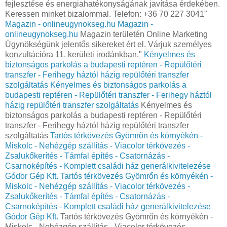
fejlesztése és energiahatékonyságának javítása érdekében.
Keressen minket bizalommal. Telefon: +36 70 227 3041"
Magazin - onlineugynokseg.hu
Magazin -
onlineugynokseg.hu
Magazin területén Online Marketing
Ügynökségünk jelentős sikereket ért el. Várjuk személyes
konzultációra 11. kerületi irodánkban."
Kényelmes és
biztonságos parkolás a budapesti reptéren - Repülőtéri
transzfer - Ferihegy háztól házig repülőtéri transzfer
szolgáltatás
Kényelmes és biztonságos parkolás a
budapesti reptéren - Repülőtéri transzfer - Ferihegy háztól
házig repülőtéri transzfer szolgáltatás
Kényelmes és
biztonságos parkolás a budapesti reptéren - Repülőtéri
transzfer - Ferihegy háztól házig repülőtéri transzfer
szolgáltatás
Tartós térkövezés Gyömrőn és környékén -
Miskolc - Nehézgép szállítás - Viacolor térkövezés -
Zsalukőkerítés - Támfal építés - Csatornázás -
Csarnoképítés - Komplett családi ház generálkivitelezése
Gódor Gép Kft.
Tartós térkövezés Gyömrőn és környékén -
Miskolc - Nehézgép szállítás - Viacolor térkövezés -
Zsalukőkerítés - Támfal építés - Csatornázás -
Csarnoképítés - Komplett családi ház generálkivitelezése
Gódor Gép Kft.
Tartós térkövezés Gyömrőn és környékén -
Miskolc - Nehézgép szállítás - Viacolor térkövezés -