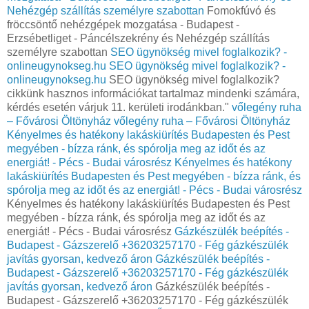
Nehézgép szállítás személyre szabottan
Fomokfúvó és
fröccsöntő nehézgépek mozgatása - Budapest -
Erzsébetliget - Páncélszekrény és Nehézgép szállítás
személyre szabottan
SEO ügynökség mivel foglalkozik? -
onlineugynokseg.hu
SEO ügynökség mivel foglalkozik? -
onlineugynokseg.hu
SEO ügynökség mivel foglalkozik?
cikkünk hasznos információkat tartalmaz mindenki számára,
kérdés esetén várjuk 11. kerületi irodánkban."
vőlegény ruha
– Fővárosi Öltönyház
vőlegény ruha – Fővárosi Öltönyház
Kényelmes és hatékony lakáskiürítés Budapesten és Pest
megyében - bízza ránk, és spórolja meg az időt és az
energiát! - Pécs - Budai városrész
Kényelmes és hatékony
lakáskiürítés Budapesten és Pest megyében - bízza ránk, és
spórolja meg az időt és az energiát! - Pécs - Budai városrész
Kényelmes és hatékony lakáskiürítés Budapesten és Pest
megyében - bízza ránk, és spórolja meg az időt és az
energiát! - Pécs - Budai városrész
Gázkészülék beépítés -
Budapest - Gázszerelő +36203257170 - Fég gázkészülék
javítás gyorsan, kedvező áron
Gázkészülék beépítés -
Budapest - Gázszerelő +36203257170 - Fég gázkészülék
javítás gyorsan, kedvező áron
Gázkészülék beépítés -
Budapest - Gázszerelő +36203257170 - Fég gázkészülék