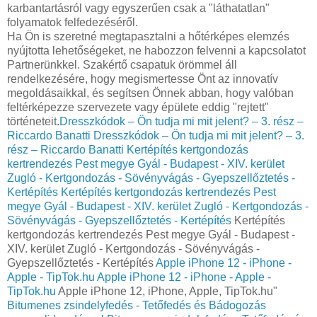
karbantartásról vagy egyszerűen csak a "láthatatlan"
folyamatok felfedezéséről.
Ha Ön is szeretné megtapasztalni a hőtérképes elemzés
nyújtotta lehetőségeket, ne habozzon felvenni a kapcsolatot
Partnerünkkel. Szakértő csapatuk örömmel áll
rendelkezésére, hogy megismertesse Önt az innovatív
megoldásaikkal, és segítsen Önnek abban, hogy valóban
feltérképezze szervezete vagy épülete eddig "rejtett"
történeteit.
Dresszkódok – Ön tudja mi mit jelent? – 3. rész –
Riccardo Banatti
Dresszkódok – Ön tudja mi mit jelent? – 3.
rész – Riccardo Banatti
Kertépítés kertgondozás
kertrendezés Pest megye Gyál - Budapest - XIV. kerület
Zugló - Kertgondozás - Sövényvágás - Gyepszellőztetés -
Kertépítés
Kertépítés kertgondozás kertrendezés Pest
megye Gyál - Budapest - XIV. kerület Zugló - Kertgondozás -
Sövényvágás - Gyepszellőztetés - Kertépítés
Kertépítés
kertgondozás kertrendezés Pest megye Gyál - Budapest -
XIV. kerület Zugló - Kertgondozás - Sövényvágás -
Gyepszellőztetés - Kertépítés
Apple iPhone 12 - iPhone -
Apple - TipTok.hu
Apple iPhone 12 - iPhone - Apple -
TipTok.hu
Apple iPhone 12, iPhone, Apple, TipTok.hu"
Bitumenes zsindelyfedés - Tetőfedés és Bádogozás