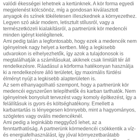
valódi ékességei lehetnek a kertünknek. A kör forma egyedi
megjelenést kölcsönöz, míg a gondosan kiválasztott
anyagok és színek tökéletesen illeszkednek a környezethez.
Legyen szó akár modern, letisztult stílusról, vagy a
természetközeli kialakításról, a partnerünk kör medencéi
minden igényt kielégítenek.
Ami pedig talán a legfontosabb, hogy ezek a medencék nem
igényelnek nagy helyet a kertben. Még a legkisebb
udvarokon is elhelyezhetők, így azok a tulajdonosok is
megtalálhatják a számításukat, akiknek csak limitált tér áll
rendelkezésre. Ráadásul a körforma hatékonyan használja
ki a rendelkezésre álló területet, így maximális fürdési
élményt nyújt a legkisebb alapterületen is.
Az sem elhanyagolható szempont, hogy a partnerünk kör
medencéi egyszerűen telepíthetők és karban tarthatók. Nem
igényelnek bonyolult tervezést vagy komoly építkezést, így a
felállításuk is gyors és költséghatékony. Emellett a
karbantartás is lényegesen könnyebb, mint a hagyományos,
szögletes vagy ovális medencéknél.
Ami pedig a leginkább meggyőző lehet, az a
fenntarthatóság. A partnerünk körmedencéi csökkentik a víz-
és energiafelhasználást, így jóval környezetbarátabb