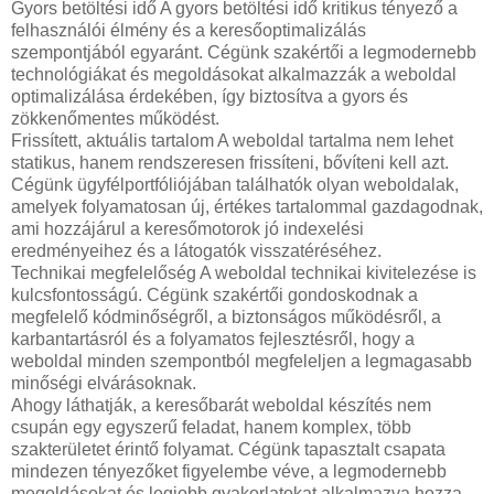
Gyors betöltési idő A gyors betöltési idő kritikus tényező a
felhasználói élmény és a keresőoptimalizálás
szempontjából egyaránt. Cégünk szakértői a legmodernebb
technológiákat és megoldásokat alkalmazzák a weboldal
optimalizálása érdekében, így biztosítva a gyors és
zökkenőmentes működést.
Frissített, aktuális tartalom A weboldal tartalma nem lehet
statikus, hanem rendszeresen frissíteni, bővíteni kell azt.
Cégünk ügyfélportfóliójában találhatók olyan weboldalak,
amelyek folyamatosan új, értékes tartalommal gazdagodnak,
ami hozzájárul a keresőmotorok jó indexelési
eredményeihez és a látogatók visszatéréséhez.
Technikai megfelelőség A weboldal technikai kivitelezése is
kulcsfontosságú. Cégünk szakértői gondoskodnak a
megfelelő kódminőségről, a biztonságos működésről, a
karbantartásról és a folyamatos fejlesztésről, hogy a
weboldal minden szempontból megfeleljen a legmagasabb
minőségi elvárásoknak.
Ahogy láthatják, a keresőbarát weboldal készítés nem
csupán egy egyszerű feladat, hanem komplex, több
szakterületet érintő folyamat. Cégünk tapasztalt csapata
mindezen tényezőket figyelembe véve, a legmodernebb
megoldásokat és legjobb gyakorlatokat alkalmazva hozza