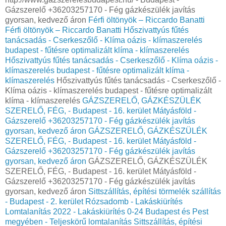
Gázszerelő +36203257170 - Fég gázkészülék javítás
gyorsan, kedvező áron
Férfi öltönyök – Riccardo Banatti
Férfi öltönyök – Riccardo Banatti
Hőszivattyús fűtés
tanácsadás - Cserkeszőlő - Klíma oázis - klímaszerelés
budapest - fűtésre optimalizált klíma - klímaszerelés
Hőszivattyús fűtés tanácsadás - Cserkeszőlő - Klíma oázis -
klímaszerelés budapest - fűtésre optimalizált klíma -
klímaszerelés
Hőszivattyús fűtés tanácsadás - Cserkeszőlő -
Klíma oázis - klímaszerelés budapest - fűtésre optimalizált
klíma - klímaszerelés
GÁZSZERELŐ, GÁZKÉSZÜLÉK
SZERELŐ, FÉG, - Budapest - 16. kerület Mátyásföld -
Gázszerelő +36203257170 - Fég gázkészülék javítás
gyorsan, kedvező áron
GÁZSZERELŐ, GÁZKÉSZÜLÉK
SZERELŐ, FÉG, - Budapest - 16. kerület Mátyásföld -
Gázszerelő +36203257170 - Fég gázkészülék javítás
gyorsan, kedvező áron
GÁZSZERELŐ, GÁZKÉSZÜLÉK
SZERELŐ, FÉG, - Budapest - 16. kerület Mátyásföld -
Gázszerelő +36203257170 - Fég gázkészülék javítás
gyorsan, kedvező áron
Sittszállítás, építési törmelék szállítás
- Budapest - 2. kerület Rózsadomb - Lakáskiürítés
Lomtalanítás‎ 2022 - Lakáskiürítés 0-24 Budapest és Pest
megyében‎ - Teljeskörű lomtalanítás
Sittszállítás, építési