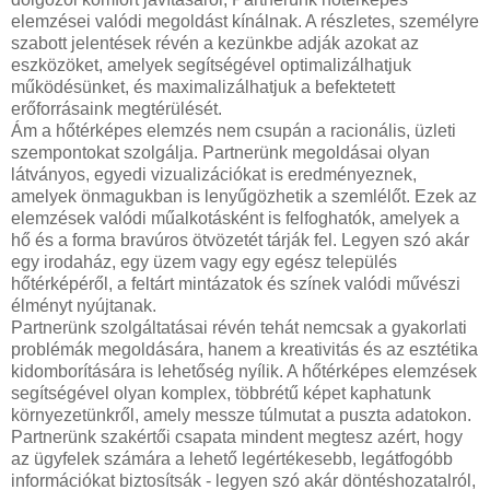
elemzései valódi megoldást kínálnak. A részletes, személyre
szabott jelentések révén a kezünkbe adják azokat az
eszközöket, amelyek segítségével optimalizálhatjuk
működésünket, és maximalizálhatjuk a befektetett
erőforrásaink megtérülését.
Ám a hőtérképes elemzés nem csupán a racionális, üzleti
szempontokat szolgálja. Partnerünk megoldásai olyan
látványos, egyedi vizualizációkat is eredményeznek,
amelyek önmagukban is lenyűgözhetik a szemlélőt. Ezek az
elemzések valódi műalkotásként is felfoghatók, amelyek a
hő és a forma bravúros ötvözetét tárják fel. Legyen szó akár
egy irodaház, egy üzem vagy egy egész település
hőtérképéről, a feltárt mintázatok és színek valódi művészi
élményt nyújtanak.
Partnerünk szolgáltatásai révén tehát nemcsak a gyakorlati
problémák megoldására, hanem a kreativitás és az esztétika
kidomborítására is lehetőség nyílik. A hőtérképes elemzések
segítségével olyan komplex, többrétű képet kaphatunk
környezetünkről, amely messze túlmutat a puszta adatokon.
Partnerünk szakértői csapata mindent megtesz azért, hogy
az ügyfelek számára a lehető legértékesebb, legátfogóbb
információkat biztosítsák - legyen szó akár döntéshozatalról,