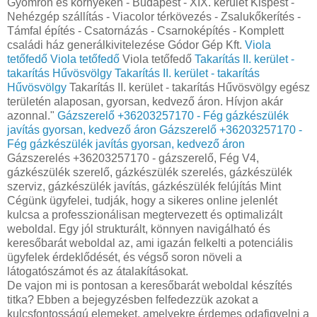
Gyömrőn és környékén - Budapest - XIX. kerület Kispest -
Nehézgép szállítás - Viacolor térkövezés - Zsalukőkerítés -
Támfal építés - Csatornázás - Csarnoképítés - Komplett
családi ház generálkivitelezése Gódor Gép Kft.
Viola
tetőfedő
Viola tetőfedő
Viola tetőfedő
Takarítás II. kerület -
takarítás Hűvösvölgy
Takarítás II. kerület - takarítás
Hűvösvölgy
Takarítás II. kerület - takarítás Hűvösvölgy egész
területén alaposan, gyorsan, kedvező áron. Hívjon akár
azonnal."
Gázszerelő +36203257170 - Fég gázkészülék
javítás gyorsan, kedvező áron
Gázszerelő +36203257170 -
Fég gázkészülék javítás gyorsan, kedvező áron
Gázszerelés +36203257170 - gázszerelő, Fég V4,
gázkészülék szerelő, gázkészülék szerelés, gázkészülék
szerviz, gázkészülék javítás, gázkészülék felújítás Mint
Cégünk ügyfelei, tudják, hogy a sikeres online jelenlét
kulcsa a professzionálisan megtervezett és optimalizált
weboldal. Egy jól strukturált, könnyen navigálható és
keresőbarát weboldal az, ami igazán felkelti a potenciális
ügyfelek érdeklődését, és végső soron növeli a
látogatószámot és az átalakításokat.
De vajon mi is pontosan a keresőbarát weboldal készítés
titka? Ebben a bejegyzésben felfedezzük azokat a
kulcsfontosságú elemeket, amelyekre érdemes odafigyelni a