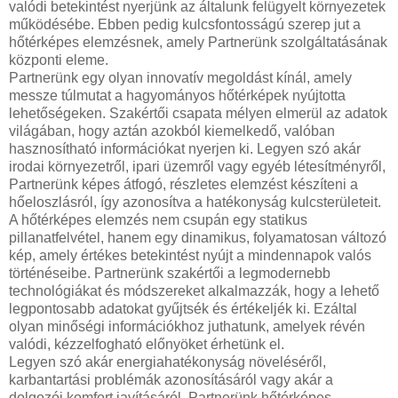
valódi betekintést nyerjünk az általunk felügyelt környezetek
működésébe. Ebben pedig kulcsfontosságú szerep jut a
hőtérképes elemzésnek, amely Partnerünk szolgáltatásának
központi eleme.
Partnerünk egy olyan innovatív megoldást kínál, amely
messze túlmutat a hagyományos hőtérképek nyújtotta
lehetőségeken. Szakértői csapata mélyen elmerül az adatok
világában, hogy aztán azokból kiemelkedő, valóban
hasznosítható információkat nyerjen ki. Legyen szó akár
irodai környezetről, ipari üzemről vagy egyéb létesítményről,
Partnerünk képes átfogó, részletes elemzést készíteni a
hőeloszlásról, így azonosítva a hatékonyság kulcsterületeit.
A hőtérképes elemzés nem csupán egy statikus
pillanatfelvétel, hanem egy dinamikus, folyamatosan változó
kép, amely értékes betekintést nyújt a mindennapok valós
történéseibe. Partnerünk szakértői a legmodernebb
technológiákat és módszereket alkalmazzák, hogy a lehető
legpontosabb adatokat gyűjtsék és értékeljék ki. Ezáltal
olyan minőségi információkhoz juthatunk, amelyek révén
valódi, kézzelfogható előnyöket érhetünk el.
Legyen szó akár energiahatékonyság növeléséről,
karbantartási problémák azonosításáról vagy akár a
dolgozói komfort javításáról, Partnerünk hőtérképes