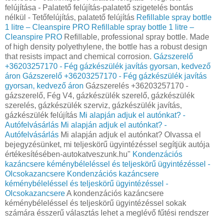
felújítása - Palatető felújítás-palatető szigetelés bontás
nélkül - Tetőfelújítás, palatető felújítás
Refillable spray bottle
1 litre – Cleanspire PRO
Refillable spray bottle 1 litre –
Cleanspire PRO
Refillable, professional spray bottle. Made
of high density polyethylene, the bottle has a robust design
that resists impact and chemical corrosion.
Gázszerelő
+36203257170 - Fég gázkészülék javítás gyorsan, kedvező
áron
Gázszerelő +36203257170 - Fég gázkészülék javítás
gyorsan, kedvező áron
Gázszerelés +36203257170 -
gázszerelő, Fég V4, gázkészülék szerelő, gázkészülék
szerelés, gázkészülék szerviz, gázkészülék javítás,
gázkészülék felújítás
Mi alapján adjuk el autónkat? -
Autófelvásárlás
Mi alapján adjuk el autónkat? -
Autófelvásárlás
Mi alapján adjuk el autónkat? Olvassa el
bejegyzésünket, mi teljeskörű ügyintézéssel segítjük autója
értékesítésében-autokatveszunk.hu"
Kondenzációs
kazáncsere kéménybéleléssel és teljeskörű ügyintézéssel -
Olcsokazancsere
Kondenzációs kazáncsere
kéménybéleléssel és teljeskörű ügyintézéssel -
Olcsokazancsere
A kondenzációs kazáncsere
kéménybéleléssel és teljeskörű ügyintézéssel sokak
számára ésszerű választás lehet a meglévő fűtési rendszer