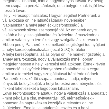
megoldást kínálnak, mint a hagyományos társaik. Ez pedig
nem csupán a pénztárcánknak, de a bolygónknak is jót tesz
hosszú távon.
Helyi keresőoptimalizálás: Hogyan segíthet Partnerünk a
vállalkozása online láthatóságának növelésében
Napjainkban a helyi jelenlét kulcsfontosságú a
vállalkozások sikere szempontjából. Az emberek egyre
inkább a helyi szolgáltatókra és üzletekre támaszkodnak,
amikor valamilyen terméket vagy szolgáltatást keresnek.
Ebben pedig Partnerünk kiemelkedő segítséget tud nyújtani
a helyi keresőoptimalizálás (local SEO) területén.
A helyi keresőoptimalizálás olyan online marketingstratégia,
amely arra fókuszál, hogy a vállalkozás minél jobban
megjelenhessen a helyi keresési találatokban. Ennek révén
a potenciális ügyfelek könnyebben rátalálhatnak a cégre,
amikor a termékei vagy szolgáltatásai iránt érdeklődnek.
Partnerünk szakértői csapata pontosan tudja, milyen
tényezők befolyásolják a helyi keresési eredményeket, és
miként lehet ezeket a legjobban kihasználni.
Egyik legfontosabb feladatuk, hogy a vállalkozás alapadatait
- mint például a cím, nyitvatartási idő, elérhetőségek -
pontosan és naprakészen kezeljék a releváns online
felületeken. Emellett a tartalomfejlesztés és a helyi