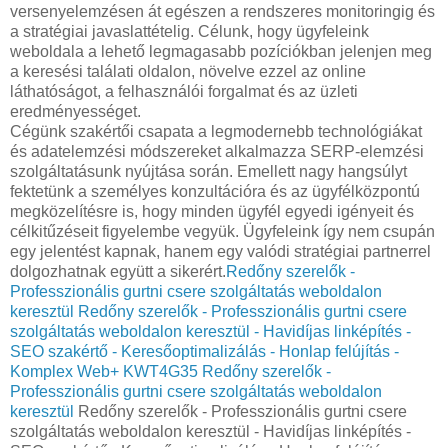
versenyelemzésen át egészen a rendszeres monitoringig és
a stratégiai javaslattételig. Célunk, hogy ügyfeleink
weboldala a lehető legmagasabb pozíciókban jelenjen meg
a keresési találati oldalon, növelve ezzel az online
láthatóságot, a felhasználói forgalmat és az üzleti
eredményességet.
Cégünk szakértői csapata a legmodernebb technológiákat
és adatelemzési módszereket alkalmazza SERP-elemzési
szolgáltatásunk nyújtása során. Emellett nagy hangsúlyt
fektetünk a személyes konzultációra és az ügyfélközpontú
megközelítésre is, hogy minden ügyfél egyedi igényeit és
célkitűzéseit figyelembe vegyük. Ügyfeleink így nem csupán
egy jelentést kapnak, hanem egy valódi stratégiai partnerrel
dolgozhatnak együtt a sikerért.
Redőny szerelők -
Professzionális gurtni csere szolgáltatás weboldalon
keresztül
Redőny szerelők - Professzionális gurtni csere
szolgáltatás weboldalon keresztül - Havidíjas linképítés -
SEO szakértő - Keresőoptimalizálás - Honlap felújítás -
Komplex Web+ KWT4G35
Redőny szerelők -
Professzionális gurtni csere szolgáltatás weboldalon
keresztül
Redőny szerelők - Professzionális gurtni csere
szolgáltatás weboldalon keresztül - Havidíjas linképítés -