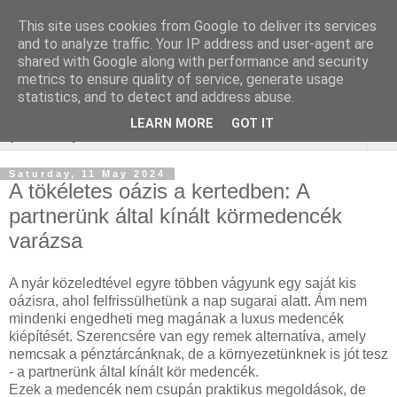
This site uses cookies from Google to deliver its services
Online marketing - Teljes
and to analyze traffic. Your IP address and user-agent are
shared with Google along with performance and security
körű marketing megoldások
metrics to ensure quality of service, generate usage
statistics, and to detect and address abuse.
LEARN MORE
GOT IT
▼
Saturday, 11 May 2024
A tökéletes oázis a kertedben: A
partnerünk által kínált körmedencék
varázsa
A nyár közeledtével egyre többen vágyunk egy saját kis
oázisra, ahol felfrissülhetünk a nap sugarai alatt. Ám nem
mindenki engedheti meg magának a luxus medencék
kiépítését. Szerencsére van egy remek alternatíva, amely
nemcsak a pénztárcánknak, de a környezetünknek is jót tesz
- a partnerünk által kínált kör medencék.
Ezek a medencék nem csupán praktikus megoldások, de