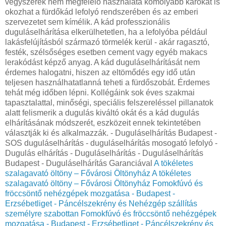
vegyszerek nem megfelelő használata komolyabb károkat is
okozhat a fürdőkád lefolyó rendszerében és az emberi
szervezetet sem kímélik. A kád professzionális
duguláselhárítása elkerülhetetlen, ha a lefolyóba például
lakásfelújításból származó törmelék kerül - akár ragasztó,
festék, szélsőséges esetben cement vagy egyéb makacs
lerakódást képző anyag. A kád duguláselhárítását nem
érdemes halogatni, hiszen az eltömődés egy idő után
teljesen használhatatlanná teheti a fürdőszobát. Érdemes
tehát még időben lépni. Kollégáink sok éves szakmai
tapasztalattal, minőségi, speciális felszereléssel pillanatok
alatt felismerik a dugulás kiváltó okát és a kád dugulás
elhárításának módszerét, eszközeit ennek tekintetében
választják ki és alkalmazzák. - Duguláselhárítás Budapest -
SOS duguláselhárítás - duguláselhárítás mosogató lefolyó -
Dugulás elhárítás - Duguláselhárítás - Duguláselhárítás
Budapest - Duguláselhárítás Garanciával
A tökéletes
szalagavató öltöny – Fővárosi Öltönyház
A tökéletes
szalagavató öltöny – Fővárosi Öltönyház
Fomokfúvó és
fröccsöntő nehézgépek mozgatása - Budapest -
Erzsébetliget - Páncélszekrény és Nehézgép szállítás
személyre szabottan
Fomokfúvó és fröccsöntő nehézgépek
mozgatása - Budapest - Erzsébetliget - Páncélszekrény és