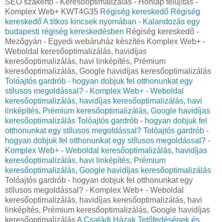
SEO szakértő - Keresőoptimalizálás - Honlap felújítás -
Komplex Web+ KWT4G35
Régiség kereskedő
Régiség
kereskedő
A titkos kincsek nyomában - Kalandozás egy
budapesti régiség kereskedésben
Régiség kereskedő -
Mezőgyán - Egyedi webáruház készítés Komplex Web+ -
Weboldal keresőoptimalizálás, havidíjas
keresőoptimalizálás, havi linképítés, Prémium
keresőoptimalizálás, Google havidíjas keresőoptimalizálás
Tolóajtós gardrób - hogyan dobjuk fel otthonunkat egy
stílusos megoldással? - Komplex Web+ - Weboldal
keresőoptimalizálás, havidíjas keresőoptimalizálás, havi
linképítés, Prémium keresőoptimalizálás, Google havidíjas
keresőoptimalizálás
Tolóajtós gardrób - hogyan dobjuk fel
otthonunkat egy stílusos megoldással?
Tolóajtós gardrób -
hogyan dobjuk fel otthonunkat egy stílusos megoldással? -
Komplex Web+ - Weboldal keresőoptimalizálás, havidíjas
keresőoptimalizálás, havi linképítés, Prémium
keresőoptimalizálás, Google havidíjas keresőoptimalizálás
Tolóajtós gardrób - hogyan dobjuk fel otthonunkat egy
stílusos megoldással? - Komplex Web+ - Weboldal
keresőoptimalizálás, havidíjas keresőoptimalizálás, havi
linképítés, Prémium keresőoptimalizálás, Google havidíjas
keresőoptimalizálás
A Családi Házak Tetőfedésének és