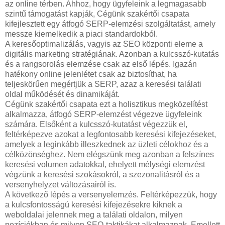
az online térben. Ahhoz, hogy ügyfeleink a legmagasabb
szintű támogatást kapják, Cégünk szakértői csapata
kifejlesztett egy átfogó SERP-elemzési szolgáltatást, amely
messze kiemelkedik a piaci standardokból.
A keresőoptimalizálás, vagyis az SEO központi eleme a
digitális marketing stratégiának. Azonban a kulcsszó-kutatás
és a rangsorolás elemzése csak az első lépés. Igazán
hatékony online jelenlétet csak az biztosíthat, ha
teljeskörűen megértjük a SERP, azaz a keresési találati
oldal működését és dinamikáját.
Cégünk szakértői csapata ezt a holisztikus megközelítést
alkalmazza, átfogó SERP-elemzést végezve ügyfeleink
számára. Elsőként a kulcsszó-kutatást végezzük el,
feltérképezve azokat a legfontosabb keresési kifejezéseket,
amelyek a leginkább illeszkednek az üzleti célokhoz és a
célközönséghez. Nem elégszünk meg azonban a felszínes
keresési volumen adatokkal, ehelyett mélységi elemzést
végzünk a keresési szokásokról, a szezonalitásról és a
versenyhelyzet változásairól is.
A következő lépés a versenyelemzés. Feltérképezzük, hogy
a kulcsfontosságú keresési kifejezésekre kiknek a
weboldalai jelennek meg a találati oldalon, milyen
pozíciókban és milyen SEO-taktikákat alkalmaznak. Emellett