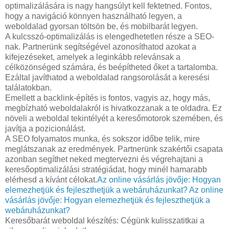
optimalizálására is nagy hangsúlyt kell fektetned. Fontos,
hogy a navigáció könnyen használható legyen, a
weboldalad gyorsan töltsön be, és mobilbarát legyen.
A kulcsszó-optimalizálás is elengedhetetlen része a SEO-
nak. Partnerünk segítségével azonosíthatod azokat a
kifejezéseket, amelyek a leginkább relevánsak a
célközönséged számára, és beépítheted őket a tartalomba.
Ezáltal javíthatod a weboldalad rangsorolását a keresési
találatokban.
Emellett a backlink-építés is fontos, vagyis az, hogy más,
megbízható weboldalakról is hivatkozzanak a te oldadra. Ez
növeli a weboldal tekintélyét a keresőmotorok szemében, és
javítja a pozicionálást.
A SEO folyamatos munka, és sokszor időbe telik, mire
meglátszanak az eredmények. Partnerünk szakértői csapata
azonban segíthet neked megtervezni és végrehajtani a
keresőoptimalizálási stratégiádat, hogy minél hamarabb
elérhesd a kívánt célokat.
Az online vásárlás jövője: Hogyan
elemezhetjük és fejleszthetjük a webáruházunkat?
Az online
vásárlás jövője: Hogyan elemezhetjük és fejleszthetjük a
webáruházunkat?
Keresőbarát weboldal készítés: Cégünk kulisszatitkai a