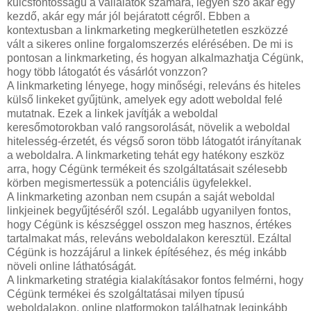
kulcsfontosságú a vállalatok számára, legyen szó akár egy
kezdő, akár egy már jól bejáratott cégről. Ebben a
kontextusban a linkmarketing megkerülhetetlen eszközzé
vált a sikeres online forgalomszerzés elérésében. De mi is
pontosan a linkmarketing, és hogyan alkalmazhatja Cégünk,
hogy több látogatót és vásárlót vonzzon?
A linkmarketing lényege, hogy minőségi, releváns és hiteles
külső linkeket gyűjtünk, amelyek egy adott weboldal felé
mutatnak. Ezek a linkek javítják a weboldal
keresőmotorokban való rangsorolását, növelik a weboldal
hitelesség-érzetét, és végső soron több látogatót irányítanak
a weboldalra. A linkmarketing tehát egy hatékony eszköz
arra, hogy Cégünk termékeit és szolgáltatásait szélesebb
körben megismertessük a potenciális ügyfelekkel.
A linkmarketing azonban nem csupán a saját weboldal
linkjeinek begyűjtéséről szól. Legalább ugyanilyen fontos,
hogy Cégünk is készséggel osszon meg hasznos, értékes
tartalmakat más, releváns weboldalakon keresztül. Ezáltal
Cégünk is hozzájárul a linkek építéséhez, és még inkább
növeli online láthatóságát.
A linkmarketing stratégia kialakításakor fontos felmérni, hogy
Cégünk termékei és szolgáltatásai milyen típusú
weboldalakon, online platformokon találhatnak leginkább