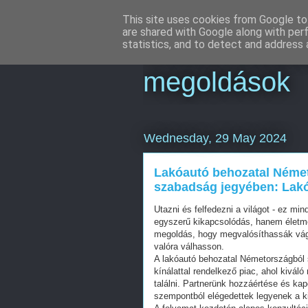
This site uses cookies from Google to 
are shared with Google along with per
Online market
statistics, and to detect and address 
megoldások
Wednesday, 29 May 2024
Lakóautó behozatal Német
szabadság jegyében: Lak
Utazni és felfedezni a világot - ez 
egyszerű kikapcsolódás, hanem életm
megoldás, hogy megvalósíthassák vágy
valóra válhasson.
A lakóautó behozatal Németországból 
kínálattal rendelkező piac, ahol kiváló
találni. Partnerünk hozzáértése és kap
szempontból elégedettek legyenek a ki