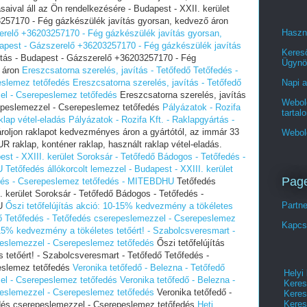
aival áll az Ön rendelkezésére - Budapest - XXII. kerület
257170 - Fég gázkészülék javítás gyorsan, kedvező áron
Haszn
zerelő +36203257170 - Fég gázkészülék javítás gyorsan,
dapest - Gázszerelő +36203257170 - Fég gázkészülék javítás
Keres
ítás - Budapest - Gázszerelő +36203257170 - Fég
Ügynö
ő áron
Ereszcsatorna szerelés, javítás - Tetőfedő Tetőfedés -
Napi a
eslemez tetőfedés
Ereszcsatorna szerelés, javítás - Tetőfedő
el - Cserepeslemez tetőfedés
Ereszcsatorna szerelés, javítás
Webold
repeslemezzel - Cserepeslemez tetőfedés
Pályázatok - Rozifa
tartal
klap vétel-eladás
Pályázatok - Rozifa Kft. - Raklapgyártás -
oljon raklapot kedvezményes áron a gyártótól, az immár 33
Webol
UR raklap, konténer raklap, használt raklap vétel-eladás.
est - XXIII. kerület Soroksár - Tetőfedő Bádogos - Tetőfedés -
U
Tetőfedés állókorcolt lemezzel - Budapest - XXIII. kerület
Pag
edés - Cserepeslemez tetőfedés - MITEBDHU
Tetőfedés
I. kerület Soroksár - Tetőfedő Bádogos - Tetőfedés -
Partn
HU
Őszi tetőfelújítás akció: 10-15% kedvezmény a tökéletes
dő Tetőfedés - Tetőfedés cserepeslemezzel - Cserepeslemez
Kapcs
-15% kedvezmény a tökéletes tetőért! - Szabolcsveresmart -
peslemezzel - Cserepeslemez tetőfedés
Őszi tetőfelújítás
tetőért! - Szabolcsveresmart - Tetőfedő Tetőfedés -
eslemez tetőfedés
Veronika tetőfedő - Belezna - Tetőfedő
Helyi
el - Cserepeslemez tetőfedés
Veronika tetőfedő - Belezna -
Keres
peslemezzel - Cserepeslemez tetőfedés
Veronika tetőfedő -
Keres
Keres
edés cserepeslemezzel - Cserepeslemez tetőfedés
Heti