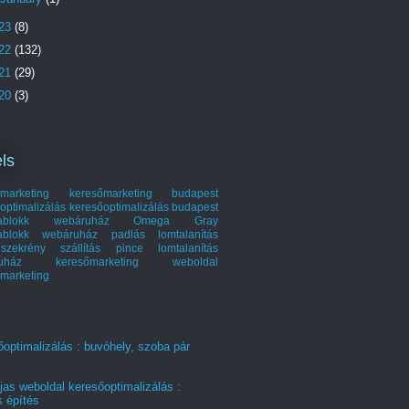
23
(8)
22
(132)
21
(29)
20
(3)
ls
marketing
keresőmarketing budapest
optimalizálás
keresőoptimalizálás budapest
hablokk webáruház
Omega Gray
ablokk webáruház
padlás lomtalanítás
szekrény szállítás
pince lomtalanítás
ruház keresőmarketing
weboldal
marketing
optimalizálás : buvóhely, szoba pár
jas weboldal keresőoptimalizálás :
s építés