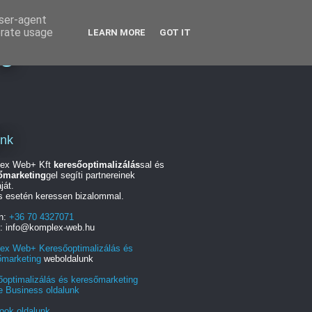
user-agent
erate usage
LEARN MORE
GOT IT
ng
unk
ex Web+ Kft
keresőoptimalizálás
sal és
őmarketing
gel segíti partnereinek
ját.
s esetén keressen bizalommal.
on:
+36 70 4327071
l: info@komplex-web.hu
ex Web+ Keresőoptimalizálás és
őmarketing
weboldalunk
őoptimalizálás és keresőmarketing
e Business oldalunk
ook oldalunk