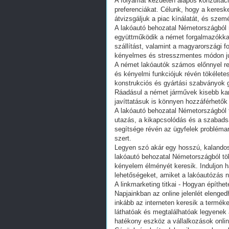
A folyamat kezdetén alapos konzultáci
preferenciákat. Célunk, hogy a kereske
átvizsgáljuk a piac kínálatát, és szem
A lakóautó behozatal Németországból m
együttműködik a német forgalmazókkal, 
szállítást, valamint a magyarországi f
kényelmes és stresszmentes módon ju
A német lakóautók számos előnnyel re
és kényelmi funkciójuk révén tökélete
konstrukciós és gyártási szabványok 
Ráadásul a német járművek kisebb karb
javíttatásuk is könnyen hozzáférhető
A lakóautó behozatal Németországból 
utazás, a kikapcsolódás és a szabad
segítsége révén az ügyfelek probléma
szert.
Legyen szó akár egy hosszú, kalandos 
lakóautó behozatal Németországból tö
kényelem élményét keresik. Induljon h
lehetőségeket, amiket a lakóautózás n
A linkmarketing titkai - Hogyan építhet
Napjainkban az online jelenlét elenged
inkább az interneten keresik a termék
láthatóak és megtalálhatóak legyenek a
hatékony eszköz a vállalkozások onli