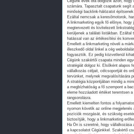
Cégünk évek óta dolgozik azon, hogy 
számára. Tapasztalt csapatunk segít a
minőségi backlink-hálózatot építsenek
Ezáltal nemcsak a keresőmotorok, han
A linkmarketing egyik fő előnye, hogy 
megtervezett és kivitelezett linkstrat
kerüljenek a találati listákban. Ezálta
hatással van az értékesítési és konve
Emellett a linkmarketing növeli a márk
illeszkedő oldal linkel a cég weboldal
fogyasztók. Ez pedig közvetlenül kihat 
Cégünk szakértői csapata minden egye
stratégiát dolgoz ki. Elsőként alapos
vállalkozás céljait, célcsoportját és on
tervünket, melynek megvalósítására pr
A stratégia központjában mindig a min
a megbízhatóság a fő szempont a backl
eleme hozzáadott értéket teremtsen a
rangsorolásra.
Emellett kiemelten fontos a folyamat
nyomon követik az online megjelenés a
pozíciók mozgását, és szükség esetén
biztosítják, hogy a linkmarketing erőf
Ha Ön is szeretné, hogy vállalkozása 
a kapcsolatot Cégünkkel. Szakértő cs