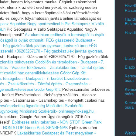
feladat, hanem folyamatos munka. Cégünk szakemberei
Havidí
ek, elemzik az elért eredményeket, és szükség esetén
Páncél
biztosítható, hogy a keresőoptimalizálási erőfeszítéseink
k, és cégünk folyamatosan javítsa online láthatóságát és
Havidí
apasz Aquabloc Nagy sportmedical.h
Pic Sebtapasz Vízálló
Elektr
l.h
Pic Sebtapasz Vízálló Sebtapasz Aquabloc Nagy A
Havidí
Rendelj most!"
Az alumínium redőnyök a forróságtól is óvják
óságtól is óvják otthonát!
FÉG gázszerelő Budapest -
- Fég gázkészülék javítás gyorsan, kedvező áron
FÉG
szerelő +36203257170 - Fég gázkészülék javítás gyorsan,
t - Budapest - Gázszerelő +36203257170 - Fég gázkészülék
Eladó
zionális térkövezés Gödöllőn és térségében - Budapest - 7.
Eladó 
ítás - Viacolor térkövezés - Zsalukőkerítés - Támfal építés -
t családi ház generálkivitelezése Gódor Gép Kft.
Kereső
s térségében - Budapest - 7. kerület Erzsébetváros -
órára
és - Zsalukőkerítés - Támfal építés - Csatornázás -
Kereső
generálkivitelezése Gódor Gép Kft.
Professzionális térkövezés
órára
 kerület Erzsébetváros - Nehézgép szállítás - Viacolor
építés - Csatornázás - Csarnoképítés - Komplett családi ház
Kereső
resőmarketing ügynökség Minősített Szakértők-
órára
ügynökség Minősített Szakértők- onlineugynokseg.hu
 kezekben. Google Partner Ügynökségünk 2016 óta
éseit!"
Építkezés utáni takarítás - NON STOP Green Park
tás - NON STOP Green Park SPNRENPK
Építkezés utáni
Webold
 SPNRENPK
Lakáskiürítés Budapest és Pest megyében -