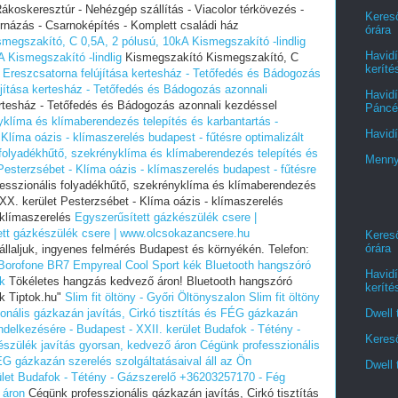
Rákoskeresztúr - Nehézgép szállítás - Viacolor térkövezés -
Kereső
ornázás - Csarnoképítés - Komplett családi ház
órára
smegszakító, C 0,5A, 2 pólusú, 10kA Kismegszakító -lindlig
Havidí
 Kismegszakító -lindlig
Kismegszakító Kismegszakító, C
keríté
"
Ereszcsatorna felújítása kertesház - Tetőfedés és Bádogozás
jítása kertesház - Tetőfedés és Bádogozás azonnali
Havidí
ertesház - Tetőfedés és Bádogozás azonnali kezdéssel
Páncél
yklíma és klímaberendezés telepítés és karbantartás -
Havidí
Klíma oázis - klímaszerelés budapest - fűtésre optimalizált
 folyadékhűtő, szekrényklíma és klímaberendezés telepítés és
Menny
Pesterzsébet - Klíma oázis - klímaszerelés budapest - fűtésre
esszionális folyadékhűtő, szekrényklíma és klímaberendezés
 XX. kerület Pesterzsébet - Klíma oázis - klímaszerelés
- klímaszerelés
Egyszerűsített gázkészülék csere |
ett gázkészülék csere | www.olcsokazancsere.hu
Kereső
órára
állaljuk, ingyenes felmérés Budapest és környékén. Telefon:
 Borofone BR7 Empyreal Cool Sport kék
Bluetooth hangszóró
Havidí
k
Tökéletes hangzás kedvező áron! Bluetooth hangszóró
keríté
k Tiptok.hu"
Slim fit öltöny - Győri Öltönyszalon
Slim fit öltöny
onális gázkazán javítás, Cirkó tisztítás és FÉG gázkazán
Dwell 
endelkezésére - Budapest - XXII. kerület Budafok - Tétény -
Kereső
szülék javítás gyorsan, kedvező áron
Cégünk professzionális
FÉG gázkazán szerelés szolgáltatásaival áll az Ön
Dwell 
rület Budafok - Tétény - Gázszerelő +36203257170 - Fég
 áron
Cégünk professzionális gázkazán javítás, Cirkó tisztítás