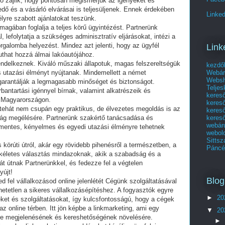
ó zajlik, hogy pontosan megismerjük az igényeket és
dő és a vásárló elvárásai is teljesüljenek. Ennek érdekében
Linked
élyre szabott ajánlatokat teszünk.
agában foglalja a teljes körű ügyintézést. Partnerünk
lefolytatja a szükséges adminisztratív eljárásokat, intézi a
orgalomba helyezést. Mindez azt jelenti, hogy az ügyfél
Link
that hozzá álmai lakóautójához.
ndelkeznek. Kiváló műszaki állapotuk, magas felszereltségük
kezdő
Webár
s utazási élményt nyújtanak. Mindemellett a német
Websho
garantálják a legmagasabb minőséget és biztonságot.
Telje
antartási igénnyel bírnak, valamint alkatrészeik és
keres
k Magyarországon.
keres
tehát nem csupán egy praktikus, de élvezetes megoldás is az
kereső
kereső
ság megélésére. Partnerünk szakértő tanácsadása és
webár
mentes, kényelmes és egyedi utazási élményre tehetnek
webol
Sittsz
körúti útról, akár egy rövidebb pihenésről a természetben, a
Páncél
kéletes választás mindazoknak, akik a szabadság és a
át útnak Partnerünkkel, és fedezze fel a végtelen
yújt!
Blog
ed fel vállalkozásod online jelenlétét Cégünk szolgáltatásával
hetetlen a sikeres vállalkozásépítéshez. A fogyasztók egyre
►
20
eket és szolgáltatásokat, így kulcsfontosságú, hogy a cégek
z online térben. Itt jön képbe a linkmarketing, ami egy
▼
20
ne megjelenésének és kereshetőségének növelésére.
►