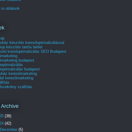
 in oldalunk
ek
lap
uház készítés keresőoptimalizálással
p készítés tartós bérlet
skörű kresőoptimalizálás SEO Budapest
őmarketing
őmarketing budapest
optimalizálás
optimalizálás budapest
uház keresőmarketing
dal keresőmarketing
állítás
szekrény szállítás
 Archive
25
(38)
24
(42)
December
(5)