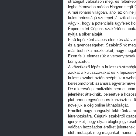
stratégiát valósítson meg, és feltérkép
leghatékonyabb módon.Hogyan segít C
A mai rohanó világban, ahol az online 
kulcsfontosságú szerepet játszik abban
vágyik, hogy a potenciális ügyfelek k
Éppen ezért Cégünk szakértői csapata a
nyitja a siker ajtaját.
Első lépésként alapos elemzés alá ve
és a gyengeségeket. Szakértőink megv
más technikai részleteket, hogy megáll
Ezen felül elemezzük a versenytársak 
környezetet.
A következő lépés a kulcsszó-stratégi
azokat a kulcsszavakat és kifejezések
kulcsszavakat aztán beépítjük a webo
keresőmotorok számára egyértelművé vá
De a keresőoptimalizálás nem csupán a
jelenlétet áttekintik, beleértve a közö
platformon egységes és konzisztens ü
növeljük a cég online láthatóságát.
Emellett nagy hangsúlyt fektetünk a re
létrehozására. Cégünk szakértői csapat
igényeket, hogy olyan blogbejegyzése
valóban hozzáadott értéket jelentene
előtt mutatjuk meg magunkat, hanem va