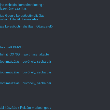
jas weboldal keresőmarketing :
szekrény szállítás
jas Google keresőoptimalizálás :
onikai Hulladék Felvásárlás
jas keresőoptimalizálás : Gázszerelő
 használt BMW i3
Infiniti QX70S import használtautó
optimalizálás : buvóhely, szoba pár
optimalizálás : buvóhely, szoba pár
optimalizálás : buvóhely, szoba pár
al készítés / Reklám marketinges /