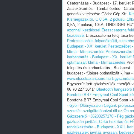
Csatornázás - Budapest - 17. kerület 
Zsalukőkerítés - Támfal építés - Csat
generálkivitelezése Gódor Gép Kft.
Ki
Kismegszakító, C 0,5A, 2 pólusú, 10kA
0,5A, 2 pólusú, 10kA, LINDLIGHT.HU
azonnali kezdéssel
Ereszcsatorna felú
kezdéssel
Ereszcsatorna felújítása k
Professzionális folyadékhűtő, szekrén
Budapest - XX. kerület Pesterzsébet - 
klíma - klímaszerelés
Professzionális
karbantartás - Budapest - XX. kerület 
optimalizált klíma - klímaszerelés
Prof
telepítés és karbantartás - Budapest -
budapest - fűtésre optimalizált klíma 
www.olcsokazancsere.hu
Egyszerűsít
Egyszerűsített gázkészülék cseréjét v
06 70 227 3041"
Bluetooth hangszóró
Borofone BR7 Empyreal Cool Sport ké
Borofone BR7 Empyreal Cool Sport ké
- Győri Öltönyszalon
Cégünk professzi
szerelés szolgáltatásaival áll az Ön r
Gázszerelő +36203257170 - Fég gázké
gázkazán javítás, Cirkó tisztítás és 
rendelkezésére - Budapest - XXII. ke
gázkészülék javítás gyorsan, kedvező