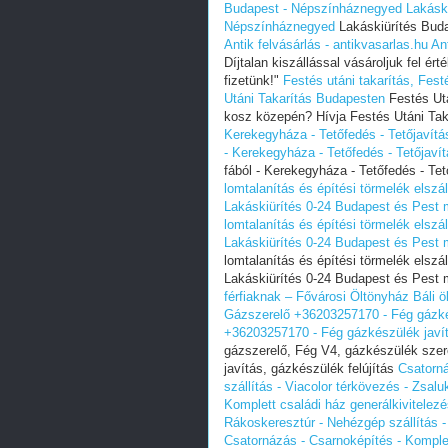
Budapest - Népszínháznegyed
Lakásk
Népszínháznegyed
Lakáskiürítés Bud
Antik felvásárlás - antikvasarlas.hu
Ant
Díjtalan kiszállással vásároljuk fel 
fizetünk!"
Festés utáni takarítás, Fes
Utáni Takarítás Budapesten
Festés Utá
kosz közepén? Hívja Festés Utáni Tak
Kerekegyháza - Tetőfedés - Tetőjav
- Kerekegyháza - Tetőfedés - Tetőja
fából - Kerekegyháza - Tetőfedés - 
lomtalanítás és építési törmelék elszál
Lakáskiürítés 0-24 Budapest és Pest m
lomtalanítás és építési törmelék elszál
Lakáskiürítés 0-24 Budapest és Pest m
lomtalanítás és építési törmelék elszál
Lakáskiürítés 0-24 Budapest és Pest m
férfiaknak – Fővárosi Öltönyház
Báli 
Gázszerelő +36203257170 - Fég gázké
+36203257170 - Fég gázkészülék javí
gázszerelő, Fég V4, gázkészülék szer
javítás, gázkészülék felújítás
Csatorná
szállítás - Viacolor térkövezés - Zsal
Komplett családi ház generálkivitelez
Rákoskeresztúr - Nehézgép szállítás - 
Csatornázás - Csarnoképítés - Komplet