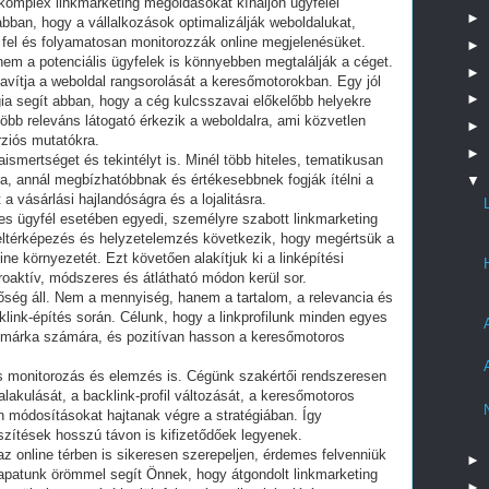
komplex linkmarketing megoldásokat kínáljon ügyfelei
►
bban, hogy a vállalkozások optimalizálják weboldalukat,
 fel és folyamatosan monitorozzák online megjelenésüket.
►
em a potenciális ügyfelek is könnyebben megtalálják a céget.
►
javítja a weboldal rangsorolását a keresőmotorokban. Egy jól
►
égia segít abban, hogy a cég kulcsszavai előkelőbb helyekre
l több releváns látogató érkezik a weboldalra, ami közvetlen
►
rziós mutatókra.
►
aismertséget és tekintélyt is. Minél több hiteles, tematikusan
ára, annál megbízhatóbbnak és értékesebbnek fogják ítélni a
▼
a vásárlási hajlandóságra és a lojalitásra.
s ügyfél esetében egyedi, személyre szabott linkmarketing
 feltérképezés és helyzetelemzés következik, hogy megértsük a
line környezetét. Ezt követően alakítjuk ki a linképítési
oaktív, módszeres és átlátható módon kerül sor.
őség áll. Nem a mennyiség, hanem a tartalom, a relevancia és
ink-építés során. Célunk, hogy a linkprofilunk minden egyes
 márka számára, és pozitívan hasson a keresőmotoros
os monitorozás és elemzés is. Cégünk szakértői rendszeresen
lakulását, a backlink-profil változását, a keresőmotoros
 módosításokat hajtanak végre a stratégiában. Így
eszítések hosszú távon is kifizetődőek legyenek.
az online térben is sikeresen szerepeljen, érdemes felvenniük
►
apatunk örömmel segít Önnek, hogy átgondolt linkmarketing
►