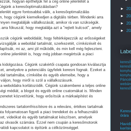
ezzük, hogyan építhetjük fel a cég online jelenlétét a
égünk a keresőoptimalizálásban?
►
20
jelenlét egyre fontosabbá válik, a keresőoptimalizálás
►
20
, hogy cégünk kiemelkedjen a digitális térben. Mindenki arra
önnyen megtalálják vállalkozását, amikor rá van szükségük.
►
20
rra fókuszál, hogy megtalálja azt a "rejtett kulcsot", amely
►
20
sszük cégünk weboldalát, hogy feltérképezzük az erősségeket
izsgálják a weboldal tartalmát, szerkezetét, címkézését és
apítsák, mi az, ami jól működik, és min kell még fejleszteni.
Labe
online jelenlétét is, hogy még jobban megértsük a piaci
kereső
a kidolgozása. Cégünk szakértői csapata gondosan kiválasztja
kereső
et, amelyekre a potenciális ügyfelek keresni fognak. Ezeket a
kony
ldal tartalmába, címkéibe és egyéb elemeibe, hogy a
konyh
Páncél
ljon, hogy miről is szól a vállalkozásunk.
webá
 weboldalra korlátozódik. Cégünk szakemberei a teljes online
kereső
sségi médiát, a blogot és egyéb online csatornákat is. Minden
zenetet közvetítünk, hogy erősítsük a márkaépítést és
ndszeres tartalomfrissítésre és a releváns, értékes tartalmak
Kereső
a folyamatosan figyeli a piaci trendeket és a felhasználói
órára
ket, videókat és egyéb tartalmakat készítsen, amelyek
k az olvasók számára. Ezzel nem csupán a keresőmotorok
Havidí
lódi kapcsolatot is építünk a célközönséggel.
keríté