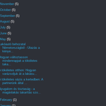
November
(5)
October
(5)
September
(5)
August
(5)
July
(5)
June
(5)
May
(5)
Lakóautó behozatal
Németországból - Utazás a
kénye...
Hogyan változtasson
mindennapjait a tökéletes
taka...
A tökéletes otthon: Hogyan
varázsoljuk át a lakásu...
A tökéletes oázis a kertedben: A
partnerünk által ...
Nyugalom és tisztaság - a
magánlakás takarítás szo...
February
(1)
January
(1)