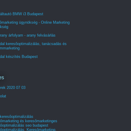
áltautó BMW i3 Budapest
őmarketing ügynökség - Online Marketing
kség
rany árfolyam - arany felvásárlás
al keresőoptimalizálás, tanácsadás és
ommarketing
dal készítés Budapest
es
erek 2020 07 03
olat
 keresőoptimalizálás
őmarketing és keresőmarketinges
őoptimalizálás seo budapest
őoptimalizálás, Keresőmarketing,