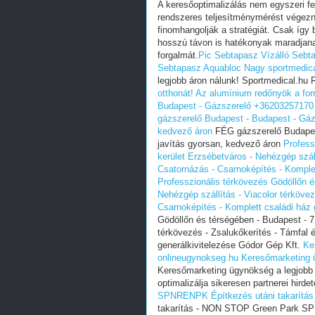
A keresőoptimalizálás nem egyszeri 
rendszeres teljesítménymérést végezn
finomhangolják a stratégiát. Csak így 
hosszú távon is hatékonyak maradjana
forgalmát.
Pic Sebtapasz Vízálló Sebt
Sebtapasz Aquabloc Nagy sportmedica
legjobb áron nálunk! Sportmedical.hu 
otthonát!
Az alumínium redőnyök a forr
Budapest - Gázszerelő +36203257170 
gázszerelő Budapest - Budapest - Gáz
kedvező áron
FÉG gázszerelő Budapes
javítás gyorsan, kedvező áron
Profess
kerület Erzsébetváros - Nehézgép száll
Csatornázás - Csarnoképítés - Komplet
Professzionális térkövezés Gödöllőn é
Nehézgép szállítás - Viacolor térkövez
Csarnoképítés - Komplett családi ház 
Gödöllőn és térségében - Budapest - 7.
térkövezés - Zsalukőkerítés - Támfal 
generálkivitelezése Gódor Gép Kft.
Ke
onlineugynokseg.hu
Keresőmarketing 
Keresőmarketing ügynökség a legjobb
optimalizálja sikeresen partnerei hirdet
SPNRENPK
Építkezés utáni takarí
takarítás - NON STOP Green Park