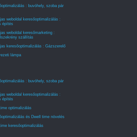
optimalizálás : buvóhely, szoba pár
jas weboldal keresőoptimalizálás :
s építés
jas weboldal keresőmarketing :
szekrény szállítás
jas keresőoptimalizálás : Gázszerelő
ezeti lámpa
optimalizálás : buvóhely, szoba pár
jas weboldal keresőoptimalizálás :
s építés
time optimalizálás
optimalizálás és Dwell time növelés
time keresőoptimalizálás