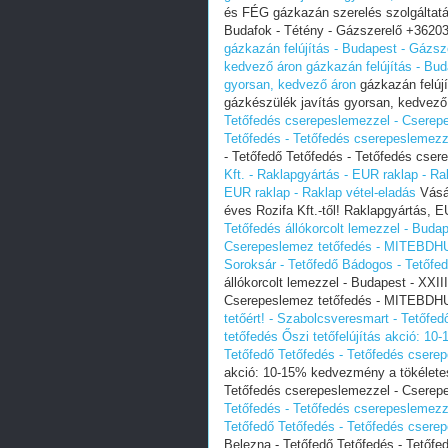
és FÉG gázkazán szerelés szolgáltatás
Budafok - Tétény - Gázszerelő +36203
gázkazán felújítás - Budapest - Gázs
kedvező áron
gázkazán felújítás - Bu
gyorsan, kedvező áron
gázkazán felúj
gázkészülék javítás gyorsan, kedvez
Tetőfedés cserepeslemezzel - Cserep
Tetőfedés - Tetőfedés cserepeslemezz
- Tetőfedő Tetőfedés - Tetőfedés cse
Kft. - Raklapgyártás - EUR raklap - Ra
EUR raklap - Raklap vétel-eladás
Vásár
éves Rozifa Kft.-től! Raklapgyártás, E
Tetőfedés állókorcolt lemezzel - Budap
Cserepeslemez tetőfedés - MITEBDH
Soroksár - Tetőfedő Bádogos - Tetőf
állókorcolt lemezzel - Budapest - XXII
Cserepeslemez tetőfedés - MITEBD
tetőért! - Szabolcsveresmart - Tetőfe
tetőfedés
Őszi tetőfelújítás akció: 10
Tetőfedő Tetőfedés - Tetőfedés csere
akció: 10-15% kedvezmény a tökéletes 
Tetőfedés cserepeslemezzel - Cserep
Tetőfedés - Tetőfedés cserepeslemezz
Tetőfedő Tetőfedés - Tetőfedés csere
Belezna - Tetőfedő Tetőfedés - Tetőf