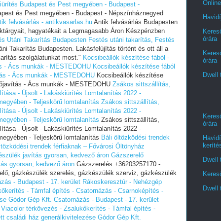
Online
iürítés Budapest és Pest megyében - Budapest -
apest és Pest megyében - Budapest - Népszínháznegyed
Havidí
ik felvásárlás - antikvasarlas.hu
Antik felvásárlás Budapesten
értéktárgyait, hagyatékait a Legmagasabb Áron Készpénzben
Kereső
órára
tés Utáni Takarítás Budapesten
Festés utáni takarítás, Festés
ni Takarítás Budapesten. Lakásfelújítás történt és ott áll a
Kereső
arítás szolgálatunkat most."
Kocsibeállók készítése fából -
órára
ítás - Ács munkák - MESTEDOHU
Kocsibeállók készítése fából
Dwell 
vítás - Ács munkák - MESTEDOHU
Kocsibeállók készítése
Tetőjavítás - Ács munkák - MESTEDOHU
Zsákos sittszállítás,
lítása - Újsolt - Lakáskiürítés Lomtalanítás‎ 2022 -
egyében‎ - Teljeskörű lomtalanítás
Zsákos sittszállítás,
lítása - Újsolt - Lakáskiürítés Lomtalanítás‎ 2022 -
Kereső
egyében‎ - Teljeskörű lomtalanítás
Zsákos sittszállítás,
órára
lítása - Újsolt - Lakáskiürítés Lomtalanítás‎ 2022 -
egyében‎ - Teljeskörű lomtalanítás
Báli öltözködési trendek
Havidí
keríté
öltözködési trendek férfiaknak – Fővárosi Öltönyház
szülék javítás gyorsan, kedvező áron
Gázszerelő
Dwell 
tás gyorsan, kedvező áron
Gázszerelés +36203257170 -
elő, gázkészülék szerelés, gázkészülék szerviz, gázkészülék
Kereső
zás - Budapest - 17. kerület Rákoskeresztúr - Nehézgép
Dwell 
ukőkerítés - Támfal építés - Csatornázás - Csarnoképítés -
ése Gódor Gép Kft.
Csatornázás - Budapest - 17. kerület
Viacolor térkövezés - Zsalukőkerítés - Támfal építés -
t családi ház generálkivitelezése Gódor Gép Kft.