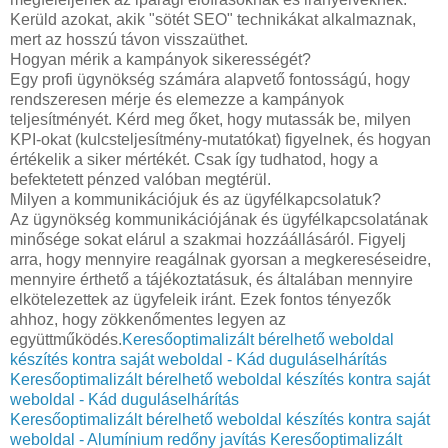
Kerüld azokat, akik "sötét SEO" technikákat alkalmaznak,
mert az hosszú távon visszaüthet.
Hogyan mérik a kampányok sikerességét?
Egy profi ügynökség számára alapvető fontosságú, hogy
rendszeresen mérje és elemezze a kampányok
teljesítményét. Kérd meg őket, hogy mutassák be, milyen
KPI-okat (kulcsteljesítmény-mutatókat) figyelnek, és hogyan
értékelik a siker mértékét. Csak így tudhatod, hogy a
befektetett pénzed valóban megtérül.
Milyen a kommunikációjuk és az ügyfélkapcsolatuk?
Az ügynökség kommunikációjának és ügyfélkapcsolatának
minősége sokat elárul a szakmai hozzáállásáról. Figyelj
arra, hogy mennyire reagálnak gyorsan a megkereséseidre,
mennyire érthető a tájékoztatásuk, és általában mennyire
elkötelezettek az ügyfeleik iránt. Ezek fontos tényezők
ahhoz, hogy zökkenőmentes legyen az
együttműködés.
Keresőoptimalizált bérelhető weboldal
készítés kontra saját weboldal - Kád duguláselhárítás
Keresőoptimalizált bérelhető weboldal készítés kontra saját
weboldal - Kád duguláselhárítás
Keresőoptimalizált bérelhető weboldal készítés kontra saját
weboldal - Alumínium redőny javítás
Keresőoptimalizált