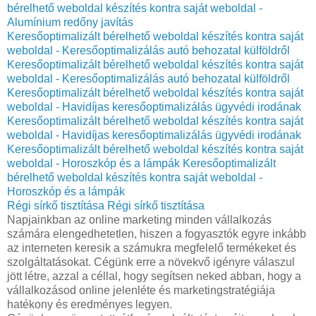
bérelhető weboldal készítés kontra saját weboldal -
Alumínium redőny javítás
Keresőoptimalizált bérelhető weboldal készítés kontra saját
weboldal - Keresőoptimalizálás autó behozatal külföldről
Keresőoptimalizált bérelhető weboldal készítés kontra saját
weboldal - Keresőoptimalizálás autó behozatal külföldről
Keresőoptimalizált bérelhető weboldal készítés kontra saját
weboldal - Havidíjas keresőoptimalizálás ügyvédi irodának
Keresőoptimalizált bérelhető weboldal készítés kontra saját
weboldal - Havidíjas keresőoptimalizálás ügyvédi irodának
Keresőoptimalizált bérelhető weboldal készítés kontra saját
weboldal - Horoszkóp és a lámpák
Keresőoptimalizált
bérelhető weboldal készítés kontra saját weboldal -
Horoszkóp és a lámpák
Régi sírkő tisztítása
Régi sírkő tisztítása
Napjainkban az online marketing minden vállalkozás
számára elengedhetetlen, hiszen a fogyasztók egyre inkább
az interneten keresik a számukra megfelelő termékeket és
szolgáltatásokat. Cégünk erre a növekvő igényre válaszul
jött létre, azzal a céllal, hogy segítsen neked abban, hogy a
vállalkozásod online jelenléte és marketingstratégiája
hatékony és eredményes legyen.