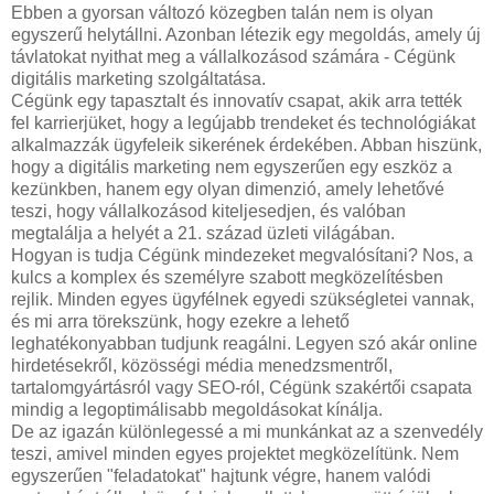
Ebben a gyorsan változó közegben talán nem is olyan
egyszerű helytállni. Azonban létezik egy megoldás, amely új
távlatokat nyithat meg a vállalkozásod számára - Cégünk
digitális marketing szolgáltatása.
Cégünk egy tapasztalt és innovatív csapat, akik arra tették
fel karrierjüket, hogy a legújabb trendeket és technológiákat
alkalmazzák ügyfeleik sikerének érdekében. Abban hiszünk,
hogy a digitális marketing nem egyszerűen egy eszköz a
kezünkben, hanem egy olyan dimenzió, amely lehetővé
teszi, hogy vállalkozásod kiteljesedjen, és valóban
megtalálja a helyét a 21. század üzleti világában.
Hogyan is tudja Cégünk mindezeket megvalósítani? Nos, a
kulcs a komplex és személyre szabott megközelítésben
rejlik. Minden egyes ügyfélnek egyedi szükségletei vannak,
és mi arra törekszünk, hogy ezekre a lehető
leghatékonyabban tudjunk reagálni. Legyen szó akár online
hirdetésekről, közösségi média menedzsmentről,
tartalomgyártásról vagy SEO-ról, Cégünk szakértői csapata
mindig a legoptimálisabb megoldásokat kínálja.
De az igazán különlegessé a mi munkánkat az a szenvedély
teszi, amivel minden egyes projektet megközelítünk. Nem
egyszerűen "feladatokat" hajtunk végre, hanem valódi