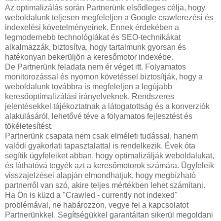
Az optimalizálás során Partnerünk elsődleges célja, hogy
weboldalunk teljesen megfeleljen a Google crawlerezési és
indexelési követelményeinek. Ennek érdekében a
legmodernebb technológiákat és SEO-technikákat
alkalmazzák, biztosítva, hogy tartalmunk gyorsan és
hatékonyan bekerüljön a keresőmotor indexébe.
De Partnerünk feladata nem ér véget itt. Folyamatos
monitorozással és nyomon követéssel biztosítják, hogy a
weboldalunk továbbra is megfeleljen a legújabb
keresőoptimalizálási irányelveknek. Rendszeres
jelentésekkel tájékoztatnak a látogatottság és a konverziók
alakulásáról, lehetővé téve a folyamatos fejlesztést és
tökéletesítést.
Partnerünk csapata nem csak elméleti tudással, hanem
valódi gyakorlati tapasztalattal is rendelkezik. Évek óta
segítik ügyfeleiket abban, hogy optimalizálják weboldalukat,
és láthatóvá tegyék azt a keresőmotorok számára. Ügyfeleik
visszajelzései alapján elmondhatjuk, hogy megbízható
partnerről van szó, akire teljes mértékben lehet számítani.
Ha Ön is küzd a "Crawled - currently not indexed"
problémával, ne habározzon, vegye fel a kapcsolatot
Partnerünkkel. Segítségükkel garantáltan sikerül megoldani