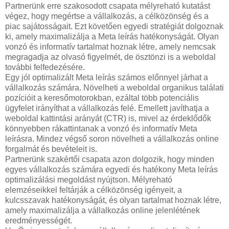
Partnerünk erre szakosodott csapata mélyreható kutatást
végez, hogy megértse a vállalkozás, a célközönség és a
piac sajátosságait. Ezt követően egyedi stratégiát dolgoznak
ki, amely maximalizálja a Meta leírás hatékonyságát. Olyan
vonzó és informatív tartalmat hoznak létre, amely nemcsak
megragadja az olvasó figyelmét, de ösztönzi is a weboldal
további felfedezésére.
Egy jól optimalizált Meta leírás számos előnnyel járhat a
vállalkozás számára. Növelheti a weboldal organikus találati
pozícióit a keresőmotorokban, ezáltal több potenciális
ügyfelet irányíthat a vállalkozás felé. Emellett javíthatja a
weboldal kattintási arányát (CTR) is, mivel az érdeklődők
könnyebben rákattintanak a vonzó és informatív Meta
leírásra. Mindez végső soron növelheti a vállalkozás online
forgalmát és bevételeit is.
Partnerünk szakértői csapata azon dolgozik, hogy minden
egyes vállalkozás számára egyedi és hatékony Meta leírás
optimalizálási megoldást nyújtson. Mélyreható
elemzéseikkel feltárják a célközönség igényeit, a
kulcsszavak hatékonyságát, és olyan tartalmat hoznak létre,
amely maximalizálja a vállalkozás online jelenlétének
eredményességét.