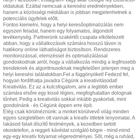
oldalukat. Ezáltal nemcsak a keresési eredményekben,
hanem a közösségi médiában is jobban megjelenhetnek a
potenciális ügyfelek előtt.
Fontos kiemelni, hogy a helyi keresőoptimalizálás nem
egyszeri feladat, hanem egy folyamatos, átgondolt
tevékenység. Partnerünk szakértői csapata elkötelezett
abban, hogy a vállalkozások számára hosszú távon is
hatékony online láthatóságot biztosítson. Rendszeres
monitorozással, elemzéssel és optimalizálással
gondoskodnak arról, hogy a vállalkozás mindig a legfrissebb
trendeknek és algoritmusoknak megfelelően jelenjen meg a
helyi keresési találatokban.Fel a függönyöket! Fedezd fel,
hogyan fordíthatja javadra Cégünk a kreativitásodat!
Kreativitás. Ez az a kulcsfogalom, ami a legtöbb ember
számára elsőre egy kissé légies, megfoghatatlan dolognak
tűnhet. Pedig a kreativitás sokkal inkább gyakorlati, mint
gondolnánk - és Cégünk éppen erre épít.
Elég csak körülnéznünk: a minket körülvevő világ minden
egyes szegletében ott vannak a kreatív ötletek lenyomatai. A
lakásod falait díszítő festmények, a kezedben tartott
okostelefon, a reggeli kávédat szolgáló bögre - mind-mind
egy-egy kreatív folyamat végeredményei. Sőt, még a ruháid,