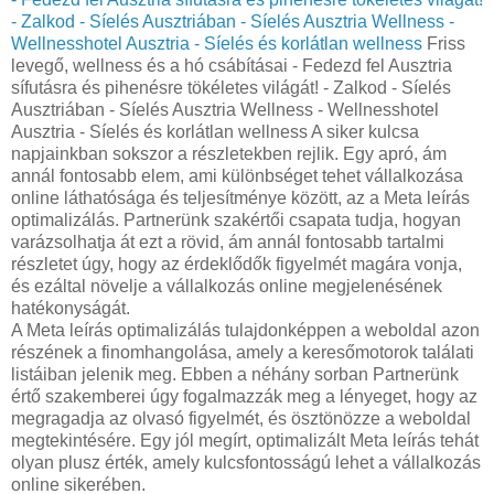
- Zalkod - Síelés Ausztriában - Síelés Ausztria Wellness -
Wellnesshotel Ausztria - Síelés és korlátlan wellness
Friss
levegő, wellness és a hó csábításai - Fedezd fel Ausztria
sífutásra és pihenésre tökéletes világát! - Zalkod - Síelés
Ausztriában - Síelés Ausztria Wellness - Wellnesshotel
Ausztria - Síelés és korlátlan wellness A siker kulcsa
napjainkban sokszor a részletekben rejlik. Egy apró, ám
annál fontosabb elem, ami különbséget tehet vállalkozása
online láthatósága és teljesítménye között, az a Meta leírás
optimalizálás. Partnerünk szakértői csapata tudja, hogyan
varázsolhatja át ezt a rövid, ám annál fontosabb tartalmi
részletet úgy, hogy az érdeklődők figyelmét magára vonja,
és ezáltal növelje a vállalkozás online megjelenésének
hatékonyságát.
A Meta leírás optimalizálás tulajdonképpen a weboldal azon
részének a finomhangolása, amely a keresőmotorok találati
listáiban jelenik meg. Ebben a néhány sorban Partnerünk
értő szakemberei úgy fogalmazzák meg a lényeget, hogy az
megragadja az olvasó figyelmét, és ösztönözze a weboldal
megtekintésére. Egy jól megírt, optimalizált Meta leírás tehát
olyan plusz érték, amely kulcsfontosságú lehet a vállalkozás
online sikerében.