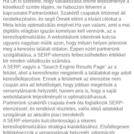
Ha Ön is szeretné, hogy vállalkozása online teljesítménye a
következő szintre lépjen, ne habozzon felvenni a
kapcsolatot Partnerünkkel. Szakértő csapatuk örömmel áll
rendelkezésére, és segít Önnek elérni a kívánt célokat a
Meta leírás optimalizálás erejével.Ha van valami, amit a mai
digitális világban igazán komolyan kell vennünk, az a
keresőoptimalizálás. A weboldalunk sikerének kulcsa
ugyanis nagyban múlik azon, hogy milyen helyen jelenünk
meg a keresési találati oldalon. Éppen ezért partnerünk
szolgáltatása, a SERP-elemzés felbecsülhetetlen értékkel
bír minden vállalkozás számára.
A SERP, vagyis a "Search Engine Results Page" az a
felület, ahol a keresőmotor megjeleníti a találatokat egy adott
keresőkifejezésre. Ennek a felületnek az elemzése nem
csupán arra ad lehetőséget, hogy jobban megértsük a
versenytársaink helyzetét, hanem arra is, hogy a saját
weboldalaink teljesítményét is optimalizálhassuk.
Partnerünk szakértői csapata évek óta foglalkozik SERP-
elemzéssel, és rendkívül részletes, valós idejű adatokkal
szolgálnak az aktuális piaci trendekről.
A SERP-elemzés kulcsfontosságú a sikeres
keresőoptimalizálási stratégia kialakításához. Elsődlegesen
feltérképezzük a versenytársak helyzetét, információt