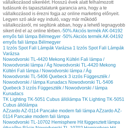
vállalkozásod sikeréért. Hosszú évek alatt felhalmozott
tudásunk és tapasztalatunk garancia arra, hogy a te
vállalkozásod is érezni fogja az online marketing előnyeit.
Legyen szó akár egy induló, vagy már működő
vállalkozásról, mi segítünk abban, hogy a lehető legnagyobb
sikert érd el az online térben.
-50% Akciós termék AK-04192
ernyős fali lámpa Bélmegyer
-50% Akciós termék AK-04192
ernyős fali lámpa Bélmegyer
1 Izzós Spot Fali Lámpák Varázsa
1 Izzós Spot Fali Lámpák
Varázsa
Nowodvorski TL-4420 Mekong Kültéri Fali lámpa /
Nowodvorski lámpa / Ág
Nowodvorski TL-4420 Mekong
Kültéri Fali lámpa / Nowodvorski lámpa / Ág
Nowodvorski TL-5406 Quebeck 3 izzós Függeszték /
Nowodvorski / lámpa Kunadacs
Nowodvorski TL-5406
Quebeck 3 izzós Függeszték / Nowodvorski / lámpa
Kunadacs
TK Lighting TK-5051 Cubus állólámpa
TK Lighting TK-5051
Cubus állólámpa
AZzardo AZ-0114 Pancake modern fali lámpa
AZzardo AZ-
0114 Pancake modern fali lámpa
Nowodvorski TL-10702 Hemisphere Hit függesztett lámpa
étkezőbe Pácin
Nowodvorski TL-10702 Hemisphere Hit