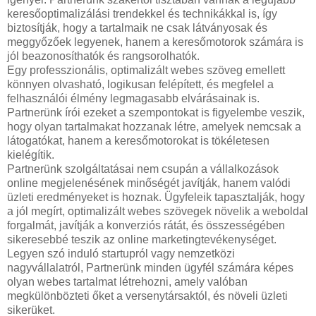
keresőoptimalizálási trendekkel és technikákkal is, így
biztosítják, hogy a tartalmaik ne csak látványosak és
meggyőzőek legyenek, hanem a keresőmotorok számára is
jól beazonosíthatók és rangsorolhatók.
Egy professzionális, optimalizált webes szöveg emellett
könnyen olvasható, logikusan felépített, és megfelel a
felhasználói élmény legmagasabb elvárásainak is.
Partnerünk írói ezeket a szempontokat is figyelembe veszik,
hogy olyan tartalmakat hozzanak létre, amelyek nemcsak a
látogatókat, hanem a keresőmotorokat is tökéletesen
kielégítik.
Partnerünk szolgáltatásai nem csupán a vállalkozások
online megjelenésének minőségét javítják, hanem valódi
üzleti eredményeket is hoznak. Ügyfeleik tapasztalják, hogy
a jól megírt, optimalizált webes szövegek növelik a weboldal
forgalmát, javítják a konverziós rátát, és összességében
sikeresebbé teszik az online marketingtevékenységet.
Legyen szó induló startupról vagy nemzetközi
nagyvállalatról, Partnerünk minden ügyfél számára képes
olyan webes tartalmat létrehozni, amely valóban
megkülönbözteti őket a versenytársaktól, és növeli üzleti
sikerüket.