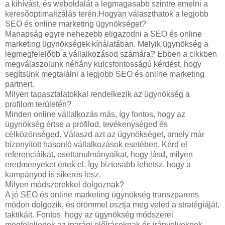
a kihívást, és weboldalát a legmagasabb szintre emelni a
keresőoptimalizálás terén.Hogyan választhatok a legjobb
SEO és online marketing ügynökséget?
Manapság egyre nehezebb eligazodni a SEO és online
marketing ügynökségek kínálatában. Melyik ügynökség a
legmegfelelőbb a vállalkozásod számára? Ebben a cikkben
megválaszolunk néhány kulcsfontosságú kérdést, hogy
segítsünk megtalálni a legjobb SEO és online marketing
partnert.
Milyen tapasztalatokkal rendelkezik az ügynökség a
profilom területén?
Minden online vállalkozás más, így fontos, hogy az
ügynökség értse a profilod, tevékenységed és
célközönséged. Válaszd azt az ügynökséget, amely már
bizonyított hasonló vállalkozások esetében. Kérd el
referenciáikat, esettanulmányaikat, hogy lásd, milyen
eredményeket értek el. Így biztosabb lehetsz, hogy a
kampányod is sikeres lesz.
Milyen módszerekkel dolgoznak?
A jó SEO és online marketing ügynökség transzparens
módon dolgozik, és örömmel osztja meg veled a stratégiáját,
taktikáit. Fontos, hogy az ügynökség módszerei
megfeleljenek az iparági előírásoknak és irányelveknek.