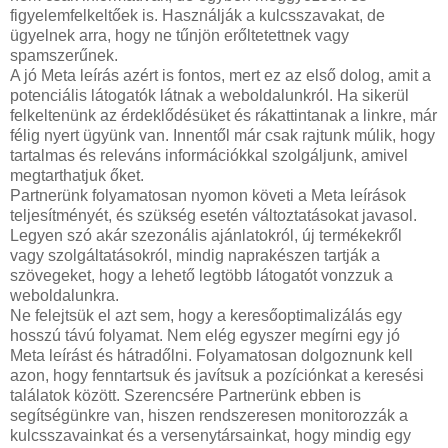
figyelemfelkeltőek is. Használják a kulcsszavakat, de
ügyelnek arra, hogy ne tűnjön erőltetettnek vagy
spamszerűnek.
A jó Meta leírás azért is fontos, mert ez az első dolog, amit a
potenciális látogatók látnak a weboldalunkról. Ha sikerül
felkeltenünk az érdeklődésüket és rákattintanak a linkre, már
félig nyert ügyünk van. Innentől már csak rajtunk múlik, hogy
tartalmas és releváns információkkal szolgáljunk, amivel
megtarthatjuk őket.
Partnerünk folyamatosan nyomon követi a Meta leírások
teljesítményét, és szükség esetén változtatásokat javasol.
Legyen szó akár szezonális ajánlatokról, új termékekről
vagy szolgáltatásokról, mindig naprakészen tartják a
szövegeket, hogy a lehető legtöbb látogatót vonzzuk a
weboldalunkra.
Ne felejtsük el azt sem, hogy a keresőoptimalizálás egy
hosszú távú folyamat. Nem elég egyszer megírni egy jó
Meta leírást és hátradőlni. Folyamatosan dolgoznunk kell
azon, hogy fenntartsuk és javítsuk a pozíciónkat a keresési
találatok között. Szerencsére Partnerünk ebben is
segítségünkre van, hiszen rendszeresen monitorozzák a
kulcsszavainkat és a versenytársainkat, hogy mindig egy