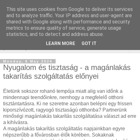
This site uses cookies from Google to deliver its services
Online marketing - Teljes
and to analyze traffic. Your IP address and user-agent are
shared with Google along with performance and security
körű marketing megoldások
metrics to ensure quality of service, generate usage
statistics, and to detect and address abuse.
LEARN MORE
GOT IT
▼
Monday, 6 May 2024
Nyugalom és tisztaság - a magánlakás
takarítás szolgáltatás előnyei
Életünk sokszor rohanó tempója miatt alig van időnk a
mindennapi teendőinkre, nemhogy a megfelelő otthoni
tisztántartásra. Ki ne szeretne azonban belépni egy frissen
kiporszívózott, ragyogó tisztaságú otthonba? Partnerünk
minőségi magánlakás takarítás szolgáltatása választ ad erre
a kihívásra.
A magánlakás takarítás szolgáltatás napjainkban egyre
népszerűbb a fővárosban élők körében. Sokaknak