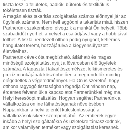
tiszta lesz, a felületek, padlók, bútorok és textíliák is
tökéletesen tiszták.
A magánlakás takarítás szolgáltatás számos előnnyel jár az
ügyfelek számára. Nem kell aggódni a takarítás miatt, hiszen
Partnerünk szakemberei elvégzik a munkát Ön helyett. Több
szabadidőt nyerhet, amelyet a családjával vagy a hobbijával
tölthet. A tiszta, rendezett otthon pedig nyugodt, kellemes
hangulatot teremt, hozzájárulva a kiegyensúlyozott
életvitelhez.
Partnerünk évek óta megbízható, átlátható és magas
minőségű szolgáltatást nyújt a fővárosban élő ügyfelek
számára. A tapasztalt takarítószemélyzet lelkiismeretes és
precíz munkájának köszönhetően a megrendelők mindig
elégedettek a végeredménnyel. Ha Ön is szeretné, hogy
otthona ragyogó tisztaságban fogadja Önt minden nap,
érdemes felvenniük a kapcsolatot Partnerünkkel még ma.
Helyi keresőoptimalizálás: Hogyan segíthet Partnerünk a
vállalkozása online láthatóságának növelésében
Napjainkban a helyi jelenlét kulcsfontosságú a
vállalkozások sikere szempontjából. Az emberek egyre
inkább a helyi szolgáltatókra és üzletekre támaszkodnak,
amikor valamilyen terméket vagy szolgáltatást keresnek.