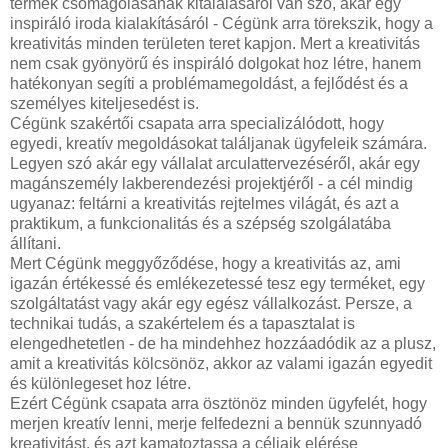
termék csomagolásának kitalálásáról van szó, akár egy
inspiráló iroda kialakításáról - Cégünk arra törekszik, hogy a
kreativitás minden területen teret kapjon. Mert a kreativitás
nem csak gyönyörű és inspiráló dolgokat hoz létre, hanem
hatékonyan segíti a problémamegoldást, a fejlődést és a
személyes kiteljesedést is.
Cégünk szakértői csapata arra specializálódott, hogy
egyedi, kreatív megoldásokat találjanak ügyfeleik számára.
Legyen szó akár egy vállalat arculattervezéséről, akár egy
magánszemély lakberendezési projektjéről - a cél mindig
ugyanaz: feltárni a kreativitás rejtelmes világát, és azt a
praktikum, a funkcionalitás és a szépség szolgálatába
állítani.
Mert Cégünk meggyőződése, hogy a kreativitás az, ami
igazán értékessé és emlékezetessé tesz egy terméket, egy
szolgáltatást vagy akár egy egész vállalkozást. Persze, a
technikai tudás, a szakértelem és a tapasztalat is
elengedhetetlen - de ha mindehhez hozzáadódik az a plusz,
amit a kreativitás kölcsönöz, akkor az valami igazán egyedit
és különlegeset hoz létre.
Ezért Cégünk csapata arra ösztönöz minden ügyfelét, hogy
merjen kreatív lenni, merje felfedezni a bennük szunnyadó
kreativitást, és azt kamatoztassa a céljaik elérése