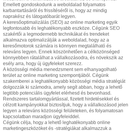
Emellett gondoskodunk a weboldalad folyamatos
karbantartásáról és frissítéséről is, hogy az mindig
naprakész és látogatóbarát legyen.
A keresőoptimalizálás (SEO) az online marketing egyik
legfontosabb és leghatékonyabb eszköze. Cégünk SEO
szakértői a legmodernebb technikákat és trendeket
alkalmazva optimalizálják a weboldalad, hogy az a
keresőmotorok számára is könnyen megtalálható és
releváns legyen. Ennek köszönhetően a célközönséged
könnyebben rátalálhat a vállalkozásodra, és növekszik az
esély arra, hogy új ügyfeleket szerezz.
A közösségi média menedzsment sem elhanyagolható
terület az online marketing szempontjából. Cégünk
szakemberei a leghatékonyabb közösségi média stratégiát
dolgozzák ki számodra, amely segít abban, hogy a lehető
legtöbb potenciális ügyfelet elérhesd és bevonhasd.
Rendszeres tartalomgyártással, fizetett hirdetésekkel és
célzott kampányokkal biztosítjuk, hogy a vállalkozásod jelen
legyen a releváns közösségi felületeken, és folyamatosan
kapcsolatban maradjon ügyfeleiddel.
Cégünk célja, hogy a lehető leghatékonyabb online
marketingeszközöket és -stratégiákat alkalmazzuk a