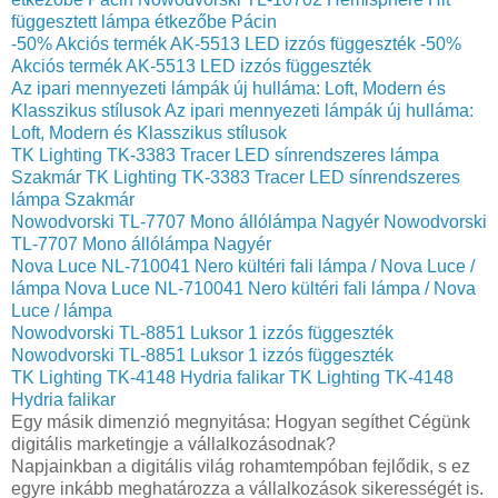
függesztett lámpa étkezőbe Pácin
-50% Akciós termék AK-5513 LED izzós függeszték
-50%
Akciós termék AK-5513 LED izzós függeszték
Az ipari mennyezeti lámpák új hulláma: Loft, Modern és
Klasszikus stílusok
Az ipari mennyezeti lámpák új hulláma:
Loft, Modern és Klasszikus stílusok
TK Lighting TK-3383 Tracer LED sínrendszeres lámpa
Szakmár
TK Lighting TK-3383 Tracer LED sínrendszeres
lámpa Szakmár
Nowodvorski TL-7707 Mono állólámpa Nagyér
Nowodvorski
TL-7707 Mono állólámpa Nagyér
Nova Luce NL-710041 Nero kültéri fali lámpa / Nova Luce /
lámpa
Nova Luce NL-710041 Nero kültéri fali lámpa / Nova
Luce / lámpa
Nowodvorski TL-8851 Luksor 1 izzós függeszték
Nowodvorski TL-8851 Luksor 1 izzós függeszték
TK Lighting TK-4148 Hydria falikar
TK Lighting TK-4148
Hydria falikar
Egy másik dimenzió megnyitása: Hogyan segíthet Cégünk
digitális marketingje a vállalkozásodnak?
Napjainkban a digitális világ rohamtempóban fejlődik, s ez
egyre inkább meghatározza a vállalkozások sikerességét is.