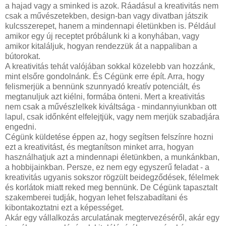
a hajad vagy a sminked is azok. Ráadásul a kreativitás nem
csak a művészetekben, design-ban vagy divatban játszik
kulcsszerepet, hanem a mindennapi életünkben is. Például
amikor egy új receptet próbálunk ki a konyhában, vagy
amikor kitaláljuk, hogyan rendezzük át a nappaliban a
bútorokat.
A kreativitás tehát valójában sokkal közelebb van hozzánk,
mint elsőre gondolnánk. És Cégünk erre épít. Arra, hogy
felismerjük a bennünk szunnyadó kreatív potenciált, és
megtanuljuk azt kiélni, formába önteni. Mert a kreativitás
nem csak a művészlelkek kiváltsága - mindannyiunkban ott
lapul, csak időnként elfelejtjük, vagy nem merjük szabadjára
engedni.
Cégünk küldetése éppen az, hogy segítsen felszínre hozni
ezt a kreativitást, és megtanítson minket arra, hogyan
használhatjuk azt a mindennapi életünkben, a munkánkban,
a hobbijainkban. Persze, ez nem egy egyszerű feladat - a
kreativitás ugyanis sokszor rögzült beidegződések, félelmek
és korlátok miatt reked meg bennünk. De Cégünk tapasztalt
szakemberei tudják, hogyan lehet felszabadítani és
kibontakoztatni ezt a képességet.
Akár egy vállalkozás arculatának megtervezéséről, akár egy