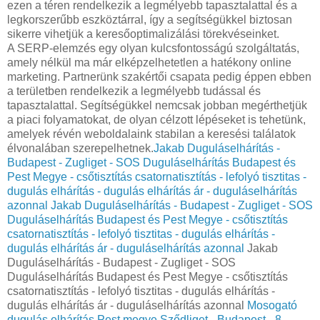
ezen a téren rendelkezik a legmélyebb tapasztalattal és a
legkorszerűbb eszköztárral, így a segítségükkel biztosan
sikerre vihetjük a keresőoptimalizálási törekvéseinket.
A SERP-elemzés egy olyan kulcsfontosságú szolgáltatás,
amely nélkül ma már elképzelhetetlen a hatékony online
marketing. Partnerünk szakértői csapata pedig éppen ebben
a területben rendelkezik a legmélyebb tudással és
tapasztalattal. Segítségükkel nemcsak jobban megérthetjük
a piaci folyamatokat, de olyan célzott lépéseket is tehetünk,
amelyek révén weboldalaink stabilan a keresési találatok
élvonalában szerepelhetnek.
Jakab Duguláselhárítás -
Budapest - Zugliget - SOS Duguláselhárítás Budapest és
Pest Megye - csőtisztítás csatornatisztítás - lefolyó tisztitas -
dugulás elhárítás - dugulás elhárítás ár - duguláselhárítás
azonnal
Jakab Duguláselhárítás - Budapest - Zugliget - SOS
Duguláselhárítás Budapest és Pest Megye - csőtisztítás
csatornatisztítás - lefolyó tisztitas - dugulás elhárítás -
dugulás elhárítás ár - duguláselhárítás azonnal
Jakab
Duguláselhárítás - Budapest - Zugliget - SOS
Duguláselhárítás Budapest és Pest Megye - csőtisztítás
csatornatisztítás - lefolyó tisztitas - dugulás elhárítás -
dugulás elhárítás ár - duguláselhárítás azonnal
Mosogató
dugulás elhárítás Pest megye Sződliget - Budapest - 8.