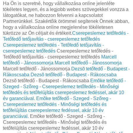
Ha Ön is szeretné, hogy vállalkozása online jelenléte
tökéletes legyen, és a legjobb webes szövegekkel vonzza a
látogatókat, ne habozzon felvenni a kapcsolatot
Partnerünkkel. Szakértőik örömmel segítenek Önnek abban,
hogy a vállalkozása online megjelenése tökéletesen
tükrözze az Ön céljait és értékeit.
‎Cserepeslemez tetőfedés -
Tetőfedő tetőjavítás - cserepeslemez tetőfedés
‎Cserepeslemez tetőfedés - Tetőfedő tetőjavítás -
cserepeslemez tetőfedés
‎Cserepeslemez tetőfedés -
Tetőfedő tetőjavítás - cserepeslemez tetőfedés
Marcell
tetőfedő - Jánossomorja
Marcell tetőfedő - Jánossomorja
Marcell tetőfedő - Jánossomorja
Dezsõ tetőfedő - Budapest -
Rákoscsaba
Dezsõ tetőfedő - Budapest - Rákoscsaba
Dezsõ tetőfedő - Budapest - Rákoscsaba
Emõke tetőfedő -
Szeged - Szőreg - Cserepeslemez tetőfedés - Minőségi
tetőfedés és tetőfelújítás cserepeslemez fedéssel, akár 10
év garanciával.
Emõke tetőfedő - Szeged - Szőreg -
Cserepeslemez tetőfedés - Minőségi tetőfedés és
tetőfelújítás cserepeslemez fedéssel, akár 10 év
garanciával.
Emõke tetőfedő - Szeged - Szőreg -
Cserepeslemez tetőfedés - Minőségi tetőfedés és
tetőfelújítás cserepeslemez fedéssel, akár 10 év