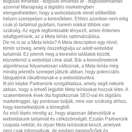
dugulás elhárítás - dugulás elhárítás ár - duguláselhárítás
azonnal Manapság a digitális marketingben
elengedhetetlen, hogy a weboldalunk minél előkelőbb
helyen szerepeljen a keresőkben. Ehhez azonban nem elég
csak jó tartalmat gyártani, hanem sokkal többre van
szükség. Az egyik legfontosabb tényező, amire érdemes
odafigyelnünk, az a Meta leírás optimalizálása.
De mi is az a Meta leírás? A Meta description egy rövid,
tömör szöveg, amely összefoglalja az adott weboldal
tartalmát. Ez jelenik meg a keresési találatok között,
közvetlenül a weboldal címe alatt. Bár a keresőmotorok
algoritmusai folyamatosan változnak, a Meta leírás még
mindig jelentős szerepet játszik abban, hogy potenciális
látogatóink rákattintanak-e a weboldalunkra.
Itt jön képbe Partnerünk szolgáltatása, amely segít nekünk
abban, hogy a lehető legjobb Meta leírásokat hozzuk létre. A
szakembereik évek óta foglalkoznak SEO-val és digitális
marketinggel, így pontosan tudják, mire van szükség ahhoz,
hogy kiemelkedjünk a tömegből.
Az első lépés mindig az, hogy alaposan átbeszéljük a
weboldalunk tartalmát és célközönségét. Ezután Partnerünk
csapata nekilát, és olyan Meta leírásokat készít, amelyek
nem csak informatívak, de egyben meggyőzőek és