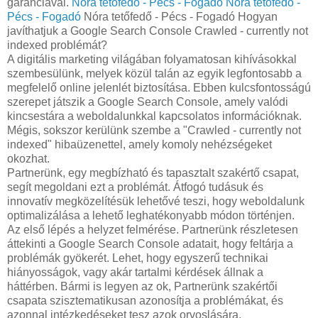
garanciával.
Nóra tetőfedő - Pécs - Fogadó
Nóra tetőfedő -
Pécs - Fogadó
Nóra tetőfedő - Pécs - Fogadó Hogyan
javíthatjuk a Google Search Console Crawled - currently not
indexed problémát?
A digitális marketing világában folyamatosan kihívásokkal
szembesülünk, melyek közül talán az egyik legfontosabb a
megfelelő online jelenlét biztosítása. Ebben kulcsfontosságú
szerepet játszik a Google Search Console, amely valódi
kincsestára a weboldalunkkal kapcsolatos információknak.
Mégis, sokszor kerülünk szembe a "Crawled - currently not
indexed" hibaüzenettel, amely komoly nehézségeket
okozhat.
Partnerünk, egy megbízható és tapasztalt szakértő csapat,
segít megoldani ezt a problémát. Átfogó tudásuk és
innovatív megközelítésük lehetővé teszi, hogy weboldalunk
optimalizálása a lehető leghatékonyabb módon történjen.
Az első lépés a helyzet felmérése. Partnerünk részletesen
áttekinti a Google Search Console adatait, hogy feltárja a
problémák gyökerét. Lehet, hogy egyszerű technikai
hiányosságok, vagy akár tartalmi kérdések állnak a
háttérben. Bármi is legyen az ok, Partnerünk szakértői
csapata szisztematikusan azonosítja a problémákat, és
azonnal intézkedéseket tesz azok orvoslására.