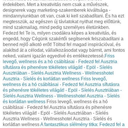
érdekében. Mert a kreativitás nem csak a művészek,
designerek vagy marketing-szakemberek kiváltsága -
mindannyiunkban ott van, csak ki kell szabadítani. És ha ezt
megtesszük, az egészen új távlatokat nyithat meg előttünk,
mind szakmailag, mind pedig személyes életünkben.
Fedezd fel Te is, milyen csodákra képes a kreativitás, és
engedd, hogy Cégünk szakértői segítsenek felszabadítani a
benned rejlő alkotó erőt! Töltsd fel magad inspirációval, és
alakítsd át a célodat, vállalkozásodat vagy bármit, ami fontos
neked, valami igazán egyedivé és emlékezetessé.
Friss
levegő, wellness és a hó csábításai - Fedezd fel Ausztria
sífutásra és pihenésre tökéletes világát! - Epöl - Síelés
Ausztriában - Síelés Ausztria Wellness - Wellnesshotel
Ausztria - Síelés és korlátlan wellness
Friss levegő,
wellness és a hó csábításai - Fedezd fel Ausztria sífutásra
és pihenésre tökéletes világát! - Epöl - Síelés Ausztriában -
Síelés Ausztria Wellness - Wellnesshotel Ausztria - Síelés
és korlátlan wellness
Friss levegő, wellness és a hó
csábításai - Fedezd fel Ausztria sífutásra és pihenésre
tökéletes világát! - Epöl - Síelés Ausztriában - Síelés
Ausztria Wellness - Wellnesshotel Ausztria - Síelés és
korlátlan wellness
A fantasztikus síélmény titka: Fedezd fel a