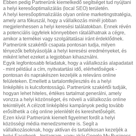
Ebben pedig Partnerünk kiemelkedő segítséget tud nyújtani
a helyi keresőoptimalizálás (local SEO) területén.
A helyi keresőoptimalizálás olyan online marketingstratégia,
amely arra fókuszál, hogy a vállalkozás minél jobban
megjelenhessen a helyi keresési találatokban. Ennek révén
a potenciális ügyfelek könnyebben rátalálhatnak a cégre,
amikor a termékei vagy szolgáltatásai iránt érdeklődnek.
Partnerünk szakértői csapata pontosan tudja, milyen
tényezők befolyásolják a helyi keresési eredményeket, és
miként lehet ezeket a legjobban kihasználni.
Egyik legfontosabb feladatuk, hogy a vállalkozás alapadatait
- mint például a cím, nyitvatartási idő, elérhetőségek -
pontosan és naprakészen kezeljék a releváns online
felületeken. Emellett a tartalomfejlesztés és a helyi
linképítés is kulcsfontosságú. Partnerünk szakértői tudják,
hogyan lehet hiteles, értékes tartalmat generálni, amely
vonzza a helyi közönséget, és növeli a vállalkozás online
tekintélyét. A célzott linképítési kampányok pedig tovább
erősíthetik a cég online jelenlétét és kereshetőségét.
Ezen kívül Partnerünk kiemelt figyelmet fordít a helyi
közösségi média menedzsmentre is. Segít a
vállalkozásoknak, hogy aktívan és tartalékosan kezeljék a
helyi Facebook-, Instagram- vagy akár Google My Business-