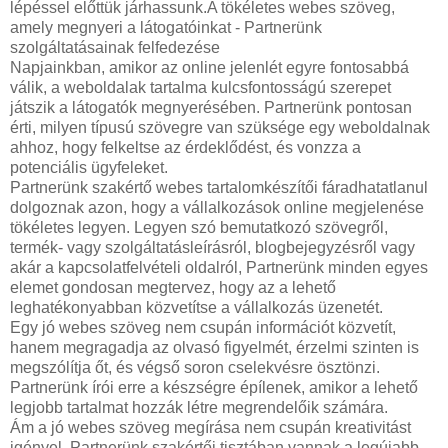
lépéssel előttük járhassunk.A tökéletes webes szöveg,
amely megnyeri a látogatóinkat - Partnerünk
szolgáltatásainak felfedezése
Napjainkban, amikor az online jelenlét egyre fontosabbá
válik, a weboldalak tartalma kulcsfontosságú szerepet
játszik a látogatók megnyerésében. Partnerünk pontosan
érti, milyen típusú szövegre van szüksége egy weboldalnak
ahhoz, hogy felkeltse az érdeklődést, és vonzza a
potenciális ügyfeleket.
Partnerünk szakértő webes tartalomkészítői fáradhatatlanul
dolgoznak azon, hogy a vállalkozások online megjelenése
tökéletes legyen. Legyen szó bemutatkozó szövegről,
termék- vagy szolgáltatásleírásról, blogbejegyzésről vagy
akár a kapcsolatfelvételi oldalról, Partnerünk minden egyes
elemet gondosan megtervez, hogy az a lehető
leghatékonyabban közvetítse a vállalkozás üzenetét.
Egy jó webes szöveg nem csupán információt közvetít,
hanem megragadja az olvasó figyelmét, érzelmi szinten is
megszólítja őt, és végső soron cselekvésre ösztönzi.
Partnerünk írói erre a készségre épílenek, amikor a lehető
legjobb tartalmat hozzák létre megrendelőik számára.
Ám a jó webes szöveg megírása nem csupán kreativitást
igényel. Partnerünk szakértői tisztában vannak a legújabb