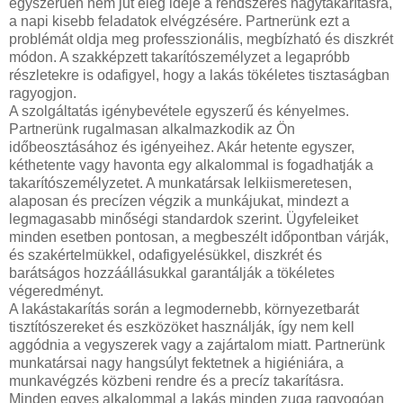
egyszerűen nem jut elég ideje a rendszeres nagytakarításra,
a napi kisebb feladatok elvégzésére. Partnerünk ezt a
problémát oldja meg professzionális, megbízható és diszkrét
módon. A szakképzett takarítószemélyzet a legapróbb
részletekre is odafigyel, hogy a lakás tökéletes tisztaságban
ragyogjon.
A szolgáltatás igénybevétele egyszerű és kényelmes.
Partnerünk rugalmasan alkalmazkodik az Ön
időbeosztásához és igényeihez. Akár hetente egyszer,
kéthetente vagy havonta egy alkalommal is fogadhatják a
takarítószemélyzetet. A munkatársak lelkiismeretesen,
alaposan és precízen végzik a munkájukat, mindezt a
legmagasabb minőségi standardok szerint. Ügyfeleiket
minden esetben pontosan, a megbeszélt időpontban várják,
és szakértelmükkel, odafigyelésükkel, diszkrét és
barátságos hozzáállásukkal garantálják a tökéletes
végeredményt.
A lakástakarítás során a legmodernebb, környezetbarát
tisztítószereket és eszközöket használják, így nem kell
aggódnia a vegyszerek vagy a zajártalom miatt. Partnerünk
munkatársai nagy hangsúlyt fektetnek a higiéniára, a
munkavégzés közbeni rendre és a precíz takarításra.
Minden egyes alkalommal a lakás minden zuga ragyogóan