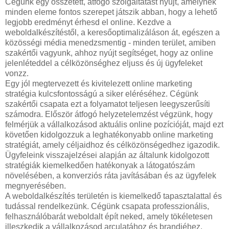
Cégünk egy összetett, átfogó szolgáltatást nyújt, amelynek
minden eleme fontos szerepet játszik abban, hogy a lehető
legjobb eredményt érhesd el online. Kezdve a
weboldalkészítéstől, a keresőoptimalizáláson át, egészen a
közösségi média menedzsmentig - minden terület, amiben
szakértői vagyunk, ahhoz nyújt segítséget, hogy az online
jelenléteddel a célközönséghez eljuss és új ügyfeleket
vonzz.
Egy jól megtervezett és kivitelezett online marketing
stratégia kulcsfontosságú a siker eléréséhez. Cégünk
szakértői csapata ezt a folyamatot teljesen leegyszerűsíti
számodra. Először átfogó helyzetelemzést végzünk, hogy
felmérjük a vállalkozásod aktuális online pozícióját, majd ezt
követően kidolgozzuk a leghatékonyabb online marketing
stratégiát, amely céljaidhoz és célközönségedhez igazodik.
Ügyfeleink visszajelzései alapján az általunk kidolgozott
stratégiák kiemelkedően hatékonyak a látogatószám
növelésében, a konverziós ráta javításában és az ügyfelek
megnyerésében.
A weboldalkészítés területén is kiemelkedő tapasztalattal és
tudással rendelkezünk. Cégünk csapata professzionális,
felhasználóbarát weboldalt épít neked, amely tökéletesen
illeszkedik a vállalkozásod arculatához és brandjéhez.