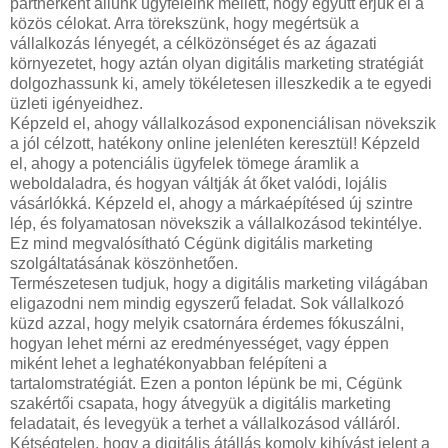
partnerként állunk ügyfeleink mellett, hogy együtt érjük el a
közös célokat. Arra törekszünk, hogy megértsük a
vállalkozás lényegét, a célközönséget és az ágazati
környezetet, hogy aztán olyan digitális marketing stratégiát
dolgozhassunk ki, amely tökéletesen illeszkedik a te egyedi
üzleti igényeidhez.
Képzeld el, ahogy vállalkozásod exponenciálisan növekszik
a jól célzott, hatékony online jelenléten keresztül! Képzeld
el, ahogy a potenciális ügyfelek tömege áramlik a
weboldaladra, és hogyan váltják át őket valódi, lojális
vásárlókká. Képzeld el, ahogy a márkaépítésed új szintre
lép, és folyamatosan növekszik a vállalkozásod tekintélye.
Ez mind megvalósítható Cégünk digitális marketing
szolgáltatásának köszönhetően.
Természetesen tudjuk, hogy a digitális marketing világában
eligazodni nem mindig egyszerű feladat. Sok vállalkozó
küzd azzal, hogy melyik csatornára érdemes fókuszálni,
hogyan lehet mérni az eredményességet, vagy éppen
miként lehet a leghatékonyabban felépíteni a
tartalomstratégiát. Ezen a ponton lépünk be mi, Cégünk
szakértői csapata, hogy átvegyük a digitális marketing
feladatait, és levegyük a terhet a vállalkozásod válláról.
Kétségtelen, hogy a digitális átállás komoly kihívást jelent a