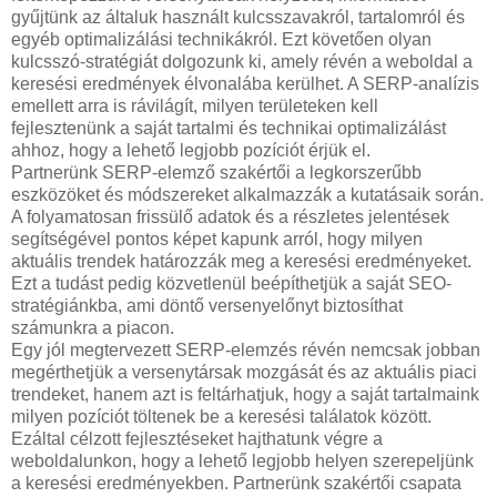
gyűjtünk az általuk használt kulcsszavakról, tartalomról és
egyéb optimalizálási technikákról. Ezt követően olyan
kulcsszó-stratégiát dolgozunk ki, amely révén a weboldal a
keresési eredmények élvonalába kerülhet. A SERP-analízis
emellett arra is rávilágít, milyen területeken kell
fejlesztenünk a saját tartalmi és technikai optimalizálást
ahhoz, hogy a lehető legjobb pozíciót érjük el.
Partnerünk SERP-elemző szakértői a legkorszerűbb
eszközöket és módszereket alkalmazzák a kutatásaik során.
A folyamatosan frissülő adatok és a részletes jelentések
segítségével pontos képet kapunk arról, hogy milyen
aktuális trendek határozzák meg a keresési eredményeket.
Ezt a tudást pedig közvetlenül beépíthetjük a saját SEO-
stratégiánkba, ami döntő versenyelőnyt biztosíthat
számunkra a piacon.
Egy jól megtervezett SERP-elemzés révén nemcsak jobban
megérthetjük a versenytársak mozgását és az aktuális piaci
trendeket, hanem azt is feltárhatjuk, hogy a saját tartalmaink
milyen pozíciót töltenek be a keresési találatok között.
Ezáltal célzott fejlesztéseket hajthatunk végre a
weboldalunkon, hogy a lehető legjobb helyen szerepeljünk
a keresési eredményekben. Partnerünk szakértői csapata