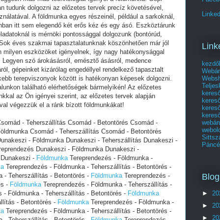
an tudunk dolgozni az előzetes tervek precíz követésével,
Linked
nálatával. A földmunka egyes részeinél, például a sarkoknál,
nban itt sem elegendő két erős kéz és egy ásó. Eszköztárunk
eladatoknál is mérnöki pontossággal dolgozunk (bontórúd,
 Sok éves szakmai tapasztalatunknak köszönhetően már jól
Link
an milyen eszközöket igényelnek, így nagy hatékonysággal
. Legyen szó árokásásról, emésztő ásásról, medence
kezdő
ról, gépeinket kizárólag engedéllyel rendelkező tapasztalt
Webár
Websho
kebb terepviszonyok között is hatékonyan képesek dolgozni.
Telje
lunkon található elérhetőségek bármelyikén! Az előzetes
keres
kkal az Ön igényei szerint, az előzetes tervek alapján
keres
val végezzük el a ránk bízott földmunkákat!
kereső
kereső
webár
somád - Teherszállítás Csomád - Betontörés Csomád -
webol
öldmunka Csomád - Teherszállítás Csomád - Betontörés
Sittsz
nakeszi - Földmunka Dunakeszi - Teherszállítás Dunakeszi -
Páncél
eprendezés Dunakeszi - Földmunka Dunakeszi -
s Dunakeszi -
Földmunka
Tereprendezés - Földmunka -
ka
Tereprendezés - Földmunka - Teherszállítás - Betontörés -
Blog
- Teherszállítás - Betontörés -
Földmunka
Tereprendezés -
és -
Földmunka
Tereprendezés - Földmunka - Teherszállítás -
- Földmunka - Teherszállítás - Betontörés -
Földmunka
►
20
lítás - Betontörés -
Földmunka
Tereprendezés - Földmunka -
►
20
ka
Tereprendezés - Földmunka - Teherszállítás - Betontörés -
►
20
- Teherszállítás - Betontörés -
Földmunka
Tereprendezés -