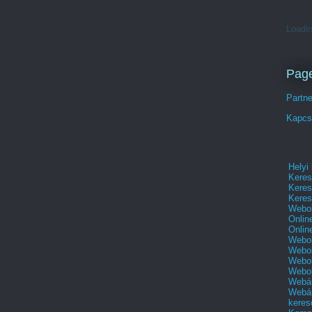
Loadin
Pag
Partn
Kapcs
Helyi
Keres
Keres
Keres
Webol
Onlin
Onlin
Webol
Webol
Webol
Webo
Webár
Webár
keres