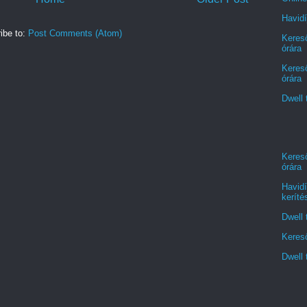
Havidí
ibe to:
Post Comments (Atom)
Kereső
órára
Kereső
órára
Dwell 
Kereső
órára
Havidí
keríté
Dwell 
Kereső
Dwell 