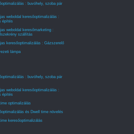
optimalizálás : buvóhely, szoba pár
jas weboldal keresőoptimalizálás :
s építés
jas weboldal keresőmarketing :
szekrény szállítás
jas keresőoptimalizálás : Gázszerelő
ezeti lámpa
optimalizálás : buvóhely, szoba pár
jas weboldal keresőoptimalizálás :
s építés
time optimalizálás
optimalizálás és Dwell time növelés
time keresőoptimalizálás