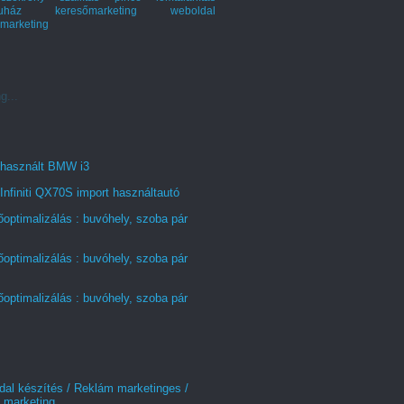
ruház keresőmarketing
weboldal
marketing
g...
 használt BMW i3
Infiniti QX70S import használtautó
optimalizálás : buvóhely, szoba pár
optimalizálás : buvóhely, szoba pár
optimalizálás : buvóhely, szoba pár
al készítés / Reklám marketinges /
 marketing