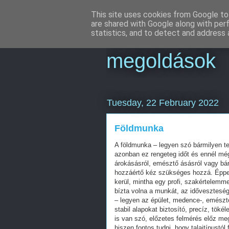
This site uses cookies from Google to 
are shared with Google along with per
Online market
statistics, and to detect and address 
megoldások
Tuesday, 22 February 2022
Földmunka
A földmunka – legyen szó bármilyen te
azonban ez rengeteg időt és ennél még
árokásásról, emésztő ásásról vagy bár
hozzáértő kéz szükséges hozzá. Éppen
kerül, mintha egy profi, szakértelemm
bízta volna a munkát, az idővesztesé
– legyen az épület, medence-, emésztő
stabil alapokat biztosító, precíz, tök
is van szó, előzetes felmérés előz meg
hiszen fontos tudni, hogy talajtípustó