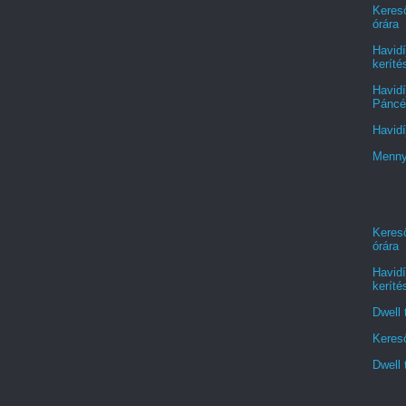
Kereső
órára
Havidí
keríté
Havidí
Páncél
Havidí
Menny
Kereső
órára
Havidí
keríté
Dwell 
Kereső
Dwell 