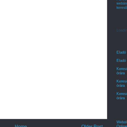
webá
kereső
Loadin
Eladó
Eladó 
Kereső
órára
Kereső
órára
Kereső
órára
Webold
Home
Older Post
Online