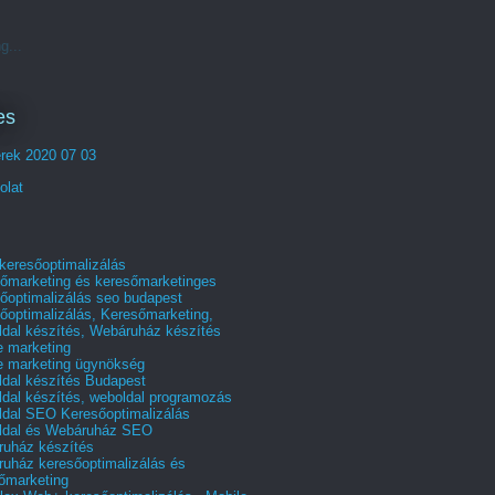
g...
es
erek 2020 07 03
olat
 keresőoptimalizálás
őmarketing és keresőmarketinges
őoptimalizálás seo budapest
őoptimalizálás, Keresőmarketing,
dal készítés, Webáruház készítés
e marketing
e marketing ügynökség
dal készítés Budapest
dal készítés, weboldal programozás
dal SEO Keresőoptimalizálás
ldal és Webáruház SEO
uház készítés
uház keresőoptimalizálás és
őmarketing