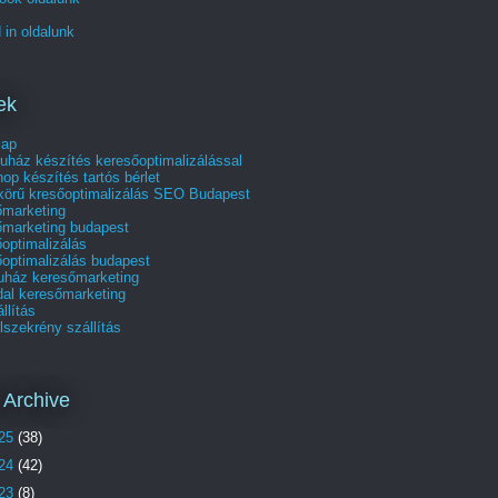
 in oldalunk
ek
lap
uház készítés keresőoptimalizálással
p készítés tartós bérlet
skörű kresőoptimalizálás SEO Budapest
őmarketing
őmarketing budapest
optimalizálás
optimalizálás budapest
uház keresőmarketing
dal keresőmarketing
állítás
szekrény szállítás
 Archive
25
(38)
24
(42)
23
(8)