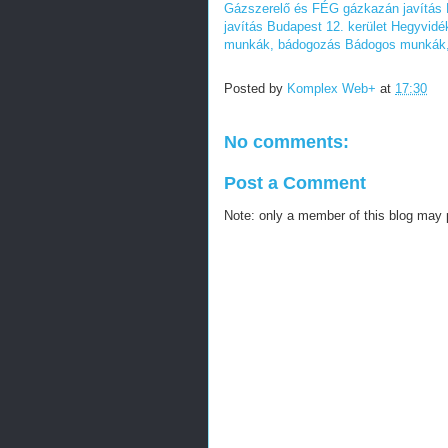
Gázszerelő és FÉG gázkazán javítás 
javítás Budapest 12. kerület Hegyvidé
munkák, bádogozás
Bádogos munkák
Posted by
Komplex Web+
at
17:30
No comments:
Post a Comment
Note: only a member of this blog may