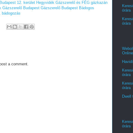
Budapest 12. kerület Hegyvidék
Gázszerelő és FÉG gázkazán
Kereső
k
Gázszerelő Budapest
Gázszerelő Budapest
Bádogos
órára
, bádogozás
Kereső
órára
Webold
Online
Havidí
 post a comment.
Kereső
órára
Kereső
órára
Dwell 
Kereső
órára