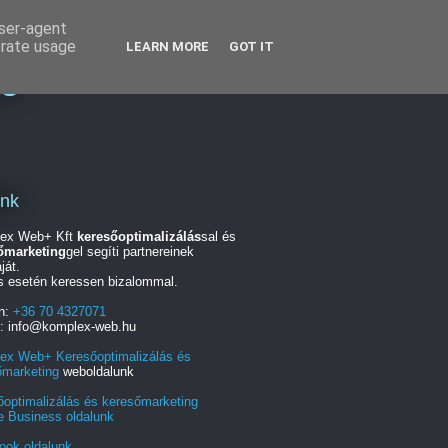
user-agent
erate usage
LEARN MORE
GOT IT
ng
unk
ex Web+ Kft
keresőoptimalizálás
sal és
őmarketing
gel segíti partnereinek
ját.
s esetén keressen bizalommal.
on:
+36 70 4327071
l: info@komplex-web.hu
ex Web+ Keresőoptimalizálás és
őmarketing
weboldalunk
őoptimalizálás és keresőmarketing
e Business oldalunk
ook oldalunk