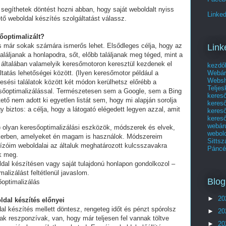
segíthetek döntést hozni abban, hogy saját weboldalt nyiss
Linked
tő weboldal készítés szolgáltatást válassz.
sőoptimalizált?
és már sokak számára ismerős lehet. Elsődleges célja, hogy az
Link
láljanak a honlapodra, sőt, előbb találjanak meg téged, mint a
 általában valamelyik keresőmotoron keresztül kezdenek el
kezdő
Webár
tatás lehetőségei között. (Ilyen keresőmotor például a
Websho
esési találatok között két módon kerülhetsz előrébb a
Telje
eresőoptimalizálással. Természetesen sem a Google, sem a Bing
keres
ő nem adott ki egyetlen listát sem, hogy mi alapján sorolja
keres
y biztos: a célja, hogy a látogató elégedett legyen azzal, amit
kereső
kereső
webár
olyan keresőoptimalizálási eszközök, módszerek és elvek,
webol
ikerben, amelyeket én magam is használok. Módszereim
Sittsz
ízóim weboldalai az általuk meghatározott kulcsszavakra
Páncél
ek meg.
ldal készítésen vagy saját tulajdonú honlapon gondolkozol –
alizálást feltétlenül javaslom.
Blog
őoptimalizálás
►
20
ldal készítés előnyei
al készítés mellett döntesz, rengeteg időt és pénzt spórolsz
►
20
ak reszponzívak, van, hogy már teljesen fel vannak töltve
►
20