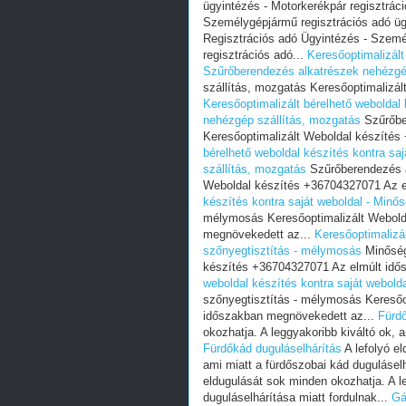
ügyintézés - Motorkerékpár regisztráci
Személygépjármű regisztrációs adó ügy
Regisztrációs adó Ügyintézés - Szemé
regisztrációs adó...
Keresőoptimalizált
Szűrőberendezés alkatrészek nehézgé
szállítás, mozgatás Keresőoptimalizá
Keresőoptimalizált bérelhető weboldal
nehézgép szállítás, mozgatás
Szűrőbe
Keresőoptimalizált Weboldal készítés
bérelhető weboldal készítés kontra sa
szállítás, mozgatás
Szűrőberendezés a
Weboldal készítés +36704327071 Az e
készítés kontra saját weboldal - Minő
mélymosás Keresőoptimalizált Webold
megnövekedett az...
Keresőoptimalizál
szőnyegtisztítás - mélymosás
Minőség
készítés +36704327071 Az elmúlt idő
weboldal készítés kontra saját webold
szőnyegtisztítás - mélymosás Keresőo
időszakban megnövekedett az...
Fürdő
okozhatja. A leggyakoribb kiváltó ok, a
Fürdőkád duguláselhárítás
A lefolyó el
ami miatt a fürdőszobai kád duguláselh
eldugulását sok minden okozhatja. A le
duguláselhárítása miatt fordulnak...
Gá