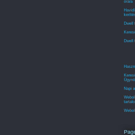
órára
Havidí
keríté
Dwell 
Kereső
Dwell 
Haszn
Keres
Ügynö
Napi a
Webold
tartal
Webol
Pag