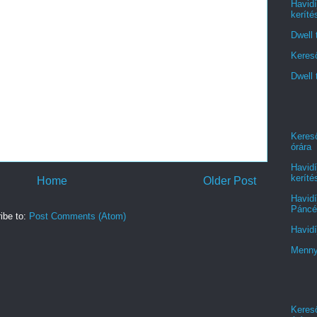
Havidí
keríté
Dwell 
Kereső
Dwell 
Kereső
órára
Havidí
keríté
Home
Older Post
Havidí
Páncél
ibe to:
Post Comments (Atom)
Havidí
Menny
Kereső