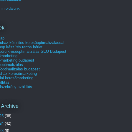
 in oldalunk
ek
lap
uház készítés keresőoptimalizálással
p készítés tartós bérlet
skörű kresőoptimalizálás SEO Budapest
őmarketing
őmarketing budapest
optimalizálás
optimalizálás budapest
uház keresőmarketing
dal keresőmarketing
állítás
szekrény szállítás
 Archive
25
(38)
24
(42)
23
(8)