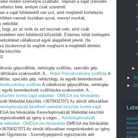
telen módon személyre szabható. Teljesen a saját ízlésedre
tethetsz bele, amilyet csak szeretnél.
an a saját felületedről van szó, amit megfelelő kivitelezés
 többen vannak tisztában azzal, mennyi munkát,
s weboldal.
i, hogy „ez az övék és azt tesznek vele, amit csak
setében nem feltétlenül kifizetődő. Érdemes tehát mérlegelni
eboldalad vállalkozod egyik alappillérét jelenti. Ha
ess bizalommal és segítek meghozni a megfelelő döntést.
dal készítés
83
alkozás gépszállítás, nehézgép szállítás, speciális gép,
►
llítására szakosodott. A...
Robúr Páncélszekrény szállítás
A
►
20
állítás, speciális gép, nehéztárgy, és egyéb berendezések
ncélszekrény szállítás
A vállalkozás gépszállítás, nehézgép
►
20
és egyéb berendezések szállítására szakosodott. A...
 készítés kontra saját weboldal - OMEGA óra felvásárlás
izált Weboldal készítés +36704327071 Az elmúlt időszakban
resőoptimalizált bérelhető weboldal készítés kontra saját
Labe
GA óra felvásárlás Keresőoptimalizált Weboldal készítés
egnövekedett az igény a céges...
Keresőoptimalizált
kereső
ját weboldal - OMEGA óra felvásárlás
OMEGA óra felvásárlás
kereső
kony
s +36704327071 Az elmúlt időszakban megnövekedett az igény
konyh
adó Ügyintézés - Személygépjármű regisztrációs adó
Páncél