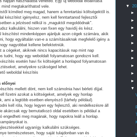
 napján használatba veheted. Egy új weboldal előállítása
▼
20
t mind megtakaríthatod vele.
stől kíméled meg magad, hanem a fenntartási költségektől is.
►
al készítést igényelsz, nem kell fenntartanod fejlesztői
►
setben a jelzésed nélkül is „maguktól megoldódnak".
►
dsz kalkulálni, hiszen van fixen egy havidíj és kész.
al készítést mindenképpen ajánljuk azon cégek számára, akik
►
lni, hogy egyáltalán van-e a számításaiknak megfelelő igény a
►
 hogy nagyobbat kellene befektetniük.
t a cégeket, akiknek nincs kapacitásuk nap mint nap
►
tos tudni, hogy egy weboldalt folyamatosan gondozni kell.
►
készítés esetén havi fix költségért a honlapod folyamatosan
►
esztéseket, amelyekre szükséged lehet.
ető weboldal készítés
►
►
 előnyei
▼
észítés mellett dönt, nem kell számolnia havi bérleti díjjal.
ell fizetni azokat a költségeket, amelyek egy honlap
, ami a legtöbb esetben elenyésző (tárhely például).
i kell róla, hogy legyen egy fejlesztő, aki rendelkezésre áll
e akárcsak egy bemutatkozó oldal esetében is például a
ó engedheti meg magának, hogy napokra leáll a honlap.
 kampányokat is.
fejlesztésekkel ugyanígy kalkulálni szükséges.
lőnye természetesen, hogy saját tulajdonban van és