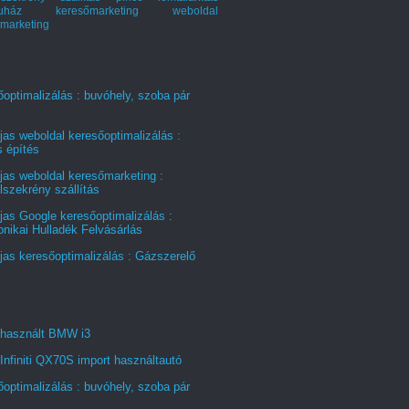
ruház keresőmarketing
weboldal
marketing
optimalizálás : buvóhely, szoba pár
jas weboldal keresőoptimalizálás :
s építés
jas weboldal keresőmarketing :
szekrény szállítás
jas Google keresőoptimalizálás :
onikai Hulladék Felvásárlás
jas keresőoptimalizálás : Gázszerelő
 használt BMW i3
Infiniti QX70S import használtautó
optimalizálás : buvóhely, szoba pár