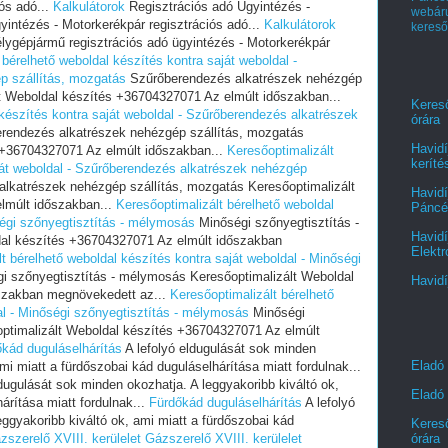
ós adó...
Kalkulátorok
Regisztrációs adó Ügyintézés -
webá
intézés - Motorkerékpár regisztrációs adó...
Kalkulátorok
kereső
lygépjármű regisztrációs adó ügyintézés - Motorkerékpár
 bérelhető weboldal készítés kontra saját weboldal -
p szállítás, mozgatás
Szűrőberendezés alkatrészek nehézgép
lt Weboldal készítés +36704327071 Az elmúlt időszakban...
Kereső
 készítés kontra saját weboldal - Szűrőberendezés alkatrészek
órára
rendezés alkatrészek nehézgép szállítás, mozgatás
Havidí
 +36704327071 Az elmúlt időszakban...
Keresőoptimalizált
keríté
ját weboldal - Szűrőberendezés alkatrészek nehézgép
lkatrészek nehézgép szállítás, mozgatás Keresőoptimalizált
Havidí
lmúlt időszakban...
Keresőoptimalizált bérelhető weboldal
Páncél
ségi szőnyegtisztítás - mélymosás
Minőségi szőnyegtisztítás -
Havidí
al készítés +36704327071 Az elmúlt időszakban
Elektr
t bérelhető weboldal készítés kontra saját weboldal - Minőségi
i szőnyegtisztítás - mélymosás Keresőoptimalizált Weboldal
Havidí
szakban megnövekedett az...
Keresőoptimalizált bérelhető
al - Minőségi szőnyegtisztítás - mélymosás
Minőségi
ptimalizált Weboldal készítés +36704327071 Az elmúlt
kád duguláselhárítás
A lefolyó eldugulását sok minden
Eladó
mi miatt a fürdőszobai kád duguláselhárítása miatt fordulnak...
dugulását sok minden okozhatja. A leggyakoribb kiváltó ok,
Eladó 
árítása miatt fordulnak...
Fürdőkád duguláselhárítás
A lefolyó
ggyakoribb kiváltó ok, ami miatt a fürdőszobai kád
Kereső
zszerelő XVIII. kerülelet
Gázszerelő XVIII. kerülelet
órára