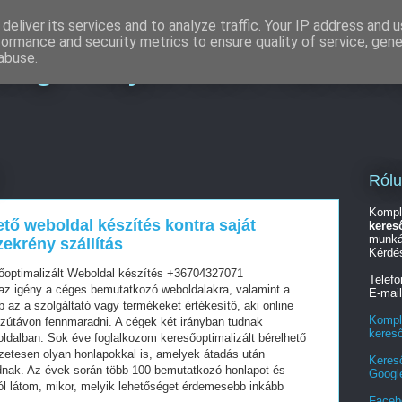
deliver its services and to analyze traffic. Your IP address and 
formance and security metrics to ensure quality of service, gen
ing - Teljes körű marketi
abuse.
Ról
Kompl
ető weboldal készítés kontra saját
keres
munká
ekrény szállítás
Kérdé
őoptimalizált Weboldal készítés +36704327071
Telef
z igény a céges bemutatkozó weboldalakra, valamint a
E-mai
az a szolgáltató vagy termékeket értékesítő, aki online
Kompl
szútávon fennmaradni. A cégek két irányban tudnak
keres
oldalban. Sok éve foglalkozom keresőoptimalizált bérelhető
zetesen olyan honlapokkal is, amelyek átadás után
Keres
dnak. Az évek során több 100 bemutatkozó honlapot és
Googl
ól látom, mikor, melyik lehetőséget érdemesebb inkább
Faceb