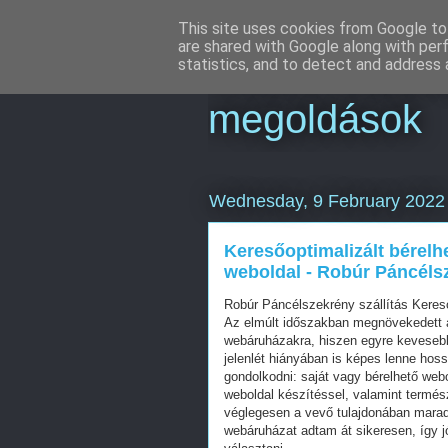
This site uses cookies from Google to 
are shared with Google along with per
Online market
statistics, and to detect and address 
megoldások
Wednesday, 9 February 2022
Keresőoptimalizált bérelh
weboldal - Robúr Páncélsz
Robúr Páncélszekrény szállítás Keres
Az elmúlt időszakban megnövekedett a
webáruházakra, hiszen egyre kevesebb 
jelenlét hiányában is képes lenne hos
gondolkodni: saját vagy bérelhető web
weboldal készítéssel, valamint termés
véglegesen a vevő tulajdonában mara
webáruházat adtam át sikeresen, így j