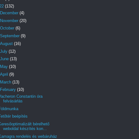
22
(132)
December
(4)
November
(20)
October
(6)
September
(9)
August
(16)
July
(12)
June
(13)
May
(10)
April
(9)
March
(13)
February
(10)
Vacheron Constantin óra
felvásárlás
Földmunka
Tetőtér beépítés
Keresőoptimalizált bérelhető
weboldal készítés kon...
Kamagra rendelés és webáruház