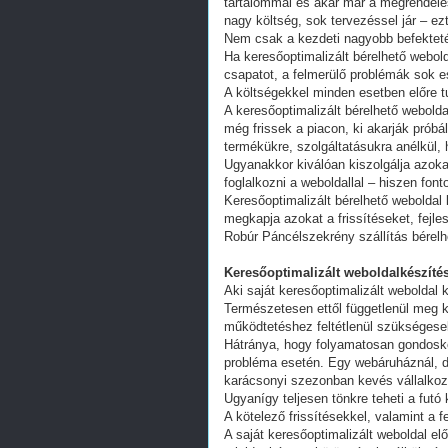
tartalommal és akár már a megrendelés
nagy költség, sok tervezéssel jár – ez
Nem csak a kezdeti nagyobb befekteté
Ha keresőoptimalizált bérelhető webold
csapatot, a felmerülő problémák sok e
A költségekkel minden esetben előre tu
A keresőoptimalizált bérelhető webold
még frissek a piacon, ki akarják próbá
termékükre, szolgáltatásukra anélkül,
Ugyanakkor kiválóan kiszolgálja azoka
foglalkozni a weboldallal – hiszen fon
Keresőoptimalizált bérelhető weboldal 
megkapja azokat a frissítéseket, fejl
Robúr Páncélszekrény szállítás bérelh
Keresőoptimalizált weboldalkészítés
Aki saját keresőoptimalizált weboldal k
Természetesen ettől függetlenül meg k
működtetéshez feltétlenül szükségesek
Hátránya, hogy folyamatosan gondoskodn
probléma esetén. Egy webáruháznál, d
karácsonyi szezonban kevés vállalkoz
Ugyanígy teljesen tönkre teheti a futó
A kötelező frissítésekkel, valamint a 
A saját keresőoptimalizált weboldal e