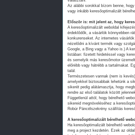
választani.
Az alábbi sorokkal bízom benne, hogy 
vagy inkább keresőoptimalizált bérelhe
Először is: mit jelent az, hogy kere
A keresőoptimalizált weboldal kifejez
érdeklődők, a vásárlók könnyebben ráta
konkurenseket. Az internetes vásárlók
nézelődni a kívánt termék vagy szolgál
Google, a Bing vagy a Yahoo is.) A ker
listában: fizetett hirdetéssel vagy k
és semelyik más keresőmotor üzemeltet
előrébb vagy hátrébb a tartalmakat. Eg
talál.
Természetesen vannak (nem is kevés) 
amelyekkel biztosabbak lehetünk a s
sikerét pedig alátámasztja, hogy megb
rendre az első találatok között jelenn
Függetlenül attól, hogy bérelhető webo
sikereid megnöveléséhez a keresőoptim
Robúr Páncélszekrény szállítás keres
A keresőoptimalizált bérelhető webo
Ha keresőoptimalizált bérelhető webold
meg a project kezdetén. Ezek az oldal