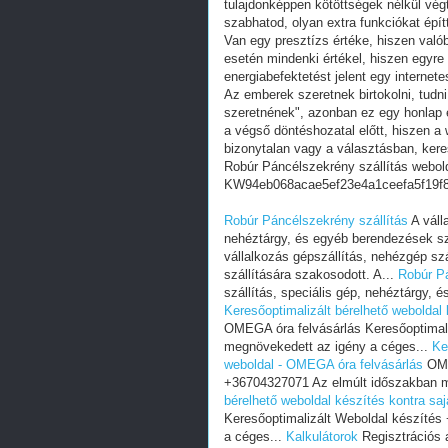
tulajdonképpen kötöttségek nélkül vég
szabhatod, olyan extra funkciókat épít
Van egy presztízs értéke, hiszen valób
esetén mindenki értékel, hiszen egyre
energiabefektetést jelent egy internete
Az emberek szeretnek birtokolni, tudn
szeretnének", azonban ez egy honlap e
a végső döntéshozatal előtt, hiszen a w
bizonytalan vagy a választásban, ker
Robúr Páncélszekrény szállítás webol
KW94eb068acae5ef23e4a1ceefa5f19f
Robúr Páncélszekrény szállítás
A váll
nehéztárgy, és egyéb berendezések szá
vállalkozás gépszállítás, nehézgép sz
szállítására szakosodott. A...
Robúr Pá
szállítás, speciális gép, nehéztárgy, 
Keresőoptimalizált bérelhető weboldal
OMEGA óra felvásárlás Keresőoptimal
megnövekedett az igény a céges...
Ke
weboldal - OMEGA óra felvásárlás
OME
+36704327071 Az elmúlt időszakban m
bérelhető weboldal készítés kontra sa
Keresőoptimalizált Weboldal készíté
a céges...
Kalkulátorok
Regisztrációs 