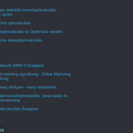
jas weboldal keresőoptimalizálás :
s építés
time optimalizálás
optimalizálás és Dwell time növelés
time keresőoptimalizálás
áltautó BMW i3 Budapest
őmarketing ügynökség - Online Marketing
kség
rany árfolyam - arany felvásárlás
al keresőoptimalizálás, tanácsadás és
ommarketing
dal készítés Budapest
es