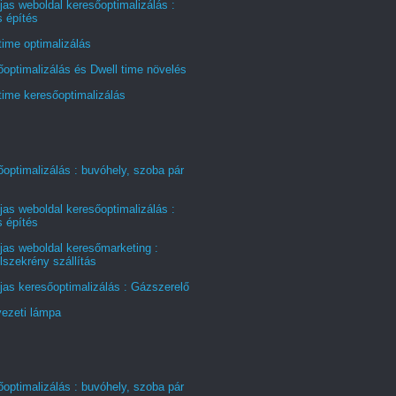
jas weboldal keresőoptimalizálás :
s építés
time optimalizálás
optimalizálás és Dwell time növelés
time keresőoptimalizálás
optimalizálás : buvóhely, szoba pár
jas weboldal keresőoptimalizálás :
s építés
jas weboldal keresőmarketing :
szekrény szállítás
jas keresőoptimalizálás : Gázszerelő
ezeti lámpa
optimalizálás : buvóhely, szoba pár