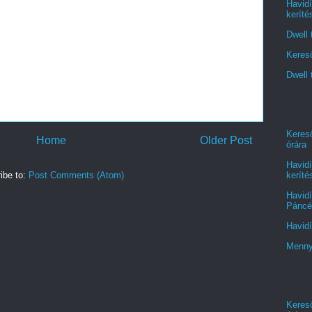
Havidí
keríté
Dwell 
Kereső
Dwell 
Kereső
Home
Older Post
órára
Havidí
keríté
ibe to:
Post Comments (Atom)
Havidí
Páncél
Havidí
Menny
Kereső