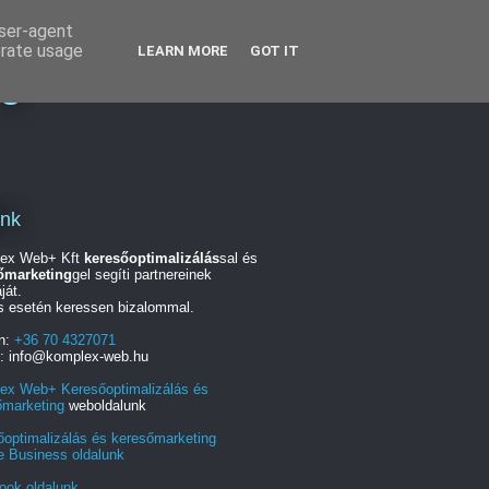
user-agent
erate usage
LEARN MORE
GOT IT
ng
unk
ex Web+ Kft
keresőoptimalizálás
sal és
őmarketing
gel segíti partnereinek
ját.
s esetén keressen bizalommal.
on:
+36 70 4327071
l: info@komplex-web.hu
ex Web+ Keresőoptimalizálás és
őmarketing
weboldalunk
őoptimalizálás és keresőmarketing
e Business oldalunk
ook oldalunk