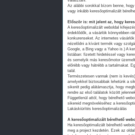
választani.
Az alábbi sorokkal bízom benne, hogy 
vagy inkább keresőoptimalizált bérelhe
Először is: mit jelent az, hogy kere
A keresőoptimalizált weboldal kifejez
érdeklődők, a vásárlók könnyebben ráta
konkurenseket. Az internetes vásárlók
nézelődni a kívánt termék vagy szolgál
Google, a Bing vagy a Yahoo is.) A ker
listában: fizetett hirdetéssel vagy k
és semelyik más keresőmotor üzemeltet
előrébb vagy hátrébb a tartalmakat. Eg
talál.
Természetesen vannak (nem is kevés) 
amelyekkel biztosabbak lehetünk a s
sikerét pedig alátámasztja, hogy megb
rendre az első találatok között jelenn
Függetlenül attól, hogy bérelhető webo
sikereid megnöveléséhez a keresőoptim
Lakáskiürítés keresőoptimalizálás
A keresőoptimalizált bérelhető webo
Ha keresőoptimalizált bérelhető webold
meg a project kezdetén. Ezek az oldal