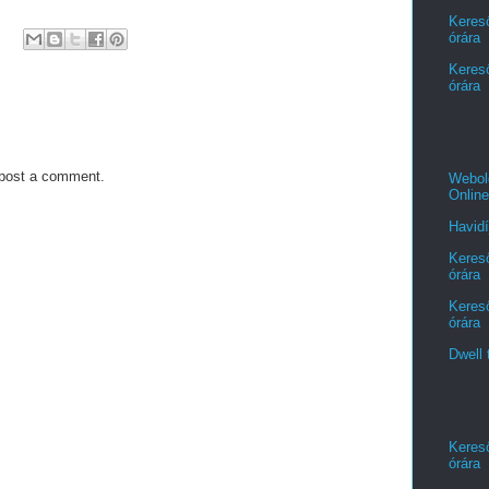
Kereső
órára
Kereső
órára
 post a comment.
Webold
Online
Havidí
Kereső
órára
Kereső
órára
Dwell 
Kereső
órára