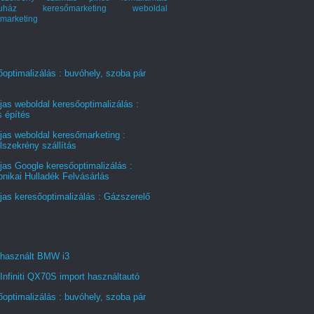
ruház keresőmarketing
weboldal
marketing
optimalizálás : buvóhely, szoba pár
jas weboldal keresőoptimalizálás :
s építés
jas weboldal keresőmarketing :
szekrény szállítás
jas Google keresőoptimalizálás :
onikai Hulladék Felvásárlás
jas keresőoptimalizálás : Gázszerelő
 használt BMW i3
Infiniti QX70S import használtautó
optimalizálás : buvóhely, szoba pár