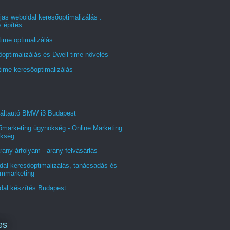
jas weboldal keresőoptimalizálás :
s építés
time optimalizálás
optimalizálás és Dwell time növelés
time keresőoptimalizálás
áltautó BMW i3 Budapest
őmarketing ügynökség - Online Marketing
kség
rany árfolyam - arany felvásárlás
al keresőoptimalizálás, tanácsadás és
ommarketing
dal készítés Budapest
es