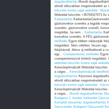
duguláselhárítás
Mosdó duguláselhárít
elmúlt időszakban megnövekedett az i
készítés kontra saját weboldal - Mosd
Weboldal készítés +36704327071 Az e
Karbantartás
KarbantartásGázkonvektor
gázkonvektor szerelés a legjobb mego
szerelés, gázkonvektor szerelő, konve
megoldás, ha nem...
Karbantartás
Karb
konvektor szerelés. A FÉG gázkonvekt
tetőfedés
Egyre többen választják felúj
megoldást. Nem véletlen, hiszen egy..
felújításnál, illetve új tetőfedésnél 
egy...
Cserepeslemez tetőfedés
Egyre t
cserepeslemezzel történő megoldást. 
weboldal készítés kontra saját webold
Keresőoptimalizált Weboldal készíté
a céges...
Keresőoptimalizált bérelhet
duguláselhárítás
Kézmosó duguláselhár
elmúlt időszakban megnövekedett az i
készítés kontra saját weboldal - Kézm
Keresőoptimalizált Weboldal készíté
a céges...
Mosdó duguláselhárítás
Mos
Budapest 1. kerület Várkerület
Gázszer
Komplett társasház duguláselhárítás
K
Gázszerelés Budapest
Gázszerelő Bu