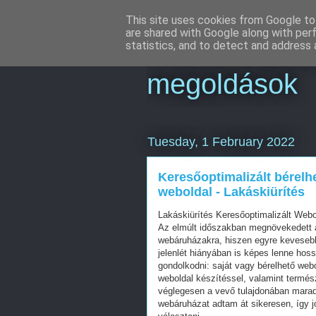
This site uses cookies from Google to 
are shared with Google along with per
Online market
statistics, and to detect and address 
megoldások
Tuesday, 1 February 2022
Keresőoptimalizált bérelh
weboldal - Lakáskiürítés
Lakáskiürítés Keresőoptimalizált Web
Az elmúlt időszakban megnövekedett a
webáruházakra, hiszen egyre kevesebb 
jelenlét hiányában is képes lenne hos
gondolkodni: saját vagy bérelhető web
weboldal készítéssel, valamint termés
véglegesen a vevő tulajdonában mara
webáruházat adtam át sikeresen, így j