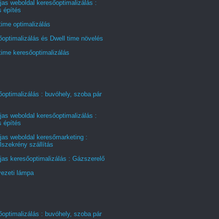
jas weboldal keresőoptimalizálás :
s építés
time optimalizálás
optimalizálás és Dwell time növelés
time keresőoptimalizálás
optimalizálás : buvóhely, szoba pár
jas weboldal keresőoptimalizálás :
s építés
jas weboldal keresőmarketing :
szekrény szállítás
jas keresőoptimalizálás : Gázszerelő
ezeti lámpa
optimalizálás : buvóhely, szoba pár