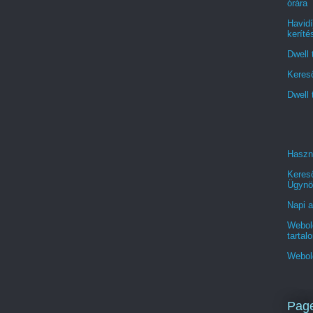
órára
Havidí
keríté
Dwell 
Kereső
Dwell 
Haszn
Keres
Ügynö
Napi a
Webold
tartal
Webol
Pag