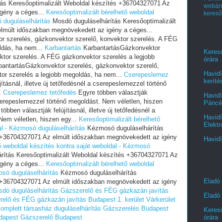
ás Keresőoptimalizált Weboldal készítés +36704327071 Az
webá
gény a céges...
Keresőoptimalizált bérelhető weboldal
kereső
ó duguláselhárítás
Mosdó duguláselhárítás Keresőoptimalizált
lmúlt időszakban megnövekedett az igény a céges...
 szerelés, gázkonvektor szerelő, konvektor szerelés. A FÉG
ldás, ha nem...
Karbantartás
KarbantartásGázkonvektor
Kereső
ktor szerelés. A FÉG gázkonvektor szerelés a legjobb
órára
antartásGázkonvektor szerelés, gázkonvektor szerelő,
Havidí
or szerelés a legjobb megoldás, ha nem...
Cserepeslemez
keríté
ításnál, illetve új tetőfedésnél a cserepeslemezzel történő
.
Cserepeslemez tetőfedés
Egyre többen választják
Havidí
a cserepeslemezzel történő megoldást. Nem véletlen, hiszen
Páncél
öbben választják felújításnál, illetve új tetőfedésnél a
Havidí
Nem véletlen, hiszen egy...
Keresőoptimalizált bérelhető
Elektr
al - Kézmosó duguláselhárítás
Kézmosó duguláselhárítás
s +36704327071 Az elmúlt időszakban megnövekedett az igény
Havidí
ő weboldal készítés kontra saját weboldal - Kézmosó
ítás Keresőoptimalizált Weboldal készítés +36704327071 Az
gény a céges...
Keresőoptimalizált bérelhető weboldal
osó duguláselhárítás
Kézmosó duguláselhárítás
Eladó
s +36704327071 Az elmúlt időszakban megnövekedett az igény
dó duguláselhárítás
Gázszerelő és FÉG gázkazán javítás
Eladó 
elő és FÉG gázkazán javítás Budapest 1. kerület Várkerület
omplett társasház duguláselhárítás
Gázszerelés Budapest
Kereső
dapest
Gázszerelő Budapest
órára