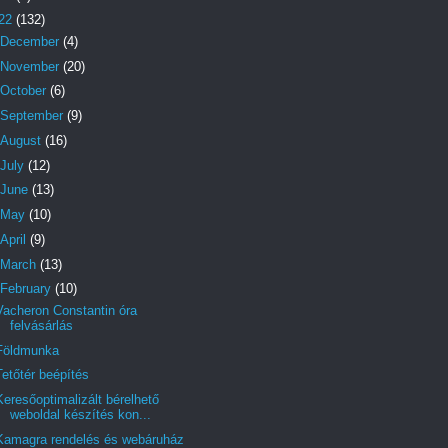
22
(132)
December
(4)
November
(20)
October
(6)
September
(9)
August
(16)
July
(12)
June
(13)
May
(10)
April
(9)
March
(13)
February
(10)
Vacheron Constantin óra
felvásárlás
Földmunka
Tetőtér beépítés
Keresőoptimalizált bérelhető
weboldal készítés kon...
Kamagra rendelés és webáruház