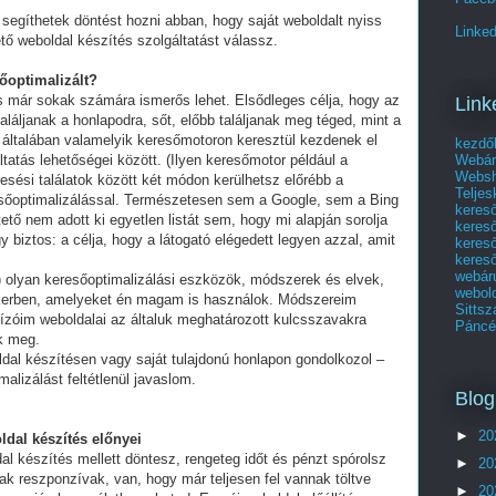
segíthetek döntést hozni abban, hogy saját weboldalt nyiss
Linked
tő weboldal készítés szolgáltatást válassz.
sőoptimalizált?
és már sokak számára ismerős lehet. Elsődleges célja, hogy az
Link
láljanak a honlapodra, sőt, előbb találjanak meg téged, mint a
 általában valamelyik keresőmotoron keresztül kezdenek el
kezdő
Webár
tatás lehetőségei között. (Ilyen keresőmotor például a
Websho
esési találatok között két módon kerülhetsz előrébb a
Telje
eresőoptimalizálással. Természetesen sem a Google, sem a Bing
keres
ő nem adott ki egyetlen listát sem, hogy mi alapján sorolja
keres
y biztos: a célja, hogy a látogató elégedett legyen azzal, amit
kereső
kereső
webár
olyan keresőoptimalizálási eszközök, módszerek és elvek,
webol
ikerben, amelyeket én magam is használok. Módszereim
Sittsz
ízóim weboldalai az általuk meghatározott kulcsszavakra
Páncél
ek meg.
ldal készítésen vagy saját tulajdonú honlapon gondolkozol –
alizálást feltétlenül javaslom.
Blog
►
20
ldal készítés előnyei
al készítés mellett döntesz, rengeteg időt és pénzt spórolsz
►
20
ak reszponzívak, van, hogy már teljesen fel vannak töltve
►
20