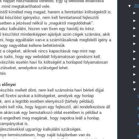
 napján használatba veheted. Egy új weboldal előállítása
▼
20
t mind megtakaríthatod vele.
stől kíméled meg magad, hanem a fenntartási költségektől is.
►
al készítést igényelsz, nem kell fenntartanod fejlesztői
►
setben a jelzésed nélkül is „maguktól megoldódnak".
►
dsz kalkulálni, hiszen van fixen egy havidíj és kész.
al készítést mindenképpen ajánljuk azon cégek számára, akik
►
lni, hogy egyáltalán van-e a számításaiknak megfelelő igény a
►
 hogy nagyobbat kellene befektetniük.
t a cégeket, akiknek nincs kapacitásuk nap mint nap
►
tos tudni, hogy egy weboldalt folyamatosan gondozni kell.
►
készítés esetén havi fix költségért a honlapod folyamatosan
►
esztéseket, amelyekre szükséged lehet.
ítés
►
►
 előnyei
▼
észítés mellett dönt, nem kell számolnia havi bérleti díjjal.
ell fizetni azokat a költségeket, amelyek egy honlap
, ami a legtöbb esetben elenyésző (tárhely például).
i kell róla, hogy legyen egy fejlesztő, aki rendelkezésre áll
e akárcsak egy bemutatkozó oldal esetében is például a
ó engedheti meg magának, hogy napokra leáll a honlap.
 kampányokat is.
fejlesztésekkel ugyanígy kalkulálni szükséges.
lőnye természetesen, hogy saját tulajdonban van és