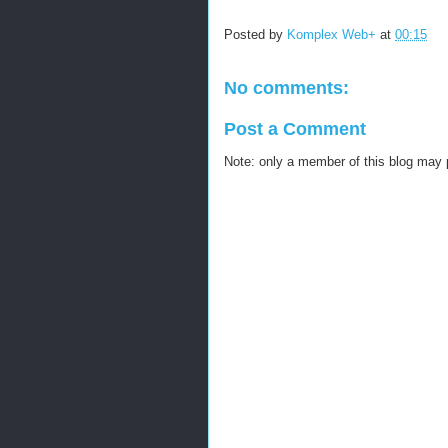
Posted by
Komplex Web+
at
00:15
No comments:
Post a Comment
Note: only a member of this blog may