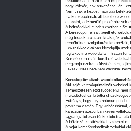
tartalommal és akár már a megrendelés
nagy költség, sok tervezéssel jár – ez
Nem csak a kezdeti nagyobb befekteté
Ha keresőoptimalizált bérelhető webold
csapatot, a felmerülő problémák sok e
A költségekkel minden esetben előre tu
A keresőoptimalizált bérelhető webold
még frissek a piacon, ki akarják próbá
termékükre, szolgáltatásukra anélkül,
Ugyanakkor kiválóan kiszolgálja azoka
foglalkozni a weboldallal – hiszen fon
Keresőoptimalizált bérelhető weboldal 
megkapja azokat a frissítéseket, fejl
Lakáskiürítés bérelhető weboldal kész
Keresőoptimalizált weboldalkészítés
Aki saját keresőoptimalizált weboldal k
Természetesen ettől függetlenül meg k
működtetéshez feltétlenül szükségesek
Hátránya, hogy folyamatosan gondoskodn
probléma esetén. Egy webáruháznál, d
karácsonyi szezonban kevés vállalkoz
Ugyanígy teljesen tönkre teheti a futó
A kötelező frissítésekkel, valamint a 
A saját keresőoptimalizált weboldal e