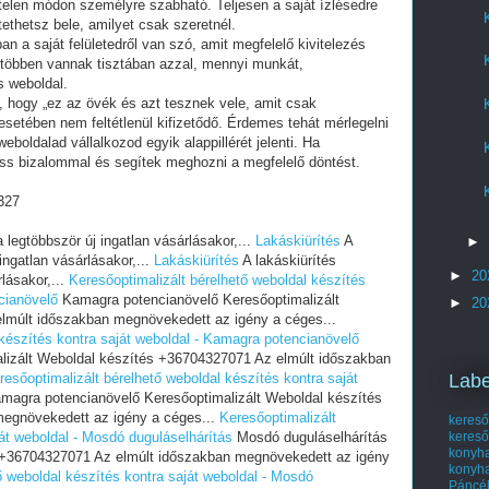
telen módon személyre szabható. Teljesen a saját ízlésedre
tethetsz bele, amilyet csak szeretnél.
an a saját felületedről van szó, amit megfelelő kivitelezés
 többen vannak tisztában azzal, mennyi munkát,
s weboldal.
i, hogy „ez az övék és azt tesznek vele, amit csak
setében nem feltétlenül kifizetődő. Érdemes tehát mérlegelni
eboldalad vállalkozod egyik alappillérét jelenti. Ha
ess bizalommal és segítek meghozni a megfelelő döntést.
327
 legtöbbször új ingatlan vásárlásakor,...
Lakáskiürítés
A
►
ingatlan vásárlásakor,...
Lakáskiürítés
A lakáskiürítés
►
20
lásakor,...
Keresőoptimalizált bérelhető weboldal készítés
cianövelő
Kamagra potencianövelő Keresőoptimalizált
►
20
lmúlt időszakban megnövekedett az igény a céges...
 készítés kontra saját weboldal - Kamagra potencianövelő
lizált Weboldal készítés +36704327071 Az elmúlt időszakban
resőoptimalizált bérelhető weboldal készítés kontra saját
Labe
agra potencianövelő Keresőoptimalizált Weboldal készítés
egnövekedett az igény a céges...
Keresőoptimalizált
kereső
ját weboldal - Mosdó duguláselhárítás
Mosdó duguláselhárítás
kereső
kony
s +36704327071 Az elmúlt időszakban megnövekedett az igény
konyh
ő weboldal készítés kontra saját weboldal - Mosdó
Páncél