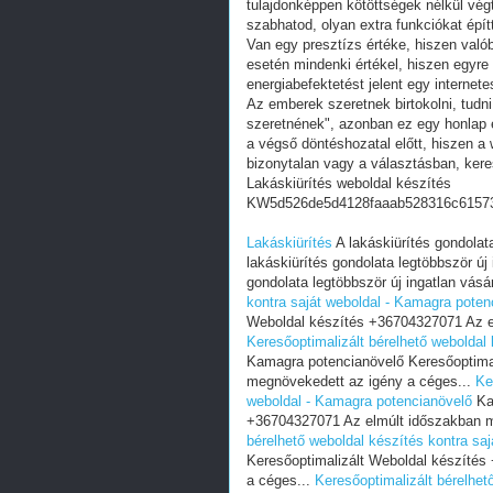
tulajdonképpen kötöttségek nélkül vég
szabhatod, olyan extra funkciókat épít
Van egy presztízs értéke, hiszen valób
esetén mindenki értékel, hiszen egyre
energiabefektetést jelent egy internete
Az emberek szeretnek birtokolni, tudn
szeretnének", azonban ez egy honlap e
a végső döntéshozatal előtt, hiszen a w
bizonytalan vagy a választásban, ker
Lakáskiürítés weboldal készítés
KW5d526de5d4128faaab528316c6157
Lakáskiürítés
A lakáskiürítés gondolata
lakáskiürítés gondolata legtöbbször új 
gondolata legtöbbször új ingatlan vásár
kontra saját weboldal - Kamagra poten
Weboldal készítés +36704327071 Az e
Keresőoptimalizált bérelhető weboldal
Kamagra potencianövelő Keresőoptima
megnövekedett az igény a céges...
Ke
weboldal - Kamagra potencianövelő
Kam
+36704327071 Az elmúlt időszakban m
bérelhető weboldal készítés kontra sa
Keresőoptimalizált Weboldal készíté
a céges...
Keresőoptimalizált bérelhet