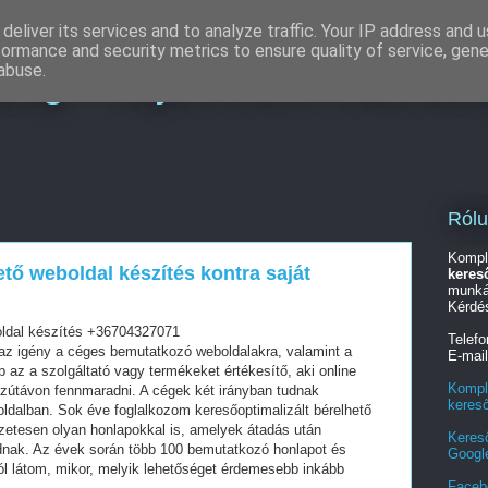
deliver its services and to analyze traffic. Your IP address and 
formance and security metrics to ensure quality of service, gen
ing - Teljes körű marketi
abuse.
Ról
Kompl
ető weboldal készítés kontra saját
keres
munká
Kérdé
oldal készítés +36704327071
Telef
z igény a céges bemutatkozó weboldalakra, valamint a
E-mai
az a szolgáltató vagy termékeket értékesítő, aki online
Kompl
szútávon fennmaradni. A cégek két irányban tudnak
keres
oldalban. Sok éve foglalkozom keresőoptimalizált bérelhető
zetesen olyan honlapokkal is, amelyek átadás után
Keres
dnak. Az évek során több 100 bemutatkozó honlapot és
Googl
ól látom, mikor, melyik lehetőséget érdemesebb inkább
Faceb