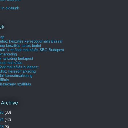
 in oldalunk
ek
lap
uház készítés keresőoptimalizálással
p készítés tartós bérlet
skörű kresőoptimalizálás SEO Budapest
őmarketing
őmarketing budapest
optimalizálás
optimalizálás budapest
uház keresőmarketing
dal keresőmarketing
állítás
szekrény szállítás
 Archive
25
(38)
24
(42)
23
(8)