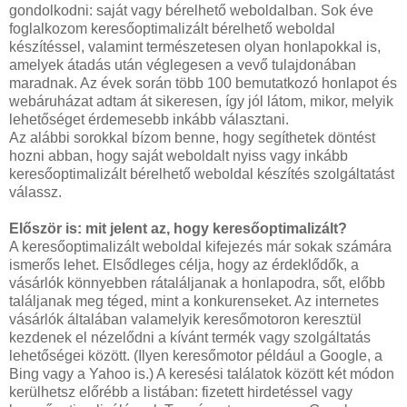
gondolkodni: saját vagy bérelhető weboldalban. Sok éve
foglalkozom keresőoptimalizált bérelhető weboldal
készítéssel, valamint természetesen olyan honlapokkal is,
amelyek átadás után véglegesen a vevő tulajdonában
maradnak. Az évek során több 100 bemutatkozó honlapot és
webáruházat adtam át sikeresen, így jól látom, mikor, melyik
lehetőséget érdemesebb inkább választani.
Az alábbi sorokkal bízom benne, hogy segíthetek döntést
hozni abban, hogy saját weboldalt nyiss vagy inkább
keresőoptimalizált bérelhető weboldal készítés szolgáltatást
válassz.
Először is: mit jelent az, hogy keresőoptimalizált?
A keresőoptimalizált weboldal kifejezés már sokak számára
ismerős lehet. Elsődleges célja, hogy az érdeklődők, a
vásárlók könnyebben rátaláljanak a honlapodra, sőt, előbb
találjanak meg téged, mint a konkurenseket. Az internetes
vásárlók általában valamelyik keresőmotoron keresztül
kezdenek el nézelődni a kívánt termék vagy szolgáltatás
lehetőségei között. (Ilyen keresőmotor például a Google, a
Bing vagy a Yahoo is.) A keresési találatok között két módon
kerülhetsz előrébb a listában: fizetett hirdetéssel vagy