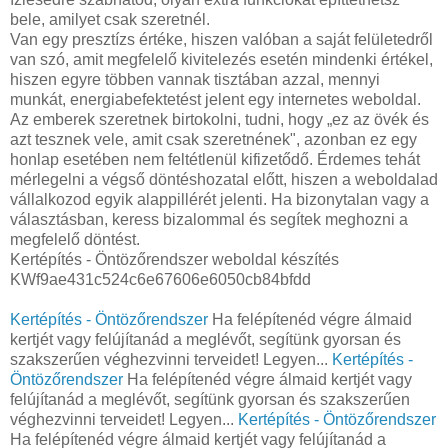
bele, amilyet csak szeretnél.
Van egy presztízs értéke, hiszen valóban a saját felületedről
van szó, amit megfelelő kivitelezés esetén mindenki értékel,
hiszen egyre többen vannak tisztában azzal, mennyi
munkát, energiabefektetést jelent egy internetes weboldal.
Az emberek szeretnek birtokolni, tudni, hogy „ez az övék és
azt tesznek vele, amit csak szeretnének", azonban ez egy
honlap esetében nem feltétlenül kifizetődő. Érdemes tehát
mérlegelni a végső döntéshozatal előtt, hiszen a weboldalad
vállalkozod egyik alappillérét jelenti. Ha bizonytalan vagy a
választásban, keress bizalommal és segítek meghozni a
megfelelő döntést.
Kertépítés - Öntözőrendszer weboldal készítés
KWf9ae431c524c6e67606e6050cb84bfdd
Kertépítés - Öntözőrendszer
Ha felépítenéd végre álmaid
kertjét vagy felújítanád a meglévőt, segítünk gyorsan és
szakszerűen véghezvinni terveidet! Legyen...
Kertépítés -
Öntözőrendszer
Ha felépítenéd végre álmaid kertjét vagy
felújítanád a meglévőt, segítünk gyorsan és szakszerűen
véghezvinni terveidet! Legyen...
Kertépítés - Öntözőrendszer
Ha felépítenéd végre álmaid kertjét vagy felújítanád a