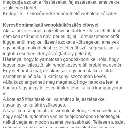
megkapja azokat a frissítéseket, fejlesztéseket, amelyekre
szükséged lehet.
Kertépítés - Öntözőrendszer bérelhető weboldal készítés
Keresőoptimalizált weboldalkészítés előnyei
Aki saját keresőoptimalizált weboldal készítés mellett dönt,
nem kell számolnia havi bérleti díjjal. Természetesen ettől
függetlenül meg kell fizetni azokat a költségeket, amelyek
egy honlap működtetéshez feltétlenül szükségesek, ami a
legtöbb esetben elenyésző (tárhely például).
Hátránya, hogy folyamatosan gondoskodni kell róla, hogy
legyen egy fejlesztő, aki rendelkezésre áll probléma esetén.
Egy webáruháznál, de akárcsak egy bemutatkozó oldal
esetében is például a karácsonyi szezonban kevés
vállalkozó engedheti meg magának, hogy napokra leáll a
honlap. Ugyanígy teljesen tönkre teheti a futó kampányokat
is.
A kötelező frissítésekkel, valamint a fejlesztésekkel
ugyanígy kalkulálni szükséges.
A saját keresőoptimalizált weboldal előnye természetesen,
hogy saját tulajdonban van és tulajdonképpen kötöttségek
nélkül végtelen módon személyre szabható. Teljesen a saját
ízlésedre szabhatod, olyan extra funkciókat építtethetsz