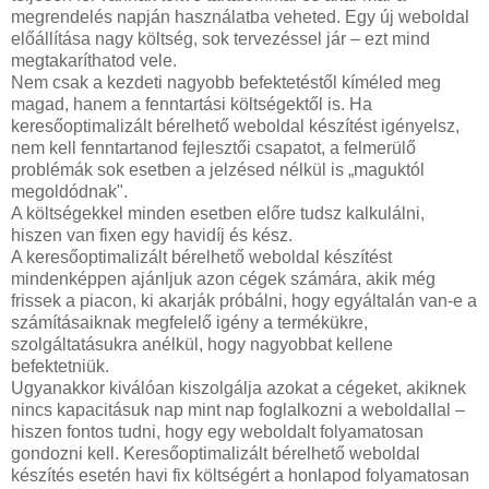
megrendelés napján használatba veheted. Egy új weboldal
előállítása nagy költség, sok tervezéssel jár – ezt mind
megtakaríthatod vele.
Nem csak a kezdeti nagyobb befektetéstől kíméled meg
magad, hanem a fenntartási költségektől is. Ha
keresőoptimalizált bérelhető weboldal készítést igényelsz,
nem kell fenntartanod fejlesztői csapatot, a felmerülő
problémák sok esetben a jelzésed nélkül is „maguktól
megoldódnak".
A költségekkel minden esetben előre tudsz kalkulálni,
hiszen van fixen egy havidíj és kész.
A keresőoptimalizált bérelhető weboldal készítést
mindenképpen ajánljuk azon cégek számára, akik még
frissek a piacon, ki akarják próbálni, hogy egyáltalán van-e a
számításaiknak megfelelő igény a termékükre,
szolgáltatásukra anélkül, hogy nagyobbat kellene
befektetniük.
Ugyanakkor kiválóan kiszolgálja azokat a cégeket, akiknek
nincs kapacitásuk nap mint nap foglalkozni a weboldallal –
hiszen fontos tudni, hogy egy weboldalt folyamatosan
gondozni kell. Keresőoptimalizált bérelhető weboldal
készítés esetén havi fix költségért a honlapod folyamatosan