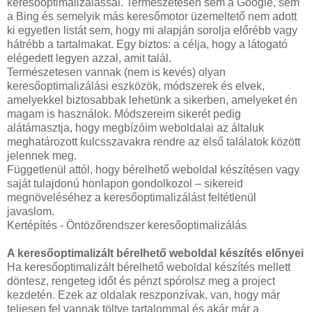
keresőoptimalizálással. Természetesen sem a Google, sem
a Bing és semelyik más keresőmotor üzemeltető nem adott
ki egyetlen listát sem, hogy mi alapján sorolja előrébb vagy
hátrébb a tartalmakat. Egy biztos: a célja, hogy a látogató
elégedett legyen azzal, amit talál.
Természetesen vannak (nem is kevés) olyan
keresőoptimalizálási eszközök, módszerek és elvek,
amelyekkel biztosabbak lehetünk a sikerben, amelyeket én
magam is használok. Módszereim sikerét pedig
alátámasztja, hogy megbízóim weboldalai az általuk
meghatározott kulcsszavakra rendre az első találatok között
jelennek meg.
Függetlenül attól, hogy bérelhető weboldal készítésen vagy
saját tulajdonú honlapon gondolkozol – sikereid
megnöveléséhez a keresőoptimalizálást feltétlenül
javaslom.
Kertépítés - Öntözőrendszer keresőoptimalizálás
A keresőoptimalizált bérelhető weboldal készítés előnyei
Ha keresőoptimalizált bérelhető weboldal készítés mellett
döntesz, rengeteg időt és pénzt spórolsz meg a project
kezdetén. Ezek az oldalak reszponzívak, van, hogy már
teljesen fel vannak töltve tartalommal és akár már a