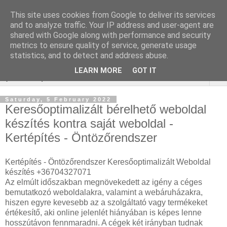
This site uses cookies from Google to deliver its services
Online marketing - Teljes
and to analyze traffic. Your IP address and user-agent are
shared with Google along with performance and security
körű marketing megoldások
metrics to ensure quality of service, generate usage
statistics, and to detect and address abuse.
LEARN MORE
GOT IT
▼
Saturday, 5 February 2022
Keresőoptimalizált bérelhető weboldal
készítés kontra saját weboldal -
Kertépítés - Öntözőrendszer
Kertépítés - Öntözőrendszer Keresőoptimalizált Weboldal
készítés +36704327071
Az elmúlt időszakban megnövekedett az igény a céges
bemutatkozó weboldalakra, valamint a webáruházakra,
hiszen egyre kevesebb az a szolgáltató vagy termékeket
értékesítő, aki online jelenlét hiányában is képes lenne
hosszútávon fennmaradni. A cégek két irányban tudnak