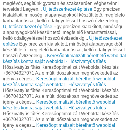
meglévőt, segítünk gyorsan és szakszerűen véghezvinni
terveidet! Legyen...
Új tetőszerkezet építése
Egy precízen
kialakított, minőségi alapanyagokból készült tető, megfelelő
karbantartással, kellő odafigyeléssel hosszú évtizedekig...
Új tetőszerkezet építése
Egy precízen kialakított, minőségi
alapanyagokból készült tető, megfelelő karbantartással,
kellő odafigyeléssel hosszú évtizedekig...
Új tetőszerkezet
építése
Egy precízen kialakított, minőségi alapanyagokból
készült tető, megfelelő karbantartással, kellő odafigyeléssel
hosszú évtizedekig...
Keresőoptimalizált bérelhető weboldal
készítés kontra saját weboldal - Hőszivattyús fűtés
Hőszivattyús fűtés Keresőoptimalizált Weboldal készítés
+36704327071 Az elmúlt időszakban megnövekedett az
igény a céges...
Keresőoptimalizált bérelhető weboldal
készítés kontra saját weboldal - Hőszivattyús fűtés
Hőszivattyús fűtés Keresőoptimalizált Weboldal készítés
+36704327071 Az elmúlt időszakban megnövekedett az
igény a céges...
Keresőoptimalizált bérelhető weboldal
készítés kontra saját weboldal - Hőszivattyús fűtés
Hőszivattyús fűtés Keresőoptimalizált Weboldal készítés
+36704327071 Az elmúlt időszakban megnövekedett az
igény a céges...
Keresőoptimalizált bérelhető weboldal